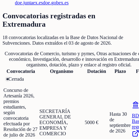
doe.juntaex.es
doe.gobex.es
Convocatorias registradas en
Extremadura
18
convocatorias localizadas
en la Base de Datos Nacional de
Subvenciones
. Datos extraídos el
03 de agosto de 2026
.
Convocatorias de
Comercio, turismo y pymes, Otras actuaciones de 
económico, Investigación, desarrollo e innovación
en
Extremadur
organismo, dotación, plazo y enlace al registro oficial.
Convocatoria
Organismo
Dotación
Plazo
F
Cerrada
Concurso de
Artesanía 2026,
premios
estudiantes,
SECRETARÍA
según
Hasta 30
BD
GENERAL DE
convocatoria
de
Bas
ECONOMÍA,
5000 €
efectuada por
septiembre
reg
EMPRESA Y
Resolución de 27
de 2026
COMERCIO
de julio de 2026