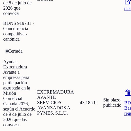
de 8 de julio de
2026 que
ele
convoca
BDNS
919731
·
Concurrencia
competitiva -
canónica
Cerrada
Ayudas
Extremadura
Avante a
empresas para
participación
agrupada en la
EXTREMADURA
Misión
AVANTE
Comercial
Sin plazo
SERVICIOS
43.185 €
BD
Canadá 2026,
publicado
AVANZADOS A
Bas
según el Acuerdo
PYMES, S.L.U.
reg
de 9 de julio de
2026 que las
convoca.