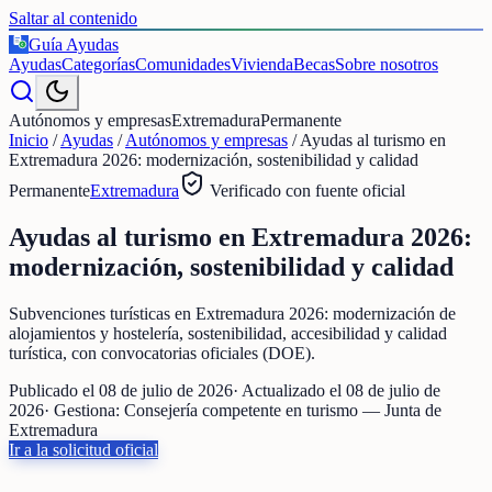
Saltar al contenido
Guía Ayudas
€
Ayudas
Categorías
Comunidades
Vivienda
Becas
Sobre nosotros
Autónomos y empresas
Extremadura
Permanente
Inicio
/
Ayudas
/
Autónomos y empresas
/
Ayudas al turismo en
Extremadura 2026: modernización, sostenibilidad y calidad
Permanente
Extremadura
Verificado con fuente oficial
Ayudas al turismo en Extremadura 2026:
modernización, sostenibilidad y calidad
Subvenciones turísticas en Extremadura 2026: modernización de
alojamientos y hostelería, sostenibilidad, accesibilidad y calidad
turística, con convocatorias oficiales (DOE).
Publicado el
08 de julio de 2026
· Actualizado el
08 de julio de
2026
· Gestiona:
Consejería competente en turismo — Junta de
Extremadura
Ir a la solicitud oficial