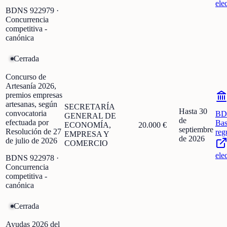
ele
BDNS
922979
·
Concurrencia
competitiva -
canónica
Cerrada
Concurso de
Artesanía 2026,
premios empresas
artesanas, según
SECRETARÍA
Hasta 30
convocatoria
BD
GENERAL DE
de
efectuada por
Bas
ECONOMÍA,
20.000 €
septiembre
Resolución de 27
reg
EMPRESA Y
de 2026
de julio de 2026
COMERCIO
ele
BDNS
922978
·
Concurrencia
competitiva -
canónica
Cerrada
Ayudas 2026 del