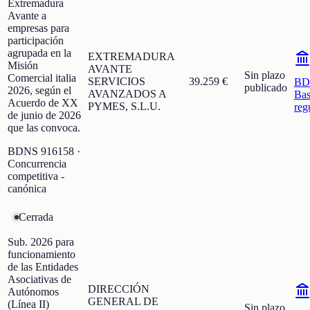
Extremadura
Avante a
empresas para
participación
agrupada en la
EXTREMADURA
Misión
AVANTE
Sin plazo
Comercial italia
SERVICIOS
39.259 €
BD
publicado
2026, según el
AVANZADOS A
Bas
Acuerdo de XX
PYMES, S.L.U.
reg
de junio de 2026
que las convoca.
BDNS
916158
·
Concurrencia
competitiva -
canónica
Cerrada
Sub. 2026 para
funcionamiento
de las Entidades
Asociativas de
DIRECCIÓN
Autónomos
GENERAL DE
(Línea II)
Sin plazo