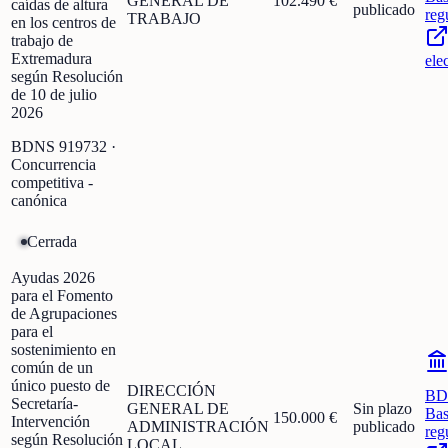
GENERAL DE
102.490 €
caídas de altura
publicado
reg
TRABAJO
en los centros de
trabajo de
Extremadura
ele
según Resolución
de 10 de julio
2026
BDNS
919732
·
Concurrencia
competitiva -
canónica
Cerrada
Ayudas 2026
para el Fomento
de Agrupaciones
para el
sostenimiento en
común de un
único puesto de
DIRECCIÓN
BD
Secretaría-
GENERAL DE
Sin plazo
Bas
150.000 €
Intervención
ADMINISTRACIÓN
publicado
reg
según Resolución
LOCAL