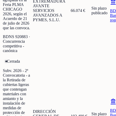
EXTREMADURA
Feria PLMA
AVANTE
Sin plazo
CHICAGO
SERVICIOS
66.074 €
BD
publicado
2026, según el
AVANZADOS A
Bas
Acuerdo de 21
PYMES, S.L.U.
reg
de julio de 2026
que las convoca.
BDNS
920883
·
Concurrencia
competitiva -
canónica
Cerrada
Subv. 2026 - 2ª
Convocatoria - a
la Retirada de
cubiertas ligeras
que contengan
materiales con
amianto y la
instalación de
medidas de
BD
DIRECCIÓN
protección de
Sin plazo
Bas