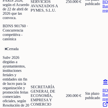
PARÍS 2026,
SERVICIOS
250.000 €
BD
publicado
según el Acuerdo
AVANZADOS A
Bas
de 22 de abril de
PYMES, S.L.U.
reg
2026 que las
convoca.
BDNS
901760
·
Concurrencia
competitiva -
canónica
Cerrada
Subv 2026
dirgidas a
ayuntamientos,
instituciones
feriales y
entidades sin fin
de lucro para la
SECRETARÍA
organización y
BD
GENERAL DE
promoción ferias
Sin plazo
Bas
ECONOMÍA,
200.000 €
comerciales
publicado
reg
EMPRESA Y
oficiales, según
COMERCIO
Resolución de 20