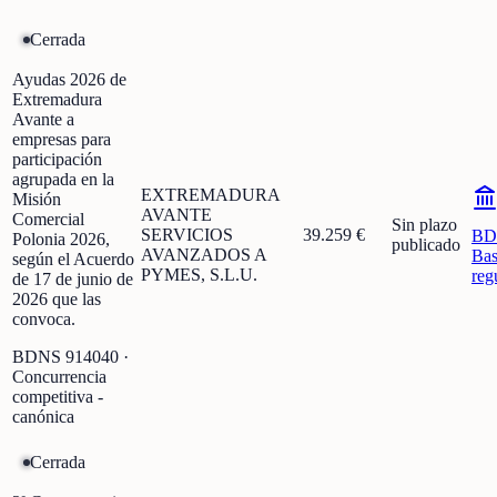
Cerrada
Ayudas 2026 de
Extremadura
Avante a
empresas para
participación
agrupada en la
EXTREMADURA
Misión
AVANTE
Comercial
Sin plazo
SERVICIOS
39.259 €
BD
Polonia 2026,
publicado
AVANZADOS A
Bas
según el Acuerdo
PYMES, S.L.U.
reg
de 17 de junio de
2026 que las
convoca.
BDNS
914040
·
Concurrencia
competitiva -
canónica
Cerrada