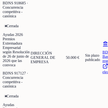
BDNS
918685
·
Concurrencia
competitiva -
canónica
Cerrada
Ayudas 2026
Premios
Extremadura
Empresarial
según Resolución
BD
DIRECCIÓN
Sin plazo
de 26 de junio de
Bas
GENERAL DE
50.000 €
publicado
2026 que las
reg
EMPRESA
convoca
ele
BDNS
917127
·
Concurrencia
competitiva -
canónica
Cerrada
Ayudas