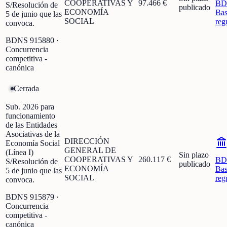
COOPERATIVAS Y
97.466 €
BD
S/Resolución de
publicado
ECONOMÍA
Bas
5 de junio que las
SOCIAL
reg
convoca.
BDNS
915880
·
Concurrencia
competitiva -
canónica
Cerrada
Sub. 2026 para
funcionamiento
de las Entidades
Asociativas de la
DIRECCIÓN
Economía Social
GENERAL DE
(Línea I)
Sin plazo
COOPERATIVAS Y
260.117 €
BD
S/Resolución de
publicado
ECONOMÍA
Bas
5 de junio que las
SOCIAL
reg
convoca.
BDNS
915879
·
Concurrencia
competitiva -
canónica