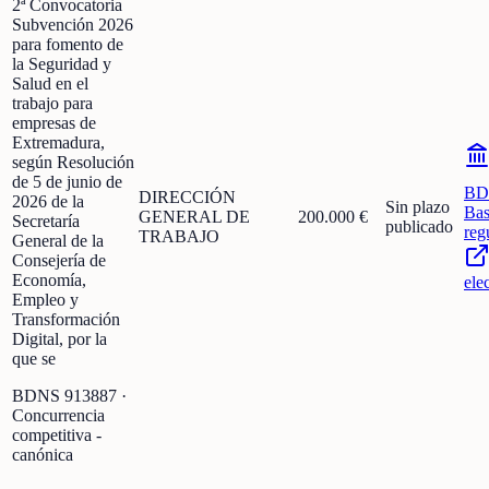
2ª Convocatoria
Subvención 2026
para fomento de
la Seguridad y
Salud en el
trabajo para
empresas de
Extremadura,
según Resolución
de 5 de junio de
BD
DIRECCIÓN
2026 de la
Sin plazo
Bas
GENERAL DE
200.000 €
Secretaría
publicado
reg
TRABAJO
General de la
Consejería de
Economía,
ele
Empleo y
Transformación
Digital, por la
que se
BDNS
913887
·
Concurrencia
competitiva -
canónica