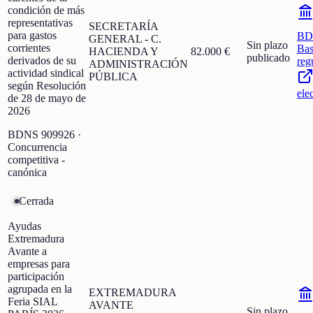
condición de más
representativas
SECRETARÍA
para gastos
BD
GENERAL - C.
Sin plazo
corrientes
Bas
HACIENDA Y
82.000 €
publicado
derivados de su
reg
ADMINISTRACIÓN
actividad sindical
PÚBLICA
según Resolución
ele
de 28 de mayo de
2026
BDNS
909926
·
Concurrencia
competitiva -
canónica
Cerrada
Ayudas
Extremadura
Avante a
empresas para
participación
agrupada en la
EXTREMADURA
Feria SIAL
AVANTE
Sin plazo