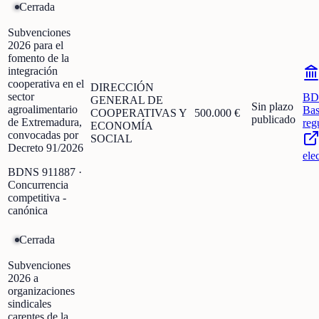
Cerrada
Subvenciones
2026 para el
fomento de la
integración
cooperativa en el
DIRECCIÓN
sector
BD
GENERAL DE
Sin plazo
agroalimentario
Bas
COOPERATIVAS Y
500.000 €
publicado
de Extremadura,
reg
ECONOMÍA
convocadas por
SOCIAL
Decreto 91/2026
ele
BDNS
911887
·
Concurrencia
competitiva -
canónica
Cerrada
Subvenciones
2026 a
organizaciones
sindicales
carentes de la