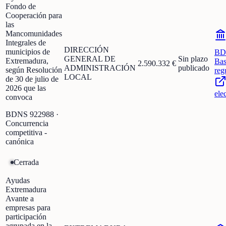
Fondo de
Cooperación para
las
Mancomunidades
Integrales de
DIRECCIÓN
municipios de
BD
GENERAL DE
Sin plazo
Extremadura,
Bas
2.590.332 €
ADMINISTRACIÓN
publicado
según Resolución
reg
LOCAL
de 30 de julio de
2026 que las
ele
convoca
BDNS
922988
·
Concurrencia
competitiva -
canónica
Cerrada
Ayudas
Extremadura
Avante a
empresas para
participación
agrupada en la