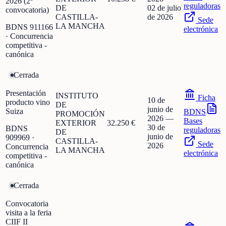
2026 (2ª
reguladoras
DE
02 de julio
convocatoria)
CASTILLA-
de 2026
Sede
LA MANCHA
BDNS
911166
electrónica
· Concurrencia
competitiva -
canónica
Cerrada
Presentación
INSTITUTO
Ficha
10 de
producto vino
DE
junio de
Suiza
BDNS
PROMOCIÓN
2026
—
Bases
EXTERIOR
32.250 €
30 de
BDNS
reguladoras
DE
junio de
909969
·
CASTILLA-
Sede
2026
Concurrencia
LA MANCHA
electrónica
competitiva -
canónica
Cerrada
Convocatoria
visita a la feria
CIIF II