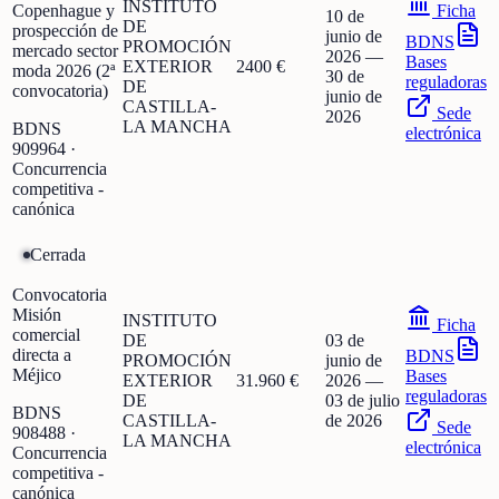
INSTITUTO
Copenhague y
Ficha
10 de
DE
prospección de
junio de
BDNS
PROMOCIÓN
mercado sector
2026
—
Bases
EXTERIOR
2400 €
moda 2026 (2ª
30 de
reguladoras
DE
convocatoria)
junio de
CASTILLA-
Sede
2026
LA MANCHA
BDNS
electrónica
909964
·
Concurrencia
competitiva -
canónica
Cerrada
Convocatoria
Misión
INSTITUTO
Ficha
comercial
DE
03 de
directa a
BDNS
PROMOCIÓN
junio de
Méjico
Bases
EXTERIOR
31.960 €
2026
—
reguladoras
DE
03 de julio
BDNS
CASTILLA-
de 2026
Sede
908488
·
LA MANCHA
electrónica
Concurrencia
competitiva -
canónica