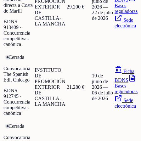
PROMOCIÓN
junio de
directa a Costa
Bases
EXTERIOR
29.200 €
2026
—
de Marfil
reguladoras
DE
22 de julio
CASTILLA-
de 2026
Sede
BDNS
LA MANCHA
electrónica
913409
·
Concurrencia
competitiva -
canónica
Cerrada
Convocatoria
INSTITUTO
Ficha
The Spanish
DE
19 de
Edit Chicago
BDNS
PROMOCIÓN
junio de
Bases
EXTERIOR
21.280 €
2026
—
BDNS
reguladoras
DE
06 de julio
912745
·
CASTILLA-
de 2026
Sede
Concurrencia
LA MANCHA
electrónica
competitiva -
canónica
Cerrada
Convocatoria