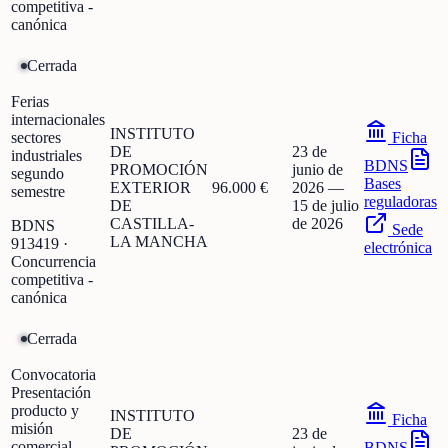
competitiva -
canónica
Cerrada
Ferias
internacionales
INSTITUTO
sectores
Ficha
DE
23 de
industriales
BDNS
PROMOCIÓN
junio de
segundo
Bases
EXTERIOR
96.000 €
2026
—
semestre
reguladoras
DE
15 de julio
CASTILLA-
de 2026
BDNS
Sede
LA MANCHA
913419
·
electrónica
Concurrencia
competitiva -
canónica
Cerrada
Convocatoria
Presentación
producto y
INSTITUTO
Ficha
misión
DE
23 de
comercial
BDNS