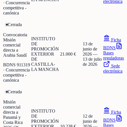
electrónica
· Concurrencia
competitiva -
canónica
Cerrada
Convocatoria
INSTITUTO
Misión
Ficha
DE
13 de
comercial
BDNS
PROMOCIÓN
junio de
directa a
Bases
EXTERIOR
21.000 €
2026
—
Arabia Saudí
reguladoras
DE
13 de julio
CASTILLA-
de 2026
BDNS
911319
Sede
LA MANCHA
· Concurrencia
electrónica
competitiva -
canónica
Cerrada
Misión
comercial
INSTITUTO
directa a
Ficha
DE
12 de
Panamá y
BDNS
PROMOCIÓN
junio de
Costa Rica
Bases
EXTERIOR
10.238 €
2026
—