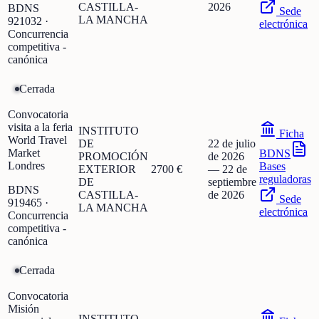
CASTILLA-
2026
BDNS
Sede
LA MANCHA
921032
·
electrónica
Concurrencia
competitiva -
canónica
Cerrada
Convocatoria
visita a la feria
INSTITUTO
Ficha
World Travel
DE
22 de julio
Market
BDNS
PROMOCIÓN
de 2026
Londres
Bases
EXTERIOR
2700 €
—
22 de
reguladoras
DE
septiembre
BDNS
CASTILLA-
de 2026
Sede
919465
·
LA MANCHA
electrónica
Concurrencia
competitiva -
canónica
Cerrada
Convocatoria
Misión
INSTITUTO