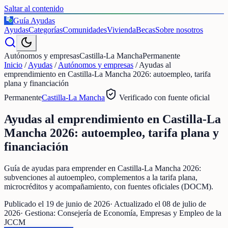
Saltar al contenido
Guía Ayudas
€
Ayudas
Categorías
Comunidades
Vivienda
Becas
Sobre nosotros
Autónomos y empresas
Castilla-La Mancha
Permanente
Inicio
/
Ayudas
/
Autónomos y empresas
/
Ayudas al
emprendimiento en Castilla-La Mancha 2026: autoempleo, tarifa
plana y financiación
Permanente
Castilla-La Mancha
Verificado con fuente oficial
Ayudas al emprendimiento en Castilla-La
Mancha 2026: autoempleo, tarifa plana y
financiación
Guía de ayudas para emprender en Castilla-La Mancha 2026:
subvenciones al autoempleo, complementos a la tarifa plana,
microcréditos y acompañamiento, con fuentes oficiales (DOCM).
Publicado el
19 de junio de 2026
· Actualizado el
08 de julio de
2026
· Gestiona:
Consejería de Economía, Empresas y Empleo de la
JCCM