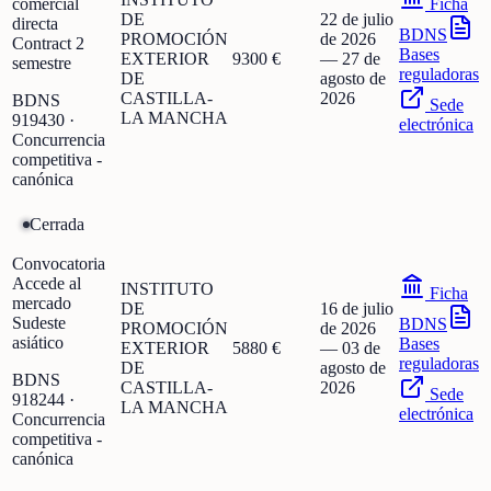
comercial
Ficha
DE
22 de julio
directa
BDNS
PROMOCIÓN
de 2026
Contract 2
Bases
EXTERIOR
9300 €
—
27 de
semestre
reguladoras
DE
agosto de
CASTILLA-
2026
BDNS
Sede
LA MANCHA
919430
·
electrónica
Concurrencia
competitiva -
canónica
Cerrada
Convocatoria
Accede al
INSTITUTO
Ficha
mercado
DE
16 de julio
Sudeste
BDNS
PROMOCIÓN
de 2026
asiático
Bases
EXTERIOR
5880 €
—
03 de
reguladoras
DE
agosto de
BDNS
CASTILLA-
2026
Sede
918244
·
LA MANCHA
electrónica
Concurrencia
competitiva -
canónica