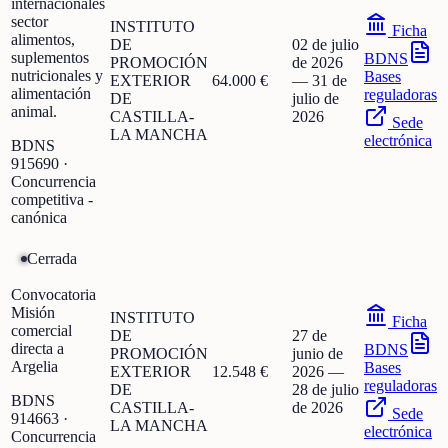
internacionales
sector
INSTITUTO
Ficha
alimentos,
DE
02 de julio
suplementos
BDNS
PROMOCIÓN
de 2026
nutricionales y
Bases
EXTERIOR
64.000 €
—
31 de
alimentación
reguladoras
DE
julio de
animal.
CASTILLA-
2026
Sede
LA MANCHA
electrónica
BDNS
915690
·
Concurrencia
competitiva -
canónica
Cerrada
Convocatoria
Misión
INSTITUTO
Ficha
comercial
DE
27 de
directa a
BDNS
PROMOCIÓN
junio de
Argelia
Bases
EXTERIOR
12.548 €
2026
—
reguladoras
DE
28 de julio
BDNS
CASTILLA-
de 2026
Sede
914663
·
LA MANCHA
electrónica
Concurrencia