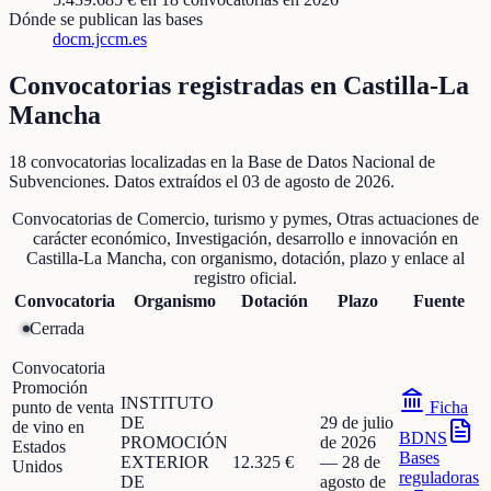
Dónde se publican las bases
docm.jccm.es
Convocatorias registradas en
Castilla-La
Mancha
18
convocatorias localizadas
en la Base de Datos Nacional de
Subvenciones
. Datos extraídos el
03 de agosto de 2026
.
Convocatorias de
Comercio, turismo y pymes, Otras actuaciones de
carácter económico, Investigación, desarrollo e innovación
en
Castilla-La Mancha
, con organismo, dotación, plazo y enlace al
registro oficial.
Convocatoria
Organismo
Dotación
Plazo
Fuente
Cerrada
Convocatoria
Promoción
INSTITUTO
punto de venta
Ficha
DE
29 de julio
de vino en
BDNS
PROMOCIÓN
de 2026
Estados
Bases
EXTERIOR
12.325 €
—
28 de
Unidos
reguladoras
DE
agosto de