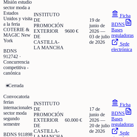
Misión estudio
sector moda a
Estados
INSTITUTO
Ficha
Unidos y visita
DE
19 de
a la feria
BDNS
PROMOCIÓN
junio de
COTERIE &
Bases
EXTERIOR
9600 €
2026
—
MAGIC New
reguladoras
DE
03 de julio
York
CASTILLA-
de 2026
Sede
LA MANCHA
electrónica
BDNS
912742
·
Concurrencia
competitiva -
canónica
Cerrada
Convocatoria
ferias
INSTITUTO
Ficha
internacionales
DE
17 de
sector moda
BDNS
PROMOCIÓN
junio de
segundo
Bases
EXTERIOR
60.000 €
2026
—
semestre
reguladoras
DE
20 de julio
CASTILLA-
de 2026
Sede
BDNS
911898
LA MANCHA