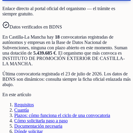
Enlace directo al portal oficial del organismo — el trámite es
siempre gratuito.
Datos verificados en BDNS
En
Castilla-La Mancha
hay
18
convocatorias registradas
de
autónomos y empresas
en la Base de Datos Nacional de
Subvenciones
, ninguna con plazo abierto en este momento
.
Suman
una dotación de
5.439.685 €
.
El organismo que más convoca es
INSTITUTO DE PROMOCIÓN EXTERIOR DE CASTILLA-
LA MANCHA
.
Última convocatoria registrada el
23 de julio de 2026
. Los datos de
BDNS son dinámicos: consulta siempre la ficha oficial enlazada más
abajo.
En este artículo
Requisitos
Cuantía
Plazos: cómo funciona el ciclo de una convocatoria
Cómo solicitarla paso a paso
Documentación necesaria
Dónde solicitar