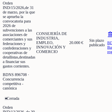
Orden
IND/15/2026,de 31
de marzo, por la que
se aprueba la
convocatoria para
2026 de
subvenciones a las
CONSEJERÍA DE
asociaciones de
INDUSTRIA,
comerciantes y sus
Sin plazo
EMPLEO,
20.000 €
B
federaciones y
publicado
INNOVACIÓN Y
Ba
confederaciones y
COMERCIO
re
cooperativas de
detallistas,destinadas
a financiar sus
gastos corrientes.
BDNS
896708
·
Concurrencia
competitiva -
canónica
Cerrada
Orden
IND/13/2026, de 30