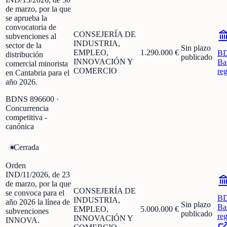
de marzo, por la que
se aprueba la
convocatoria de
CONSEJERÍA DE
subvenciones al
INDUSTRIA,
sector de la
Sin plazo
EMPLEO,
1.290.000 €
B
distribución
publicado
INNOVACIÓN Y
Ba
comercial minorista
COMERCIO
re
en Cantabria para el
año 2026.
BDNS
896600
·
Concurrencia
competitiva -
canónica
Cerrada
Orden
IND/11/2026, de 23
de marzo, por la que
CONSEJERÍA DE
se convoca para el
B
INDUSTRIA,
año 2026 la línea de
Sin plazo
Ba
EMPLEO,
5.000.000 €
subvenciones
publicado
re
INNOVACIÓN Y
INNOVA.