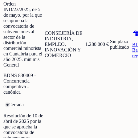
Orden
IND/23/2025, de 5
de mayo, por la que
se aprueba la
convocatoria de
subvenciones al
CONSEJERÍA DE
sector de la
INDUSTRIA,
Sin plazo
distribución
EMPLEO,
1.280.000 €
B
publicado
comercial minorista
INNOVACIÓN Y
Ba
en Cantabria para el
COMERCIO
re
año 2025. minimis
General
BDNS
830469
·
Concurrencia
competitiva -
canónica
Cerrada
Resolución de 10 de
abril de 2025 por la
que se aprueba la
convocatoria de
subvenciones