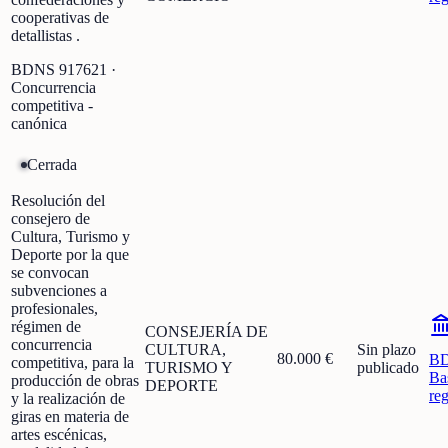
cooperativas de
detallistas .
BDNS
917621
·
Concurrencia
competitiva -
canónica
Cerrada
Resolución del
consejero de
Cultura, Turismo y
Deporte por la que
se convocan
subvenciones a
profesionales,
régimen de
CONSEJERÍA DE
concurrencia
CULTURA,
Sin plazo
80.000 €
B
competitiva, para la
TURISMO Y
publicado
Ba
producción de obras
DEPORTE
re
y la realización de
giras en materia de
artes escénicas,