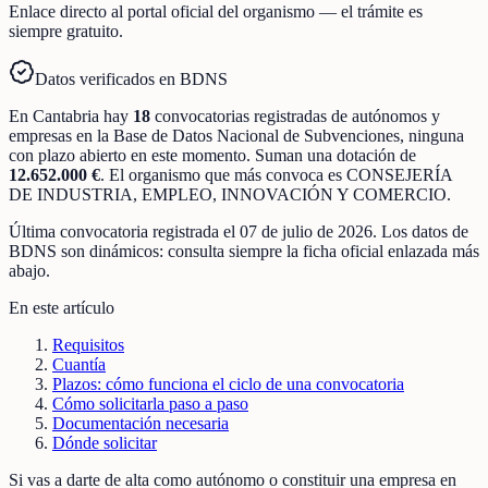
Enlace directo al portal oficial del organismo — el trámite es
siempre gratuito.
Datos verificados en BDNS
En
Cantabria
hay
18
convocatorias registradas
de
autónomos y
empresas
en la Base de Datos Nacional de Subvenciones
, ninguna
con plazo abierto en este momento
.
Suman una dotación de
12.652.000 €
.
El organismo que más convoca es
CONSEJERÍA
DE INDUSTRIA, EMPLEO, INNOVACIÓN Y COMERCIO
.
Última convocatoria registrada el
07 de julio de 2026
. Los datos de
BDNS son dinámicos: consulta siempre la ficha oficial enlazada más
abajo.
En este artículo
Requisitos
Cuantía
Plazos: cómo funciona el ciclo de una convocatoria
Cómo solicitarla paso a paso
Documentación necesaria
Dónde solicitar
Si vas a darte de alta como autónomo o constituir una empresa en