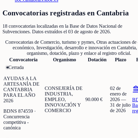
Convocatorias registradas en
Cantabria
18
convocatorias localizadas
en la Base de Datos Nacional de
Subvenciones
. Datos extraídos el
03 de agosto de 2026
.
Convocatorias de
Comercio, turismo y pymes, Otras actuaciones de 
económico, Investigación, desarrollo e innovación
en
Cantabria
,
organismo, dotación, plazo y enlace al registro oficial.
Convocatoria
Organismo
Dotación
Plazo
Cerrada
AYUDAS A LA
ARTESANÍA DE
CONSEJERÍA DE
02 de
CANTABRIA
INDUSTRIA,
enero de
PARA EL AÑO
EMPLEO,
90.000 €
2026
—
B
2026
INNOVACIÓN Y
31 de julio
Ba
COMERCIO
de 2026
re
BDNS
874559
·
Concurrencia
competitiva -
canónica