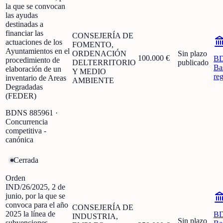
la que se convocan
las ayudas
destinadas a
financiar las
CONSEJERÍA DE
actuaciones de los
FOMENTO,
Ayuntamientos en el
ORDENACIÓN
Sin plazo
100.000 €
B
procedimiento de
DELTERRITORIO
publicado
Ba
elaboración de un
Y MEDIO
re
inventario de Areas
AMBIENTE
Degradadas
(FEDER)
BDNS
885961
·
Concurrencia
competitiva -
canónica
Cerrada
Orden
IND/26/2025, 2 de
junio, por la que se
convoca para el año
CONSEJERÍA DE
2025 la línea de
B
INDUSTRIA,
Sin plazo
subvenciones