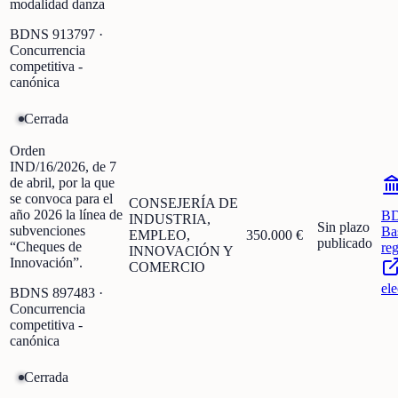
modalidad danza
BDNS
913797
·
Concurrencia
competitiva -
canónica
Cerrada
Orden
IND/16/2026, de 7
de abril, por la que
se convoca para el
CONSEJERÍA DE
año 2026 la línea de
B
INDUSTRIA,
Sin plazo
subvenciones
Ba
EMPLEO,
350.000 €
publicado
“Cheques de
re
INNOVACIÓN Y
Innovación”.
COMERCIO
ele
BDNS
897483
·
Concurrencia
competitiva -
canónica
Cerrada