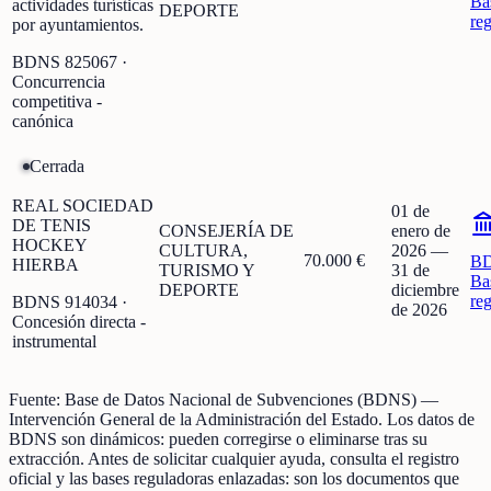
Ba
actividades turísticas
DEPORTE
re
por ayuntamientos.
BDNS
825067
·
Concurrencia
competitiva -
canónica
Cerrada
REAL SOCIEDAD
01 de
DE TENIS
CONSEJERÍA DE
enero de
HOCKEY
CULTURA,
2026
—
70.000 €
B
HIERBA
TURISMO Y
31 de
Ba
DEPORTE
diciembre
re
BDNS
914034
·
de 2026
Concesión directa -
instrumental
Fuente:
Base de Datos Nacional de Subvenciones (BDNS)
—
Intervención General de la Administración del Estado
.
Los datos de
BDNS son dinámicos: pueden corregirse o eliminarse tras su
extracción.
Antes de solicitar cualquier ayuda, consulta el registro
oficial y las bases reguladoras enlazadas: son los documentos que