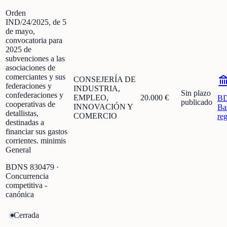
Orden
IND/24/2025, de 5
de mayo,
convocatoria para
2025 de
subvenciones a las
asociaciones de
comerciantes y sus
CONSEJERÍA DE
federaciones y
INDUSTRIA,
Sin plazo
confederaciones y
EMPLEO,
20.000 €
B
publicado
cooperativas de
INNOVACIÓN Y
Ba
detallistas,
COMERCIO
re
destinadas a
financiar sus gastos
corrientes. minimis
General
BDNS
830479
·
Concurrencia
competitiva -
canónica
Cerrada