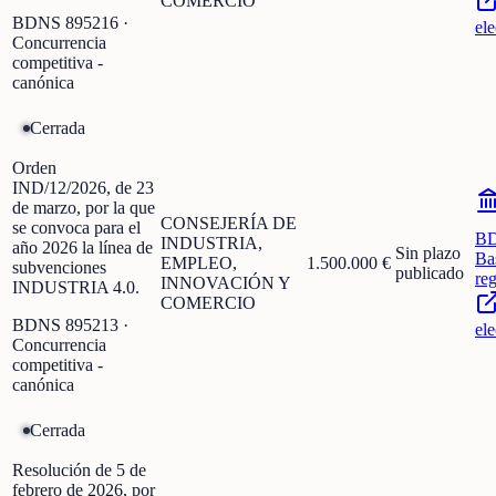
COMERCIO
BDNS
895216
·
ele
Concurrencia
competitiva -
canónica
Cerrada
Orden
IND/12/2026, de 23
de marzo, por la que
CONSEJERÍA DE
se convoca para el
B
INDUSTRIA,
año 2026 la línea de
Sin plazo
Ba
EMPLEO,
1.500.000 €
subvenciones
publicado
re
INNOVACIÓN Y
INDUSTRIA 4.0.
COMERCIO
BDNS
895213
·
ele
Concurrencia
competitiva -
canónica
Cerrada
Resolución de 5 de
febrero de 2026, por