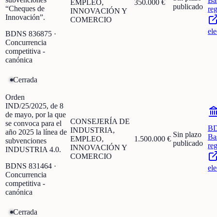
Ba
EMPLEO,
350.000 €
publicado
“Cheques de
re
INNOVACIÓN Y
Innovación”.
COMERCIO
ele
BDNS
836875
·
Concurrencia
competitiva -
canónica
Cerrada
Orden
IND/25/2025, de 8
de mayo, por la que
CONSEJERÍA DE
se convoca para el
B
INDUSTRIA,
año 2025 la línea de
Sin plazo
Ba
EMPLEO,
1.500.000 €
subvenciones
publicado
re
INNOVACIÓN Y
INDUSTRIA 4.0.
COMERCIO
BDNS
831464
·
ele
Concurrencia
competitiva -
canónica
Cerrada