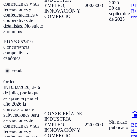
2025
—
comerciantes y sus
EMPLEO,
200.000 €
B
30 de
federaciones y
INNOVACIÓN Y
Ba
septiembre
confederaciones y
COMERCIO
re
de 2025
cooperativas de
detallistas. No sujeto
a minimis
BDNS
852419
·
Concurrencia
competitiva -
canónica
Cerrada
Orden
IND/32/2026, de 6
de julio, por la que
se aprueba para el
año 2026 la
convocatoria de
CONSEJERÍA DE
subvenciones para
INDUSTRIA,
asociaciones de
Sin plazo
EMPLEO,
250.000 €
B
comerciantes y sus
publicado
INNOVACIÓN Y
Ba
federaciones y
COMERCIO
re
confederaciones y