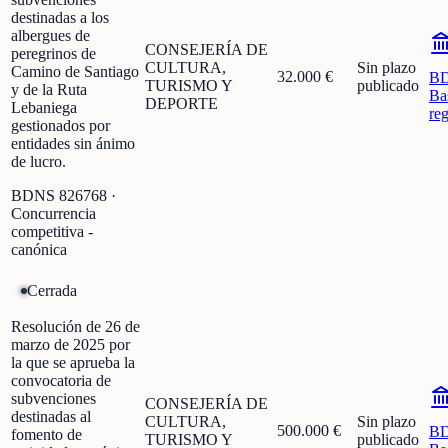
destinadas a los
albergues de
CONSEJERÍA DE
peregrinos de
CULTURA,
Sin plazo
Camino de Santiago
32.000 €
B
TURISMO Y
publicado
y de la Ruta
Ba
DEPORTE
Lebaniega
re
gestionados por
entidades sin ánimo
de lucro.
BDNS
826768
·
Concurrencia
competitiva -
canónica
Cerrada
Resolución de 26 de
marzo de 2025 por
la que se aprueba la
convocatoria de
subvenciones
CONSEJERÍA DE
destinadas al
CULTURA,
Sin plazo
500.000 €
B
fomento de
TURISMO Y
publicado