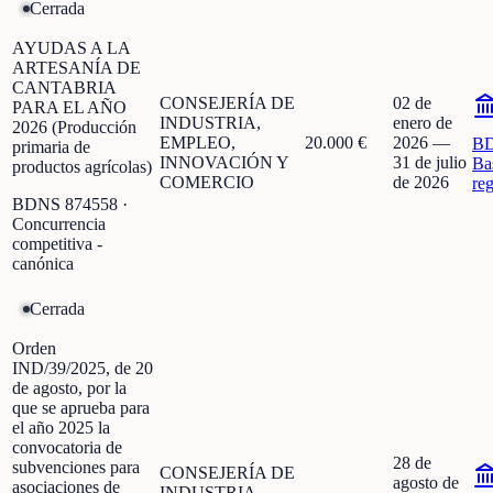
Cerrada
AYUDAS A LA
ARTESANÍA DE
CANTABRIA
CONSEJERÍA DE
02 de
PARA EL AÑO
INDUSTRIA,
enero de
2026 (Producción
EMPLEO,
20.000 €
2026
—
B
primaria de
INNOVACIÓN Y
31 de julio
Ba
productos agrícolas)
COMERCIO
de 2026
re
BDNS
874558
·
Concurrencia
competitiva -
canónica
Cerrada
Orden
IND/39/2025, de 20
de agosto, por la
que se aprueba para
el año 2025 la
convocatoria de
28 de
subvenciones para
CONSEJERÍA DE
agosto de
asociaciones de
INDUSTRIA,