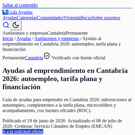
Saltar al contenido
Guía Ayudas
€
Ayudas
Categorías
Comunidades
Vivienda
Becas
Sobre nosotros
Autónomos y empresas
Cantabria
Permanente
Inicio
/
Ayudas
/
Autónomos y empresas
/
Ayudas al
emprendimiento en Cantabria 2026: autoempleo, tarifa plana y
financiación
Permanente
Cantabria
Verificado con fuente oficial
Ayudas al emprendimiento en Cantabria
2026: autoempleo, tarifa plana y
financiación
Guía de ayudas para emprender en Cantabria 2026: subvenciones al
autoempleo, complementos a la tarifa plana, microcréditos y
acompañamiento, con fuentes oficiales (BOC).
Publicado el
19 de junio de 2026
· Actualizado el
08 de julio de
2026
· Gestiona:
Servicio Cántabro de Empleo (EMCAN)
Ir a la solicitud oficial