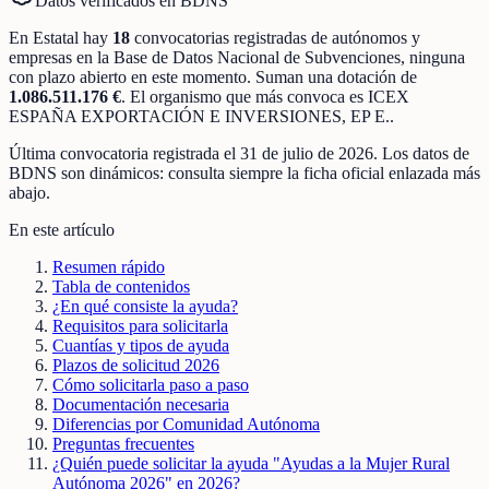
Datos verificados en BDNS
En
Estatal
hay
18
convocatorias registradas
de
autónomos y
empresas
en la Base de Datos Nacional de Subvenciones
, ninguna
con plazo abierto en este momento
.
Suman una dotación de
1.086.511.176 €
.
El organismo que más convoca es
ICEX
ESPAÑA EXPORTACIÓN E INVERSIONES, EP E.
.
Última convocatoria registrada el
31 de julio de 2026
. Los datos de
BDNS son dinámicos: consulta siempre la ficha oficial enlazada más
abajo.
En este artículo
Resumen rápido
Tabla de contenidos
¿En qué consiste la ayuda?
Requisitos para solicitarla
Cuantías y tipos de ayuda
Plazos de solicitud 2026
Cómo solicitarla paso a paso
Documentación necesaria
Diferencias por Comunidad Autónoma
Preguntas frecuentes
¿Quién puede solicitar la ayuda "Ayudas a la Mujer Rural
Autónoma 2026" en 2026?