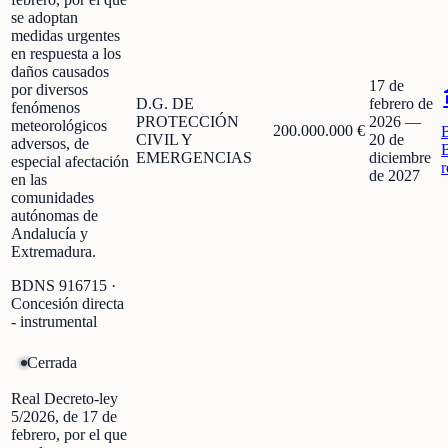
se adoptan
medidas urgentes
en respuesta a los
daños causados
17 de
por diversos
D.G. DE
febrero de
fenómenos
PROTECCIÓN
2026
—
meteorológicos
200.000.000 €
CIVIL Y
20 de
adversos, de
EMERGENCIAS
diciembre
especial afectación
r
de 2027
en las
comunidades
autónomas de
Andalucía y
Extremadura.
BDNS
916715
·
Concesión directa
- instrumental
Cerrada
Real Decreto-ley
5/2026, de 17 de
febrero, por el que