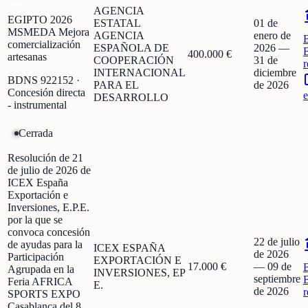
AGENCIA
EGIPTO 2026
ESTATAL
01 de
MSMEDA Mejora
AGENCIA
enero de
comercialización
ESPAÑOLA DE
2026
—
400.000 €
artesanas
COOPERACIÓN
31 de
r
INTERNACIONAL
diciembre
BDNS
922152
·
PARA EL
de 2026
Concesión directa
e
DESARROLLO
- instrumental
Cerrada
Resolución de 21
de julio de 2026 de
ICEX España
Exportación e
Inversiones, E.P.E.
por la que se
convoca concesión
22 de julio
de ayudas para la
ICEX ESPAÑA
de 2026
Participación
EXPORTACIÓN E
17.000 €
—
09 de
Agrupada en la
INVERSIONES, EP
septiembre
Feria AFRICA
E.
de 2026
r
SPORTS EXPO
Casablanca del 8