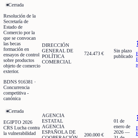
Cerrada
Resolución de la
Secretaría de
Estado de
Comercio por la
que se convocan
las becas
DIRECCIÓN
formación en
GENERAL DE
Sin plazo
724.473 €
ensayos de control
POLÍTICA
publicado
sobre productos
COMERCIAL
r
objeto de comercio
exterior.
BDNS
916381
·
Concurrencia
competitiva -
canónica
Cerrada
AGENCIA
ESTATAL
01 de
EGIPTO 2026
AGENCIA
enero de
CRS Lucha contra
ESPAÑOLA DE
2026
—
la vulnerabilidad
200.000 €
COOPERACIÓN
31 de