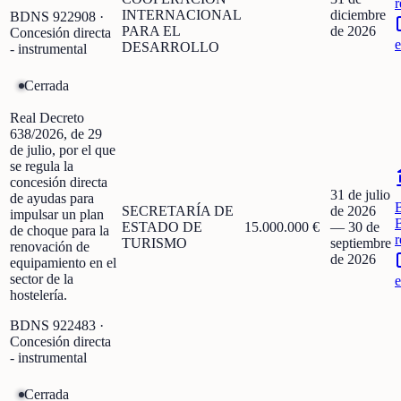
r
INTERNACIONAL
diciembre
BDNS
922908
·
PARA EL
de 2026
Concesión directa
e
DESARROLLO
- instrumental
Cerrada
Real Decreto
638/2026, de 29
de julio, por el que
se regula la
concesión directa
31 de julio
de ayudas para
SECRETARÍA DE
de 2026
impulsar un plan
ESTADO DE
15.000.000 €
—
30 de
de choque para la
r
TURISMO
septiembre
renovación de
de 2026
equipamiento en el
sector de la
e
hostelería.
BDNS
922483
·
Concesión directa
- instrumental
Cerrada