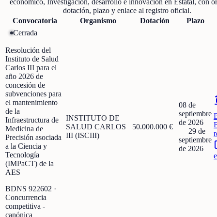
económico, Investigación, desarrollo e innovación
en
Estatal
, con o
dotación, plazo y enlace al registro oficial.
Convocatoria
Organismo
Dotación
Plazo
Cerrada
Resolución del
Instituto de Salud
Carlos III para el
año 2026 de
concesión de
subvenciones para
el mantenimiento
08 de
de la
septiembre
INSTITUTO DE
Infraestructura de
de 2026
SALUD CARLOS
50.000.000 €
Medicina de
—
29 de
r
III (ISCIII)
Precisión asociada
septiembre
a la Ciencia y
de 2026
Tecnología
e
(IMPaCT) de la
AES
BDNS
922602
·
Concurrencia
competitiva -
canónica