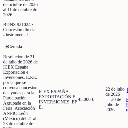
de octubre de 2026
al 11 de octubre de
2026.
BDNS
921024
·
Concesión directa
- instrumental
Cerrada
Resolución de 21
de julio de 2026 de
ICEX España
Exportación e
Inversiones, E.P.E.
por la que se
convoca concesión
22 de julio
ICEX ESPAÑA
de ayudas para la
de 2026
EXPORTACIÓN E
Participación
45.000 €
—
30 de
INVERSIONES, EP
Agrupada en la
julio de
E.
Feria_Asociación
2026
r
ANPIC León
(México) del 21 al
23 de octubre de