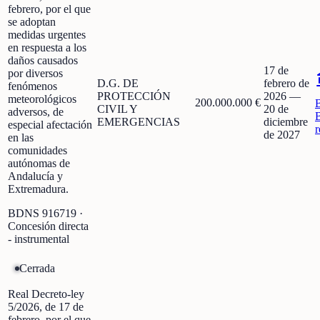
febrero, por el que
se adoptan
medidas urgentes
en respuesta a los
daños causados
17 de
por diversos
D.G. DE
febrero de
fenómenos
PROTECCIÓN
2026
—
meteorológicos
200.000.000 €
CIVIL Y
20 de
adversos, de
EMERGENCIAS
diciembre
especial afectación
r
de 2027
en las
comunidades
autónomas de
Andalucía y
Extremadura.
BDNS
916719
·
Concesión directa
- instrumental
Cerrada
Real Decreto-ley
5/2026, de 17 de
febrero, por el que