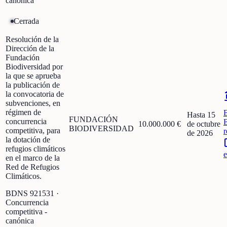
canónica
Cerrada
Resolución de la
Dirección de la
Fundación
Biodiversidad por
la que se aprueba
la publicación de
la convocatoria de
subvenciones, en
régimen de
Hasta 15
FUNDACIÓN
concurrencia
10.000.000 €
de octubre
BIODIVERSIDAD
competitiva, para
r
de 2026
la dotación de
refugios climáticos
e
en el marco de la
Red de Refugios
Climáticos.
BDNS
921531
·
Concurrencia
competitiva -
canónica