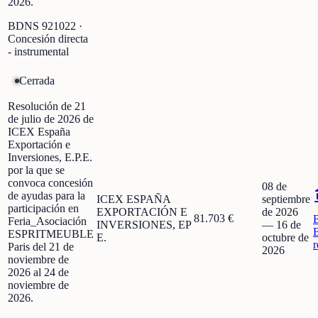
2026.
BDNS
921022
·
Concesión directa
- instrumental
Cerrada
Resolución de 21
de julio de 2026 de
ICEX España
Exportación e
Inversiones, E.P.E.
por la que se
convoca concesión
08 de
de ayudas para la
ICEX ESPAÑA
septiembre
participación en
EXPORTACIÓN E
de 2026
81.703 €
Feria_Asociación
INVERSIONES, EP
—
16 de
ESPRITMEUBLE
E.
octubre de
r
Paris del 21 de
2026
noviembre de
2026 al 24 de
noviembre de
2026.