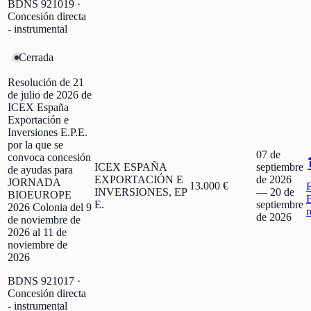
BDNS
921019
·
Concesión directa
- instrumental
Cerrada
Resolución de 21
de julio de 2026 de
ICEX España
Exportación e
Inversiones E.P.E.
por la que se
07 de
convoca concesión
ICEX ESPAÑA
septiembre
de ayudas para
EXPORTACIÓN E
de 2026
JORNADA
13.000 €
INVERSIONES, EP
—
20 de
BIOEUROPE
E.
septiembre
2026 Colonia del 9
r
de 2026
de noviembre de
2026 al 11 de
noviembre de
2026
BDNS
921017
·
Concesión directa
- instrumental