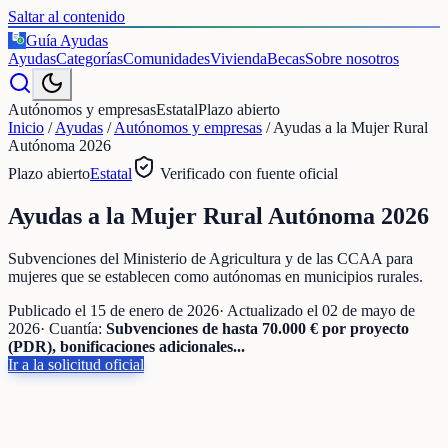
Saltar al contenido
Guía Ayudas
€
Ayudas
Categorías
Comunidades
Vivienda
Becas
Sobre nosotros
Autónomos y empresas
Estatal
Plazo abierto
Inicio
/
Ayudas
/
Autónomos y empresas
/
Ayudas a la Mujer Rural
Autónoma 2026
Plazo abierto
Estatal
Verificado con fuente oficial
Ayudas a la Mujer Rural Autónoma 2026
Subvenciones del Ministerio de Agricultura y de las CCAA para
mujeres que se establecen como autónomas en municipios rurales.
Publicado el
15 de enero de 2026
· Actualizado el
02 de mayo de
2026
· Cuantía:
Subvenciones de hasta 70.000 € por proyecto
(PDR), bonificaciones adicionales...
Ir a la solicitud oficial