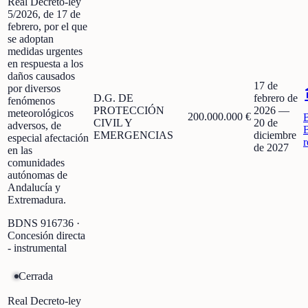
Real Decreto-ley
5/2026, de 17 de
febrero, por el que
se adoptan
medidas urgentes
en respuesta a los
daños causados
17 de
por diversos
D.G. DE
febrero de
fenómenos
PROTECCIÓN
2026
—
meteorológicos
200.000.000 €
CIVIL Y
20 de
adversos, de
EMERGENCIAS
diciembre
especial afectación
r
de 2027
en las
comunidades
autónomas de
Andalucía y
Extremadura.
BDNS
916736
·
Concesión directa
- instrumental
Cerrada
Real Decreto-ley