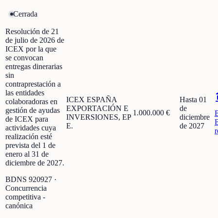
Cerrada
Resolución de 21
de julio de 2026 de
ICEX por la que
se convocan
entregas dinerarias
sin
contraprestación a
las entidades
ICEX ESPAÑA
Hasta 01
colaboradoras en
EXPORTACIÓN E
de
gestión de ayudas
1.000.000 €
INVERSIONES, EP
diciembre
de ICEX para
E.
de 2027
actividades cuya
r
realización esté
prevista del 1 de
enero al 31 de
diciembre de 2027.
BDNS
920927
·
Concurrencia
competitiva -
canónica