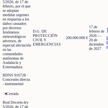
5/2026, de 17 de
febrero, por el que
se adoptan
medidas urgentes
en respuesta a los
daños causados
17 de
por diversos
D.G. DE
febrero de
fenómenos
PROTECCIÓN
2026
—
meteorológicos
200.000.000 €
CIVIL Y
20 de
adversos, de
EMERGENCIAS
diciembre
especial afectación
r
de 2027
en las
comunidades
autónomas de
Andalucía y
Extremadura.
BDNS
916728
·
Concesión directa
- instrumental
Cerrada
Real Decreto-ley
5/2026, de 17 de