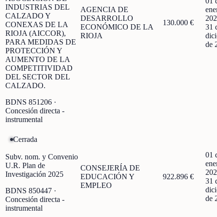
01 
INDUSTRIAS DEL
AGENCIA DE
ene
CALZADO Y
DESARROLLO
202
130.000 €
CONEXAS DE LA
ECONÓMICO DE LA
31 
RIOJA (AICCOR),
RIOJA
dic
PARA MEDIDAS DE
de 
PROTECCIÓN Y
AUMENTO DE LA
COMPETITIVIDAD
DEL SECTOR DEL
CALZADO.
BDNS
851206
·
Concesión directa -
instrumental
Cerrada
01 
Subv. nom. y Convenio
ene
U.R. Plan de
CONSEJERÍA DE
202
Investigación 2025
EDUCACIÓN Y
922.896 €
31 
EMPLEO
dic
BDNS
850447
·
de 
Concesión directa -
instrumental