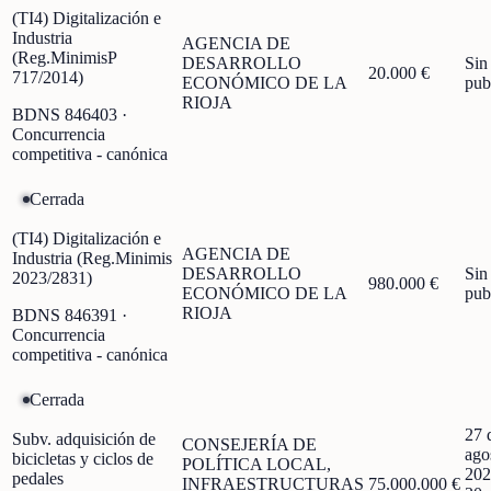
(TI4) Digitalización e
Industria
AGENCIA DE
(Reg.MinimisP
DESARROLLO
Sin
20.000 €
717/2014)
ECONÓMICO DE LA
pub
RIOJA
BDNS
846403
·
Concurrencia
competitiva - canónica
Cerrada
(TI4) Digitalización e
AGENCIA DE
Industria (Reg.Minimis
DESARROLLO
Sin
2023/2831)
980.000 €
ECONÓMICO DE LA
pub
RIOJA
BDNS
846391
·
Concurrencia
competitiva - canónica
Cerrada
27 
Subv. adquisición de
CONSEJERÍA DE
ago
bicicletas y ciclos de
POLÍTICA LOCAL,
202
pedales
INFRAESTRUCTURAS
75.000.000 €