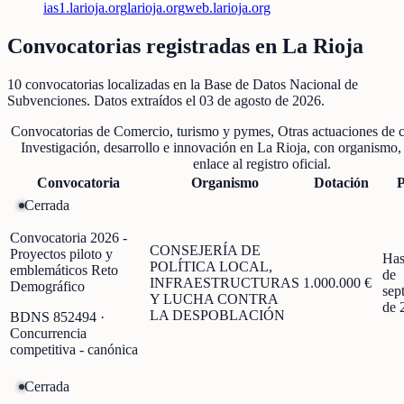
ias1.larioja.org
larioja.org
web.larioja.org
Convocatorias registradas en
La Rioja
10
convocatorias localizadas
en la Base de Datos Nacional de
Subvenciones
. Datos extraídos el
03 de agosto de 2026
.
Convocatorias de
Comercio, turismo y pymes, Otras actuaciones de 
Investigación, desarrollo e innovación
en
La Rioja
, con organismo,
enlace al registro oficial.
Convocatoria
Organismo
Dotación
P
Cerrada
Convocatoria 2026 -
CONSEJERÍA DE
Proyectos piloto y
Has
POLÍTICA LOCAL,
emblemáticos Reto
de
INFRAESTRUCTURAS
1.000.000 €
Demográfico
sep
Y LUCHA CONTRA
de 
LA DESPOBLACIÓN
BDNS
852494
·
Concurrencia
competitiva - canónica
Cerrada