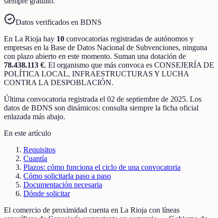
siempre gratuito.
Datos verificados en BDNS
En
La Rioja
hay
10
convocatorias registradas
de
autónomos y
empresas
en la Base de Datos Nacional de Subvenciones
, ninguna
con plazo abierto en este momento
.
Suman una dotación de
78.438.113 €
.
El organismo que más convoca es
CONSEJERÍA DE
POLÍTICA LOCAL, INFRAESTRUCTURAS Y LUCHA
CONTRA LA DESPOBLACIÓN
.
Última convocatoria registrada el
02 de septiembre de 2025
. Los
datos de BDNS son dinámicos: consulta siempre la ficha oficial
enlazada más abajo.
En este artículo
Requisitos
Cuantía
Plazos: cómo funciona el ciclo de una convocatoria
Cómo solicitarla paso a paso
Documentación necesaria
Dónde solicitar
El comercio de proximidad cuenta en La Rioja con líneas