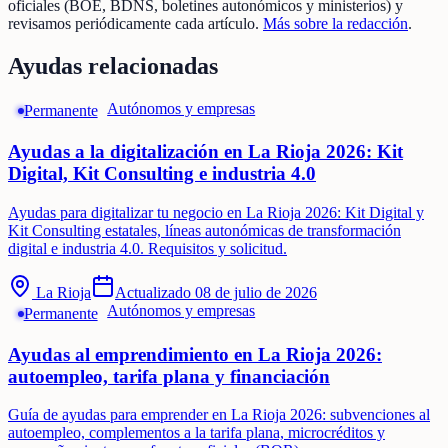
oficiales (BOE, BDNS, boletines autonómicos y ministerios) y
revisamos periódicamente cada artículo.
Más sobre la redacción
.
Ayudas relacionadas
Autónomos y empresas
Permanente
Ayudas a la digitalización en La Rioja 2026: Kit
Digital, Kit Consulting e industria 4.0
Ayudas para digitalizar tu negocio en La Rioja 2026: Kit Digital y
Kit Consulting estatales, líneas autonómicas de transformación
digital e industria 4.0. Requisitos y solicitud.
La Rioja
Actualizado
08 de julio de 2026
Autónomos y empresas
Permanente
Ayudas al emprendimiento en La Rioja 2026:
autoempleo, tarifa plana y financiación
Guía de ayudas para emprender en La Rioja 2026: subvenciones al
autoempleo, complementos a la tarifa plana, microcréditos y