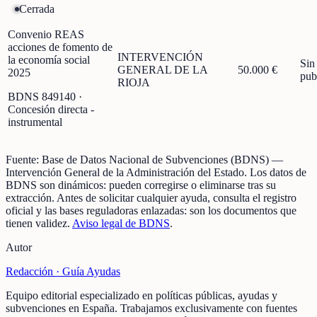
Cerrada
Convenio REAS
acciones de fomento de
INTERVENCIÓN
la economía social
Sin
GENERAL DE LA
50.000 €
2025
pub
RIOJA
BDNS
849140
·
Concesión directa -
instrumental
Fuente:
Base de Datos Nacional de Subvenciones (BDNS)
—
Intervención General de la Administración del Estado
.
Los datos de
BDNS son dinámicos: pueden corregirse o eliminarse tras su
extracción.
Antes de solicitar cualquier ayuda, consulta el registro
oficial y las bases reguladoras enlazadas: son los documentos que
tienen validez.
Aviso legal de BDNS
.
Autor
Redacción ·
Guía Ayudas
Equipo editorial especializado en políticas públicas, ayudas y
subvenciones en España. Trabajamos exclusivamente con fuentes