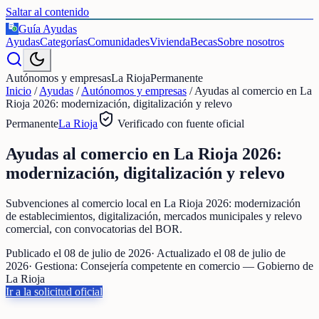
Saltar al contenido
Guía Ayudas
€
Ayudas
Categorías
Comunidades
Vivienda
Becas
Sobre nosotros
Autónomos y empresas
La Rioja
Permanente
Inicio
/
Ayudas
/
Autónomos y empresas
/
Ayudas al comercio en La
Rioja 2026: modernización, digitalización y relevo
Permanente
La Rioja
Verificado con fuente oficial
Ayudas al comercio en La Rioja 2026:
modernización, digitalización y relevo
Subvenciones al comercio local en La Rioja 2026: modernización
de establecimientos, digitalización, mercados municipales y relevo
comercial, con convocatorias del BOR.
Publicado el
08 de julio de 2026
· Actualizado el
08 de julio de
2026
· Gestiona:
Consejería competente en comercio — Gobierno de
La Rioja
Ir a la solicitud oficial