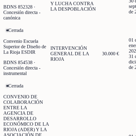
30 
Y LUCHA CONTRA
sep
BDNS
852328
·
LA DESPOBLACIÓN
de 
Concesión directa -
canónica
Cerrada
01 
Convenio Escuela
ene
Superior de Diseño de
INTERVENCIÓN
202
La Rioja ESDIR
GENERAL DE LA
30.000 €
31 
RIOJA
dic
BDNS
854538
·
de 
Concesión directa -
instrumental
Cerrada
CONVENIO DE
COLABORACIÓN
ENTRE LA
AGENCIA DE
DESARROLLO
ECONÓMICO DE LA
RIOJA (ADER) Y LA
ASOCIACIÓN DE