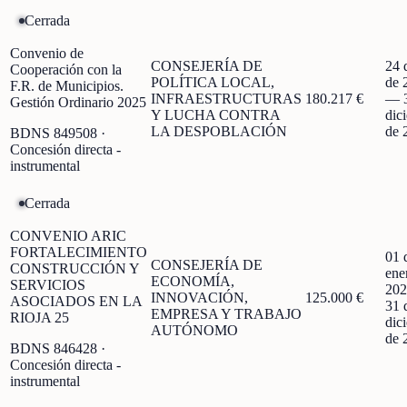
Cerrada
Convenio de
CONSEJERÍA DE
24 
Cooperación con la
POLÍTICA LOCAL,
de 
F.R. de Municipios.
INFRAESTRUCTURAS
180.217 €
—
Gestión Ordinario 2025
Y LUCHA CONTRA
dic
LA DESPOBLACIÓN
de 
BDNS
849508
·
Concesión directa -
instrumental
Cerrada
CONVENIO ARIC
FORTALECIMIENTO
01 
CONSEJERÍA DE
CONSTRUCCIÓN Y
ene
ECONOMÍA,
SERVICIOS
202
INNOVACIÓN,
125.000 €
ASOCIADOS EN LA
31 
EMPRESA Y TRABAJO
RIOJA 25
dic
AUTÓNOMO
de 
BDNS
846428
·
Concesión directa -
instrumental