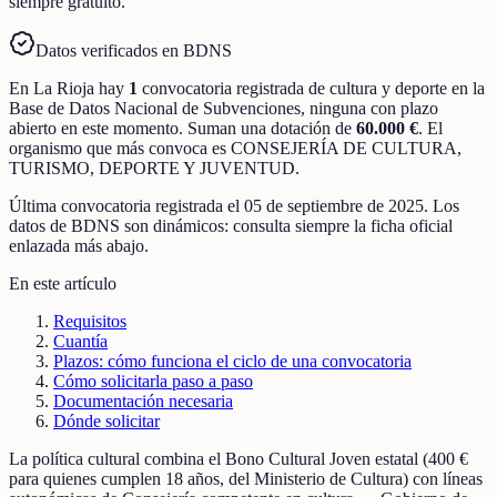
siempre gratuito.
Datos verificados en BDNS
En
La Rioja
hay
1
convocatoria registrada
de
cultura y deporte
en la
Base de Datos Nacional de Subvenciones
, ninguna con plazo
abierto en este momento
.
Suman una dotación de
60.000 €
.
El
organismo que más convoca es
CONSEJERÍA DE CULTURA,
TURISMO, DEPORTE Y JUVENTUD
.
Última convocatoria registrada el
05 de septiembre de 2025
. Los
datos de BDNS son dinámicos: consulta siempre la ficha oficial
enlazada más abajo.
En este artículo
Requisitos
Cuantía
Plazos: cómo funciona el ciclo de una convocatoria
Cómo solicitarla paso a paso
Documentación necesaria
Dónde solicitar
La política cultural combina el Bono Cultural Joven estatal (400 €
para quienes cumplen 18 años, del Ministerio de Cultura) con líneas