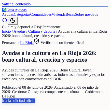
Saltar al contenido
Guía Ayudas
€
Ayudas
Categorías
Comunidades
Vivienda
Becas
Sobre nosotros
Cultura y deporte
La Rioja
Permanente
Inicio
/
Ayudas
/
Cultura y deporte
/
Ayudas a la cultura en La Rioja
2026: bono cultural, creación y espacios
Permanente
La Rioja
Verificado con fuente oficial
Ayudas a la cultura en La Rioja 2026:
bono cultural, creación y espacios
Ayudas culturales en La Rioja 2026: Bono Cultural Joven,
subvenciones a la creación artística, industrias culturales y espacios
escénicos, con convocatorias del BOR.
Publicado el
08 de julio de 2026
· Actualizado el
08 de julio de
2026
· Gestiona:
Consejería competente en cultura — Gobierno de
La Rioja
Ir a la solicitud oficial