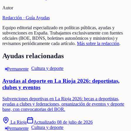
Autor
Redacción ·
Guía Ayudas
Equipo editorial especializado en políticas públicas, ayudas y
subvenciones en España. Trabajamos exclusivamente con fuentes
oficiales (BOE, BDNS, boletines autonómicos y ministerios) y
revisamos periódicamente cada artículo.
Más sobre la redacción
.
Ayudas relacionadas
Cultura y deporte
Permanente
Ayudas al deporte en La Rioja 2026: deportistas,
clubes y eventos
Subvenciones deportivas en La Rioja 2026: becas a deportistas,
ayudas a clubes y federaciones, organización de eventos y deporte
base, con convocatorias del BOR.
La Rioja
Actualizado
08 de julio de 2026
Cultura y deporte
Permanente