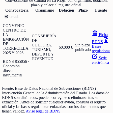
Convocatorias de
Cultura
en
La Rioja
, con organismo, dotación,
plazo y enlace al registro oficial.
Convocatoria
Organismo
Dotación
Plazo
Fuente
Cerrada
CONVENIO
CENTRO DE
LA
Ficha
CONSEJERÍA
EMIGRACIÓN
DE
BDNS
DE
CULTURA,
Sin plazo
Bases
60.000 €
TORRECILLA
TURISMO,
publicado
reguladoras
2025 Y 2026
DEPORTE Y
Sede
JUVENTUD
BDNS
855056
·
electrónica
Concesión
directa -
instrumental
Fuente:
Base de Datos Nacional de Subvenciones (BDNS)
—
Intervención General de la Administración del Estado
.
Los datos de
BDNS son dinámicos: pueden corregirse o eliminarse tras su
extracción.
Antes de solicitar cualquier ayuda, consulta el registro
oficial y las bases reguladoras enlazadas: son los documentos que
tienen validez.
Aviso legal de BDNS
.