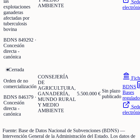
las
Sed
AMBIENTE
explotaciones
electróni
ganaderas
afectadas por
tuberculosis
bovina
BDNS
849292
·
Concesión
directa -
canónica
Cerrada
CONSEJERÍA
Fich
Orden de no
DE
comercialización
BDNS
AGRICULTURA,
Sin plazo
Bases
GANADERÍA,
5.500.000 €
publicado
BDNS
846379
·
regulado
MUNDO RURAL
Concesión
Y MEDIO
Sed
directa -
AMBIENTE
electróni
canónica
Fuente:
Base de Datos Nacional de Subvenciones (BDNS)
—
Intervención General de la Administración del Estado
.
Los datos de