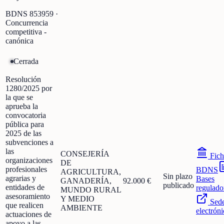
BDNS
853959
·
Concurrencia
competitiva -
canónica
Cerrada
Resolución
1280/2025 por
la que se
aprueba la
convocatoria
pública para
2025 de las
subvenciones a
las
CONSEJERÍA
Fich
organizaciones
DE
profesionales
BDNS
AGRICULTURA,
Sin plazo
agrarias y
Bases
GANADERÍA,
92.000 €
publicado
entidades de
regulado
MUNDO RURAL
asesoramiento
Y MEDIO
Sed
que realicen
AMBIENTE
electróni
actuaciones de
apoyo a las