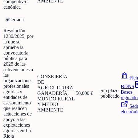
AMBIENTE
competitiva -
canónica
Cerrada
Resolución
1280/2025, por
la que se
aprueba la
convocatoria
pública para
2025 de las
subvenciones a
las
CONSEJERÍA
Fich
organizaciones
DE
profesionales
BDNS
AGRICULTURA,
Sin plazo
agrarias y
Bases
GANADERÍA,
50.000 €
publicado
entidades de
regulado
MUNDO RURAL
asesoramiento
Y MEDIO
Sed
que realicen
AMBIENTE
electróni
actuaciones de
apoyo a las
explotaciones
agrarias en La
Rioja