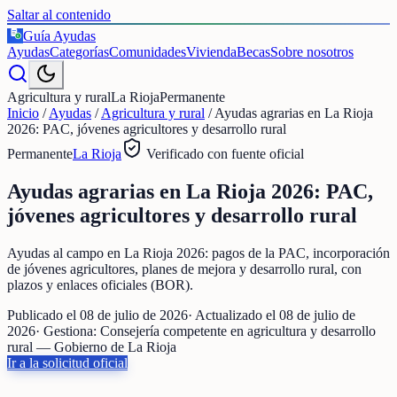
Saltar al contenido
Guía Ayudas
€
Ayudas
Categorías
Comunidades
Vivienda
Becas
Sobre nosotros
Agricultura y rural
La Rioja
Permanente
Inicio
/
Ayudas
/
Agricultura y rural
/
Ayudas agrarias en La Rioja
2026: PAC, jóvenes agricultores y desarrollo rural
Permanente
La Rioja
Verificado con fuente oficial
Ayudas agrarias en La Rioja 2026: PAC,
jóvenes agricultores y desarrollo rural
Ayudas al campo en La Rioja 2026: pagos de la PAC, incorporación
de jóvenes agricultores, planes de mejora y desarrollo rural, con
plazos y enlaces oficiales (BOR).
Publicado el
08 de julio de 2026
· Actualizado el
08 de julio de
2026
· Gestiona:
Consejería competente en agricultura y desarrollo
rural — Gobierno de La Rioja
Ir a la solicitud oficial