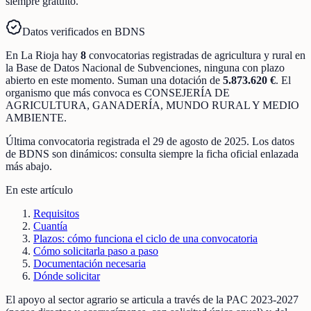
siempre gratuito.
Datos verificados en BDNS
En
La Rioja
hay
8
convocatorias registradas
de
agricultura y rural
en
la Base de Datos Nacional de Subvenciones
, ninguna con plazo
abierto en este momento
.
Suman una dotación de
5.873.620 €
.
El
organismo que más convoca es
CONSEJERÍA DE
AGRICULTURA, GANADERÍA, MUNDO RURAL Y MEDIO
AMBIENTE
.
Última convocatoria registrada el
29 de agosto de 2025
. Los datos
de BDNS son dinámicos: consulta siempre la ficha oficial enlazada
más abajo.
En este artículo
Requisitos
Cuantía
Plazos: cómo funciona el ciclo de una convocatoria
Cómo solicitarla paso a paso
Documentación necesaria
Dónde solicitar
El apoyo al sector agrario se articula a través de la PAC 2023-2027