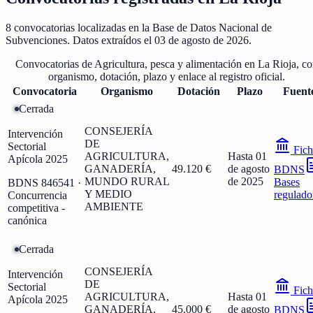
8
convocatorias localizadas
en la Base de Datos Nacional de
Subvenciones
. Datos extraídos el
03 de agosto de 2026
.
Convocatorias de
Agricultura, pesca y alimentación
en
La Rioja
, c
organismo, dotación, plazo y enlace al registro oficial.
Convocatoria
Organismo
Dotación
Plazo
Fuent
Cerrada
CONSEJERÍA
Intervención
DE
Sectorial
Fich
AGRICULTURA,
Hasta 01
Apícola 2025
GANADERÍA,
49.120 €
de agosto
BDNS
MUNDO RURAL
de 2025
Bases
BDNS
846541
·
Y MEDIO
regulado
Concurrencia
AMBIENTE
competitiva -
canónica
Cerrada
CONSEJERÍA
Intervención
DE
Sectorial
Fich
AGRICULTURA,
Hasta 01
Apícola 2025
GANADERÍA,
45.000 €
de agosto
BDNS