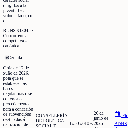
carácter social
dirigidos a la
juventud y al
voluntariado, con
c
BDNS
918045
·
Concurrencia
competitiva -
canónica
Cerrada
Orde de 12 de
xuño de 2026,
pola que se
establecen as
bases
reguladoras e se
convoca o
procedemento
para a concesión
26 de
de subvencións
CONSELLERÍA
Fic
junio de
destinadas á
DE POLÍTICA
35.505.010 €
2026
—
BDNS
realización de
SOCIAL E