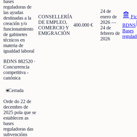
bases
reguladoras de
24 de
las ayudas
CONSELLERÍA
enero de
Fic
destinadas a la
DE EMPLEO,
2026
—
creación y/o
400.000 €
BDNS
COMERCIO Y
24 de
funcionamiento
Bases
EMIGRACIÓN
febrero de
de gabinetes
regulad
2026
técnicos en
materia de
igualdad laboral
BDNS
882520
·
Concurrencia
competitiva -
canónica
Cerrada
Orde do 22 de
decembro de
2025 pola que se
establecen as
bases
reguladoras das
subvencións