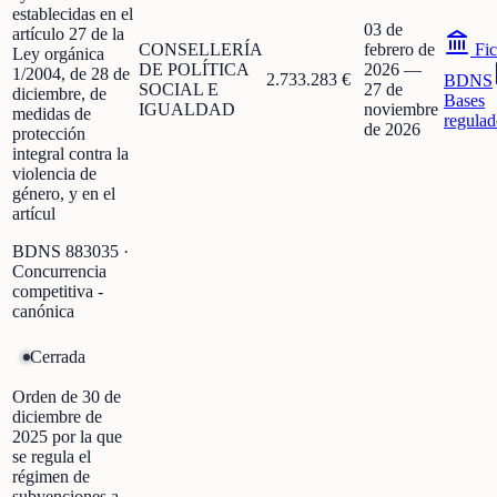
establecidas en el
03 de
artículo 27 de la
CONSELLERÍA
febrero de
Fic
Ley orgánica
DE POLÍTICA
2026
—
1/2004, de 28 de
2.733.283 €
BDNS
SOCIAL E
27 de
diciembre, de
Bases
IGUALDAD
noviembre
medidas de
regulad
de 2026
protección
integral contra la
violencia de
género, y en el
artícul
BDNS
883035
·
Concurrencia
competitiva -
canónica
Cerrada
Orden de 30 de
diciembre de
2025 por la que
se regula el
régimen de
subvenciones a