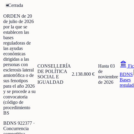
Cerrada
ORDEN de 20
de julio de 2026
por la que se
establecen las
bases
reguladoras de
las ayudas
económicas
dirigidas a las
personas con
CONSELLERÍA
Hasta 03
Fic
esclerosis lateral
DE POLÍTICA
de
2.138.800 €
BDNS
amiotrófica o de
SOCIAL E
noviembre
Bases
sus fenotipos
IGUALDAD
de 2026
regulad
para el año 2026
y se procede a su
convocatoria
(código de
procedimiento
BS
BDNS
922377
·
Concurrencia
competitiva -