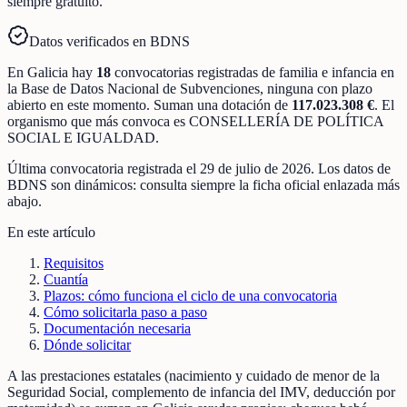
siempre gratuito.
Datos verificados en BDNS
En
Galicia
hay
18
convocatorias registradas
de
familia e infancia
en
la Base de Datos Nacional de Subvenciones
, ninguna con plazo
abierto en este momento
.
Suman una dotación de
117.023.308 €
.
El
organismo que más convoca es
CONSELLERÍA DE POLÍTICA
SOCIAL E IGUALDAD
.
Última convocatoria registrada el
29 de julio de 2026
. Los datos de
BDNS son dinámicos: consulta siempre la ficha oficial enlazada más
abajo.
En este artículo
Requisitos
Cuantía
Plazos: cómo funciona el ciclo de una convocatoria
Cómo solicitarla paso a paso
Documentación necesaria
Dónde solicitar
A las prestaciones estatales (nacimiento y cuidado de menor de la
Seguridad Social, complemento de infancia del IMV, deducción por