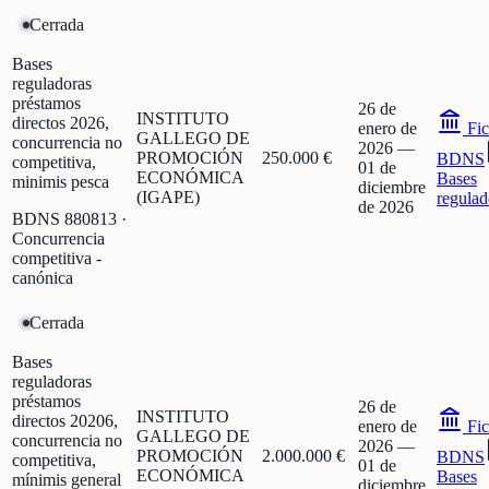
Cerrada
Bases
reguladoras
préstamos
26 de
INSTITUTO
directos 2026,
enero de
Fic
GALLEGO DE
concurrencia no
2026
—
PROMOCIÓN
250.000 €
BDNS
competitiva,
01 de
ECONÓMICA
Bases
minimis pesca
diciembre
(IGAPE)
regulad
de 2026
BDNS
880813
·
Concurrencia
competitiva -
canónica
Cerrada
Bases
reguladoras
préstamos
26 de
INSTITUTO
directos 20206,
enero de
Fic
GALLEGO DE
concurrencia no
2026
—
PROMOCIÓN
2.000.000 €
BDNS
competitiva,
01 de
ECONÓMICA
Bases
mínimis general
diciembre