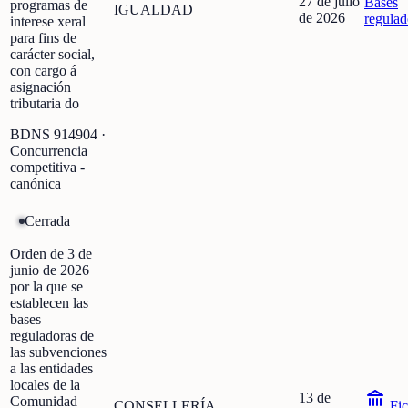
27 de julio
Bases
programas de
IGUALDAD
de 2026
regulad
interese xeral
para fins de
carácter social,
con cargo á
asignación
tributaria do
BDNS
914904
·
Concurrencia
competitiva -
canónica
Cerrada
Orden de 3 de
junio de 2026
por la que se
establecen las
bases
reguladoras de
las subvenciones
a las entidades
locales de la
13 de
Comunidad
CONSELLERÍA
Fic