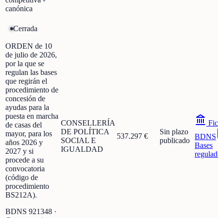
canónica
Cerrada
ORDEN de 10
de julio de 2026,
por la que se
regulan las bases
que regirán el
procedimiento de
concesión de
ayudas para la
puesta en marcha
CONSELLERÍA
Fic
de casas del
DE POLÍTICA
Sin plazo
mayor, para los
537.297 €
BDNS
SOCIAL E
publicado
años 2026 y
Bases
IGUALDAD
2027 y si
regulad
procede a su
convocatoria
(código de
procedimiento
BS212A).
BDNS
921348
·