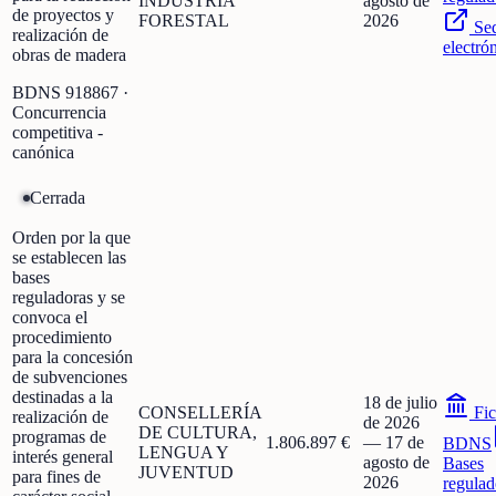
INDUSTRIA
agosto de
de proyectos y
FORESTAL
2026
Se
realización de
electró
obras de madera
BDNS
918867
·
Concurrencia
competitiva -
canónica
Cerrada
Orden por la que
se establecen las
bases
reguladoras y se
convoca el
procedimiento
para la concesión
de subvenciones
destinadas a la
18 de julio
CONSELLERÍA
Fic
realización de
de 2026
DE CULTURA,
programas de
1.806.897 €
—
17 de
BDNS
LENGUA Y
interés general
agosto de
Bases
JUVENTUD
para fines de
2026
regulad