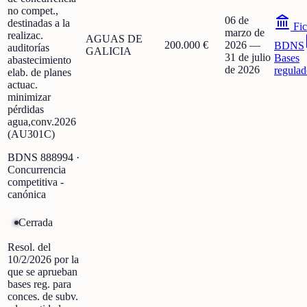
no compet.,
06 de
destinadas a la
Fic
marzo de
realizac.
AGUAS DE
200.000 €
2026
—
BDNS
auditorías
GALICIA
31 de julio
Bases
abastecimiento
de 2026
regulad
elab. de planes
actuac.
minimizar
pérdidas
agua,conv.2026
(AU301C)
BDNS
888994
·
Concurrencia
competitiva -
canónica
Cerrada
Resol. del
10/2/2026 por la
que se aprueban
bases reg. para
conces. de subv.