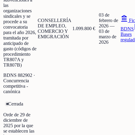
las
organizaciones
03 de
sindicales y se
CONSELLERÍA
febrero de
Fic
procede a su
DE EMPLEO,
2026
—
convocatoria
1.099.800 €
BDNS
COMERCIO Y
03 de
para el año 2026,
Bases
EMIGRACIÓN
marzo de
tramitada por
regulad
2026
anticipado de
gasto (códigos de
procedimiento
TR807A y
TR807B)
BDNS
882902
·
Concurrencia
competitiva -
canónica
Cerrada
Orde de 29 de
diciembre de
2025 por la que
se establecen las