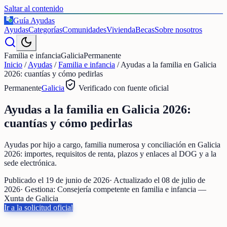
Saltar al contenido
Guía Ayudas
€
Ayudas
Categorías
Comunidades
Vivienda
Becas
Sobre nosotros
Familia e infancia
Galicia
Permanente
Inicio
/
Ayudas
/
Familia e infancia
/
Ayudas a la familia en Galicia
2026: cuantías y cómo pedirlas
Permanente
Galicia
Verificado con fuente oficial
Ayudas a la familia en Galicia 2026:
cuantías y cómo pedirlas
Ayudas por hijo a cargo, familia numerosa y conciliación en Galicia
2026: importes, requisitos de renta, plazos y enlaces al DOG y a la
sede electrónica.
Publicado el
19 de junio de 2026
· Actualizado el
08 de julio de
2026
· Gestiona:
Consejería competente en familia e infancia —
Xunta de Galicia
Ir a la solicitud oficial