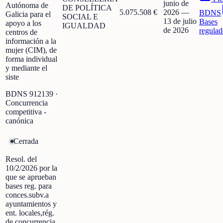
junio de
Autónoma de
DE POLÍTICA
5.075.508 €
2026
—
BDNS
Galicia para el
SOCIAL E
13 de julio
Bases
apoyo a los
IGUALDAD
de 2026
regulad
centros de
información a la
mujer (CIM), de
forma individual
y mediante el
siste
BDNS
912139
·
Concurrencia
competitiva -
canónica
Cerrada
Resol. del
10/2/2026 por la
que se aprueban
bases reg. para
conces.subv.a
ayuntamientos y
ent. locales,rég.
de concurrencia