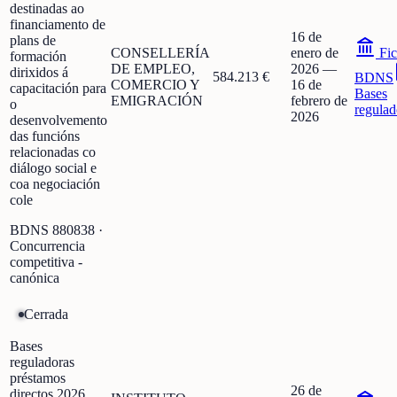
destinadas ao
financiamento de
16 de
plans de
CONSELLERÍA
enero de
Fic
formación
DE EMPLEO,
2026
—
dirixidos á
584.213 €
BDNS
COMERCIO Y
16 de
capacitación para
Bases
EMIGRACIÓN
febrero de
o
regulad
2026
desenvolvemento
das funcións
relacionadas co
diálogo social e
coa negociación
cole
BDNS
880838
·
Concurrencia
competitiva -
canónica
Cerrada
Bases
reguladoras
préstamos
26 de
directos 2026,