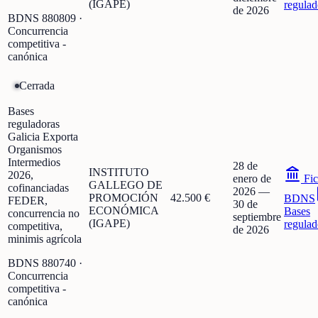
(IGAPE)
regulad
de 2026
BDNS
880809
·
Concurrencia
competitiva -
canónica
Cerrada
Bases
reguladoras
Galicia Exporta
Organismos
Intermedios
28 de
INSTITUTO
2026,
enero de
Fic
GALLEGO DE
cofinanciadas
2026
—
PROMOCIÓN
42.500 €
BDNS
FEDER,
30 de
ECONÓMICA
Bases
concurrencia no
septiembre
(IGAPE)
regulad
competitiva,
de 2026
minimis agrícola
BDNS
880740
·
Concurrencia
competitiva -
canónica