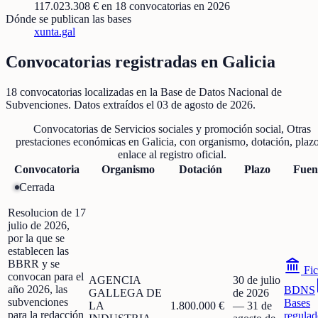
117.023.308 €
en
18
convocatorias
en 2026
Dónde se publican las bases
xunta.gal
Convocatorias registradas en
Galicia
18
convocatorias localizadas
en la Base de Datos Nacional de
Subvenciones
. Datos extraídos el
03 de agosto de 2026
.
Convocatorias de
Servicios sociales y promoción social, Otras
prestaciones económicas
en
Galicia
, con organismo, dotación, plaz
enlace al registro oficial.
Convocatoria
Organismo
Dotación
Plazo
Fuen
Cerrada
Resolucion de 17
julio de 2026,
por la que se
establecen las
BBRR y se
Fic
convocan para el
AGENCIA
30 de julio
año 2026, las
BDNS
GALLEGA DE
de 2026
subvenciones
Bases
LA
1.800.000 €
—
31 de
para la redacción
regulad