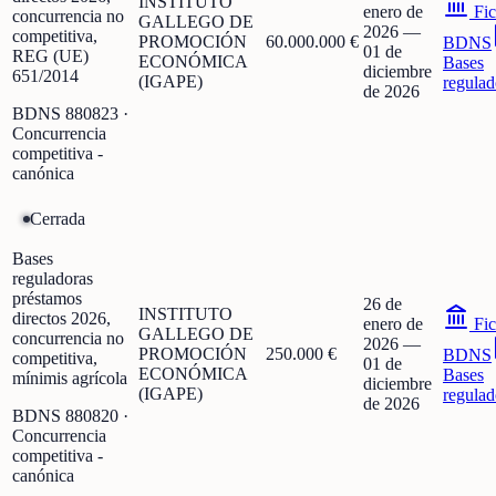
INSTITUTO
enero de
Fic
concurrencia no
GALLEGO DE
2026
—
competitiva,
PROMOCIÓN
60.000.000 €
BDNS
01 de
REG (UE)
ECONÓMICA
Bases
diciembre
651/2014
(IGAPE)
regulad
de 2026
BDNS
880823
·
Concurrencia
competitiva -
canónica
Cerrada
Bases
reguladoras
préstamos
26 de
INSTITUTO
directos 2026,
enero de
Fic
GALLEGO DE
concurrencia no
2026
—
PROMOCIÓN
250.000 €
BDNS
competitiva,
01 de
ECONÓMICA
Bases
mínimis agrícola
diciembre
(IGAPE)
regulad
de 2026
BDNS
880820
·
Concurrencia
competitiva -
canónica