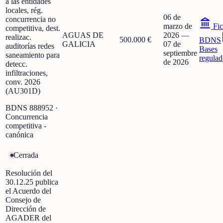
a las entidades
locales, rég.
06 de
concurrencia no
marzo de
Fic
competitiva, dest.
AGUAS DE
2026
—
realizac.
500.000 €
BDNS
GALICIA
07 de
auditorías redes
Bases
septiembre
saneamiento para
regulad
de 2026
detecc.
infiltraciones,
conv. 2026
(AU301D)
BDNS
888952
·
Concurrencia
competitiva -
canónica
Cerrada
Resolución del
30.12.25 publica
el Acuerdo del
Consejo de
Dirección de
AGADER del