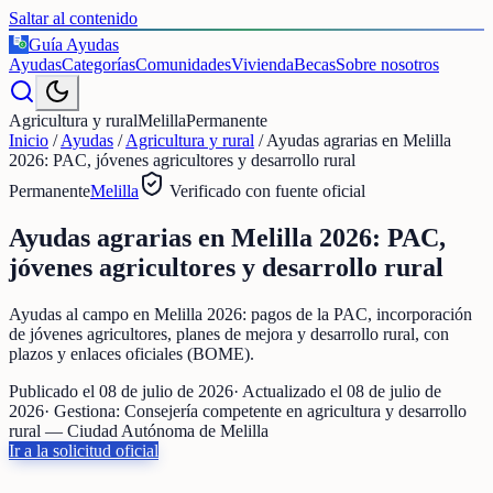
Saltar al contenido
Guía Ayudas
€
Ayudas
Categorías
Comunidades
Vivienda
Becas
Sobre nosotros
Agricultura y rural
Melilla
Permanente
Inicio
/
Ayudas
/
Agricultura y rural
/
Ayudas agrarias en Melilla
2026: PAC, jóvenes agricultores y desarrollo rural
Permanente
Melilla
Verificado con fuente oficial
Ayudas agrarias en Melilla 2026: PAC,
jóvenes agricultores y desarrollo rural
Ayudas al campo en Melilla 2026: pagos de la PAC, incorporación
de jóvenes agricultores, planes de mejora y desarrollo rural, con
plazos y enlaces oficiales (BOME).
Publicado el
08 de julio de 2026
· Actualizado el
08 de julio de
2026
· Gestiona:
Consejería competente en agricultura y desarrollo
rural — Ciudad Autónoma de Melilla
Ir a la solicitud oficial