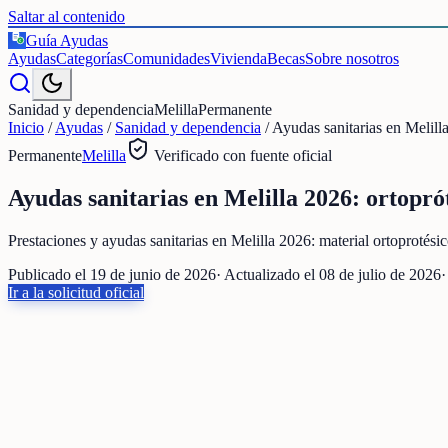
Saltar al contenido
Guía Ayudas
€
Ayudas
Categorías
Comunidades
Vivienda
Becas
Sobre nosotros
Sanidad y dependencia
Melilla
Permanente
Inicio
/
Ayudas
/
Sanidad y dependencia
/
Ayudas sanitarias en Melill
Permanente
Melilla
Verificado con fuente oficial
Ayudas sanitarias en Melilla 2026: ortopró
Prestaciones y ayudas sanitarias en Melilla 2026: material ortoprotési
Publicado el
19 de junio de 2026
· Actualizado el
08 de julio de 2026
·
Ir a la solicitud oficial