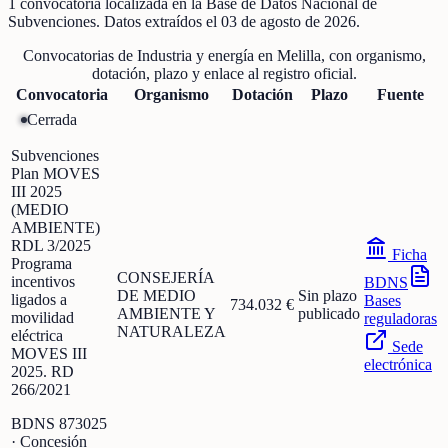
1
convocatoria localizada
en la Base de Datos Nacional de
Subvenciones
. Datos extraídos el
03 de agosto de 2026
.
Convocatorias de
Industria y energía
en
Melilla
, con organismo,
dotación, plazo y enlace al registro oficial.
Convocatoria
Organismo
Dotación
Plazo
Fuente
Cerrada
Subvenciones
Plan MOVES
III 2025
(MEDIO
AMBIENTE)
RDL 3/2025
Ficha
Programa
CONSEJERÍA
incentivos
BDNS
DE MEDIO
Sin plazo
ligados a
Bases
734.032 €
AMBIENTE Y
publicado
movilidad
reguladoras
NATURALEZA
eléctrica
Sede
MOVES III
electrónica
2025. RD
266/2021
BDNS
873025
· Concesión