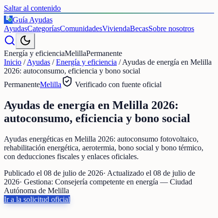
Saltar al contenido
Guía Ayudas
€
Ayudas
Categorías
Comunidades
Vivienda
Becas
Sobre nosotros
Energía y eficiencia
Melilla
Permanente
Inicio
/
Ayudas
/
Energía y eficiencia
/
Ayudas de energía en Melilla
2026: autoconsumo, eficiencia y bono social
Permanente
Melilla
Verificado con fuente oficial
Ayudas de energía en Melilla 2026:
autoconsumo, eficiencia y bono social
Ayudas energéticas en Melilla 2026: autoconsumo fotovoltaico,
rehabilitación energética, aerotermia, bono social y bono térmico,
con deducciones fiscales y enlaces oficiales.
Publicado el
08 de julio de 2026
· Actualizado el
08 de julio de
2026
· Gestiona:
Consejería competente en energía — Ciudad
Autónoma de Melilla
Ir a la solicitud oficial