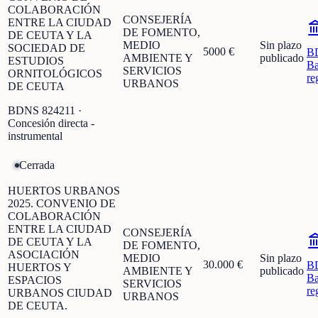
COLABORACIÓN
CONSEJERÍA
ENTRE LA CIUDAD
DE FOMENTO,
DE CEUTA Y LA
MEDIO
Sin plazo
SOCIEDAD DE
5000 €
B
AMBIENTE Y
publicado
ESTUDIOS
Ba
SERVICIOS
ORNITOLÓGICOS
re
URBANOS
DE CEUTA
BDNS
824211
·
Concesión directa -
instrumental
Cerrada
HUERTOS URBANOS
2025. CONVENIO DE
COLABORACIÓN
ENTRE LA CIUDAD
CONSEJERÍA
DE CEUTA Y LA
DE FOMENTO,
ASOCIACIÓN
MEDIO
Sin plazo
30.000 €
B
HUERTOS Y
AMBIENTE Y
publicado
Ba
ESPACIOS
SERVICIOS
re
URBANOS CIUDAD
URBANOS
DE CEUTA.