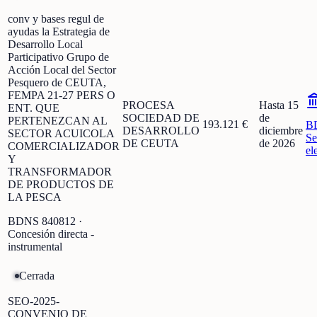
conv y bases regul de
ayudas la Estrategia de
Desarrollo Local
Participativo Grupo de
Acción Local del Sector
Pesquero de CEUTA,
FEMPA 21-27 PERS O
PROCESA
Hasta 15
ENT. QUE
SOCIEDAD DE
de
PERTENEZCAN AL
193.121 €
B
DESARROLLO
diciembre
SECTOR ACUICOLA
Se
DE CEUTA
de 2026
COMERCIALIZADOR
el
Y
TRANSFORMADOR
DE PRODUCTOS DE
LA PESCA
BDNS
840812
·
Concesión directa -
instrumental
Cerrada
SEO-2025-
CONVENIO DE