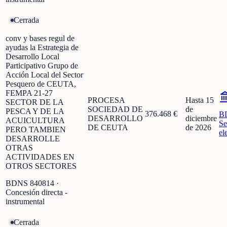
Cerrada
conv y bases regul de
ayudas la Estrategia de
Desarrollo Local
Participativo Grupo de
Acción Local del Sector
Pesquero de CEUTA,
FEMPA 21-27
PROCESA
Hasta 15
SECTOR DE LA
SOCIEDAD DE
de
PESCA Y DE LA
376.468 €
B
DESARROLLO
diciembre
ACUICULTURA
Se
DE CEUTA
de 2026
PERO TAMBIEN
el
DESARROLLE
OTRAS
ACTIVIDADES EN
OTROS SECTORES
BDNS
840814
·
Concesión directa -
instrumental
Cerrada