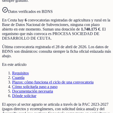
siempre gratuito.
Datos verificados en BDNS
En
Ceuta
hay
6
convocatorias registradas
de
agricultura y rural
en la
Base de Datos Nacional de Subvenciones
, ninguna con plazo
abierto en este momento
.
Suman una dotación de
1.740.175 €
.
El
organismo que más convoca es
PROCESA SOCIEDAD DE
DESARROLLO DE CEUTA
.
Última convocatoria registrada el
28 de abril de 2026
. Los datos de
BDNS son dinámicos: consulta siempre la ficha oficial enlazada más
abajo.
En este artículo
Requisitos
Cuantía
Plazos: cómo funciona el ciclo de una convocatoria
Cómo solicitarla paso a paso
Documentación necesaria
Dónde solicitar
El apoyo al sector agrario se articula a través de la PAC 2023-2027
(pagos directos y ecorregímenes, con solicitud única anual) y del