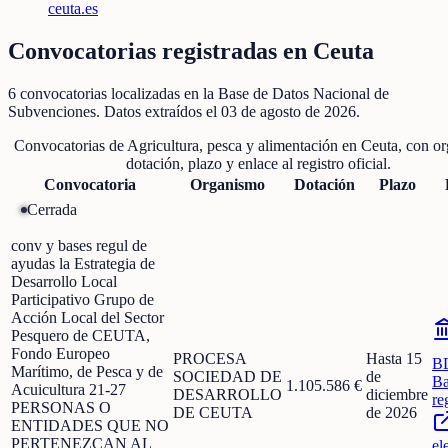
ceuta.es
Convocatorias registradas en
Ceuta
6
convocatorias localizadas
en la Base de Datos Nacional de
Subvenciones
. Datos extraídos el
03 de agosto de 2026
.
Convocatorias de
Agricultura, pesca y alimentación
en
Ceuta
, con o
dotación, plazo y enlace al registro oficial.
Convocatoria
Organismo
Dotación
Plazo
Cerrada
conv y bases regul de
ayudas la Estrategia de
Desarrollo Local
Participativo Grupo de
Acción Local del Sector
Pesquero de CEUTA,
Fondo Europeo
PROCESA
Hasta 15
B
Marítimo, de Pesca y de
SOCIEDAD DE
de
Ba
1.105.586 €
Acuicultura 21-27
DESARROLLO
diciembre
re
PERSONAS O
DE CEUTA
de 2026
ENTIDADES QUE NO
PERTENEZCAN AL
el