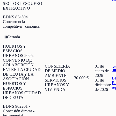
SECTOR PESQUERO
EXTRACTIVO
BDNS
834594
·
Concurrencia
competitiva - canónica
Cerrada
HUERTOS Y
ESPACIOS
URBANOS 2026.
CONVENIO DE
COLABORCIÓN
CONSEJERÍA
01 de
ENTRE LA CIUDAD
DE MEDIO
enero de
DE CEUTA Y LA
AMBIENTE,
2026
—
30.000 €
B
ASOCIACIÓN
SERVICIOS
31 de
Ba
HUERTOS Y
URBANOS Y
diciembre
re
ESPACIOS
VIVIENDA
de 2026
URBANOS CIUDAD
DE CEUTA
BDNS
902201
·
Concesión directa -
instrumental