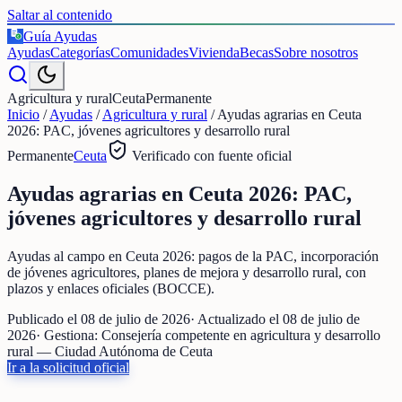
Saltar al contenido
Guía Ayudas
€
Ayudas
Categorías
Comunidades
Vivienda
Becas
Sobre nosotros
Agricultura y rural
Ceuta
Permanente
Inicio
/
Ayudas
/
Agricultura y rural
/
Ayudas agrarias en Ceuta
2026: PAC, jóvenes agricultores y desarrollo rural
Permanente
Ceuta
Verificado con fuente oficial
Ayudas agrarias en Ceuta 2026: PAC,
jóvenes agricultores y desarrollo rural
Ayudas al campo en Ceuta 2026: pagos de la PAC, incorporación
de jóvenes agricultores, planes de mejora y desarrollo rural, con
plazos y enlaces oficiales (BOCCE).
Publicado el
08 de julio de 2026
· Actualizado el
08 de julio de
2026
· Gestiona:
Consejería competente en agricultura y desarrollo
rural — Ciudad Autónoma de Ceuta
Ir a la solicitud oficial