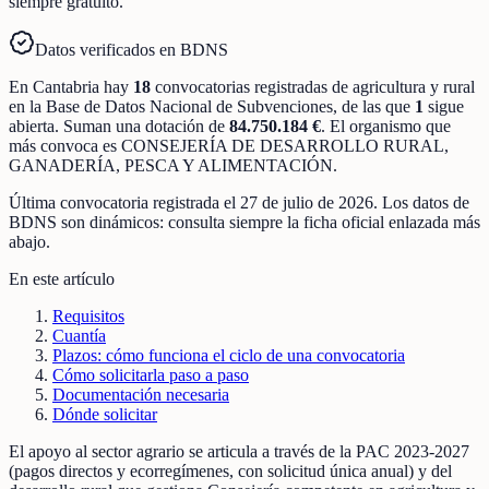
siempre gratuito.
Datos verificados en BDNS
En
Cantabria
hay
18
convocatorias registradas
de
agricultura y rural
en la Base de Datos Nacional de Subvenciones
, de las que
1
sigue
abierta
.
Suman una dotación de
84.750.184 €
.
El organismo que
más convoca es
CONSEJERÍA DE DESARROLLO RURAL,
GANADERÍA, PESCA Y ALIMENTACIÓN
.
Última convocatoria registrada el
27 de julio de 2026
. Los datos de
BDNS son dinámicos: consulta siempre la ficha oficial enlazada más
abajo.
En este artículo
Requisitos
Cuantía
Plazos: cómo funciona el ciclo de una convocatoria
Cómo solicitarla paso a paso
Documentación necesaria
Dónde solicitar
El apoyo al sector agrario se articula a través de la PAC 2023-2027
(pagos directos y ecorregímenes, con solicitud única anual) y del