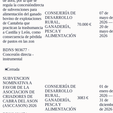
de abril, por la que se
regula la concesióndirecta
de subvenciones para
CONSEJERÍA DE
07 de
alimentación del ganado
DESARROLLO
mayo de
bovino de explotaciones
RURAL,
2026
—
de Cantabria que
70.000 €
GANADERÍA,
20 de
practican la trashumancia
PESCA Y
mayo de
a Castilla y León, como
ALIMENTACIÓN
2026
consecuencia de pérdida
de pastos en las zon
BDNS
903677
·
Concesión directa -
instrumental
Cerrada
SUBVENCION
NOMINATIVA A
CONSEJERÍA DE
01 de
FAVOR DE LA
DESARROLLO
enero de
ASOCIACION DE
RURAL,
2026
—
CRIADORES DE
3083 €
GANADERÍA,
31 de
CABRA DEL ASON
PESCA Y
diciemb
(ASCCASON) 2026
ALIMENTACIÓN
de 2026