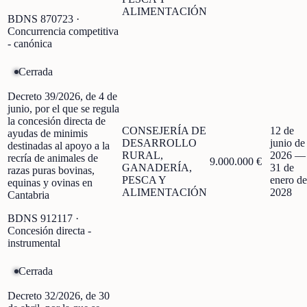
ALIMENTACIÓN
BDNS
870723
·
Concurrencia competitiva
- canónica
Cerrada
Decreto 39/2026, de 4 de
junio, por el que se regula
la concesión directa de
CONSEJERÍA DE
12 de
ayudas de minimis
DESARROLLO
junio de
destinadas al apoyo a la
RURAL,
2026
—
recría de animales de
9.000.000 €
GANADERÍA,
31 de
razas puras bovinas,
PESCA Y
enero de
equinas y ovinas en
ALIMENTACIÓN
2028
Cantabria
BDNS
912117
·
Concesión directa -
instrumental
Cerrada
Decreto 32/2026, de 30