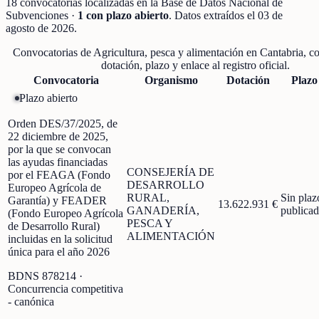
18
convocatorias localizadas
en la Base de Datos Nacional de
Subvenciones
·
1
con plazo abierto
. Datos extraídos el
03 de
agosto de 2026
.
Convocatorias de
Agricultura, pesca y alimentación
en
Cantabria
, c
dotación, plazo y enlace al registro oficial.
Convocatoria
Organismo
Dotación
Plazo
Plazo abierto
Orden DES/37/2025, de
22 diciembre de 2025,
por la que se convocan
las ayudas financiadas
CONSEJERÍA DE
por el FEAGA (Fondo
DESARROLLO
Europeo Agrícola de
RURAL,
Sin plaz
Garantía) y FEADER
13.622.931 €
GANADERÍA,
publica
(Fondo Europeo Agrícola
PESCA Y
de Desarrollo Rural)
ALIMENTACIÓN
incluidas en la solicitud
única para el año 2026
BDNS
878214
·
Concurrencia competitiva
- canónica