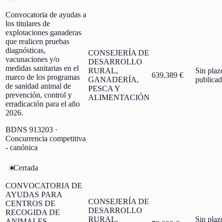
Convocatoria de ayudas a
los titulares de
explotaciones ganaderas
que realicen pruebas
diagnósticas,
CONSEJERÍA DE
vacunaciones y/o
DESARROLLO
medidas sanitarias en el
RURAL,
Sin plaz
639.389 €
marco de los programas
GANADERÍA,
publica
de sanidad animal de
PESCA Y
prevención, control y
ALIMENTACIÓN
erradicación para el año
2026.
BDNS
913203
·
Concurrencia competitiva
- canónica
Cerrada
CONVOCATORIA DE
AYUDAS PARA
CONSEJERÍA DE
CENTROS DE
DESARROLLO
RECOGIDA DE
RURAL,
Sin plaz
ANIMALES