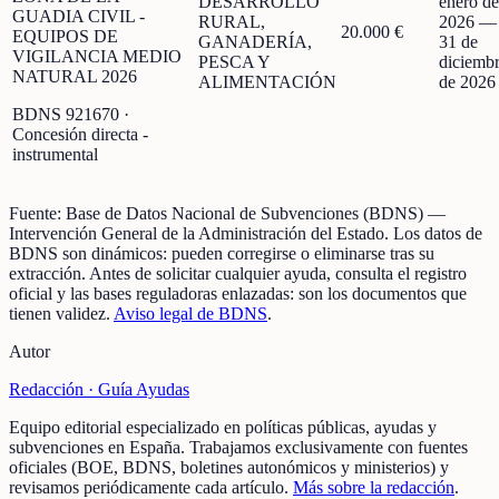
DESARROLLO
enero de
GUADIA CIVIL -
RURAL,
2026
—
20.000 €
EQUIPOS DE
GANADERÍA,
31 de
VIGILANCIA MEDIO
PESCA Y
diciemb
NATURAL 2026
ALIMENTACIÓN
de 2026
BDNS
921670
·
Concesión directa -
instrumental
Fuente:
Base de Datos Nacional de Subvenciones (BDNS)
—
Intervención General de la Administración del Estado
.
Los datos de
BDNS son dinámicos: pueden corregirse o eliminarse tras su
extracción.
Antes de solicitar cualquier ayuda, consulta el registro
oficial y las bases reguladoras enlazadas: son los documentos que
tienen validez.
Aviso legal de BDNS
.
Autor
Redacción ·
Guía Ayudas
Equipo editorial especializado en políticas públicas, ayudas y
subvenciones en España. Trabajamos exclusivamente con fuentes
oficiales (BOE, BDNS, boletines autonómicos y ministerios) y
revisamos periódicamente cada artículo.
Más sobre la redacción
.