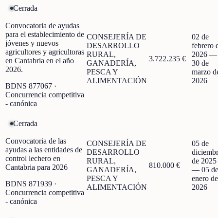
Cerrada
Convocatoria de ayudas
para el establecimiento de
CONSEJERÍA DE
02 de
jóvenes y nuevos
DESARROLLO
febrero 
agricultores y agricultoras
RURAL,
2026
—
3.722.235 €
en Cantabria en el año
GANADERÍA,
30 de
2026.
PESCA Y
marzo d
ALIMENTACIÓN
2026
BDNS
877067
·
Concurrencia competitiva
- canónica
Cerrada
Convocatoria de las
CONSEJERÍA DE
05 de
ayudas a las entidades de
DESARROLLO
diciemb
control lechero en
RURAL,
de 2025
810.000 €
Cantabria para 2026
GANADERÍA,
—
05 d
PESCA Y
enero de
BDNS
871939
·
ALIMENTACIÓN
2026
Concurrencia competitiva
- canónica