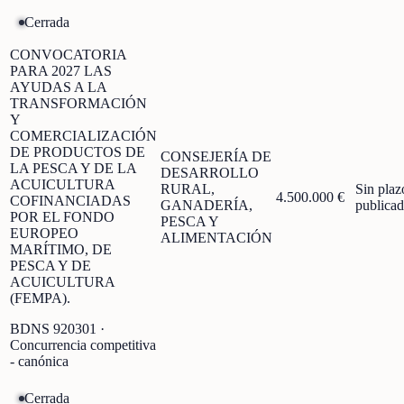
Cerrada
CONVOCATORIA
PARA 2027 LAS
AYUDAS A LA
TRANSFORMACIÓN
Y
COMERCIALIZACIÓN
DE PRODUCTOS DE
CONSEJERÍA DE
LA PESCA Y DE LA
DESARROLLO
ACUICULTURA
RURAL,
Sin plaz
4.500.000 €
COFINANCIADAS
GANADERÍA,
publica
POR EL FONDO
PESCA Y
EUROPEO
ALIMENTACIÓN
MARÍTIMO, DE
PESCA Y DE
ACUICULTURA
(FEMPA).
BDNS
920301
·
Concurrencia competitiva
- canónica
Cerrada