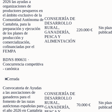
2026 las ayudas a
organizaciones de
productores pesqueros en
el ámbito exclusivo de la
CONSEJERÍA DE
Comunidad Autónoma de
DESARROLLO
Cantabria, para la
RURAL,
Sin plaz
preparación y ejecución
220.000 €
GANADERÍA,
publica
de los planes de
PESCA Y
producción y
ALIMENTACIÓN
comercialización,
cofinanciadas por el
FEMPA
BDNS
890631
·
Concurrencia competitiva
- canónica
Cerrada
Convocatoria de Ayudas
a las asociaciones de
CONSEJERÍA DE
ganaderos para el
DESARROLLO
fomento de las razas
RURAL,
Sin plaz
70.000 €
autóctonas españolas para
GANADERÍA,
publica
el año 2026 en Cantabria
PESCA Y