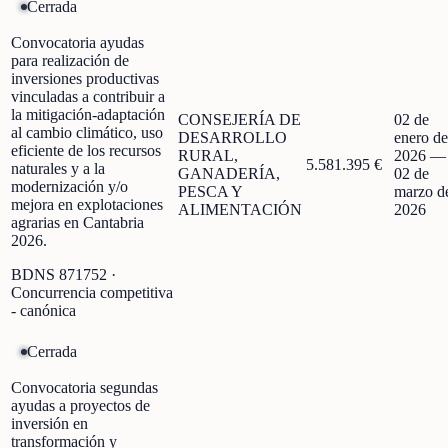
Cerrada
Convocatoria ayudas
para realización de
inversiones productivas
vinculadas a contribuir a
la mitigación-adaptación
CONSEJERÍA DE
02 de
al cambio climático, uso
DESARROLLO
enero de
eficiente de los recursos
RURAL,
2026
—
5.581.395 €
naturales y a la
GANADERÍA,
02 de
modernización y/o
PESCA Y
marzo d
mejora en explotaciones
ALIMENTACIÓN
2026
agrarias en Cantabria
2026.
BDNS
871752
·
Concurrencia competitiva
- canónica
Cerrada
Convocatoria segundas
ayudas a proyectos de
inversión en
transformación y