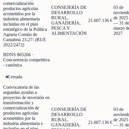
comercialización
CONSEJERÍA DE
03 de
productos agrícolas
DESARROLLO
noviemb
acometidos por la
RURAL,
de 2025
industria alimentaria
21.607.136 €
GANADERÍA,
—
31 d
incluidas en el plan
PESCA Y
marzo d
estratégico de la Política
ALIMENTACIÓN
2027
Agraria Común de
Cantabria 23-27- (RUE
2022/2472)
BDNS
865266
·
Concurrencia competitiva
- canónica
Cerrada
Convocatoria de las
segundas ayudas a
proyectos de inversión en
transformación y
comercialización de
CONSEJERÍA DE
03 de
productos agrícolas
DESARROLLO
noviemb
acometidos por la
RURAL,
de 2025
21.607.136 €
industria alimentaria e
GANADERÍA,
—
31 d
incluidas en el plan