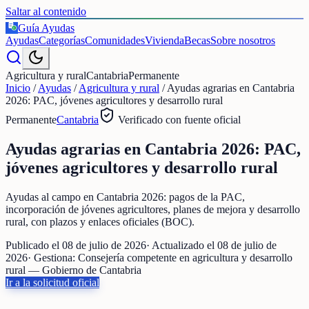
Saltar al contenido
Guía Ayudas
€
Ayudas
Categorías
Comunidades
Vivienda
Becas
Sobre nosotros
Agricultura y rural
Cantabria
Permanente
Inicio
/
Ayudas
/
Agricultura y rural
/
Ayudas agrarias en Cantabria
2026: PAC, jóvenes agricultores y desarrollo rural
Permanente
Cantabria
Verificado con fuente oficial
Ayudas agrarias en Cantabria 2026: PAC,
jóvenes agricultores y desarrollo rural
Ayudas al campo en Cantabria 2026: pagos de la PAC,
incorporación de jóvenes agricultores, planes de mejora y desarrollo
rural, con plazos y enlaces oficiales (BOC).
Publicado el
08 de julio de 2026
· Actualizado el
08 de julio de
2026
· Gestiona:
Consejería competente en agricultura y desarrollo
rural — Gobierno de Cantabria
Ir a la solicitud oficial