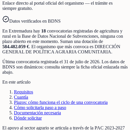
Enlace directo al portal oficial del organismo — el trámite es
siempre gratuito.
Datos verificados en BDNS
En
Extremadura
hay
18
convocatorias registradas
de
agricultura y
rural
en la Base de Datos Nacional de Subvenciones
, ninguna con
plazo abierto en este momento
.
Suman una dotación de
584.482.059 €
.
El organismo que más convoca es
DIRECCIÓN
GENERAL DE POLÍTICA AGRARIA COMUNITARIA
.
Última convocatoria registrada el
31 de julio de 2026
. Los datos de
BDNS son dinámicos: consulta siempre la ficha oficial enlazada más
abajo.
En este artículo
Requisitos
Cuantía
Plazos: cómo funciona el ciclo de una convocatoria
Cómo solicitarla paso a paso
Documentación necesaria
Dónde solicitar
El apoyo al sector agrario se articula a través de la PAC 2023-2027