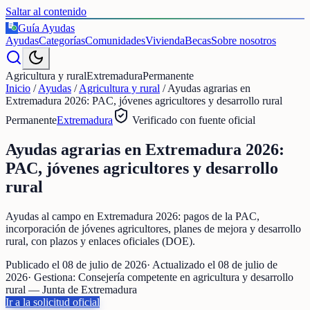
Saltar al contenido
Guía Ayudas
€
Ayudas
Categorías
Comunidades
Vivienda
Becas
Sobre nosotros
Agricultura y rural
Extremadura
Permanente
Inicio
/
Ayudas
/
Agricultura y rural
/
Ayudas agrarias en
Extremadura 2026: PAC, jóvenes agricultores y desarrollo rural
Permanente
Extremadura
Verificado con fuente oficial
Ayudas agrarias en Extremadura 2026:
PAC, jóvenes agricultores y desarrollo
rural
Ayudas al campo en Extremadura 2026: pagos de la PAC,
incorporación de jóvenes agricultores, planes de mejora y desarrollo
rural, con plazos y enlaces oficiales (DOE).
Publicado el
08 de julio de 2026
· Actualizado el
08 de julio de
2026
· Gestiona:
Consejería competente en agricultura y desarrollo
rural — Junta de Extremadura
Ir a la solicitud oficial