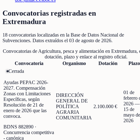
Convocatorias registradas en
Extremadura
18
convocatorias localizadas
en la Base de Datos Nacional de
Subvenciones
. Datos extraídos el
03 de agosto de 2026
.
Convocatorias de
Agricultura, pesca y alimentación
en
Extremadura
,
dotación, plazo y enlace al registro oficial.
Convocatoria
Organismo
Dotación
Plazo
Cerrada
Ayudas PEPAC 2026-
2027. Compensación
01 de
Zonas con Limitaciones
DIRECCIÓN
febrero 
Específicas, según
GENERAL DE
2026
—
Resolución de 21 de
POLÍTICA
2.100.000 €
15 de
enero de 2026 que las
AGRARIA
mayo d
convoca.
COMUNITARIA
2026
BDNS
882890
·
Concurrencia competitiva
- canónica