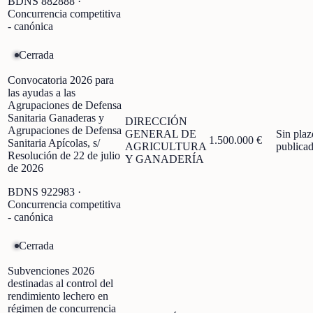
BDNS
882888
·
Concurrencia competitiva
- canónica
Cerrada
Convocatoria 2026 para
las ayudas a las
Agrupaciones de Defensa
Sanitaria Ganaderas y
DIRECCIÓN
Agrupaciones de Defensa
GENERAL DE
Sin plaz
1.500.000 €
Sanitaria Apícolas, s/
AGRICULTURA
publica
Resolución de 22 de julio
Y GANADERÍA
de 2026
BDNS
922983
·
Concurrencia competitiva
- canónica
Cerrada
Subvenciones 2026
destinadas al control del
rendimiento lechero en
régimen de concurrencia