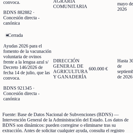
AGRARIA
convoca.
mayo d
COMUNITARIA
2026
BDNS
882882
·
Concesión directa -
canónica
Cerrada
Ayudas 2026 para el
fomento de la vacunación
voluntaria de ovinos
DIRECCIÓN
Hasta 3
frente a la lengua azul s/
GENERAL DE
de
Decreto 146/2026 de
600.000 €
AGRICULTURA
septiem
fecha 14 de julio, que las
Y GANADERÍA
de 2026
convoca.
BDNS
921345
·
Concesión directa -
canónica
Fuente:
Base de Datos Nacional de Subvenciones (BDNS)
—
Intervención General de la Administración del Estado
.
Los datos de
BDNS son dinámicos: pueden corregirse o eliminarse tras su
extracción.
Antes de solicitar cualquier ayuda, consulta el registro