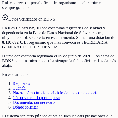
Enlace directo al portal oficial del organismo — el trámite es
siempre gratuito.
Datos verificados en BDNS
En
Illes Balears
hay
10
convocatorias registradas
de
sanidad y
dependencia
en la Base de Datos Nacional de Subvenciones
,
ninguna con plazo abierto en este momento
.
Suman una dotación de
8.110.672 €
.
El organismo que más convoca es
SECRETARÍA
GENERAL DE PRESIDENCIA
.
Última convocatoria registrada el
05 de junio de 2026
. Los datos de
BDNS son dinámicos: consulta siempre la ficha oficial enlazada más
abajo.
En este artículo
Requisitos
Cuantía
Plazos: cómo funciona el ciclo de una convocatoria
Cómo solicitarla paso a paso
Documentación necesaria
Dónde solicitar
El sistema sanitario público cubre en Illes Balears prestaciones que