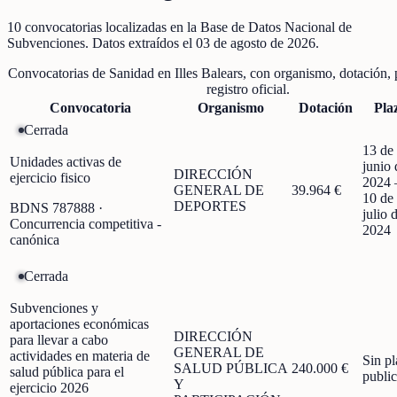
10
convocatorias localizadas
en la Base de Datos Nacional de
Subvenciones
. Datos extraídos el
03 de agosto de 2026
.
Convocatorias de
Sanidad
en
Illes Balears
, con organismo, dotación, 
registro oficial.
Convocatoria
Organismo
Dotación
Pla
Cerrada
13 de
Unidades activas de
junio 
DIRECCIÓN
ejercicio fisico
2024
GENERAL DE
39.964 €
10 de
DEPORTES
BDNS
787888
·
julio 
Concurrencia competitiva -
2024
canónica
Cerrada
Subvenciones y
aportaciones económicas
DIRECCIÓN
para llevar a cabo
GENERAL DE
actividades en materia de
Sin p
SALUD PÚBLICA
240.000 €
salud pública para el
publi
Y
ejercicio 2026