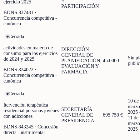
Y
ejercicio 2025
PARTICIPACIÓN
BDNS
837431
·
Concurrencia competitiva -
canónica
Cerrada
actividades en materia de
DIRECCIÓN
consumo para los ejercicios
GENERAL DE
Sin p
de 2024 y 2025
PLANIFICACIÓN,
45.000 €
publi
EVALUACIÓN Y
BDNS
824022
·
FARMACIA
Concurrencia competitiva -
canónica
Cerrada
10 de
Itervención terapéutica
marzo
SECRETARÍA
residencial personas jovénes
2025
GENERAL DE
695.750 €
con adicciones
11 de
PRESIDENCIA
marzo
BDNS
843245
· Concesión
2025
directa - instrumental