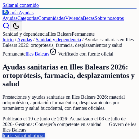
Saltar al contenido
Guía Ayudas
€
Ayudas
Categorías
Comunidades
Vivienda
Becas
Sobre nosotros
Sanidad y dependencia
Illes Balears
Permanente
Inicio
/
Ayudas
/
Sanidad y dependencia
/
Ayudas sanitarias en Illes
Balears 2026: ortoprótesis, farmacia, desplazamientos y salud
Permanente
Illes Balears
Verificado con fuente oficial
Ayudas sanitarias en Illes Balears 2026:
ortoprótesis, farmacia, desplazamientos y
salud
Prestaciones y ayudas sanitarias en Illes Balears 2026: material
ortoprotésico, aportación farmacéutica, desplazamientos por
tratamiento y salud bucodental, con fuentes oficiales.
Publicado el
19 de junio de 2026
· Actualizado el
08 de julio de
2026
· Gestiona:
Consejería competente en sanidad — Govern de les
Illes Balears
Ir a la solicitud oficial