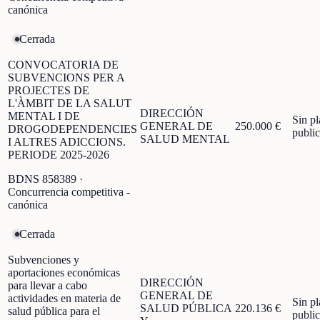
canónica
Cerrada
CONVOCATORIA DE
SUBVENCIONS PER A
PROJECTES DE
L'ÀMBIT DE LA SALUT
DIRECCIÓN
MENTAL I DE
Sin p
GENERAL DE
250.000 €
DROGODEPENDENCIES
publi
SALUD MENTAL
I ALTRES ADICCIONS.
PERIODE 2025-2026
BDNS
858389
·
Concurrencia competitiva -
canónica
Cerrada
Subvenciones y
aportaciones económicas
DIRECCIÓN
para llevar a cabo
GENERAL DE
actividades en materia de
Sin p
SALUD PÚBLICA
220.136 €
salud pública para el
publi