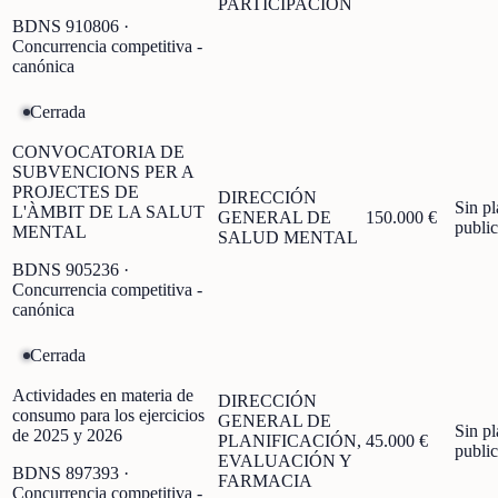
PARTICIPACIÓN
BDNS
910806
·
Concurrencia competitiva -
canónica
Cerrada
CONVOCATORIA DE
SUBVENCIONS PER A
PROJECTES DE
DIRECCIÓN
Sin p
L'ÀMBIT DE LA SALUT
GENERAL DE
150.000 €
publi
MENTAL
SALUD MENTAL
BDNS
905236
·
Concurrencia competitiva -
canónica
Cerrada
Actividades en materia de
DIRECCIÓN
consumo para los ejercicios
GENERAL DE
Sin p
de 2025 y 2026
PLANIFICACIÓN,
45.000 €
publi
EVALUACIÓN Y
BDNS
897393
·
FARMACIA
Concurrencia competitiva -