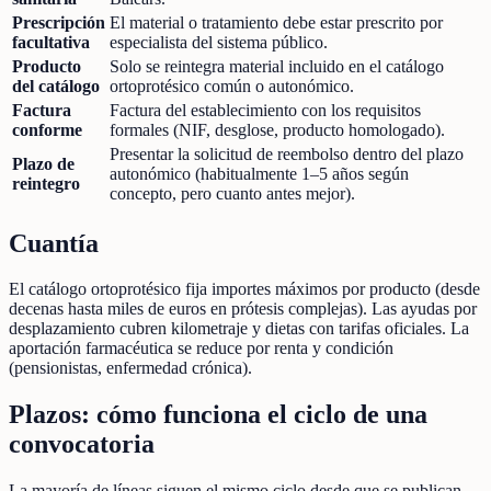
Prescripción
El material o tratamiento debe estar prescrito por
facultativa
especialista del sistema público.
Producto
Solo se reintegra material incluido en el catálogo
del catálogo
ortoprotésico común o autonómico.
Factura
Factura del establecimiento con los requisitos
conforme
formales (NIF, desglose, producto homologado).
Presentar la solicitud de reembolso dentro del plazo
Plazo de
autonómico (habitualmente 1–5 años según
reintegro
concepto, pero cuanto antes mejor).
Cuantía
El catálogo ortoprotésico fija importes máximos por producto (desde
decenas hasta miles de euros en prótesis complejas). Las ayudas por
desplazamiento cubren kilometraje y dietas con tarifas oficiales. La
aportación farmacéutica se reduce por renta y condición
(pensionistas, enfermedad crónica).
Plazos: cómo funciona el ciclo de una
convocatoria
La mayoría de líneas siguen el mismo ciclo desde que se publican.