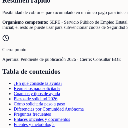
Resumen rápido
Posibilidad de cobrar el paro acumulado en un único pago para inicia
Organismo competente:
SEPE - Servicio Público de Empleo Estata
inicial; el resto se puede usar para subvencionar cuotas de Seguridad S
Cierra pronto
Apertura:
Pendiente de publicación 2026
·
Cierre:
Consultar BOE
Tabla de contenidos
¿En qué consiste la ayuda?
Requisitos para solicitarla
Cuantías y tipos de ayuda
Plazos de solicitud 2026
Cómo solicitarla paso a paso
Diferencias por Comunidad Autónoma
Preguntas frecuentes
Enlaces oficiales y documentos
Fuentes y metodología