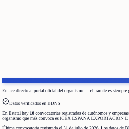
Enlace directo al portal oficial del organismo — el trámite es siempre 
Datos verificados en BDNS
En
Estatal
hay
18
convocatorias registradas
de
autónomos y empresas
organismo que más convoca es
ICEX ESPAÑA EXPORTACIÓN E I
Última convocatoria registrada el
31 de julio de 2026
. Los datos de B