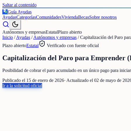
Saltar al contenido
Guía Ayudas
€
Ayudas
Categorías
Comunidades
Vivienda
Becas
Sobre nosotros
Autónomos y empresas
Estatal
Plazo abierto
Inicio
/
Ayudas
/
Autónomos y empresas
/
Capitalización del Paro p
Plazo abierto
Estatal
Verificado con fuente oficial
Capitalización del Paro para Emprender (
Posibilidad de cobrar el paro acumulado en un único pago para inicia
Publicado el
15 de enero de 2026
· Actualizado el
02 de mayo de 202
Ir a la solicitud oficial