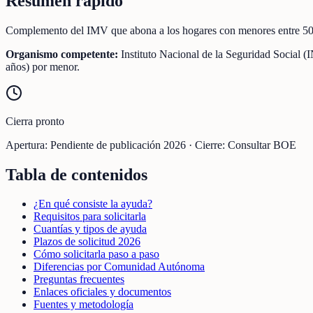
Resumen rápido
Complemento del IMV que abona a los hogares con menores entre 50 €
Organismo competente:
Instituto Nacional de la Seguridad Social 
años) por menor.
Cierra pronto
Apertura:
Pendiente de publicación 2026
·
Cierre:
Consultar BOE
Tabla de contenidos
¿En qué consiste la ayuda?
Requisitos para solicitarla
Cuantías y tipos de ayuda
Plazos de solicitud 2026
Cómo solicitarla paso a paso
Diferencias por Comunidad Autónoma
Preguntas frecuentes
Enlaces oficiales y documentos
Fuentes y metodología