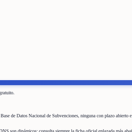
gratuito.
 Base de Datos Nacional de Subvenciones
, ninguna con plazo abierto 
DNS son dinámicos: consulta siempre la ficha oficial enlazada más abaj