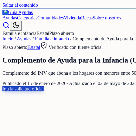
Saltar al contenido
Guía Ayudas
€
Ayudas
Categorías
Comunidades
Vivienda
Becas
Sobre nosotros
Familia e infancia
Estatal
Plazo abierto
Inicio
/
Ayudas
/
Familia e infancia
/
Complemento de Ayuda para la I
Plazo abierto
Estatal
Verificado con fuente oficial
Complemento de Ayuda para la Infancia (C
Complemento del IMV que abona a los hogares con menores entre 50 €
Publicado el
15 de enero de 2026
· Actualizado el
02 de mayo de 202
Ir a la solicitud oficial