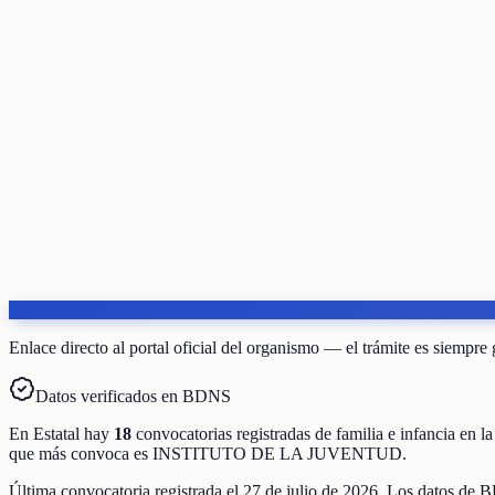
Enlace directo al portal oficial del organismo — el trámite es siempre 
Datos verificados en BDNS
En
Estatal
hay
18
convocatorias registradas
de
familia e infancia
en la
que más convoca es
INSTITUTO DE LA JUVENTUD
.
Última convocatoria registrada el
27 de julio de 2026
. Los datos de B