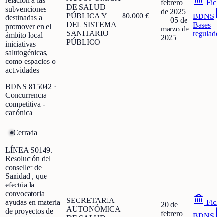
relación a las
febrero
Fic
DE SALUD
subvenciones
de 2025
PÚBLICA Y
80.000 €
BDNS
destinadas a
—
05 de
DEL SISTEMA
Bases
promover en el
marzo de
SANITARIO
regulad
ámbito local
2025
PÚBLICO
iniciativas
salutogénicas,
como espacios o
actividades
BDNS
815042
·
Concurrencia
competitiva -
canónica
Cerrada
LÍNEA S0149.
Resolución del
conseller de
Sanidad , que
efectúa la
convocatoria
SECRETARÍA
ayudas en materia
Fic
20 de
AUTONÓMICA
de proyectos de
febrero
BDNS