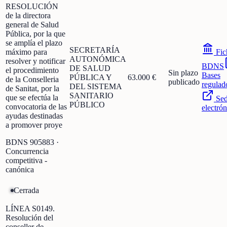
RESOLUCIÓN
de la directora
general de Salud
Pública, por la que
se amplía el plazo
SECRETARÍA
máximo para
Fic
AUTONÓMICA
resolver y notificar
BDNS
DE SALUD
el procedimiento
Sin plazo
Bases
PÚBLICA Y
63.000 €
de la Conselleria
publicado
regulad
DEL SISTEMA
de Sanitat, por la
SANITARIO
que se efectúa la
Se
PÚBLICO
convocatoria de las
electrón
ayudas destinadas
a promover proye
BDNS
905883
·
Concurrencia
competitiva -
canónica
Cerrada
LÍNEA S0149.
Resolución del
conseller de