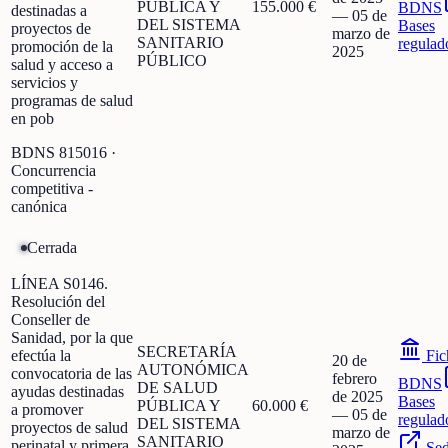
PÚBLICA Y
155.000 €
BDNS
destinadas a
—
05 de
DEL SISTEMA
Bases
proyectos de
marzo de
SANITARIO
regulad
promoción de la
2025
PÚBLICO
salud y acceso a
servicios y
programas de salud
en pob
BDNS
815016
·
Concurrencia
competitiva -
canónica
Cerrada
LÍNEA S0146.
Resolución del
Conseller de
Sanidad, por la que
SECRETARÍA
efectúa la
Fic
20 de
AUTONÓMICA
convocatoria de las
febrero
BDNS
DE SALUD
ayudas destinadas
de 2025
Bases
PÚBLICA Y
60.000 €
a promover
—
05 de
regulad
DEL SISTEMA
proyectos de salud
marzo de
SANITARIO
perinatal y primera
Se