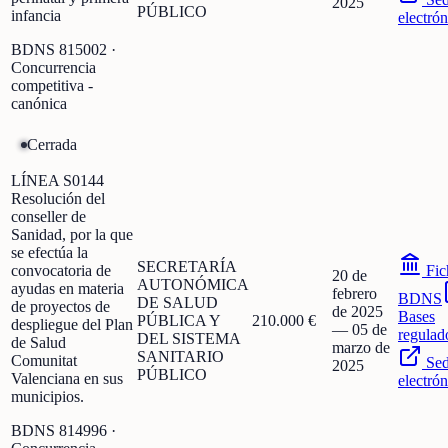
2025
PÚBLICO
infancia
electrón
BDNS
815002
·
Concurrencia
competitiva -
canónica
Cerrada
LÍNEA S0144
Resolución del
conseller de
Sanidad, por la que
se efectúa la
SECRETARÍA
convocatoria de
Fic
20 de
AUTONÓMICA
ayudas en materia
febrero
BDNS
DE SALUD
de proyectos de
de 2025
Bases
PÚBLICA Y
210.000 €
despliegue del Plan
—
05 de
regulad
DEL SISTEMA
de Salud
marzo de
SANITARIO
Comunitat
Se
2025
PÚBLICO
Valenciana en sus
electrón
municipios.
BDNS
814996
·