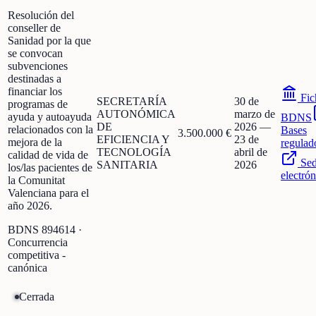
Resolución del
conseller de
Sanidad por la que
se convocan
subvenciones
destinadas a
financiar los
Fic
SECRETARÍA
30 de
programas de
AUTONÓMICA
marzo de
ayuda y autoayuda
BDNS
DE
2026
—
relacionados con la
Bases
3.500.000 €
EFICIENCIA Y
23 de
mejora de la
regulad
TECNOLOGÍA
abril de
calidad de vida de
Se
SANITARIA
2026
los/las pacientes de
electrón
la Comunitat
Valenciana para el
año 2026.
BDNS
894614
·
Concurrencia
competitiva -
canónica
Cerrada