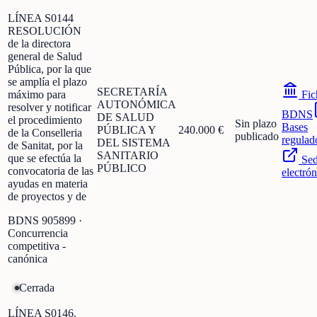
LÍNEA S0144
RESOLUCIÓN
de la directora
general de Salud
Pública, por la que
se amplía el plazo
SECRETARÍA
máximo para
Fic
AUTONÓMICA
resolver y notificar
BDNS
DE SALUD
el procedimiento
Sin plazo
Bases
PÚBLICA Y
240.000 €
de la Conselleria
publicado
regulad
DEL SISTEMA
de Sanitat, por la
SANITARIO
que se efectúa la
Se
PÚBLICO
convocatoria de las
electrón
ayudas en materia
de proyectos y de
BDNS
905899
·
Concurrencia
competitiva -
canónica
Cerrada
LÍNEA S0146.