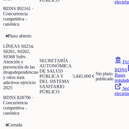
PÚBLICO
electrón
BDNS
892161
·
Concurrencia
competitiva -
canónica
Plazo abierto
LÍNEAS S0254,
S0261, S0262,
S0368 Subv.
SECRETARÍA
Atención y
Fic
AUTONÓMICA
prevención de las
BDNS
DE SALUD
drogodependencias
Sin plazo
Bases
PÚBLICA Y
5.845.000 €
y otros trast.
publicado
regulad
DEL SISTEMA
adictivos ejercicio
SANITARIO
2025
Se
PÚBLICO
electrón
BDNS
828706
·
Concurrencia
competitiva -
canónica
Cerrada