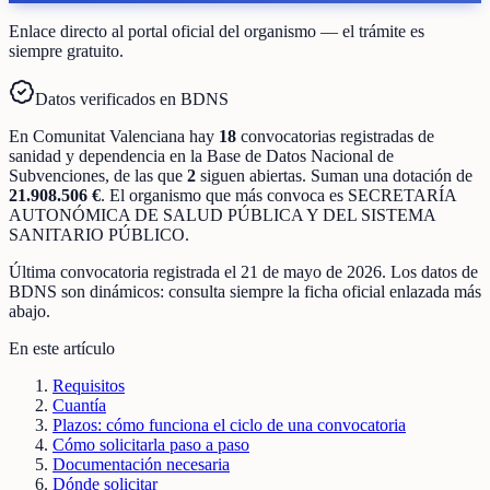
Enlace directo al portal oficial del organismo — el trámite es
siempre gratuito.
Datos verificados en BDNS
En
Comunitat Valenciana
hay
18
convocatorias registradas
de
sanidad y dependencia
en la Base de Datos Nacional de
Subvenciones
, de las que
2
siguen abiertas
.
Suman una dotación de
21.908.506 €
.
El organismo que más convoca es
SECRETARÍA
AUTONÓMICA DE SALUD PÚBLICA Y DEL SISTEMA
SANITARIO PÚBLICO
.
Última convocatoria registrada el
21 de mayo de 2026
. Los datos de
BDNS son dinámicos: consulta siempre la ficha oficial enlazada más
abajo.
En este artículo
Requisitos
Cuantía
Plazos: cómo funciona el ciclo de una convocatoria
Cómo solicitarla paso a paso
Documentación necesaria
Dónde solicitar