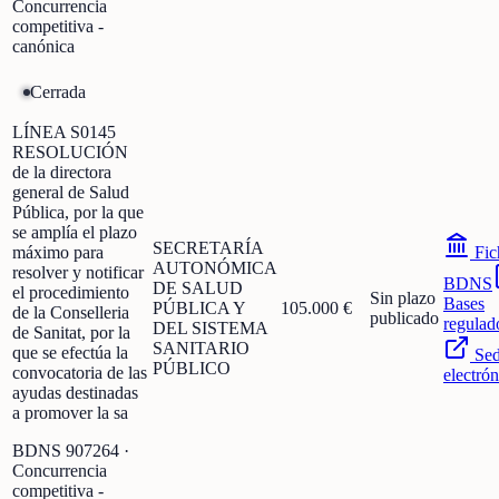
Concurrencia
competitiva -
canónica
Cerrada
LÍNEA S0145
RESOLUCIÓN
de la directora
general de Salud
Pública, por la que
se amplía el plazo
SECRETARÍA
máximo para
Fic
AUTONÓMICA
resolver y notificar
BDNS
DE SALUD
el procedimiento
Sin plazo
Bases
PÚBLICA Y
105.000 €
de la Conselleria
publicado
regulad
DEL SISTEMA
de Sanitat, por la
SANITARIO
que se efectúa la
Se
PÚBLICO
convocatoria de las
electrón
ayudas destinadas
a promover la sa
BDNS
907264
·
Concurrencia
competitiva -