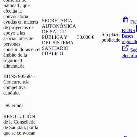
Sanidad , que
efectúa la
convocatoria
SECRETARÍA
ayudas en materia
Fic
AUTONÓMICA
de proyectos de
BDNS
DE SALUD
apoyo a las
Sin plazo
Bases
PÚBLICA Y
30.000 €
asociaciones de
publicado
regulad
DEL SISTEMA
personas
SANITARIO
consumidoras en el
Se
PÚBLICO
ámbito de la
electrón
seguridad
alimentaria
BDNS
905684
·
Concurrencia
competitiva -
canónica
Cerrada
RESOLUCIÓN
de la Conselleria
de Sanidad, por la
que se convocan