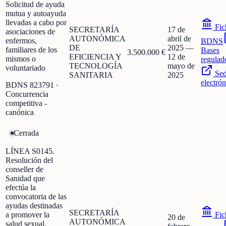
Solicitud de ayuda
mutua y autoayuda
llevadas a cabo por
Fic
SECRETARÍA
17 de
asociaciones de
AUTONÓMICA
abril de
enfermos,
BDNS
DE
2025
—
familiares de los
Bases
3.500.000 €
EFICIENCIA Y
12 de
mismos o
regulad
TECNOLOGÍA
mayo de
voluntariado
Se
SANITARIA
2025
electrón
BDNS
823791
·
Concurrencia
competitiva -
canónica
Cerrada
LÍNEA S0145.
Resolución del
conseller de
Sanidad que
efectúa la
convocatoria de las
ayudas destinadas
SECRETARÍA
a promover la
Fic
20 de
AUTONÓMICA
salud sexual,