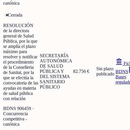
canónica
Cerrada
RESOLUCIÓN
de la directora
general de Salud
Pública, por la que
se amplía el plazo
máximo para
SECRETARÍA
resolver y notificar
AUTONÓMICA
el procedimiento
Fic
DE SALUD
de la Conselleria
Sin plazo
PÚBLICA Y
82.756 €
BDNS
de Sanitat, por la
publicado
DEL SISTEMA
Bases
que se efectúa la
SANITARIO
regulad
convocatoria de las
PÚBLICO
ayudas en materia
de salud pública
con relación
BDNS
906459
·
Concurrencia
competitiva -
canónica