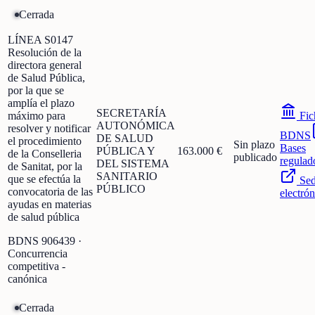
Cerrada
LÍNEA S0147
Resolución de la
directora general
de Salud Pública,
por la que se
amplía el plazo
SECRETARÍA
máximo para
Fic
AUTONÓMICA
resolver y notificar
BDNS
DE SALUD
el procedimiento
Sin plazo
Bases
PÚBLICA Y
163.000 €
de la Conselleria
publicado
regulad
DEL SISTEMA
de Sanitat, por la
SANITARIO
que se efectúa la
Se
PÚBLICO
convocatoria de las
electrón
ayudas en materias
de salud pública
BDNS
906439
·
Concurrencia
competitiva -
canónica
Cerrada