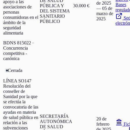
DE SALUD
apoyo a las
de 2025
Bases
PÚBLICA Y
30.000 €
asociaciones de
—
05 de
regulad
DEL SISTEMA
personas
marzo de
SANITARIO
consumidoras en el
Se
2025
PÚBLICO
ámbito de la
electrón
seguridad
alimentaria
BDNS
815022
·
Concurrencia
competitiva -
canónica
Cerrada
LÍNEA SO147
Resolución del
conseller de
Sanidad por la que
se efectúa la
convocatoria de las
ayudas en materia
SECRETARÍA
de salud pública en
20 de
AUTONÓMICA
relación a las
febrero
Fic
DE SALUD
subvenciones
de 2025