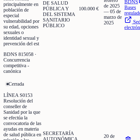
febrero
BDNS
DE SALUD
principalmente en
de 2025
Bases
PÚBLICA Y
100.000 €
población de
—
05 de
regulad
DEL SISTEMA
especial
marzo de
SANITARIO
vulnerabilidad por
Se
2025
PÚBLICO
su edad, opciones
electrón
sexuales o
identidad sexual y
prevención del est
BDNS
815058
·
Concurrencia
competitiva -
canónica
Cerrada
LÍNEA S0153
Resolución del
conseller de
Sanidad por la que
se efectúa la
convocatoria de las
ayudas en materia
SECRETARÍA
de salud pública en
20 de
AUTONÓMICA