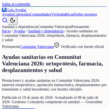
Saltar al contenido
Guía Ayudas
€
Ayudas
Categorías
Comunidades
Vivienda
Becas
Sobre nosotros
Sanidad y dependencia
Comunitat Valenciana
Permanente
Inicio
/
Ayudas
/
Sanidad y dependencia
/
Ayudas sanitarias en
Comunitat Valenciana 2026: ortoprótesis, farmacia, desplazamientos
y salud
Permanente
Comunitat Valenciana
Verificado con fuente oficial
Ayudas sanitarias en Comunitat
Valenciana 2026: ortoprótesis, farmacia,
desplazamientos y salud
Prestaciones y ayudas sanitarias en Comunitat Valenciana 2026:
material ortoprotésico, aportación farmacéutica, desplazamientos por
tratamiento y salud bucodental, con fuentes oficiales.
Publicado el
19 de junio de 2026
· Actualizado el
08 de julio de
2026
· Gestiona:
Consejería competente en sanidad — Generalitat
Valenciana