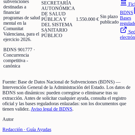
subvenciones
SECRETARÍA
Fic
destinadas a
AUTONÓMICA
financiar
BDNS
DE SALUD
Sin plazo
programas de salud
Bases
PÚBLICA Y
1.550.000 €
publicado
mental en la
regulad
DEL SISTEMA
Comunitat
SANITARIO
Se
Valenciana, para el
PÚBLICO
electrón
ejercicio 2026.
BDNS
901777
·
Concurrencia
competitiva -
canónica
Fuente:
Base de Datos Nacional de Subvenciones (BDNS)
—
Intervención General de la Administración del Estado
.
Los datos de
BDNS son dinámicos: pueden corregirse o eliminarse tras su
extracción.
Antes de solicitar cualquier ayuda, consulta el registro
oficial y las bases reguladoras enlazadas: son los documentos que
tienen validez.
Aviso legal de BDNS
.
Autor
Redacción ·
Guía Ayudas