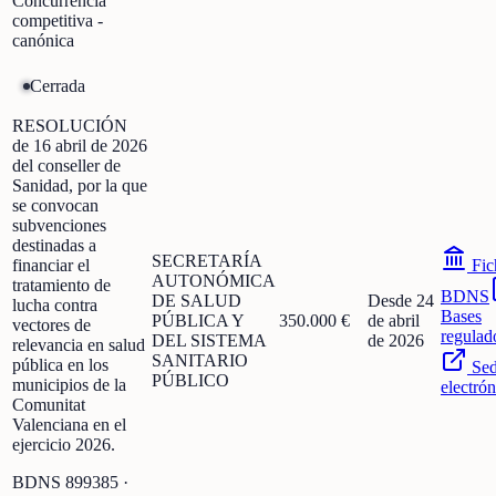
Concurrencia
competitiva -
canónica
Cerrada
RESOLUCIÓN
de 16 abril de 2026
del conseller de
Sanidad, por la que
se convocan
subvenciones
destinadas a
SECRETARÍA
financiar el
Fic
AUTONÓMICA
tratamiento de
BDNS
DE SALUD
Desde 24
lucha contra
Bases
PÚBLICA Y
350.000 €
de abril
vectores de
regulad
DEL SISTEMA
de 2026
relevancia en salud
SANITARIO
pública en los
Se
PÚBLICO
municipios de la
electrón
Comunitat
Valenciana en el
ejercicio 2026.
BDNS
899385
·