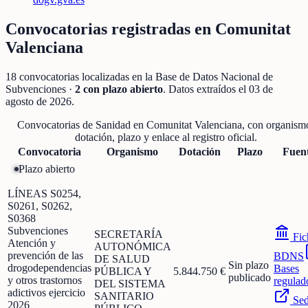
Convocatorias registradas en
Comunitat
Valenciana
18
convocatorias localizadas
en la Base de Datos Nacional de
Subvenciones
·
2
con plazo abierto
. Datos extraídos el
03 de
agosto de 2026
.
Convocatorias de
Sanidad
en
Comunitat Valenciana
, con organism
dotación, plazo y enlace al registro oficial.
Convocatoria
Organismo
Dotación
Plazo
Fuen
Plazo abierto
LÍNEAS S0254,
S0261, S0262,
S0368
Subvenciones
SECRETARÍA
Fic
Atención y
AUTONÓMICA
prevención de las
BDNS
DE SALUD
Sin plazo
drogodependencias
Bases
PÚBLICA Y
5.844.750 €
publicado
y otros trastornos
regulad
DEL SISTEMA
adictivos ejercicio
SANITARIO
Se
2026