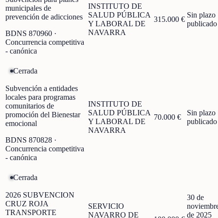
INSTITUTO DE
municipales de
SALUD PÚBLICA
Sin plazo
prevención de adicciones
315.000 €
Y LABORAL DE
publicado
NAVARRA
BDNS
870960
·
Concurrencia competitiva
- canónica
Cerrada
Subvención a entidades
locales para programas
INSTITUTO DE
comunitarios de
SALUD PÚBLICA
Sin plazo
promoción del Bienestar
70.000 €
Y LABORAL DE
publicado
emocional
NAVARRA
BDNS
870828
·
Concurrencia competitiva
- canónica
Cerrada
2026 SUBVENCION
30 de
CRUZ ROJA
SERVICIO
noviembr
TRANSPORTE
NAVARRO DE
de 2025