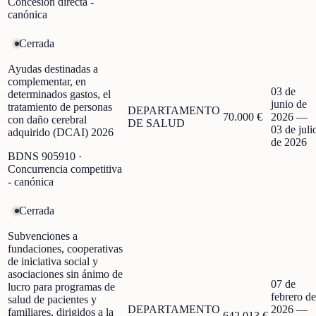
Concesión directa -
canónica
Cerrada
Ayudas destinadas a
complementar, en
03 de
determinados gastos, el
junio de
tratamiento de personas
DEPARTAMENTO
70.000 €
2026
—
con daño cerebral
DE SALUD
03 de juli
adquirido (DCAI) 2026
de 2026
BDNS
905910
·
Concurrencia competitiva
- canónica
Cerrada
Subvenciones a
fundaciones, cooperativas
de iniciativa social y
asociaciones sin ánimo de
07 de
lucro para programas de
febrero de
salud de pacientes y
DEPARTAMENTO
2026
—
familiares, dirigidos a la
642.013 €