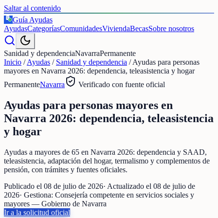
Saltar al contenido
Guía Ayudas
€
Ayudas
Categorías
Comunidades
Vivienda
Becas
Sobre nosotros
Sanidad y dependencia
Navarra
Permanente
Inicio
/
Ayudas
/
Sanidad y dependencia
/
Ayudas para personas
mayores en Navarra 2026: dependencia, teleasistencia y hogar
Permanente
Navarra
Verificado con fuente oficial
Ayudas para personas mayores en
Navarra 2026: dependencia, teleasistencia
y hogar
Ayudas a mayores de 65 en Navarra 2026: dependencia y SAAD,
teleasistencia, adaptación del hogar, termalismo y complementos de
pensión, con trámites y fuentes oficiales.
Publicado el
08 de julio de 2026
· Actualizado el
08 de julio de
2026
· Gestiona:
Consejería competente en servicios sociales y
mayores — Gobierno de Navarra
Ir a la solicitud oficial