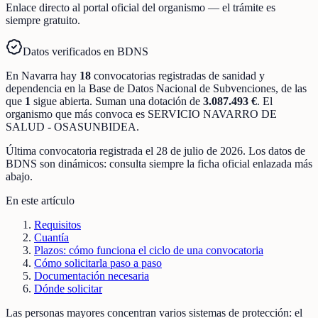
Enlace directo al portal oficial del organismo — el trámite es
siempre gratuito.
Datos verificados en BDNS
En
Navarra
hay
18
convocatorias registradas
de
sanidad y
dependencia
en la Base de Datos Nacional de Subvenciones
, de las
que
1
sigue abierta
.
Suman una dotación de
3.087.493 €
.
El
organismo que más convoca es
SERVICIO NAVARRO DE
SALUD - OSASUNBIDEA
.
Última convocatoria registrada el
28 de julio de 2026
. Los datos de
BDNS son dinámicos: consulta siempre la ficha oficial enlazada más
abajo.
En este artículo
Requisitos
Cuantía
Plazos: cómo funciona el ciclo de una convocatoria
Cómo solicitarla paso a paso
Documentación necesaria
Dónde solicitar
Las personas mayores concentran varios sistemas de protección: el