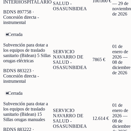
100.000 €
INTERHOSPITALARIO
SALUD -
—
29 de
OSASUNBIDEA
noviembr
BDNS
897758
·
de 2026
Concesión directa -
instrumental
Cerrada
Subvención para dotar a
01 de
los equipos de traslado
SERVICIO
enero de
sanitario (Bidean) 5 Sillas
NAVARRO DE
2026
—
7865 €
orugas eléctricas
SALUD -
08 de
OSASUNBIDEA
diciembre
BDNS
883223
·
de 2026
Concesión directa -
instrumental
Cerrada
Subvención para dotar a
01 de
los equipos de traslado
SERVICIO
enero de
sanitario (Bidean) 15
NAVARRO DE
2026
—
12.614 €
Sillas orugas manuales
SALUD -
08 de
OSASUNBIDEA
diciembre
BDNS
883222
·