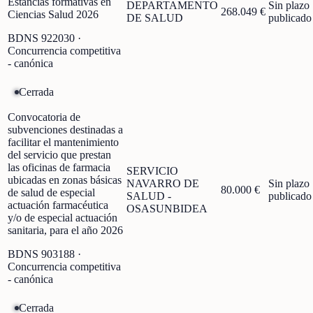
Estancias formativas en
DEPARTAMENTO
Sin plazo
268.049 €
Ciencias Salud 2026
DE SALUD
publicado
BDNS
922030
·
Concurrencia competitiva
- canónica
Cerrada
Convocatoria de
subvenciones destinadas a
facilitar el mantenimiento
del servicio que prestan
las oficinas de farmacia
SERVICIO
ubicadas en zonas básicas
NAVARRO DE
Sin plazo
80.000 €
de salud de especial
SALUD -
publicado
actuación farmacéutica
OSASUNBIDEA
y/o de especial actuación
sanitaria, para el año 2026
BDNS
903188
·
Concurrencia competitiva
- canónica
Cerrada