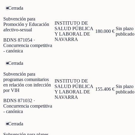
Cerrada
Subvención para
INSTITUTO DE
Promoción y Educación
SALUD PÚBLICA
Sin plazo
afectivo-sexual
180.000 €
Y LABORAL DE
publicado
NAVARRA
BDNS
871054
·
Concurrencia competitiva
- canónica
Cerrada
Subvención para
programas comunitarios
INSTITUTO DE
en relación con infección
SALUD PÚBLICA
Sin plazo
155.406 €
por VIH
Y LABORAL DE
publicado
NAVARRA
BDNS
871032
·
Concurrencia competitiva
- canónica
Cerrada
Subvención para planes