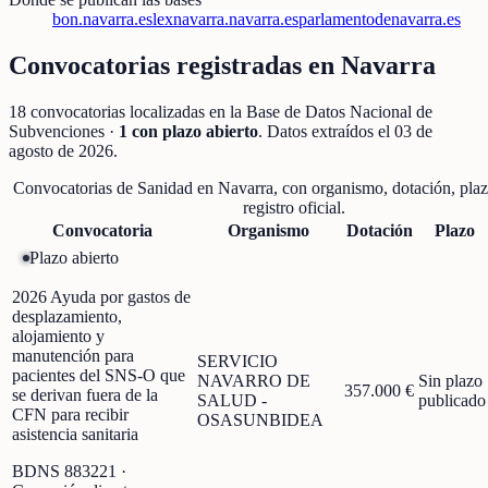
bon.navarra.es
lexnavarra.navarra.es
parlamentodenavarra.es
Convocatorias registradas en
Navarra
18
convocatorias localizadas
en la Base de Datos Nacional de
Subvenciones
·
1
con plazo abierto
. Datos extraídos el
03 de
agosto de 2026
.
Convocatorias de
Sanidad
en
Navarra
, con organismo, dotación, plaz
registro oficial.
Convocatoria
Organismo
Dotación
Plazo
Plazo abierto
2026 Ayuda por gastos de
desplazamiento,
alojamiento y
manutención para
SERVICIO
pacientes del SNS-O que
NAVARRO DE
Sin plazo
357.000 €
se derivan fuera de la
SALUD -
publicado
CFN para recibir
OSASUNBIDEA
asistencia sanitaria
BDNS
883221
·