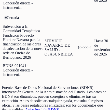
de 2026
Concesión directa -
instrumental
Cerrada
Subvención a la
Comunidad Terapéutica
Fundación Proyecto
Hombre Navarra para la
SERVICIO
Hasta 30
financiación de las obras
NAVARRO DE
de
10.000 €
de adecuación de la nueva
SALUD -
noviembr
sede en Oteiza de
OSASUNBIDEA
de 2026
Berrioplano. 2026
BDNS
921941
·
Concesión directa -
instrumental
Fuente:
Base de Datos Nacional de Subvenciones (BDNS)
—
Intervención General de la Administración del Estado
.
Los datos de
BDNS son dinámicos: pueden corregirse o eliminarse tras su
extracción.
Antes de solicitar cualquier ayuda, consulta el registro
oficial y las bases reguladoras enlazadas: son los documentos que
tienen validez.
Aviso legal de BDNS
.