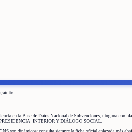
gratuito.
dencia
en la Base de Datos Nacional de Subvenciones
, ninguna con pl
 PRESIDENCIA, INTERIOR Y DIÁLOGO SOCIAL
.
DNS son dinámicos: consulta siempre la ficha oficial enlazada más abaj