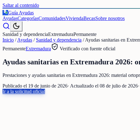
Saltar al contenido
Guía Ayudas
€
Ayudas
Categorías
Comunidades
Vivienda
Becas
Sobre nosotros
Sanidad y dependencia
Extremadura
Permanente
Inicio
/
Ayudas
/
Sanidad y dependencia
/
Ayudas sanitarias en Extrem
Permanente
Extremadura
Verificado con fuente oficial
Ayudas sanitarias en Extremadura 2026: or
Prestaciones y ayudas sanitarias en Extremadura 2026: material ortopr
Publicado el
19 de junio de 2026
· Actualizado el
08 de julio de 2026
·
Ir a la solicitud oficial