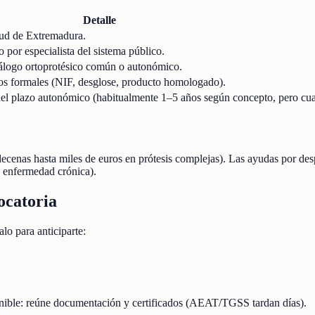
Detalle
alud de Extremadura.
o por especialista del sistema público.
atálogo ortoprotésico común o autonómico.
itos formales (NIF, desglose, producto homologado).
 del plazo autonómico (habitualmente 1–5 años según concepto, pero cua
ecenas hasta miles de euros en prótesis complejas). Las ayudas por desp
, enfermedad crónica).
ocatoria
lo para anticiparte:
onible: reúne documentación y certificados (AEAT/TGSS tardan días).