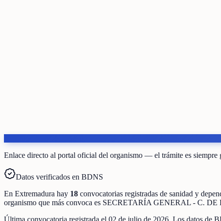
Enlace directo al portal oficial del organismo — el trámite es siempre 
Datos verificados en BDNS
En
Extremadura
hay
18
convocatorias registradas
de
sanidad y depen
organismo que más convoca es
SECRETARÍA GENERAL - C. DE
Última convocatoria registrada el
02 de julio de 2026
. Los datos de B