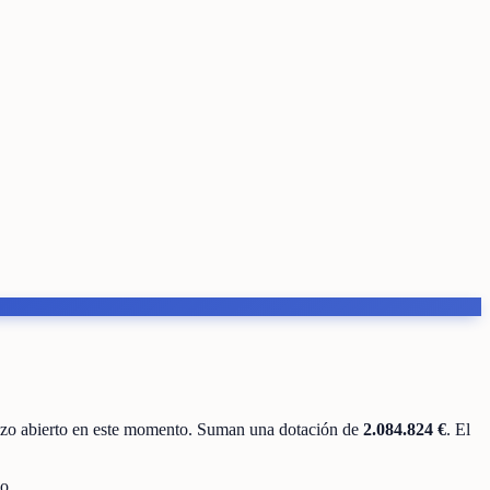
azo abierto en este momento
.
Suman una dotación de
2.084.824 €
.
El
o.