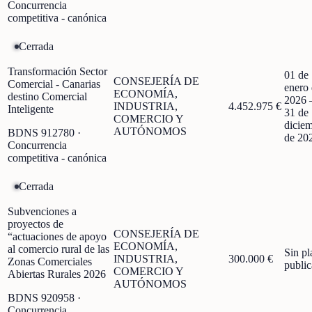
Concurrencia
competitiva - canónica
Cerrada
Transformación Sector
01 de
CONSEJERÍA DE
Comercial - Canarias
enero
ECONOMÍA,
destino Comercial
2026
INDUSTRIA,
4.452.975 €
Inteligente
31 de
COMERCIO Y
dicie
AUTÓNOMOS
BDNS
912780
·
de 20
Concurrencia
competitiva - canónica
Cerrada
Subvenciones a
proyectos de
CONSEJERÍA DE
“actuaciones de apoyo
ECONOMÍA,
al comercio rural de las
Sin pl
INDUSTRIA,
300.000 €
Zonas Comerciales
publi
COMERCIO Y
Abiertas Rurales 2026
AUTÓNOMOS
BDNS
920958
·
Concurrencia