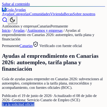
Saltar al contenido
Guía Ayudas
€
Ayudas
Categorías
Comunidades
Vivienda
Becas
Sobre nosotros
Autónomos y empresas
Canarias
Permanente
Inicio
/
Ayudas
/
Autónomos y empresas
/
Ayudas al
emprendimiento en Canarias 2026: autoempleo, tarifa plana y
financiación
Permanente
Canarias
Verificado con fuente oficial
Ayudas al emprendimiento en Canarias
2026: autoempleo, tarifa plana y
financiación
Guía de ayudas para emprender en Canarias 2026: subvenciones al
autoempleo, complementos a la tarifa plana, microcréditos y
acompañamiento, con fuentes oficiales (BOC).
Publicado el
19 de junio de 2026
· Actualizado el
08 de julio de
2026
· Gestiona:
Servicio Canario de Empleo (SCE)
Ir a la solicitud oficial