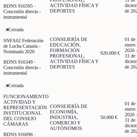
ACTIVIDAD FÍSICA Y
dicie
BDNS
916595
·
DEPORTES
de 20
Concesión directa -
instrumental
Cerrada
CONSEJERÍA DE
01 de
SNFA02 Federación
EDUCACIÓN,
enero
de Lucha Canaria -
FORMACIÓN
2026
Nominada 2026
920.000 €
PROFESIONAL,
31 de
ACTIVIDAD FÍSICA Y
dicie
BDNS
916349
·
DEPORTES
de 20
Concesión directa -
instrumental
Cerrada
FUNCIONAMIENTO
ACTIVIDAD Y
01 de
CONSEJERÍA DE
REPRESENTACIÓN
enero
ECONOMÍA,
INSTITUCIONAL
2026
INDUSTRIA,
50.000 €
DEL CONSEJO
31 de
COMERCIO Y
CÁMARAS
dicie
AUTÓNOMOS
de 20
BDNS
916096
·