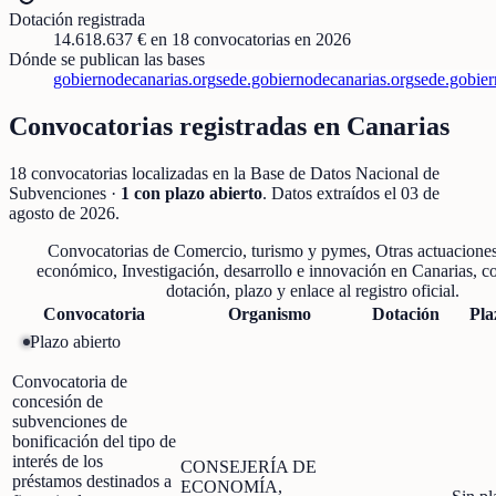
Dotación registrada
14.618.637 €
en
18
convocatorias
en 2026
Dónde se publican las bases
gobiernodecanarias.org
sede.gobiernodecanarias.org
sede.gobier
Convocatorias registradas en
Canarias
18
convocatorias localizadas
en la Base de Datos Nacional de
Subvenciones
·
1
con plazo abierto
. Datos extraídos el
03 de
agosto de 2026
.
Convocatorias de
Comercio, turismo y pymes, Otras actuaciones
económico, Investigación, desarrollo e innovación
en
Canarias
, c
dotación, plazo y enlace al registro oficial.
Convocatoria
Organismo
Dotación
Pla
Plazo abierto
Convocatoria de
concesión de
subvenciones de
bonificación del tipo de
interés de los
CONSEJERÍA DE
préstamos destinados a
ECONOMÍA,