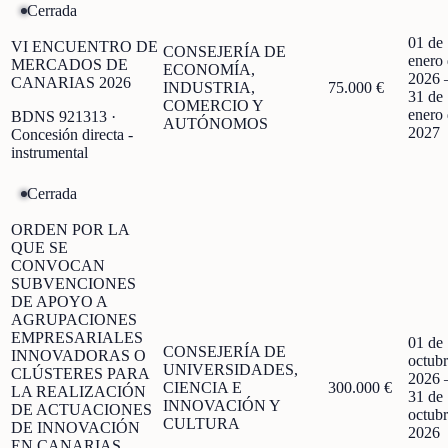
Cerrada
01 de
VI ENCUENTRO DE
CONSEJERÍA DE
enero
MERCADOS DE
ECONOMÍA,
2026
CANARIAS 2026
INDUSTRIA,
75.000 €
31 de
COMERCIO Y
enero
BDNS
921313
·
AUTÓNOMOS
2027
Concesión directa -
instrumental
Cerrada
ORDEN POR LA
QUE SE
CONVOCAN
SUBVENCIONES
DE APOYO A
AGRUPACIONES
EMPRESARIALES
01 de
CONSEJERÍA DE
INNOVADORAS O
octubr
UNIVERSIDADES,
CLÚSTERES PARA
2026
CIENCIA E
300.000 €
LA REALIZACIÓN
31 de
INNOVACIÓN Y
DE ACTUACIONES
octubr
CULTURA
DE INNOVACIÓN
2026
EN CANARIAS,