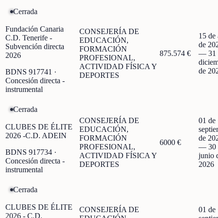
Cerrada
Fundación Canaria
CONSEJERÍA DE
15 de 
C.D. Tenerife -
EDUCACIÓN,
de 20
Subvención directa
FORMACIÓN
875.574 €
—
31
2026
PROFESIONAL,
dicie
ACTIVIDAD FÍSICA Y
de 20
BDNS
917741
·
DEPORTES
Concesión directa -
instrumental
Cerrada
CONSEJERÍA DE
01 de
CLUBES DE ÉLITE
EDUCACIÓN,
septi
2026 -C.D. ADEIN
FORMACIÓN
de 20
6000 €
PROFESIONAL,
—
30
BDNS
917734
·
ACTIVIDAD FÍSICA Y
junio 
Concesión directa -
DEPORTES
2026
instrumental
Cerrada
CLUBES DE ÉLITE
CONSEJERÍA DE
01 de
2026 - C.D.