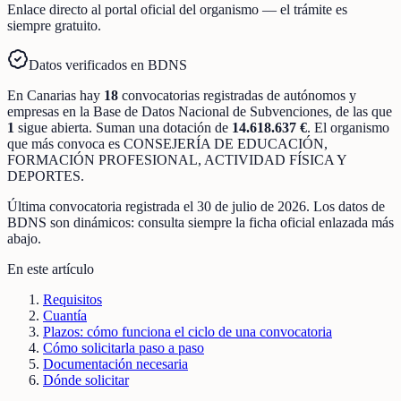
Enlace directo al portal oficial del organismo — el trámite es
siempre gratuito.
Datos verificados en BDNS
En
Canarias
hay
18
convocatorias registradas
de
autónomos y
empresas
en la Base de Datos Nacional de Subvenciones
, de las que
1
sigue abierta
.
Suman una dotación de
14.618.637 €
.
El organismo
que más convoca es
CONSEJERÍA DE EDUCACIÓN,
FORMACIÓN PROFESIONAL, ACTIVIDAD FÍSICA Y
DEPORTES
.
Última convocatoria registrada el
30 de julio de 2026
. Los datos de
BDNS son dinámicos: consulta siempre la ficha oficial enlazada más
abajo.
En este artículo
Requisitos
Cuantía
Plazos: cómo funciona el ciclo de una convocatoria
Cómo solicitarla paso a paso
Documentación necesaria
Dónde solicitar