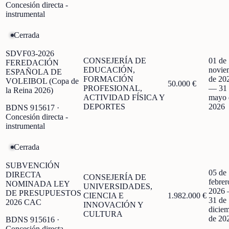
Concesión directa -
instrumental
Cerrada
SDVF03-2026
CONSEJERÍA DE
01 de
FEREDACIÓN
EDUCACIÓN,
novie
ESPAÑOLA DE
FORMACIÓN
de 20
VOLEIBOL (Copa de
50.000 €
PROFESIONAL,
—
31
la Reina 2026)
ACTIVIDAD FÍSICA Y
mayo 
DEPORTES
2026
BDNS
915617
·
Concesión directa -
instrumental
Cerrada
SUBVENCIÓN
05 de
DIRECTA
CONSEJERÍA DE
febrer
NOMINADA LEY
UNIVERSIDADES,
2026
DE PRESUPUESTOS
CIENCIA E
1.982.000 €
31 de
2026 CAC
INNOVACIÓN Y
dicie
CULTURA
de 20
BDNS
915616
·
Concesión directa -