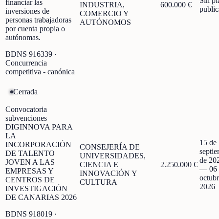
Sin pl
financiar las
INDUSTRIA,
600.000 €
publi
inversiones de
COMERCIO Y
personas trabajadoras
AUTÓNOMOS
por cuenta propia o
autónomas.
BDNS
916339
·
Concurrencia
competitiva - canónica
Cerrada
Convocatoria
subvenciones
DIGINNOVA PARA
LA
15 de
INCORPORACIÓN
CONSEJERÍA DE
septi
DE TALENTO
UNIVERSIDADES,
de 20
JOVEN A LAS
CIENCIA E
2.250.000 €
—
06
EMPRESAS Y
INNOVACIÓN Y
octubr
CENTROS DE
CULTURA
2026
INVESTIGACIÓN
DE CANARIAS 2026
BDNS
918019
·