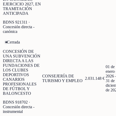
EJERCICIO 2027, EN
TRAMITACIÓN
ANTICIPADA
BDNS
921311
·
Concesión directa -
canónica
Cerrada
CONCESIÓN DE
UNA SUBVENCIÓN
DIRECTA A LAS
FUNDACIONES DE
01 de
LOS CLUBES
enero
DEPORTIVOS
CONSEJERÍA DE
2026
2.031.148 €
CANARIOS
TURISMO Y EMPLEO
31 de
PROFESIONALES
dicie
DE FÚTBOL Y
de 20
BALONCESTO
BDNS
918702
·
Concesión directa -
instrumental