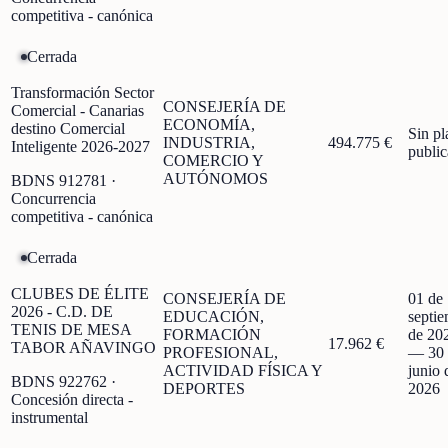
competitiva - canónica
Cerrada
Transformación Sector
CONSEJERÍA DE
Comercial - Canarias
ECONOMÍA,
destino Comercial
Sin pl
INDUSTRIA,
494.775 €
Inteligente 2026-2027
publi
COMERCIO Y
AUTÓNOMOS
BDNS
912781
·
Concurrencia
competitiva - canónica
Cerrada
CLUBES DE ÉLITE
CONSEJERÍA DE
01 de
2026 - C.D. DE
EDUCACIÓN,
septi
TENIS DE MESA
FORMACIÓN
de 20
17.962 €
TABOR AÑAVINGO
PROFESIONAL,
—
30
ACTIVIDAD FÍSICA Y
junio 
BDNS
922762
·
DEPORTES
2026
Concesión directa -
instrumental