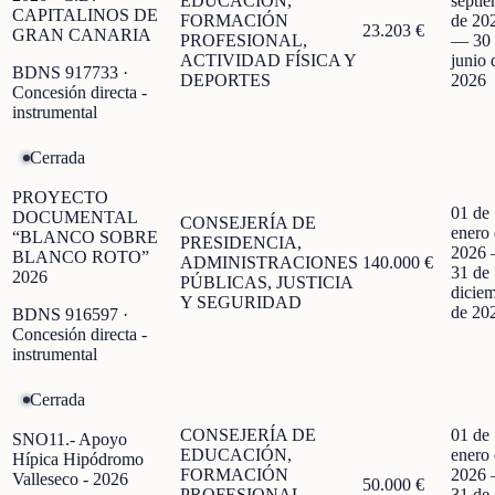
EDUCACIÓN,
septi
CAPITALINOS DE
FORMACIÓN
de 20
23.203 €
GRAN CANARIA
PROFESIONAL,
—
30
ACTIVIDAD FÍSICA Y
junio 
BDNS
917733
·
DEPORTES
2026
Concesión directa -
instrumental
Cerrada
PROYECTO
01 de
DOCUMENTAL
CONSEJERÍA DE
enero
“BLANCO SOBRE
PRESIDENCIA,
2026
BLANCO ROTO”
ADMINISTRACIONES
140.000 €
31 de
2026
PÚBLICAS, JUSTICIA
dicie
Y SEGURIDAD
de 20
BDNS
916597
·
Concesión directa -
instrumental
Cerrada
CONSEJERÍA DE
01 de
SNO11.- Apoyo
EDUCACIÓN,
enero
Hípica Hipódromo
FORMACIÓN
2026
Valleseco - 2026
50.000 €
PROFESIONAL,
31 de