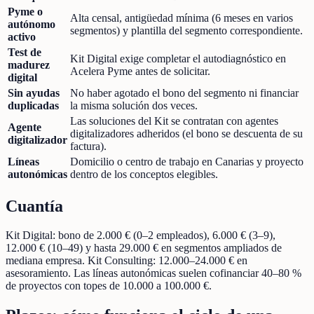
Pyme o
Alta censal, antigüedad mínima (6 meses en varios
autónomo
segmentos) y plantilla del segmento correspondiente.
activo
Test de
Kit Digital exige completar el autodiagnóstico en
madurez
Acelera Pyme antes de solicitar.
digital
Sin ayudas
No haber agotado el bono del segmento ni financiar
duplicadas
la misma solución dos veces.
Las soluciones del Kit se contratan con agentes
Agente
digitalizadores adheridos (el bono se descuenta de su
digitalizador
factura).
Líneas
Domicilio o centro de trabajo en Canarias y proyecto
autonómicas
dentro de los conceptos elegibles.
Cuantía
Kit Digital: bono de 2.000 € (0–2 empleados), 6.000 € (3–9),
12.000 € (10–49) y hasta 29.000 € en segmentos ampliados de
mediana empresa. Kit Consulting: 12.000–24.000 € en
asesoramiento. Las líneas autonómicas suelen cofinanciar 40–80 %
de proyectos con topes de 10.000 a 100.000 €.