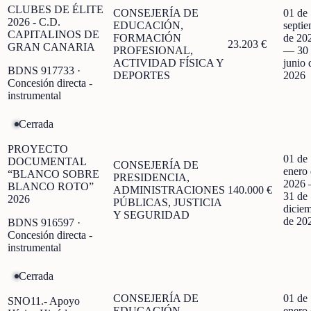
CLUBES DE ÉLITE
CONSEJERÍA DE
01 de
2026 - C.D.
EDUCACIÓN,
septi
CAPITALINOS DE
FORMACIÓN
de 20
23.203 €
GRAN CANARIA
PROFESIONAL,
—
30
ACTIVIDAD FÍSICA Y
junio 
BDNS
917733
·
DEPORTES
2026
Concesión directa -
instrumental
Cerrada
PROYECTO
01 de
DOCUMENTAL
CONSEJERÍA DE
enero
“BLANCO SOBRE
PRESIDENCIA,
2026
BLANCO ROTO”
ADMINISTRACIONES
140.000 €
31 de
2026
PÚBLICAS, JUSTICIA
dicie
Y SEGURIDAD
de 20
BDNS
916597
·
Concesión directa -
instrumental
Cerrada
CONSEJERÍA DE
01 de
SNO11.- Apoyo
EDUCACIÓN,
enero