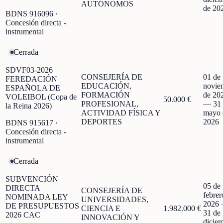
AUTÓNOMOS
de 20
BDNS
916096
·
Concesión directa -
instrumental
Cerrada
SDVF03-2026
CONSEJERÍA DE
01 de
FEREDACIÓN
EDUCACIÓN,
novie
ESPAÑOLA DE
FORMACIÓN
de 20
VOLEIBOL (Copa de
50.000 €
PROFESIONAL,
—
31
la Reina 2026)
ACTIVIDAD FÍSICA Y
mayo 
DEPORTES
2026
BDNS
915617
·
Concesión directa -
instrumental
Cerrada
SUBVENCIÓN
05 de
DIRECTA
CONSEJERÍA DE
febrer
NOMINADA LEY
UNIVERSIDADES,
2026
DE PRESUPUESTOS
CIENCIA E
1.982.000 €
31 de
2026 CAC
INNOVACIÓN Y
dicie