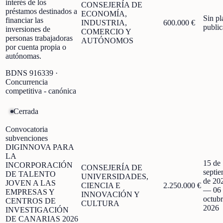
interés de los
CONSEJERÍA DE
préstamos destinados a
ECONOMÍA,
Sin pl
financiar las
INDUSTRIA,
600.000 €
publi
inversiones de
COMERCIO Y
personas trabajadoras
AUTÓNOMOS
por cuenta propia o
autónomas.
BDNS
916339
·
Concurrencia
competitiva - canónica
Cerrada
Convocatoria
subvenciones
DIGINNOVA PARA
LA
15 de
INCORPORACIÓN
CONSEJERÍA DE
septi
DE TALENTO
UNIVERSIDADES,
de 20
JOVEN A LAS
CIENCIA E
2.250.000 €
—
06
EMPRESAS Y
INNOVACIÓN Y
octubr
CENTROS DE
CULTURA
2026
INVESTIGACIÓN
DE CANARIAS 2026