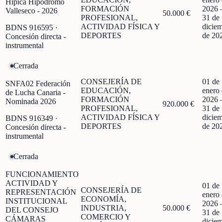
Hípica Hipódromo
FORMACIÓN
2026
Valleseco - 2026
50.000 €
PROFESIONAL,
31 de
ACTIVIDAD FÍSICA Y
dicie
BDNS
916595
·
DEPORTES
de 20
Concesión directa -
instrumental
Cerrada
CONSEJERÍA DE
01 de
SNFA02 Federación
EDUCACIÓN,
enero
de Lucha Canaria -
FORMACIÓN
2026
Nominada 2026
920.000 €
PROFESIONAL,
31 de
ACTIVIDAD FÍSICA Y
dicie
BDNS
916349
·
DEPORTES
de 20
Concesión directa -
instrumental
Cerrada
FUNCIONAMIENTO
ACTIVIDAD Y
01 de
CONSEJERÍA DE
REPRESENTACIÓN
enero
ECONOMÍA,
INSTITUCIONAL
2026
INDUSTRIA,
50.000 €
DEL CONSEJO
31 de
COMERCIO Y
CÁMARAS
dicie