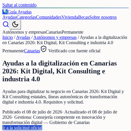
Saltar al contenido
Guía Ayudas
€
Ayudas
Categorías
Comunidades
Vivienda
Becas
Sobre nosotros
Autónomos y empresas
Canarias
Permanente
Inicio
/
Ayudas
/
Autónomos y empresas
/
Ayudas a la digitalización
en Canarias 2026: Kit Digital, Kit Consulting e industria 4.0
Permanente
Canarias
Verificado con fuente oficial
Ayudas a la digitalización en Canarias
2026: Kit Digital, Kit Consulting e
industria 4.0
Ayudas para digitalizar tu negocio en Canarias 2026: Kit Digital y
Kit Consulting estatales, líneas autonómicas de transformación
digital e industria 4.0. Requisitos y solicitud.
Publicado el
08 de julio de 2026
· Actualizado el
08 de julio de
2026
· Gestiona:
Consejería competente en innovación y
transformación digital — Gobierno de Canarias
Ir a la solicitud oficial