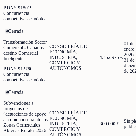
BDNS
918019
·
Concurrencia
competitiva - canónica
Cerrada
Transformación Sector
01 de
CONSEJERÍA DE
Comercial - Canarias
enero
ECONOMÍA,
destino Comercial
2026
INDUSTRIA,
4.452.975 €
Inteligente
31 de
COMERCIO Y
dicie
AUTÓNOMOS
BDNS
912780
·
de 20
Concurrencia
competitiva - canónica
Cerrada
Subvenciones a
proyectos de
CONSEJERÍA DE
“actuaciones de apoyo
ECONOMÍA,
al comercio rural de las
Sin pl
INDUSTRIA,
300.000 €
Zonas Comerciales
publi
COMERCIO Y
Abiertas Rurales 2026
AUTÓNOMOS