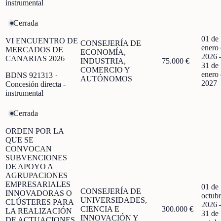
instrumental
Cerrada
01 de
VI ENCUENTRO DE
CONSEJERÍA DE
enero
MERCADOS DE
ECONOMÍA,
2026
CANARIAS 2026
INDUSTRIA,
75.000 €
31 de
COMERCIO Y
enero
BDNS
921313
·
AUTÓNOMOS
2027
Concesión directa -
instrumental
Cerrada
ORDEN POR LA
QUE SE
CONVOCAN
SUBVENCIONES
DE APOYO A
AGRUPACIONES
EMPRESARIALES
01 de
CONSEJERÍA DE
INNOVADORAS O
octubr
UNIVERSIDADES,
CLÚSTERES PARA
2026
CIENCIA E
300.000 €
LA REALIZACIÓN
31 de
INNOVACIÓN Y
DE ACTUACIONES