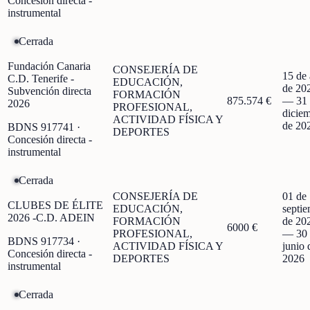
Concesión directa -
instrumental
Cerrada
Fundación Canaria
CONSEJERÍA DE
15 de 
C.D. Tenerife -
EDUCACIÓN,
de 20
Subvención directa
FORMACIÓN
875.574 €
—
31
2026
PROFESIONAL,
dicie
ACTIVIDAD FÍSICA Y
de 20
BDNS
917741
·
DEPORTES
Concesión directa -
instrumental
Cerrada
CONSEJERÍA DE
01 de
CLUBES DE ÉLITE
EDUCACIÓN,
septi
2026 -C.D. ADEIN
FORMACIÓN
de 20
6000 €
PROFESIONAL,
—
30
BDNS
917734
·
ACTIVIDAD FÍSICA Y
junio 
Concesión directa -
DEPORTES
2026
instrumental
Cerrada