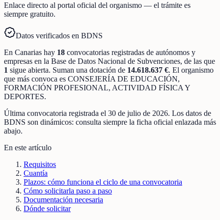
Enlace directo al portal oficial del organismo — el trámite es
siempre gratuito.
Datos verificados en BDNS
En
Canarias
hay
18
convocatorias registradas
de
autónomos y
empresas
en la Base de Datos Nacional de Subvenciones
, de las que
1
sigue abierta
.
Suman una dotación de
14.618.637 €
.
El organismo
que más convoca es
CONSEJERÍA DE EDUCACIÓN,
FORMACIÓN PROFESIONAL, ACTIVIDAD FÍSICA Y
DEPORTES
.
Última convocatoria registrada el
30 de julio de 2026
. Los datos de
BDNS son dinámicos: consulta siempre la ficha oficial enlazada más
abajo.
En este artículo
Requisitos
Cuantía
Plazos: cómo funciona el ciclo de una convocatoria
Cómo solicitarla paso a paso
Documentación necesaria
Dónde solicitar