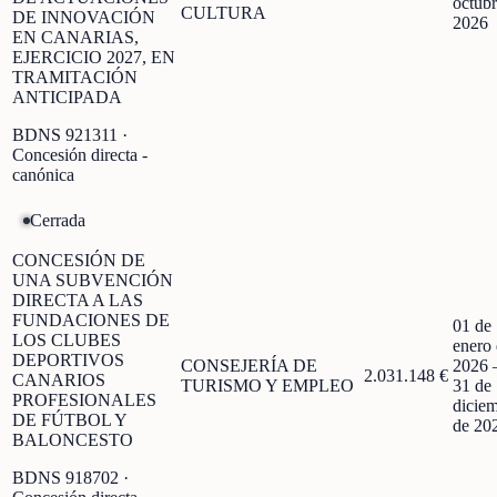
octubr
CULTURA
DE INNOVACIÓN
2026
EN CANARIAS,
EJERCICIO 2027, EN
TRAMITACIÓN
ANTICIPADA
BDNS
921311
·
Concesión directa -
canónica
Cerrada
CONCESIÓN DE
UNA SUBVENCIÓN
DIRECTA A LAS
FUNDACIONES DE
01 de
LOS CLUBES
enero
DEPORTIVOS
CONSEJERÍA DE
2026
2.031.148 €
CANARIOS
TURISMO Y EMPLEO
31 de
PROFESIONALES
dicie
DE FÚTBOL Y
de 20
BALONCESTO
BDNS
918702
·