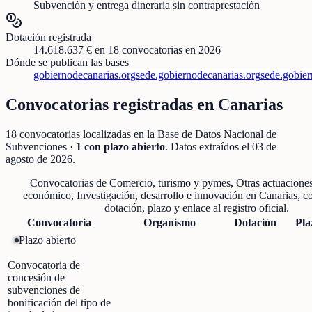
Subvención y entrega dineraria sin contraprestación
Dotación registrada
14.618.637 €
en
18
convocatorias
en 2026
Dónde se publican las bases
gobiernodecanarias.org
sede.gobiernodecanarias.org
sede.gobier
Convocatorias registradas en
Canarias
18
convocatorias localizadas
en la Base de Datos Nacional de
Subvenciones
·
1
con plazo abierto
. Datos extraídos el
03 de
agosto de 2026
.
Convocatorias de
Comercio, turismo y pymes, Otras actuaciones
económico, Investigación, desarrollo e innovación
en
Canarias
, c
dotación, plazo y enlace al registro oficial.
Convocatoria
Organismo
Dotación
Pla
Plazo abierto
Convocatoria de
concesión de
subvenciones de
bonificación del tipo de