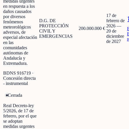
medidas urgentes
en respuesta a los
daños causados
17 de
por diversos
D.G. DE
febrero de
fenómenos
PROTECCIÓN
2026
—
meteorológicos
200.000.000 €
CIVIL Y
20 de
adversos, de
EMERGENCIAS
diciembre
especial afectación
r
de 2027
en las
comunidades
autónomas de
Andalucía y
Extremadura.
BDNS
916719
·
Concesión directa
- instrumental
Cerrada
Real Decreto-ley
5/2026, de 17 de
febrero, por el que
se adoptan
medidas urgentes