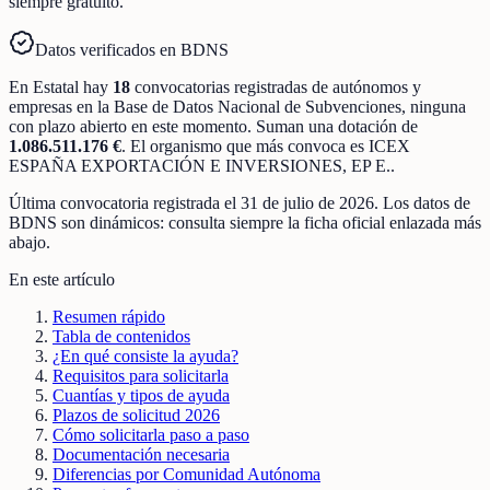
siempre gratuito.
Datos verificados en BDNS
En
Estatal
hay
18
convocatorias registradas
de
autónomos y
empresas
en la Base de Datos Nacional de Subvenciones
, ninguna
con plazo abierto en este momento
.
Suman una dotación de
1.086.511.176 €
.
El organismo que más convoca es
ICEX
ESPAÑA EXPORTACIÓN E INVERSIONES, EP E.
.
Última convocatoria registrada el
31 de julio de 2026
. Los datos de
BDNS son dinámicos: consulta siempre la ficha oficial enlazada más
abajo.
En este artículo
Resumen rápido
Tabla de contenidos
¿En qué consiste la ayuda?
Requisitos para solicitarla
Cuantías y tipos de ayuda
Plazos de solicitud 2026
Cómo solicitarla paso a paso
Documentación necesaria
Diferencias por Comunidad Autónoma