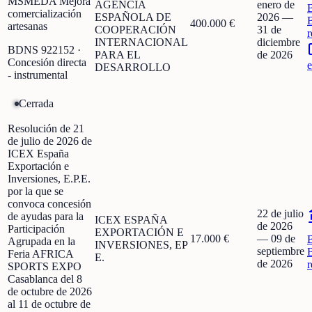
MSMEDA Mejora
AGENCIA
enero de
comercialización
ESPAÑOLA DE
2026
—
400.000 €
artesanas
COOPERACIÓN
31 de
r
INTERNACIONAL
diciembre
BDNS
922152
·
PARA EL
de 2026
Concesión directa
e
DESARROLLO
- instrumental
Cerrada
Resolución de 21
de julio de 2026 de
ICEX España
Exportación e
Inversiones, E.P.E.
por la que se
convoca concesión
22 de julio
de ayudas para la
ICEX ESPAÑA
de 2026
Participación
EXPORTACIÓN E
17.000 €
—
09 de
Agrupada en la
INVERSIONES, EP
septiembre
Feria AFRICA
E.
de 2026
r
SPORTS EXPO
Casablanca del 8
de octubre de 2026
al 11 de octubre de