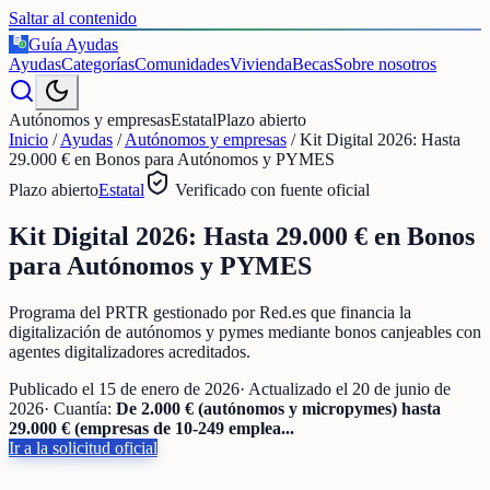
Saltar al contenido
Guía Ayudas
€
Ayudas
Categorías
Comunidades
Vivienda
Becas
Sobre nosotros
Autónomos y empresas
Estatal
Plazo abierto
Inicio
/
Ayudas
/
Autónomos y empresas
/
Kit Digital 2026: Hasta
29.000 € en Bonos para Autónomos y PYMES
Plazo abierto
Estatal
Verificado con fuente oficial
Kit Digital 2026: Hasta 29.000 € en Bonos
para Autónomos y PYMES
Programa del PRTR gestionado por Red.es que financia la
digitalización de autónomos y pymes mediante bonos canjeables con
agentes digitalizadores acreditados.
Publicado el
15 de enero de 2026
· Actualizado el
20 de junio de
2026
· Cuantía:
De 2.000 € (autónomos y micropymes) hasta
29.000 € (empresas de 10-249 emplea...
Ir a la solicitud oficial