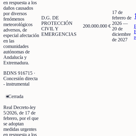
en respuesta a los
daños causados
17 de
por diversos
D.G. DE
febrero de
fenómenos
PROTECCIÓN
2026
—
meteorológicos
200.000.000 €
CIVIL Y
20 de
adversos, de
EMERGENCIAS
diciembre
especial afectación
r
de 2027
en las
comunidades
autónomas de
Andalucía y
Extremadura.
BDNS
916715
·
Concesión directa
- instrumental
Cerrada
Real Decreto-ley
5/2026, de 17 de
febrero, por el que
se adoptan
medidas urgentes
en respuesta a los