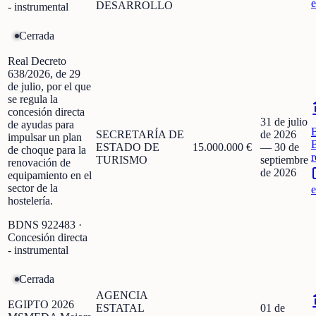
e
DESARROLLO
- instrumental
Cerrada
Real Decreto
638/2026, de 29
de julio, por el que
se regula la
concesión directa
31 de julio
de ayudas para
SECRETARÍA DE
de 2026
impulsar un plan
ESTADO DE
15.000.000 €
—
30 de
de choque para la
r
TURISMO
septiembre
renovación de
de 2026
equipamiento en el
sector de la
e
hostelería.
BDNS
922483
·
Concesión directa
- instrumental
Cerrada
AGENCIA
EGIPTO 2026
ESTATAL
01 de