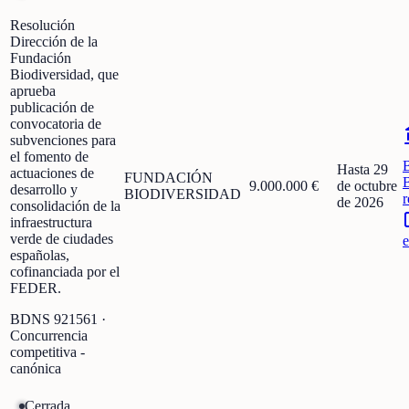
Resolución
Dirección de la
Fundación
Biodiversidad, que
aprueba
publicación de
convocatoria de
subvenciones para
el fomento de
Hasta 29
actuaciones de
FUNDACIÓN
9.000.000 €
de octubre
desarrollo y
BIODIVERSIDAD
r
de 2026
consolidación de la
infraestructura
verde de ciudades
e
españolas,
cofinanciada por el
FEDER.
BDNS
921561
·
Concurrencia
competitiva -
canónica
Cerrada