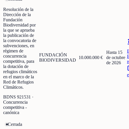
Resolución de la
Dirección de la
Fundación
Biodiversidad por
la que se aprueba
la publicación de
la convocatoria de
subvenciones, en
régimen de
Hasta 15
FUNDACIÓN
concurrencia
10.000.000 €
de octubre
BIODIVERSIDAD
competitiva, para
r
de 2026
la dotación de
refugios climáticos
e
en el marco de la
Red de Refugios
Climáticos.
BDNS
921531
·
Concurrencia
competitiva -
canónica
Cerrada