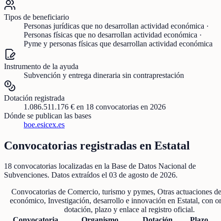
Tipos de beneficiario
Personas jurídicas que no desarrollan actividad económica ·
Personas físicas que no desarrollan actividad económica ·
Pyme y personas físicas que desarrollan actividad económica
Instrumento de la ayuda
Subvención y entrega dineraria sin contraprestación
Dotación registrada
1.086.511.176 €
en
18
convocatorias
en 2026
Dónde se publican las bases
boe.es
icex.es
Convocatorias registradas en
Estatal
18
convocatorias localizadas
en la Base de Datos Nacional de
Subvenciones
. Datos extraídos el
03 de agosto de 2026
.
Convocatorias de
Comercio, turismo y pymes, Otras actuaciones de
económico, Investigación, desarrollo e innovación
en
Estatal
, con o
dotación, plazo y enlace al registro oficial.
Convocatoria
Organismo
Dotación
Plazo