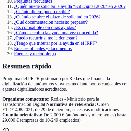
Preguntas frecuentes
¿Quién puede solicitar la ayuda "Kit Digital 2026" en 2026?
¿Cuánto dinero puedo recibir?
¿Cuándo se abre el plazo de solicitud en 2026?
¿Qué documentación necesito preparar?
¿Es compatible con otras ayudas?
¿Cómo se cobra la ayuda una vez concedida?
¿Puedo recurrir si me la deniegan?
¿Tengo que tributar por la ayuda en el IRPF?
Enlaces oficiales y documentos
Fuentes y metodología
Resumen rápido
Programa del PRTR gestionado por Red.es que financia la
digitalización de autónomos y pymes mediante bonos canjeables con
agentes digitalizadores acreditados.
Organismo competente:
Red.es - Ministerio para la
Transformación Digital
Normativa de referencia:
Orden
ETD/1498/2021, de 29 de diciembre; sucesivas modificaciones
Cuantía orientativa:
De 2.000 € (autónomos y micropymes) hasta
29.000 € (empresas de 10-249 empleados).