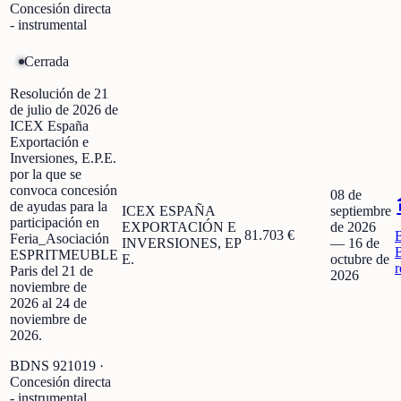
Concesión directa
- instrumental
Cerrada
Resolución de 21
de julio de 2026 de
ICEX España
Exportación e
Inversiones, E.P.E.
por la que se
convoca concesión
08 de
de ayudas para la
ICEX ESPAÑA
septiembre
participación en
EXPORTACIÓN E
de 2026
81.703 €
Feria_Asociación
INVERSIONES, EP
—
16 de
ESPRITMEUBLE
E.
octubre de
r
Paris del 21 de
2026
noviembre de
2026 al 24 de
noviembre de
2026.
BDNS
921019
·
Concesión directa
- instrumental