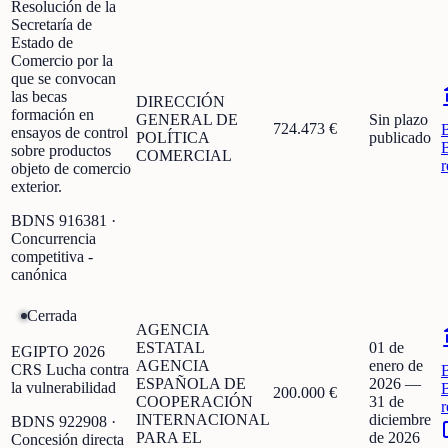
Resolución de la
Secretaría de
Estado de
Comercio por la
que se convocan
las becas
DIRECCIÓN
formación en
GENERAL DE
Sin plazo
724.473 €
ensayos de control
POLÍTICA
publicado
sobre productos
COMERCIAL
r
objeto de comercio
exterior.
BDNS
916381
·
Concurrencia
competitiva -
canónica
Cerrada
AGENCIA
ESTATAL
01 de
EGIPTO 2026
AGENCIA
enero de
CRS Lucha contra
ESPAÑOLA DE
2026
—
la vulnerabilidad
200.000 €
COOPERACIÓN
31 de
r
INTERNACIONAL
diciembre
BDNS
922908
·
PARA EL
de 2026
Concesión directa