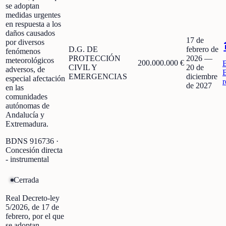
se adoptan
medidas urgentes
en respuesta a los
daños causados
17 de
por diversos
D.G. DE
febrero de
fenómenos
PROTECCIÓN
2026
—
meteorológicos
200.000.000 €
CIVIL Y
20 de
adversos, de
EMERGENCIAS
diciembre
especial afectación
r
de 2027
en las
comunidades
autónomas de
Andalucía y
Extremadura.
BDNS
916736
·
Concesión directa
- instrumental
Cerrada
Real Decreto-ley
5/2026, de 17 de
febrero, por el que
se adoptan