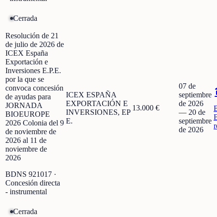
Cerrada
Resolución de 21
de julio de 2026 de
ICEX España
Exportación e
Inversiones E.P.E.
por la que se
07 de
convoca concesión
ICEX ESPAÑA
septiembre
de ayudas para
EXPORTACIÓN E
de 2026
JORNADA
13.000 €
INVERSIONES, EP
—
20 de
BIOEUROPE
E.
septiembre
2026 Colonia del 9
r
de 2026
de noviembre de
2026 al 11 de
noviembre de
2026
BDNS
921017
·
Concesión directa
- instrumental
Cerrada