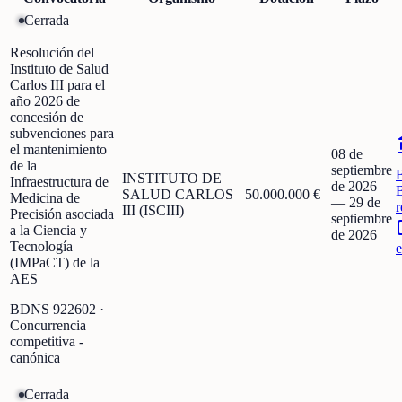
Cerrada
Resolución del
Instituto de Salud
Carlos III para el
año 2026 de
concesión de
subvenciones para
el mantenimiento
08 de
de la
septiembre
INSTITUTO DE
Infraestructura de
de 2026
SALUD CARLOS
50.000.000 €
Medicina de
—
29 de
r
III (ISCIII)
Precisión asociada
septiembre
a la Ciencia y
de 2026
Tecnología
e
(IMPaCT) de la
AES
BDNS
922602
·
Concurrencia
competitiva -
canónica
Cerrada