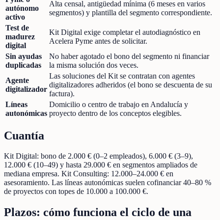
Alta censal, antigüedad mínima (6 meses en varios
autónomo
segmentos) y plantilla del segmento correspondiente.
activo
Test de
Kit Digital exige completar el autodiagnóstico en
madurez
Acelera Pyme antes de solicitar.
digital
Sin ayudas
No haber agotado el bono del segmento ni financiar
duplicadas
la misma solución dos veces.
Las soluciones del Kit se contratan con agentes
Agente
digitalizadores adheridos (el bono se descuenta de su
digitalizador
factura).
Líneas
Domicilio o centro de trabajo en Andalucía y
autonómicas
proyecto dentro de los conceptos elegibles.
Cuantía
Kit Digital: bono de 2.000 € (0–2 empleados), 6.000 € (3–9),
12.000 € (10–49) y hasta 29.000 € en segmentos ampliados de
mediana empresa. Kit Consulting: 12.000–24.000 € en
asesoramiento. Las líneas autonómicas suelen cofinanciar 40–80 %
de proyectos con topes de 10.000 a 100.000 €.
Plazos: cómo funciona el ciclo de una