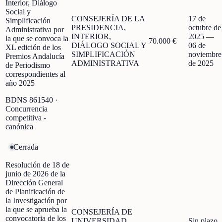
Interior, Diálogo
Social y
CONSEJERÍA DE LA
17 de
Simplificación
PRESIDENCIA,
octubre de
Administrativa por
INTERIOR,
2025
—
la que se convoca la
70.000 €
DIÁLOGO SOCIAL Y
06 de
XL edición de los
SIMPLIFICACIÓN
noviembre
Premios Andalucía
ADMINISTRATIVA
de 2025
de Periodismo
correspondientes al
año 2025
BDNS
861540
·
Concurrencia
competitiva -
canónica
Cerrada
Resolución de 18 de
junio de 2026 de la
Dirección General
de Planificación de
la Investigación por
la que se aprueba la
CONSEJERÍA DE
convocatoria de los
UNIVERSIDAD,
Sin plazo