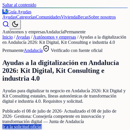
Saltar al contenido
Guía Ayudas
€
Ayudas
Categorías
Comunidades
Vivienda
Becas
Sobre nosotros
Autónomos y empresas
Andalucía
Permanente
Inicio
/
Ayudas
/
Autónomos y empresas
/
Ayudas a la digitalización
en Andalucía 2026: Kit Digital, Kit Consulting e industria 4.0
Permanente
Andalucía
Verificado con fuente oficial
Ayudas a la digitalización en Andalucía
2026: Kit Digital, Kit Consulting e
industria 4.0
Ayudas para digitalizar tu negocio en Andalucía 2026: Kit Digital y
Kit Consulting estatales, líneas autonómicas de transformación
digital e industria 4.0. Requisitos y solicitud.
Publicado el
08 de julio de 2026
· Actualizado el
08 de julio de
2026
· Gestiona:
Consejería competente en innovación y
transformación digital — Junta de Andalucía
Ir a la solicitud oficial