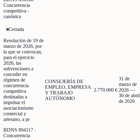
Concurrencia
competitiva -
canónica
Cerrada
Resolución de 19 de
marzo de 2026, por
la que se convocan,
para el ejercicio
2026, las
subvenciones a
conceder en
31 de
régimen de
CONSEJERÍA DE
marzo de
concurrencia
EMPLEO, EMPRESA
2.770.000 €
2026
—
competitiva
Y TRABAJO
30 de abril
destinadas a
AUTÓNOMO
de 2026
impulsar el
asociacionismo
comercial y
artesano, a pr
BDNS
894117
·
Concurrencia