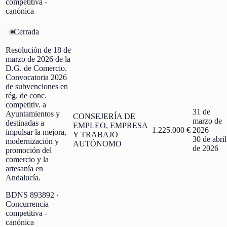
competitiva -
canónica
Cerrada
Resolución de 18 de
marzo de 2026 de la
D.G. de Comercio.
Convocatoria 2026
de subvenciones en
rég. de conc.
competitiv. a
31 de
Ayuntamientos y
CONSEJERÍA DE
marzo de
destinadas a
EMPLEO, EMPRESA
1.225.000 €
2026
—
impulsar la mejora,
Y TRABAJO
30 de abril
modernización y
AUTÓNOMO
de 2026
promoción del
comercio y la
artesanía en
Andalucía.
BDNS
893892
·
Concurrencia
competitiva -
canónica