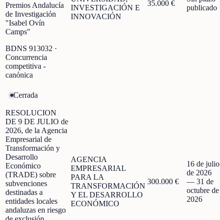
35.000 €
Premios Andalucía
INVESTIGACIÓN E
publicado
de Investigación
INNOVACIÓN
"Isabel Ovín
Camps"
BDNS
913032
·
Concurrencia
competitiva -
canónica
Cerrada
RESOLUCION
DE 9 DE JULIO de
2026, de la Agencia
Empresarial de
Transformación y
Desarrollo
AGENCIA
16 de julio
Económico
EMPRESARIAL
de 2026
(TRADE) sobre
PARA LA
300.000 €
—
31 de
subvenciones
TRANSFORMACIÓN
octubre de
destinadas a
Y EL DESARROLLO
2026
entidades locales
ECONÓMICO
andaluzas en riesgo
de exclusión