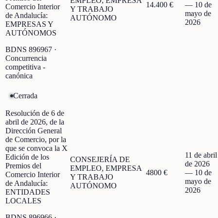
EMPLEO, EMPRESA
14.400 €
—
10 de
Comercio Interior
Y TRABAJO
mayo de
de Andalucía:
AUTÓNOMO
2026
EMPRESAS Y
AUTÓNOMOS
BDNS
896967
·
Concurrencia
competitiva -
canónica
Cerrada
Resolución de 6 de
abril de 2026, de la
Dirección General
de Comercio, por la
que se convoca la X
11 de abril
Edición de los
CONSEJERÍA DE
de 2026
Premios del
EMPLEO, EMPRESA
4800 €
—
10 de
Comercio Interior
Y TRABAJO
mayo de
de Andalucía:
AUTÓNOMO
2026
ENTIDADES
LOCALES
BDNS
896966
·