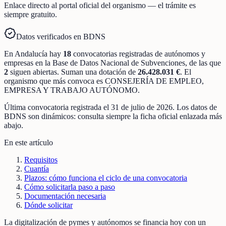
Enlace directo al portal oficial del organismo — el trámite es
siempre gratuito.
Datos verificados en BDNS
En
Andalucía
hay
18
convocatorias registradas
de
autónomos y
empresas
en la Base de Datos Nacional de Subvenciones
, de las que
2
siguen abiertas
.
Suman una dotación de
26.428.031 €
.
El
organismo que más convoca es
CONSEJERÍA DE EMPLEO,
EMPRESA Y TRABAJO AUTÓNOMO
.
Última convocatoria registrada el
31 de julio de 2026
. Los datos de
BDNS son dinámicos: consulta siempre la ficha oficial enlazada más
abajo.
En este artículo
Requisitos
Cuantía
Plazos: cómo funciona el ciclo de una convocatoria
Cómo solicitarla paso a paso
Documentación necesaria
Dónde solicitar
La digitalización de pymes y autónomos se financia hoy con un