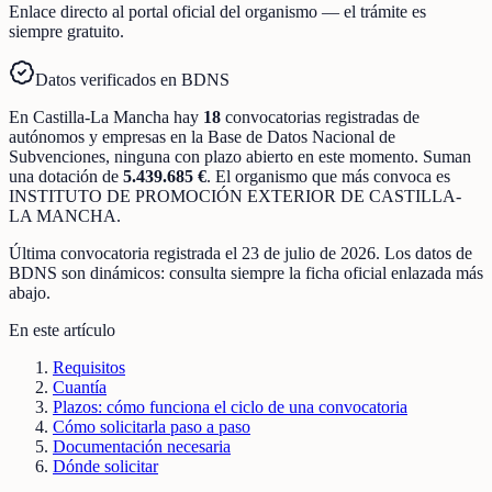
Enlace directo al portal oficial del organismo — el trámite es
siempre gratuito.
Datos verificados en BDNS
En
Castilla-La Mancha
hay
18
convocatorias registradas
de
autónomos y empresas
en la Base de Datos Nacional de
Subvenciones
, ninguna con plazo abierto en este momento
.
Suman
una dotación de
5.439.685 €
.
El organismo que más convoca es
INSTITUTO DE PROMOCIÓN EXTERIOR DE CASTILLA-
LA MANCHA
.
Última convocatoria registrada el
23 de julio de 2026
. Los datos de
BDNS son dinámicos: consulta siempre la ficha oficial enlazada más
abajo.
En este artículo
Requisitos
Cuantía
Plazos: cómo funciona el ciclo de una convocatoria
Cómo solicitarla paso a paso
Documentación necesaria
Dónde solicitar