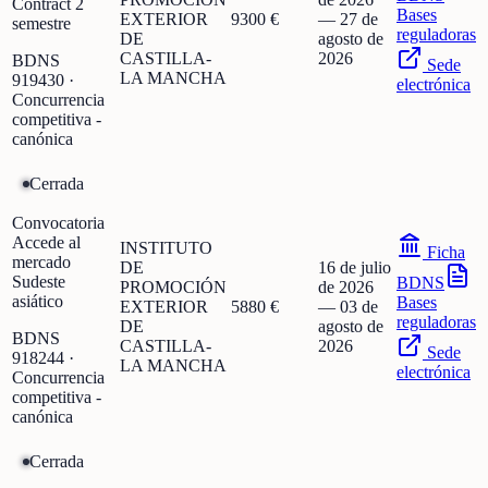
Contract 2
Bases
EXTERIOR
9300 €
—
27 de
semestre
reguladoras
DE
agosto de
CASTILLA-
2026
BDNS
Sede
LA MANCHA
919430
·
electrónica
Concurrencia
competitiva -
canónica
Cerrada
Convocatoria
Accede al
INSTITUTO
Ficha
mercado
DE
16 de julio
Sudeste
BDNS
PROMOCIÓN
de 2026
asiático
Bases
EXTERIOR
5880 €
—
03 de
reguladoras
DE
agosto de
BDNS
CASTILLA-
2026
Sede
918244
·
LA MANCHA
electrónica
Concurrencia
competitiva -
canónica
Cerrada