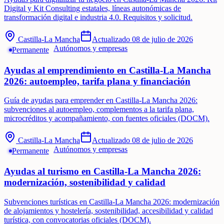
Digital y Kit Consulting estatales, líneas autonómicas de
transformación digital e industria 4.0. Requisitos y solicitud.
Castilla-La Mancha
Actualizado
08 de julio de 2026
Autónomos y empresas
Permanente
Ayudas al emprendimiento en Castilla-La Mancha
2026: autoempleo, tarifa plana y financiación
Guía de ayudas para emprender en Castilla-La Mancha 2026:
subvenciones al autoempleo, complementos a la tarifa plana,
microcréditos y acompañamiento, con fuentes oficiales (DOCM).
Castilla-La Mancha
Actualizado
08 de julio de 2026
Autónomos y empresas
Permanente
Ayudas al turismo en Castilla-La Mancha 2026:
modernización, sostenibilidad y calidad
Subvenciones turísticas en Castilla-La Mancha 2026: modernización
de alojamientos y hostelería, sostenibilidad, accesibilidad y calidad
turística, con convocatorias oficiales (DOCM).