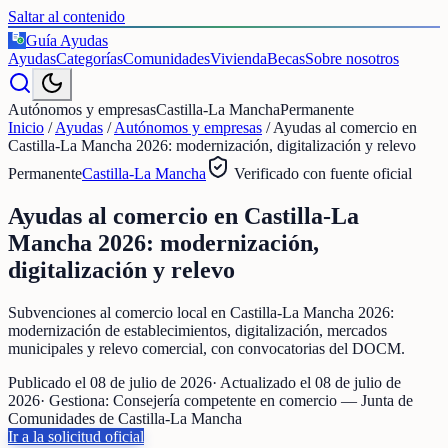
Saltar al contenido
Guía Ayudas
€
Ayudas
Categorías
Comunidades
Vivienda
Becas
Sobre nosotros
Autónomos y empresas
Castilla-La Mancha
Permanente
Inicio
/
Ayudas
/
Autónomos y empresas
/
Ayudas al comercio en
Castilla-La Mancha 2026: modernización, digitalización y relevo
Permanente
Castilla-La Mancha
Verificado con fuente oficial
Ayudas al comercio en Castilla-La
Mancha 2026: modernización,
digitalización y relevo
Subvenciones al comercio local en Castilla-La Mancha 2026:
modernización de establecimientos, digitalización, mercados
municipales y relevo comercial, con convocatorias del DOCM.
Publicado el
08 de julio de 2026
· Actualizado el
08 de julio de
2026
· Gestiona:
Consejería competente en comercio — Junta de
Comunidades de Castilla-La Mancha
Ir a la solicitud oficial