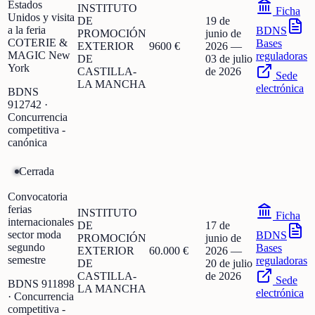
Estados
INSTITUTO
Ficha
Unidos y visita
DE
19 de
a la feria
BDNS
PROMOCIÓN
junio de
COTERIE &
Bases
EXTERIOR
9600 €
2026
—
MAGIC New
reguladoras
DE
03 de julio
York
CASTILLA-
de 2026
Sede
LA MANCHA
electrónica
BDNS
912742
·
Concurrencia
competitiva -
canónica
Cerrada
Convocatoria
ferias
INSTITUTO
Ficha
internacionales
DE
17 de
sector moda
BDNS
PROMOCIÓN
junio de
segundo
Bases
EXTERIOR
60.000 €
2026
—
semestre
reguladoras
DE
20 de julio
CASTILLA-
de 2026
Sede
BDNS
911898
LA MANCHA
electrónica
· Concurrencia
competitiva -