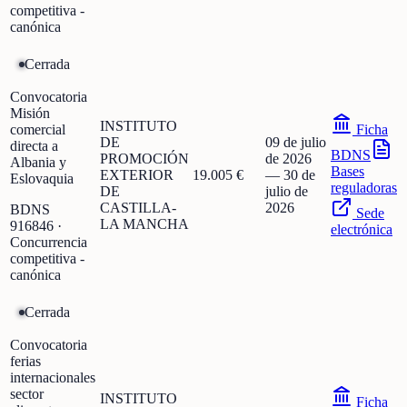
competitiva -
canónica
Cerrada
Convocatoria
Misión
INSTITUTO
comercial
Ficha
DE
09 de julio
directa a
BDNS
PROMOCIÓN
de 2026
Albania y
Bases
EXTERIOR
19.005 €
—
30 de
Eslovaquia
reguladoras
DE
julio de
CASTILLA-
2026
BDNS
Sede
LA MANCHA
916846
·
electrónica
Concurrencia
competitiva -
canónica
Cerrada
Convocatoria
ferias
internacionales
sector
INSTITUTO
Ficha