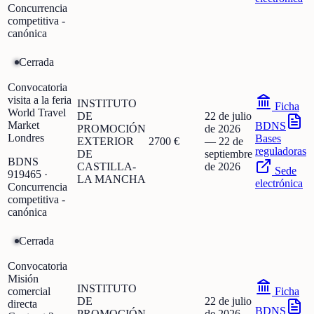
Concurrencia
competitiva -
canónica
Cerrada
Convocatoria
visita a la feria
INSTITUTO
Ficha
World Travel
DE
22 de julio
Market
BDNS
PROMOCIÓN
de 2026
Londres
Bases
EXTERIOR
2700 €
—
22 de
reguladoras
DE
septiembre
BDNS
CASTILLA-
de 2026
Sede
919465
·
LA MANCHA
electrónica
Concurrencia
competitiva -
canónica
Cerrada
Convocatoria
Misión
INSTITUTO
comercial
Ficha
DE
22 de julio
directa
BDNS
PROMOCIÓN
de 2026