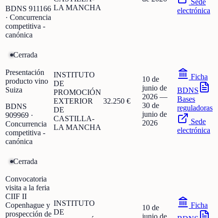
Sede
LA MANCHA
BDNS
911166
electrónica
· Concurrencia
competitiva -
canónica
Cerrada
Presentación
INSTITUTO
Ficha
10 de
producto vino
DE
junio de
Suiza
BDNS
PROMOCIÓN
2026
—
Bases
EXTERIOR
32.250 €
30 de
BDNS
reguladoras
DE
junio de
909969
·
CASTILLA-
Sede
2026
Concurrencia
LA MANCHA
electrónica
competitiva -
canónica
Cerrada
Convocatoria
visita a la feria
CIIF II
INSTITUTO
Copenhague y
Ficha
10 de
DE
prospección de
junio de