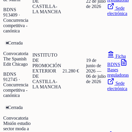
DE
22 de julio
CASTILLA-
de 2026
Sede
BDNS
LA MANCHA
electrónica
913409
·
Concurrencia
competitiva -
canónica
Cerrada
Convocatoria
INSTITUTO
Ficha
The Spanish
DE
19 de
Edit Chicago
BDNS
PROMOCIÓN
junio de
Bases
EXTERIOR
21.280 €
2026
—
BDNS
reguladoras
DE
06 de julio
912745
·
CASTILLA-
de 2026
Sede
Concurrencia
LA MANCHA
electrónica
competitiva -
canónica
Cerrada
Convocatoria
Misión estudio
sector moda a