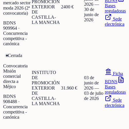
BDNS
PROMOCIÓN
mercado sector
2026
—
Bases
EXTERIOR
2400 €
moda 2026 (2ª
30 de
reguladoras
DE
convocatoria)
junio de
CASTILLA-
Sede
2026
LA MANCHA
BDNS
electrónica
909964
·
Concurrencia
competitiva -
canónica
Cerrada
Convocatoria
Misión
INSTITUTO
Ficha
comercial
DE
03 de
directa a
BDNS
PROMOCIÓN
junio de
Méjico
Bases
EXTERIOR
31.960 €
2026
—
reguladoras
DE
03 de julio
BDNS
CASTILLA-
de 2026
Sede
908488
·
LA MANCHA
electrónica
Concurrencia
competitiva -
canónica