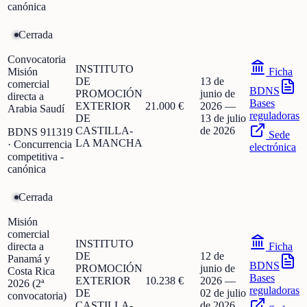
canónica
Cerrada
Convocatoria
INSTITUTO
Misión
Ficha
DE
13 de
comercial
BDNS
PROMOCIÓN
junio de
directa a
Bases
EXTERIOR
21.000 €
2026
—
Arabia Saudí
reguladoras
DE
13 de julio
CASTILLA-
de 2026
BDNS
911319
Sede
LA MANCHA
· Concurrencia
electrónica
competitiva -
canónica
Cerrada
Misión
comercial
INSTITUTO
directa a
Ficha
DE
12 de
Panamá y
BDNS
PROMOCIÓN
junio de
Costa Rica
Bases
EXTERIOR
10.238 €
2026
—
2026 (2ª
reguladoras
DE
02 de julio
convocatoria)
CASTILLA-
de 2026