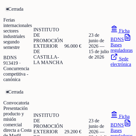
Cerrada
Ferias
internacionales
INSTITUTO
sectores
Ficha
DE
23 de
industriales
BDNS
PROMOCIÓN
junio de
segundo
Bases
EXTERIOR
96.000 €
2026
—
semestre
reguladoras
DE
15 de julio
CASTILLA-
de 2026
BDNS
Sede
LA MANCHA
913419
·
electrónica
Concurrencia
competitiva -
canónica
Cerrada
Convocatoria
Presentación
producto y
INSTITUTO
Ficha
misión
DE
23 de
comercial
BDNS
PROMOCIÓN
junio de
directa a Costa
Bases
EXTERIOR
29.200 €
2026
—
de Marfil
reguladoras