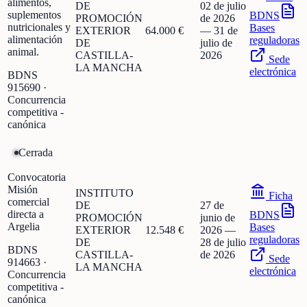
alimentos,
DE
02 de julio
suplementos
BDNS
PROMOCIÓN
de 2026
nutricionales y
Bases
EXTERIOR
64.000 €
—
31 de
alimentación
reguladoras
DE
julio de
animal.
CASTILLA-
2026
Sede
LA MANCHA
electrónica
BDNS
915690
·
Concurrencia
competitiva -
canónica
Cerrada
Convocatoria
Misión
INSTITUTO
Ficha
comercial
DE
27 de
directa a
BDNS
PROMOCIÓN
junio de
Argelia
Bases
EXTERIOR
12.548 €
2026
—
reguladoras
DE
28 de julio
BDNS
CASTILLA-
de 2026
Sede
914663
·
LA MANCHA
electrónica
Concurrencia
competitiva -
canónica