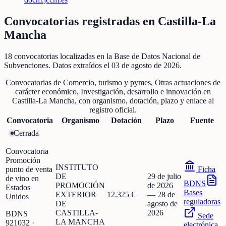
Convocatorias registradas en
Castilla-La
Mancha
18
convocatorias localizadas
en la Base de Datos Nacional de
Subvenciones
. Datos extraídos el
03 de agosto de 2026
.
Convocatorias de
Comercio, turismo y pymes, Otras actuaciones de
carácter económico, Investigación, desarrollo e innovación
en
Castilla-La Mancha
, con organismo, dotación, plazo y enlace al
registro oficial.
Convocatoria
Organismo
Dotación
Plazo
Fuente
Cerrada
Convocatoria
Promoción
INSTITUTO
punto de venta
Ficha
DE
29 de julio
de vino en
BDNS
PROMOCIÓN
de 2026
Estados
Bases
EXTERIOR
12.325 €
—
28 de
Unidos
reguladoras
DE
agosto de
CASTILLA-
2026
BDNS
Sede
LA MANCHA
921032
·
electrónica