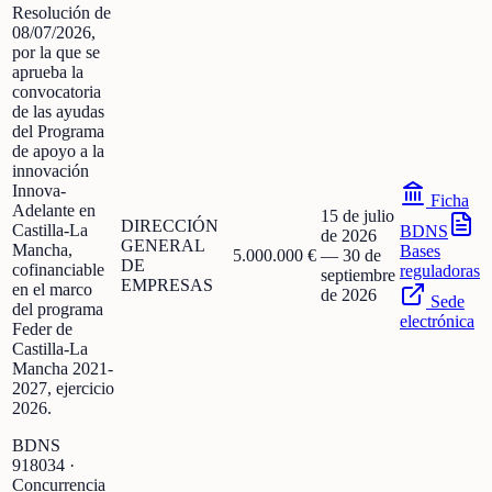
Resolución de
08/07/2026,
por la que se
aprueba la
convocatoria
de las ayudas
del Programa
de apoyo a la
innovación
Innova-
Ficha
Adelante en
15 de julio
DIRECCIÓN
Castilla-La
BDNS
de 2026
GENERAL
Mancha,
Bases
5.000.000 €
—
30 de
DE
cofinanciable
reguladoras
septiembre
EMPRESAS
en el marco
de 2026
Sede
del programa
electrónica
Feder de
Castilla-La
Mancha 2021-
2027, ejercicio
2026.
BDNS
918034
·
Concurrencia