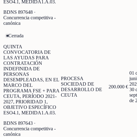
ESO4.1, MEDIDA1.A.03.
BDNS
897648
·
Concurrencia competitiva -
canónica
Cerrada
QUINTA
CONVOCATORIA DE
LAS AYUDAS PARA
CONTRATACIÓN
INDEFINIDA DE
01 
PERSONAS
PROCESA
jun
DESEMPLEADAS, EN EL
SOCIEDAD DE
202
MARCO DEL
200.000 €
DESARROLLO DE
30 
PROGRAMA FSE + PARA
CEUTA
sep
CEUTA, PERÍODO 2021-
de 
2027, PRIORIDAD 1,
OBJETIVO ESPECÍFICO
ESO4.1, MEDIDA1.A.03.
BDNS
897643
·
Concurrencia competitiva -
canónica