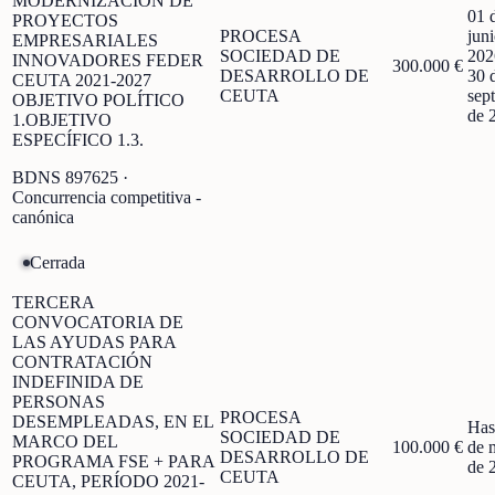
MODERNIZACIÓN DE
01 
PROYECTOS
PROCESA
jun
EMPRESARIALES
SOCIEDAD DE
202
INNOVADORES FEDER
300.000 €
DESARROLLO DE
30 
CEUTA 2021-2027
CEUTA
sep
OBJETIVO POLÍTICO
de 
1.OBJETIVO
ESPECÍFICO 1.3.
BDNS
897625
·
Concurrencia competitiva -
canónica
Cerrada
TERCERA
CONVOCATORIA DE
LAS AYUDAS PARA
CONTRATACIÓN
INDEFINIDA DE
PERSONAS
PROCESA
DESEMPLEADAS, EN EL
Has
SOCIEDAD DE
MARCO DEL
100.000 €
de 
DESARROLLO DE
PROGRAMA FSE + PARA
de 
CEUTA
CEUTA, PERÍODO 2021-