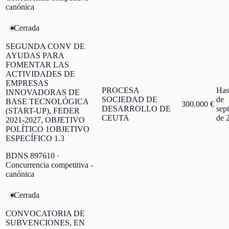
canónica
Cerrada
SEGUNDA CONV DE
AYUDAS PARA
FOMENTAR LAS
ACTIVIDADES DE
EMPRESAS
PROCESA
Has
INNOVADORAS DE
SOCIEDAD DE
de
BASE TECNOLÓGICA
300.000 €
DESARROLLO DE
sep
(START-UP), FEDER
CEUTA
de 
2021-2027, OBJETIVO
POLÍTICO 1OBJETIVO
ESPECÍFICO 1.3
BDNS
897610
·
Concurrencia competitiva -
canónica
Cerrada
CONVOCATORIA DE
SUBVENCIONES, EN