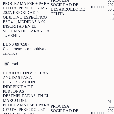
PROCESA
oct
PROGRAMA FSE + PARA
SOCIEDAD DE
202
100.000 €
CEUTA, PERÍODO 2021-
DESARROLLO DE
30 
2027, PRIORIDAD 5,
CEUTA
dic
OBJETIVO ESPECÍFICO
de 
ESO4.1, MEDIDA5.A.02.
INSCRITAS EN EL
SISTEMA DE GARANTIA
JUVENIL
BDNS
897658
·
Concurrencia competitiva -
canónica
Cerrada
CUARTA CONV DE LAS
AYUDAS PARA
CONTRATACIÓN
INDEFINIDA DE
PERSONAS
DESEMPLEADAS, EN EL
MARCO DEL
01 
PROGRAMA FSE + PARA
PROCESA
jun
CEUTA, PERÍODO 2021-
SOCIEDAD DE
202
100.000 €