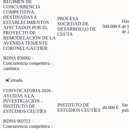
REGIMEN DE
CONCURRENCIA
COMPETITIVA,
DESTINADAS A
PROCESA
Has
ESTABLECIMIENTOS
SOCIEDAD DE
500.000 €
de 
AFECTADOS POR EL
DESARROLLO DE
de 
PROYECTO DE
CEUTA
REMODELACIÓN DE LA
AVENIDA TENIENTE
CORONEL GAUTIER.
BDNS
856002
·
Concurrencia competitiva -
canónica
Cerrada
CONVOCATORIA 2026 -
AYUDAS A LA
INVESTIGACIÓN -
INSTITUTO DE
Sin
INSTITUTO DE
40.000 €
ESTUDIOS CEUTÍES
pub
ESTUDIOS CEUTÍES
BDNS
902551
·
Concurrencia competitiva -