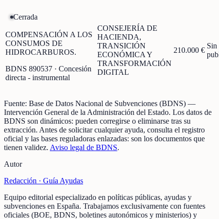
Cerrada
CONSEJERÍA DE
COMPENSACIÓN A LOS
HACIENDA,
CONSUMOS DE
TRANSICIÓN
Sin
210.000 €
HIDROCARBUROS.
ECONÓMICA Y
pub
TRANSFORMACIÓN
BDNS
890537
· Concesión
DIGITAL
directa - instrumental
Fuente:
Base de Datos Nacional de Subvenciones (BDNS)
—
Intervención General de la Administración del Estado
.
Los datos de
BDNS son dinámicos: pueden corregirse o eliminarse tras su
extracción.
Antes de solicitar cualquier ayuda, consulta el registro
oficial y las bases reguladoras enlazadas: son los documentos que
tienen validez.
Aviso legal de BDNS
.
Autor
Redacción ·
Guía Ayudas
Equipo editorial especializado en políticas públicas, ayudas y
subvenciones en España. Trabajamos exclusivamente con fuentes
oficiales (BOE, BDNS, boletines autonómicos y ministerios) y