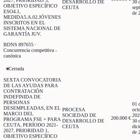
2027, PRIORIDAD 5,
DESARROLLO DE
30 
OBJETIVO ESPECÍFICO
CEUTA
sep
ESO4.1,
de 
MEDIDA5.A.02.JÓVENES
INSCRITOS EN EL
SISTEMA NACIONAL DE
GARANTÍA JUV.
BDNS
897655
·
Concurrencia competitiva -
canónica
Cerrada
SEXTA CONVOCATORIA
DE LAS AYUDAS PARA
CONTRATACIÓN
INDEFINIDA DE
PERSONAS
01 
DESEMPLEADAS, EN EL
PROCESA
oct
MARCO DEL
SOCIEDAD DE
202
200.000 €
PROGRAMA FSE + PARA
DESARROLLO DE
30 
CEUTA, PERÍODO 2021-
CEUTA
dic
2027, PRIORIDAD 1,
de 
OBJETIVO ESPECÍFICO