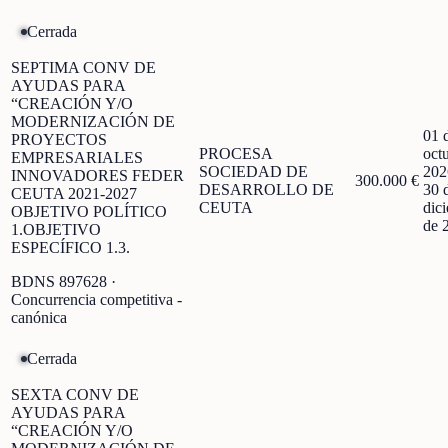
Cerrada
SEPTIMA CONV DE
AYUDAS PARA
“CREACIÓN Y/O
MODERNIZACIÓN DE
01 
PROYECTOS
PROCESA
oct
EMPRESARIALES
SOCIEDAD DE
202
INNOVADORES FEDER
300.000 €
DESARROLLO DE
30 
CEUTA 2021-2027
CEUTA
dic
OBJETIVO POLÍTICO
de 
1.OBJETIVO
ESPECÍFICO 1.3.
BDNS
897628
·
Concurrencia competitiva -
canónica
Cerrada
SEXTA CONV DE
AYUDAS PARA
“CREACIÓN Y/O