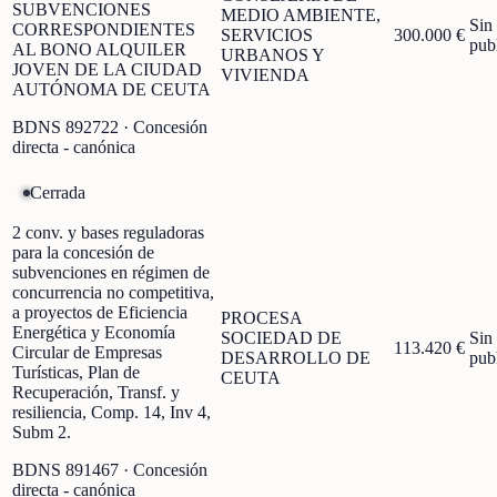
SUBVENCIONES
MEDIO AMBIENTE,
Sin
CORRESPONDIENTES
SERVICIOS
300.000 €
pub
AL BONO ALQUILER
URBANOS Y
JOVEN DE LA CIUDAD
VIVIENDA
AUTÓNOMA DE CEUTA
BDNS
892722
· Concesión
directa - canónica
Cerrada
2 conv. y bases reguladoras
para la concesión de
subvenciones en régimen de
concurrencia no competitiva,
a proyectos de Eficiencia
PROCESA
Energética y Economía
SOCIEDAD DE
Sin
113.420 €
Circular de Empresas
DESARROLLO DE
pub
Turísticas, Plan de
CEUTA
Recuperación, Transf. y
resiliencia, Comp. 14, Inv 4,
Subm 2.
BDNS
891467
· Concesión
directa - canónica