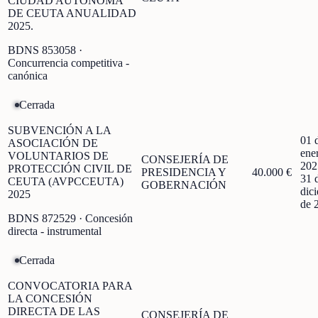
CIUDAD AUTONOMA
DE CEUTA ANUALIDAD
2025.
BDNS
853058
·
Concurrencia competitiva -
canónica
Cerrada
SUBVENCIÓN A LA
01 
ASOCIACIÓN DE
ene
VOLUNTARIOS DE
CONSEJERÍA DE
202
PROTECCIÓN CIVIL DE
PRESIDENCIA Y
40.000 €
31 
CEUTA (AVPCCEUTA)
GOBERNACIÓN
dic
2025
de 
BDNS
872529
· Concesión
directa - instrumental
Cerrada
CONVOCATORIA PARA
LA CONCESIÓN
DIRECTA DE LAS
CONSEJERÍA DE