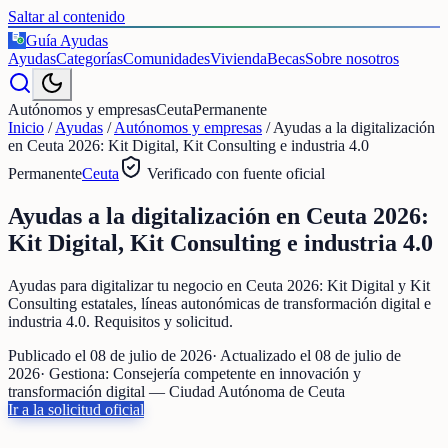
Saltar al contenido
Guía Ayudas
€
Ayudas
Categorías
Comunidades
Vivienda
Becas
Sobre nosotros
Autónomos y empresas
Ceuta
Permanente
Inicio
/
Ayudas
/
Autónomos y empresas
/
Ayudas a la digitalización
en Ceuta 2026: Kit Digital, Kit Consulting e industria 4.0
Permanente
Ceuta
Verificado con fuente oficial
Ayudas a la digitalización en Ceuta 2026:
Kit Digital, Kit Consulting e industria 4.0
Ayudas para digitalizar tu negocio en Ceuta 2026: Kit Digital y Kit
Consulting estatales, líneas autonómicas de transformación digital e
industria 4.0. Requisitos y solicitud.
Publicado el
08 de julio de 2026
· Actualizado el
08 de julio de
2026
· Gestiona:
Consejería competente en innovación y
transformación digital — Ciudad Autónoma de Ceuta
Ir a la solicitud oficial