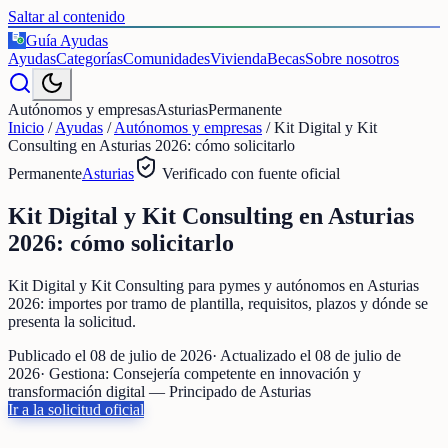
Saltar al contenido
Guía Ayudas
€
Ayudas
Categorías
Comunidades
Vivienda
Becas
Sobre nosotros
Autónomos y empresas
Asturias
Permanente
Inicio
/
Ayudas
/
Autónomos y empresas
/
Kit Digital y Kit
Consulting en Asturias 2026: cómo solicitarlo
Permanente
Asturias
Verificado con fuente oficial
Kit Digital y Kit Consulting en Asturias
2026: cómo solicitarlo
Kit Digital y Kit Consulting para pymes y autónomos en Asturias
2026: importes por tramo de plantilla, requisitos, plazos y dónde se
presenta la solicitud.
Publicado el
08 de julio de 2026
· Actualizado el
08 de julio de
2026
· Gestiona:
Consejería competente en innovación y
transformación digital — Principado de Asturias
Ir a la solicitud oficial