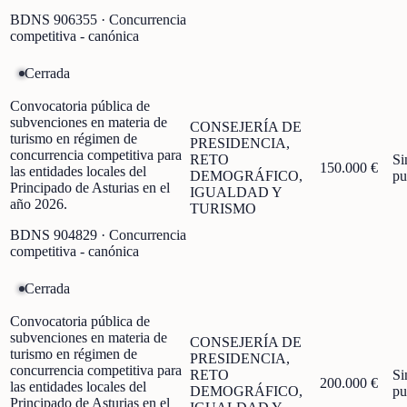
BDNS
906355
· Concurrencia
competitiva - canónica
Cerrada
Convocatoria pública de
subvenciones en materia de
CONSEJERÍA DE
turismo en régimen de
PRESIDENCIA,
concurrencia competitiva para
RETO
Si
150.000 €
las entidades locales del
DEMOGRÁFICO,
pu
Principado de Asturias en el
IGUALDAD Y
año 2026.
TURISMO
BDNS
904829
· Concurrencia
competitiva - canónica
Cerrada
Convocatoria pública de
subvenciones en materia de
CONSEJERÍA DE
turismo en régimen de
PRESIDENCIA,
concurrencia competitiva para
RETO
Si
200.000 €
las entidades locales del
DEMOGRÁFICO,
pu
Principado de Asturias en el