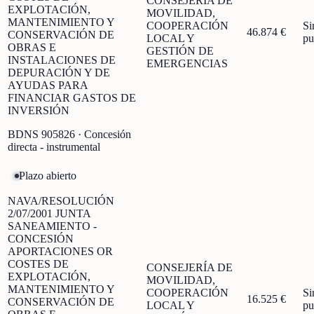
CONSEJERÍA DE
EXPLOTACIÓN,
MOVILIDAD,
MANTENIMIENTO Y
COOPERACIÓN
Si
46.874 €
CONSERVACIÓN DE
LOCAL Y
pu
OBRAS E
GESTIÓN DE
INSTALACIONES DE
EMERGENCIAS
DEPURACIÓN Y DE
AYUDAS PARA
FINANCIAR GASTOS DE
INVERSIÓN
BDNS
905826
· Concesión
directa - instrumental
Plazo abierto
NAVA/RESOLUCIÓN
2/07/2001 JUNTA
SANEAMIENTO -
CONCESIÓN
APORTACIONES OR
COSTES DE
CONSEJERÍA DE
EXPLOTACIÓN,
MOVILIDAD,
MANTENIMIENTO Y
COOPERACIÓN
Si
16.525 €
CONSERVACIÓN DE
LOCAL Y
pu