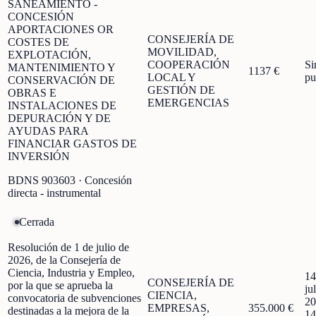
SANEAMIENTO -
CONCESIÓN
APORTACIONES OR
CONSEJERÍA DE
COSTES DE
MOVILIDAD,
EXPLOTACIÓN,
COOPERACIÓN
Si
MANTENIMIENTO Y
1137 €
LOCAL Y
pu
CONSERVACIÓN DE
GESTIÓN DE
OBRAS E
EMERGENCIAS
INSTALACIONES DE
DEPURACIÓN Y DE
AYUDAS PARA
FINANCIAR GASTOS DE
INVERSIÓN
BDNS
903603
· Concesión
directa - instrumental
Cerrada
Resolución de 1 de julio de
2026, de la Consejería de
Ciencia, Industria y Empleo,
14
CONSEJERÍA DE
por la que se aprueba la
ju
CIENCIA,
convocatoria de subvenciones
20
EMPRESAS,
355.000 €
destinadas a la mejora de la
14