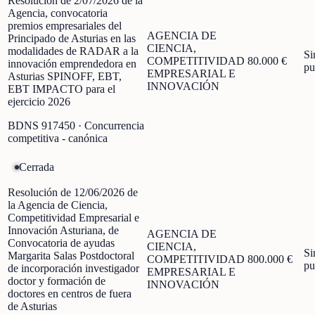
Resolución de 2/07/2026 de la
Agencia, convocatoria
premios empresariales del
AGENCIA DE
Principado de Asturias en las
CIENCIA,
modalidades de RADAR a la
Si
COMPETITIVIDAD
80.000 €
innovación emprendedora en
pu
EMPRESARIAL E
Asturias SPINOFF, EBT,
INNOVACIÓN
EBT IMPACTO para el
ejercicio 2026
BDNS
917450
· Concurrencia
competitiva - canónica
Cerrada
Resolución de 12/06/2026 de
la Agencia de Ciencia,
Competitividad Empresarial e
Innovación Asturiana, de
AGENCIA DE
Convocatoria de ayudas
CIENCIA,
Si
Margarita Salas Postdoctoral
COMPETITIVIDAD
800.000 €
pu
de incorporación investigador
EMPRESARIAL E
doctor y formación de
INNOVACIÓN
doctores en centros de fuera
de Asturias