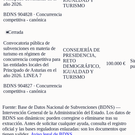
IGUALDAD Y
año 2026.
TURISMO
BDNS
904828
· Concurrencia
competitiva - canónica
Cerrada
Convocatoria pública de
subvenciones en materia de
CONSEJERÍA DE
turismo en régimen de
PRESIDENCIA,
concurrencia competitiva para
RETO
Si
100.000 €
las entidades locales del
DEMOGRÁFICO,
pu
Principado de Asturias en el
IGUALDAD Y
año 2026. LINEA 7
TURISMO
BDNS
904827
· Concurrencia
competitiva - canónica
Fuente:
Base de Datos Nacional de Subvenciones (BDNS)
—
Intervención General de la Administración del Estado
.
Los datos de
BDNS son dinámicos: pueden corregirse o eliminarse tras su
extracción.
Antes de solicitar cualquier ayuda, consulta el registro
oficial y las bases reguladoras enlazadas: son los documentos que
tienen validez.
Aviso legal de BDNS
.