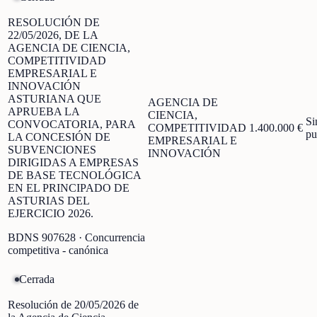
RESOLUCIÓN DE
22/05/2026, DE LA
AGENCIA DE CIENCIA,
COMPETITIVIDAD
EMPRESARIAL E
INNOVACIÓN
ASTURIANA QUE
AGENCIA DE
APRUEBA LA
CIENCIA,
Si
CONVOCATORIA, PARA
COMPETITIVIDAD
1.400.000 €
pu
LA CONCESIÓN DE
EMPRESARIAL E
SUBVENCIONES
INNOVACIÓN
DIRIGIDAS A EMPRESAS
DE BASE TECNOLÓGICA
EN EL PRINCIPADO DE
ASTURIAS DEL
EJERCICIO 2026.
BDNS
907628
· Concurrencia
competitiva - canónica
Cerrada
Resolución de 20/05/2026 de