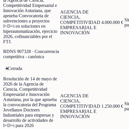
la Agencia de Ciencia,
Competitividad Empresarial e
Innovación Asturiana, que
AGENCIA DE
aprueba Convocatoria de
CIENCIA,
Si
subvenciones a proyectos
COMPETITIVIDAD
4.000.000 €
pu
I+D+i en soluciones en
EMPRESARIAL E
hiperautomatización, ejercicio
INNOVACIÓN
2026, cofinanciables por el
FTJ.
BDNS
907328
· Concurrencia
competitiva - canónica
Cerrada
Resolución de 14 de mayo de
2026 de la Agencia de
Ciencia, Competitividad
Empresarial e Innovación
AGENCIA DE
Asturiana, por la que aprueba
CIENCIA,
Si
la convocatoria del Programa
COMPETITIVIDAD
1.250.000 €
pu
Jovellanos Doctores
EMPRESARIAL E
Industriales para empresas y
INNOVACIÓN
desarrollo de actividades de
I+D+i para 2026