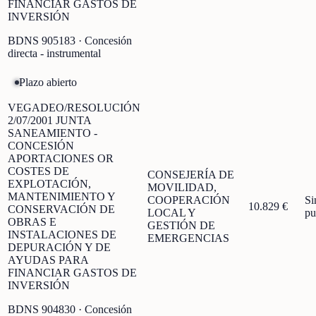
FINANCIAR GASTOS DE
INVERSIÓN
BDNS
905183
· Concesión
directa - instrumental
Plazo abierto
VEGADEO/RESOLUCIÓN
2/07/2001 JUNTA
SANEAMIENTO -
CONCESIÓN
APORTACIONES OR
COSTES DE
CONSEJERÍA DE
EXPLOTACIÓN,
MOVILIDAD,
MANTENIMIENTO Y
COOPERACIÓN
Si
10.829 €
CONSERVACIÓN DE
LOCAL Y
pu
OBRAS E
GESTIÓN DE
INSTALACIONES DE
EMERGENCIAS
DEPURACIÓN Y DE
AYUDAS PARA
FINANCIAR GASTOS DE
INVERSIÓN
BDNS
904830
· Concesión