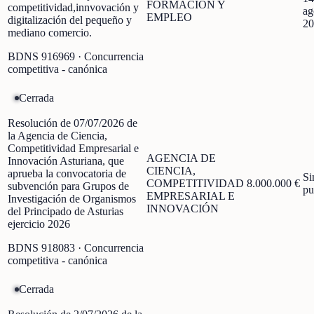
FORMACIÓN Y
competitividad,innvovación y
ag
EMPLEO
digitalización del pequeño y
20
mediano comercio.
BDNS
916969
· Concurrencia
competitiva - canónica
Cerrada
Resolución de 07/07/2026 de
la Agencia de Ciencia,
Competitividad Empresarial e
AGENCIA DE
Innovación Asturiana, que
CIENCIA,
aprueba la convocatoria de
Si
COMPETITIVIDAD
8.000.000 €
subvención para Grupos de
pu
EMPRESARIAL E
Investigación de Organismos
INNOVACIÓN
del Principado de Asturias
ejercicio 2026
BDNS
918083
· Concurrencia
competitiva - canónica
Cerrada