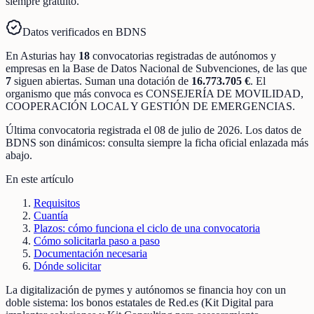
siempre gratuito.
Datos verificados en BDNS
En
Asturias
hay
18
convocatorias registradas
de
autónomos y
empresas
en la Base de Datos Nacional de Subvenciones
, de las que
7
siguen abiertas
.
Suman una dotación de
16.773.705 €
.
El
organismo que más convoca es
CONSEJERÍA DE MOVILIDAD,
COOPERACIÓN LOCAL Y GESTIÓN DE EMERGENCIAS
.
Última convocatoria registrada el
08 de julio de 2026
. Los datos de
BDNS son dinámicos: consulta siempre la ficha oficial enlazada más
abajo.
En este artículo
Requisitos
Cuantía
Plazos: cómo funciona el ciclo de una convocatoria
Cómo solicitarla paso a paso
Documentación necesaria
Dónde solicitar
La digitalización de pymes y autónomos se financia hoy con un
doble sistema: los bonos estatales de Red.es (Kit Digital para