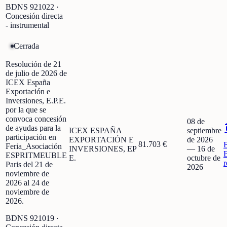
BDNS
921022
·
Concesión directa
- instrumental
Cerrada
Resolución de 21
de julio de 2026 de
ICEX España
Exportación e
Inversiones, E.P.E.
por la que se
convoca concesión
08 de
de ayudas para la
ICEX ESPAÑA
septiembre
participación en
EXPORTACIÓN E
de 2026
81.703 €
Feria_Asociación
INVERSIONES, EP
—
16 de
ESPRITMEUBLE
E.
octubre de
r
Paris del 21 de
2026
noviembre de
2026 al 24 de
noviembre de
2026.
BDNS
921019
·