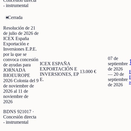
Concesión directa
- instrumental
Cerrada
Resolución de 21
de julio de 2026 de
ICEX España
Exportación e
Inversiones E.P.E.
por la que se
07 de
convoca concesión
ICEX ESPAÑA
septiembre
de ayudas para
EXPORTACIÓN E
de 2026
JORNADA
13.000 €
INVERSIONES, EP
—
20 de
BIOEUROPE
E.
septiembre
2026 Colonia del 9
r
de 2026
de noviembre de
2026 al 11 de
noviembre de
2026
BDNS
921017
·
Concesión directa
- instrumental