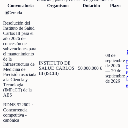
Convocatoria
Organismo
Dotación
Plazo
Cerrada
Resolución del
Instituto de Salud
Carlos III para el
año 2026 de
concesión de
subvenciones para
el mantenimiento
08 de
de la
septiembre
INSTITUTO DE
Infraestructura de
de 2026
SALUD CARLOS
50.000.000 €
Medicina de
—
29 de
r
III (ISCIII)
Precisión asociada
septiembre
a la Ciencia y
de 2026
Tecnología
e
(IMPaCT) de la
AES
BDNS
922602
·
Concurrencia
competitiva -
canónica