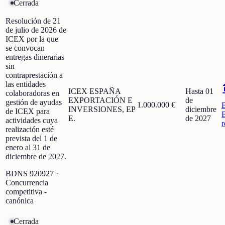
Cerrada
Resolución de 21
de julio de 2026 de
ICEX por la que
se convocan
entregas dinerarias
sin
contraprestación a
las entidades
ICEX ESPAÑA
Hasta 01
colaboradoras en
EXPORTACIÓN E
de
gestión de ayudas
1.000.000 €
INVERSIONES, EP
diciembre
de ICEX para
E.
de 2027
actividades cuya
r
realización esté
prevista del 1 de
enero al 31 de
diciembre de 2027.
BDNS
920927
·
Concurrencia
competitiva -
canónica
Cerrada