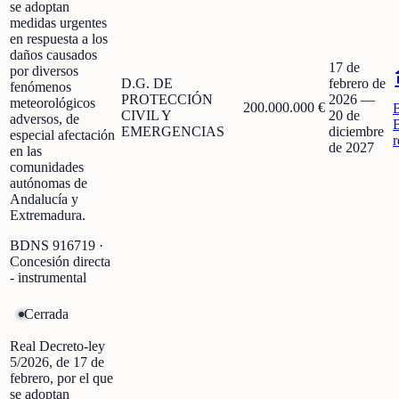
se adoptan
medidas urgentes
en respuesta a los
daños causados
17 de
por diversos
D.G. DE
febrero de
fenómenos
PROTECCIÓN
2026
—
meteorológicos
200.000.000 €
CIVIL Y
20 de
adversos, de
EMERGENCIAS
diciembre
especial afectación
r
de 2027
en las
comunidades
autónomas de
Andalucía y
Extremadura.
BDNS
916719
·
Concesión directa
- instrumental
Cerrada
Real Decreto-ley
5/2026, de 17 de
febrero, por el que
se adoptan