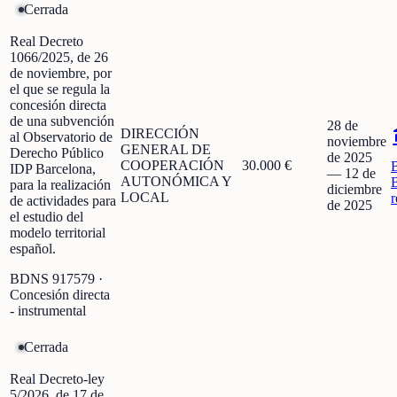
Cerrada
Real Decreto
1066/2025, de 26
de noviembre, por
el que se regula la
concesión directa
de una subvención
28 de
DIRECCIÓN
al Observatorio de
noviembre
GENERAL DE
Derecho Público
de 2025
COOPERACIÓN
30.000 €
IDP Barcelona,
—
12 de
AUTONÓMICA Y
para la realización
diciembre
LOCAL
r
de actividades para
de 2025
el estudio del
modelo territorial
español.
BDNS
917579
·
Concesión directa
- instrumental
Cerrada
Real Decreto-ley
5/2026, de 17 de