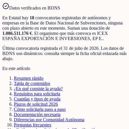
Datos verificados en BDNS
En
Estatal
hay
18
convocatorias registradas
de
autónomos y
empresas
en la Base de Datos Nacional de Subvenciones
, ninguna
con plazo abierto en este momento
.
Suman una dotación de
1.086.511.176 €
.
El organismo que más convoca es
ICEX
ESPAÑA EXPORTACIÓN E INVERSIONES, EP E.
.
Última convocatoria registrada el
31 de julio de 2026
. Los datos de
BDNS son dinámicos: consulta siempre la ficha oficial enlazada más
abajo.
En este artículo
Resumen rápido
Tabla de contenidos
¿En qué consiste la ayuda?
Requisitos para solicitarla
Cuantías y tipos de ayuda
Plazos de solicitud 2026
Cómo solicitarla paso a paso
Documentación necesaria
Diferencias por Comunidad Autónoma
Preguntas frecuentes