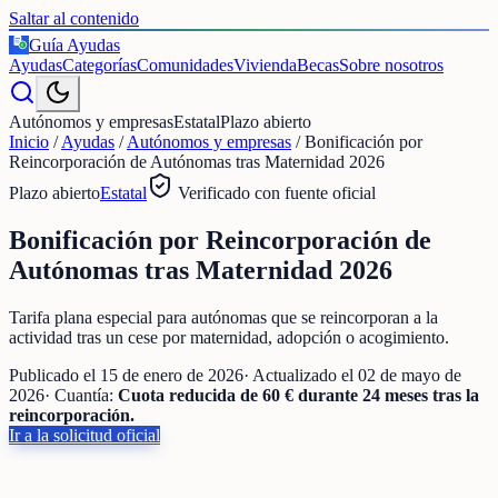
Saltar al contenido
Guía Ayudas
€
Ayudas
Categorías
Comunidades
Vivienda
Becas
Sobre nosotros
Autónomos y empresas
Estatal
Plazo abierto
Inicio
/
Ayudas
/
Autónomos y empresas
/
Bonificación por
Reincorporación de Autónomas tras Maternidad 2026
Plazo abierto
Estatal
Verificado con fuente oficial
Bonificación por Reincorporación de
Autónomas tras Maternidad 2026
Tarifa plana especial para autónomas que se reincorporan a la
actividad tras un cese por maternidad, adopción o acogimiento.
Publicado el
15 de enero de 2026
· Actualizado el
02 de mayo de
2026
· Cuantía:
Cuota reducida de 60 € durante 24 meses tras la
reincorporación.
Ir a la solicitud oficial