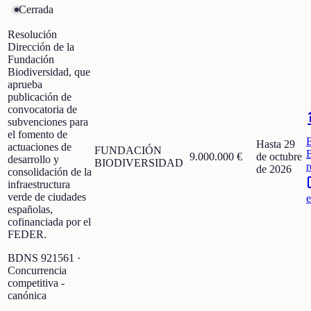
Cerrada
Resolución
Dirección de la
Fundación
Biodiversidad, que
aprueba
publicación de
convocatoria de
subvenciones para
el fomento de
Hasta 29
actuaciones de
FUNDACIÓN
9.000.000 €
de octubre
desarrollo y
BIODIVERSIDAD
r
de 2026
consolidación de la
infraestructura
verde de ciudades
e
españolas,
cofinanciada por el
FEDER.
BDNS
921561
·
Concurrencia
competitiva -
canónica