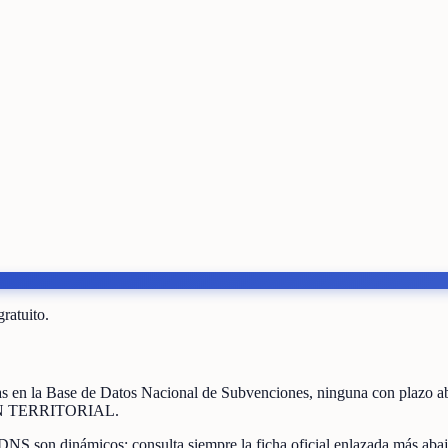
gratuito.
as
en la Base de Datos Nacional de Subvenciones
, ninguna con plazo a
 TERRITORIAL
.
DNS son dinámicos: consulta siempre la ficha oficial enlazada más abaj