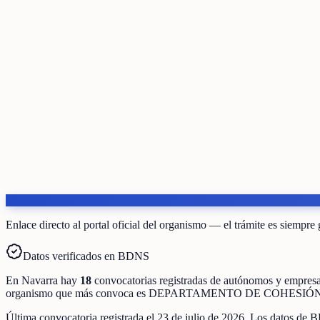
Enlace directo al portal oficial del organismo — el trámite es siempre 
Datos verificados en BDNS
En
Navarra
hay
18
convocatorias registradas
de
autónomos y empres
organismo que más convoca es
DEPARTAMENTO DE COHESIÓN
Última convocatoria registrada el
23 de julio de 2026
. Los datos de B