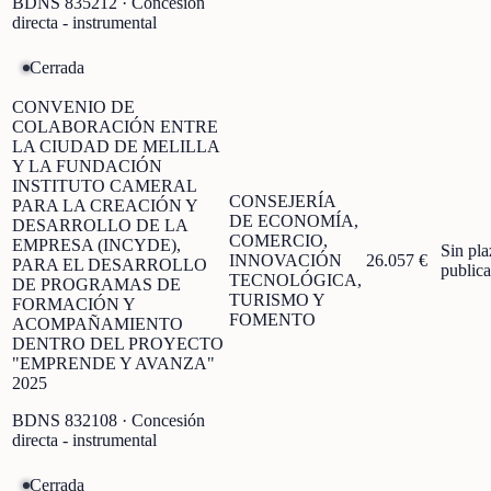
BDNS
835212
· Concesión
directa - instrumental
Cerrada
CONVENIO DE
COLABORACIÓN ENTRE
LA CIUDAD DE MELILLA
Y LA FUNDACIÓN
INSTITUTO CAMERAL
CONSEJERÍA
PARA LA CREACIÓN Y
DE ECONOMÍA,
DESARROLLO DE LA
COMERCIO,
EMPRESA (INCYDE),
Sin pla
INNOVACIÓN
26.057 €
PARA EL DESARROLLO
public
TECNOLÓGICA,
DE PROGRAMAS DE
TURISMO Y
FORMACIÓN Y
FOMENTO
ACOMPAÑAMIENTO
DENTRO DEL PROYECTO
"EMPRENDE Y AVANZA"
2025
BDNS
832108
· Concesión
directa - instrumental
Cerrada