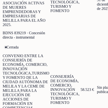
TECNOLÓGICA,
ASOCIACIÓN ACTIVAS
diciem
TURISMO Y
DE MUJERES
de 202
FOMENTO
EMPRENDEDORAS Y
EMPRESARIAS DE
MELILLA PARA EL AÑO
2025.
BDNS
839219
· Concesión
directa - instrumental
Cerrada
CONVENIO ENTRE LA
CONSEJERÍA DE
ECONOMÍA, COMERCIO,
INNOVACIÓN
TECNOLÓGICA,TURISMO
CONSEJERÍA
Y FOMENTO DE LA
DE ECONOMÍA,
CIUDAD AUTÓNOMA DE
COMERCIO,
MELILA Y LA CEME DE
Sin pla
INNOVACIÓN
58.523 €
MELILLA PARA LA
public
TECNOLÓGICA,
EJECUCIÓN DE
TURISMO Y
ACCIONES DE
FOMENTO
FORMACIÓN EN
COMPETENCIAS