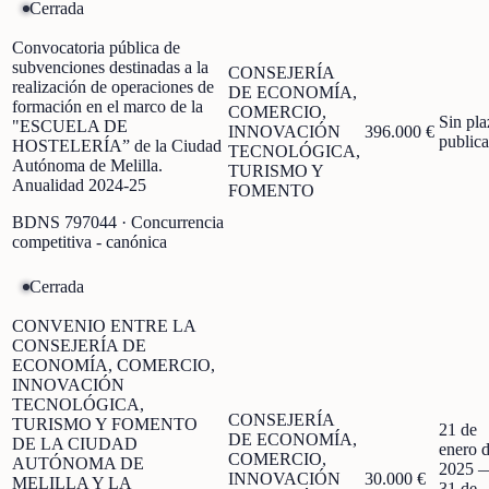
Cerrada
Convocatoria pública de
subvenciones destinadas a la
CONSEJERÍA
realización de operaciones de
DE ECONOMÍA,
formación en el marco de la
COMERCIO,
Sin pla
"ESCUELA DE
INNOVACIÓN
396.000 €
public
HOSTELERÍA” de la Ciudad
TECNOLÓGICA,
Autónoma de Melilla.
TURISMO Y
Anualidad 2024-25
FOMENTO
BDNS
797044
· Concurrencia
competitiva - canónica
Cerrada
CONVENIO ENTRE LA
CONSEJERÍA DE
ECONOMÍA, COMERCIO,
INNOVACIÓN
TECNOLÓGICA,
CONSEJERÍA
TURISMO Y FOMENTO
21 de
DE ECONOMÍA,
DE LA CIUDAD
enero 
COMERCIO,
AUTÓNOMA DE
2025
INNOVACIÓN
30.000 €
MELILLA Y LA
31 de