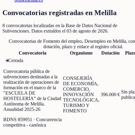
Convocatorias registradas en
Melilla
8
convocatorias localizadas
en la Base de Datos Nacional de
Subvenciones
. Datos extraídos el
03 de agosto de 2026
.
Convocatorias de
Fomento del empleo, Desempleo
en
Melilla
, co
dotación, plazo y enlace al registro oficial.
Convocatoria
Organismo
Dotación
Plaz
Cerrada
Convocatoria pública de
subvenciones destinadas a la
CONSEJERÍA
realización de operaciones de
DE ECONOMÍA,
formación en el marco de la
COMERCIO,
Sin pla
"ESCUELA DE
INNOVACIÓN
396.000 €
public
HOSTELERÍA” de la Ciudad
TECNOLÓGICA,
Autónoma de Melilla.
TURISMO Y
Anualidad 2025-26
FOMENTO
BDNS
859951
· Concurrencia
competitiva - canónica