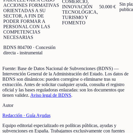
COMERCIO,
Sin pla
ACCIONES FORMATIVAS
INNOVACIÓN
50.000 €
public
ORIENTADAS A SU
TECNOLÓGICA,
SECTOR, A FIN DE
TURISMO Y
PODER FORMAR A
FOMENTO
PERSONAL CON LAS
COMPETENCIAS
NECESARIAS
BDNS
804700
· Concesión
directa - instrumental
Fuente:
Base de Datos Nacional de Subvenciones (BDNS)
—
Intervención General de la Administración del Estado
.
Los datos de
BDNS son dinámicos: pueden corregirse o eliminarse tras su
extracción.
Antes de solicitar cualquier ayuda, consulta el registro
oficial y las bases reguladoras enlazadas: son los documentos que
tienen validez.
Aviso legal de BDNS
.
Autor
Redacción ·
Guía Ayudas
Equipo editorial especializado en políticas públicas, ayudas y
subvenciones en España. Trabajamos exclusivamente con fuentes