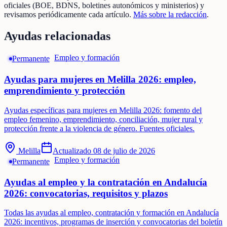
oficiales (BOE, BDNS, boletines autonómicos y ministerios) y
revisamos periódicamente cada artículo.
Más sobre la redacción
.
Ayudas relacionadas
Empleo y formación
Permanente
Ayudas para mujeres en Melilla 2026: empleo,
emprendimiento y protección
Ayudas específicas para mujeres en Melilla 2026: fomento del
empleo femenino, emprendimiento, conciliación, mujer rural y
protección frente a la violencia de género. Fuentes oficiales.
Melilla
Actualizado
08 de julio de 2026
Empleo y formación
Permanente
Ayudas al empleo y la contratación en Andalucía
2026: convocatorias, requisitos y plazos
Todas las ayudas al empleo, contratación y formación en Andalucía
2026: incentivos, programas de inserción y convocatorias del boletín