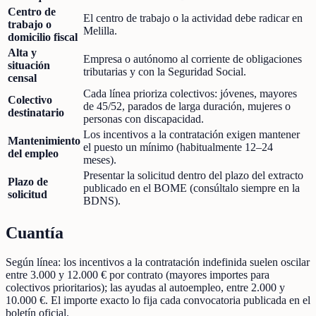
Centro de
El centro de trabajo o la actividad debe radicar en
trabajo o
Melilla.
domicilio fiscal
Alta y
Empresa o autónomo al corriente de obligaciones
situación
tributarias y con la Seguridad Social.
censal
Cada línea prioriza colectivos: jóvenes, mayores
Colectivo
de 45/52, parados de larga duración, mujeres o
destinatario
personas con discapacidad.
Los incentivos a la contratación exigen mantener
Mantenimiento
el puesto un mínimo (habitualmente 12–24
del empleo
meses).
Presentar la solicitud dentro del plazo del extracto
Plazo de
publicado en el BOME (consúltalo siempre en la
solicitud
BDNS).
Cuantía
Según línea: los incentivos a la contratación indefinida suelen oscilar
entre 3.000 y 12.000 € por contrato (mayores importes para
colectivos prioritarios); las ayudas al autoempleo, entre 2.000 y
10.000 €. El importe exacto lo fija cada convocatoria publicada en el
boletín oficial.