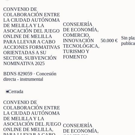
CONVENIO DE
COLABORACIÓN ENTRE
LA CIUDAD AUTÓNOMA
CONSEJERÍA
DE MELILLA Y LA
DE ECONOMÍA,
ASOCACIÓN DEL JUEGO
COMERCIO,
ONLINE DE MELILLA
Sin pla
INNOVACIÓN
50.000 €
PARA LLEVAR A CABO
public
TECNOLÓGICA,
ACCIONES FORMATIVAS
TURISMO Y
ORIENTADAS A SU
FOMENTO
SECTOR, SUBVENCIÓN
NOMINATIVA 2025
BDNS
829059
· Concesión
directa - instrumental
Cerrada
CONVENIO DE
COLABORACIÓN ENTRE
LA CIUDAD AUTÓNOMA
DE MELILLA Y LA
ASOCIACIÓN DEL JUEGO
CONSEJERÍA
ONLINE DE MELILLA,
DE ECONOMÍA,
PARA LLEVAR A CABO