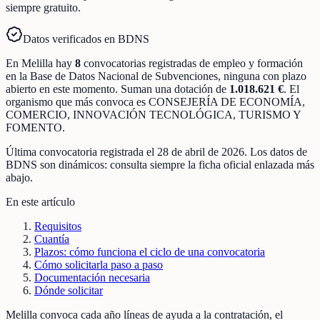
siempre gratuito.
Datos verificados en BDNS
En
Melilla
hay
8
convocatorias registradas
de
empleo y formación
en la Base de Datos Nacional de Subvenciones
, ninguna con plazo
abierto en este momento
.
Suman una dotación de
1.018.621 €
.
El
organismo que más convoca es
CONSEJERÍA DE ECONOMÍA,
COMERCIO, INNOVACIÓN TECNOLÓGICA, TURISMO Y
FOMENTO
.
Última convocatoria registrada el
28 de abril de 2026
. Los datos de
BDNS son dinámicos: consulta siempre la ficha oficial enlazada más
abajo.
En este artículo
Requisitos
Cuantía
Plazos: cómo funciona el ciclo de una convocatoria
Cómo solicitarla paso a paso
Documentación necesaria
Dónde solicitar
Melilla convoca cada año líneas de ayuda a la contratación, el