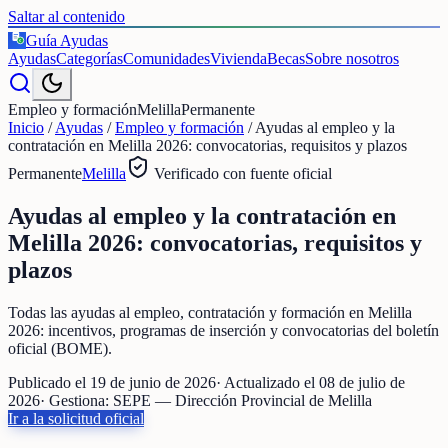
Saltar al contenido
Guía Ayudas
€
Ayudas
Categorías
Comunidades
Vivienda
Becas
Sobre nosotros
Empleo y formación
Melilla
Permanente
Inicio
/
Ayudas
/
Empleo y formación
/
Ayudas al empleo y la
contratación en Melilla 2026: convocatorias, requisitos y plazos
Permanente
Melilla
Verificado con fuente oficial
Ayudas al empleo y la contratación en
Melilla 2026: convocatorias, requisitos y
plazos
Todas las ayudas al empleo, contratación y formación en Melilla
2026: incentivos, programas de inserción y convocatorias del boletín
oficial (BOME).
Publicado el
19 de junio de 2026
· Actualizado el
08 de julio de
2026
· Gestiona:
SEPE — Dirección Provincial de Melilla
Ir a la solicitud oficial