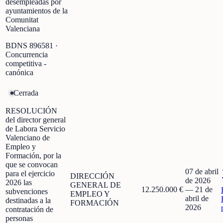
desempleadas por
ayuntamientos de la
Comunitat
Valenciana
BDNS
896581
·
Concurrencia
competitiva -
canónica
Cerrada
RESOLUCIÓN
del director general
de Labora Servicio
Valenciano de
Empleo y
Formación, por la
que se convocan
07 de abril
para el ejercicio
DIRECCIÓN
de 2026
2026 las
GENERAL DE
12.250.000 €
—
21 de
subvenciones
EMPLEO Y
abril de
destinadas a la
FORMACIÓN
2026
contratación de
personas