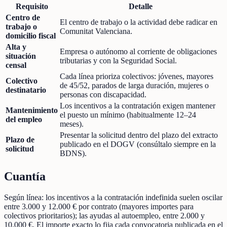
Requisito
Detalle
Centro de
El centro de trabajo o la actividad debe radicar en
trabajo o
Comunitat Valenciana.
domicilio fiscal
Alta y
Empresa o autónomo al corriente de obligaciones
situación
tributarias y con la Seguridad Social.
censal
Cada línea prioriza colectivos: jóvenes, mayores
Colectivo
de 45/52, parados de larga duración, mujeres o
destinatario
personas con discapacidad.
Los incentivos a la contratación exigen mantener
Mantenimiento
el puesto un mínimo (habitualmente 12–24
del empleo
meses).
Presentar la solicitud dentro del plazo del extracto
Plazo de
publicado en el DOGV (consúltalo siempre en la
solicitud
BDNS).
Cuantía
Según línea: los incentivos a la contratación indefinida suelen oscilar
entre 3.000 y 12.000 € por contrato (mayores importes para
colectivos prioritarios); las ayudas al autoempleo, entre 2.000 y
10.000 €. El importe exacto lo fija cada convocatoria publicada en el