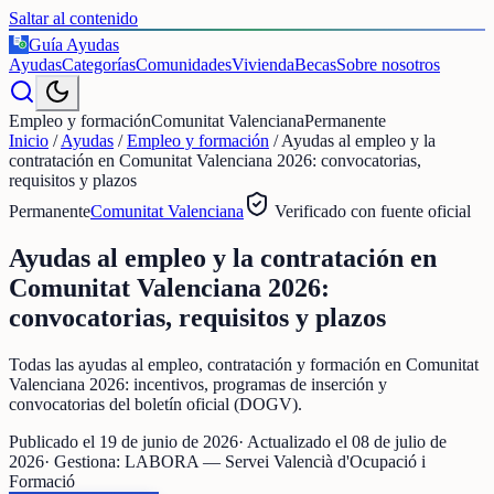
Saltar al contenido
Guía Ayudas
€
Ayudas
Categorías
Comunidades
Vivienda
Becas
Sobre nosotros
Empleo y formación
Comunitat Valenciana
Permanente
Inicio
/
Ayudas
/
Empleo y formación
/
Ayudas al empleo y la
contratación en Comunitat Valenciana 2026: convocatorias,
requisitos y plazos
Permanente
Comunitat Valenciana
Verificado con fuente oficial
Ayudas al empleo y la contratación en
Comunitat Valenciana 2026:
convocatorias, requisitos y plazos
Todas las ayudas al empleo, contratación y formación en Comunitat
Valenciana 2026: incentivos, programas de inserción y
convocatorias del boletín oficial (DOGV).
Publicado el
19 de junio de 2026
· Actualizado el
08 de julio de
2026
· Gestiona:
LABORA — Servei Valencià d'Ocupació i
Formació