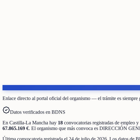
Enlace directo al portal oficial del organismo — el trámite es siempre 
Datos verificados en BDNS
En
Castilla-La Mancha
hay
18
convocatorias registradas
de
empleo y
67.865.169 €
.
El organismo que más convoca es
DIRECCIÓN GEN
Última convocatoria registrada el
24 de julio de 2026
. Los datos de B