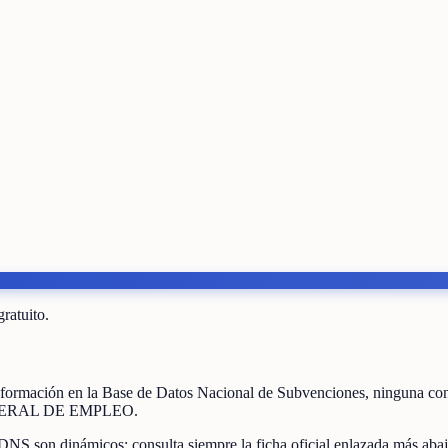
gratuito.
 formación
en la Base de Datos Nacional de Subvenciones
, ninguna co
ERAL DE EMPLEO
.
DNS son dinámicos: consulta siempre la ficha oficial enlazada más abaj