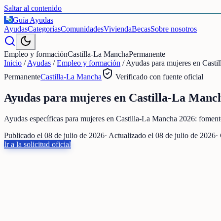
Saltar al contenido
Guía Ayudas
€
Ayudas
Categorías
Comunidades
Vivienda
Becas
Sobre nosotros
Empleo y formación
Castilla-La Mancha
Permanente
Inicio
/
Ayudas
/
Empleo y formación
/
Ayudas para mujeres en Casti
Permanente
Castilla-La Mancha
Verificado con fuente oficial
Ayudas para mujeres en Castilla-La Manc
Ayudas específicas para mujeres en Castilla-La Mancha 2026: fomento 
Publicado el
08 de julio de 2026
· Actualizado el
08 de julio de 2026
·
Ir a la solicitud oficial