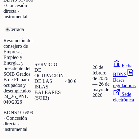
· Concesión
directa -
instrumental
Cerrada
Resolución del
consejero de
Empresa,
Empleo y
Energía, y
SERVICIO
Ficha
26 de
presidente del
DE
febrero
SOIB Grados
BDNS
OCUPACIÓN
de 2026
B de FP para
Bases
DE LAS
480 €
—
26 de
ocupados y
reguladoras
ISLAS
mayo de
desempleados
BALEARES
Sede
2026
24_26_PNL
(SOIB)
electrónica
040/2026
BDNS
916999
· Concesión
directa -
instrumental