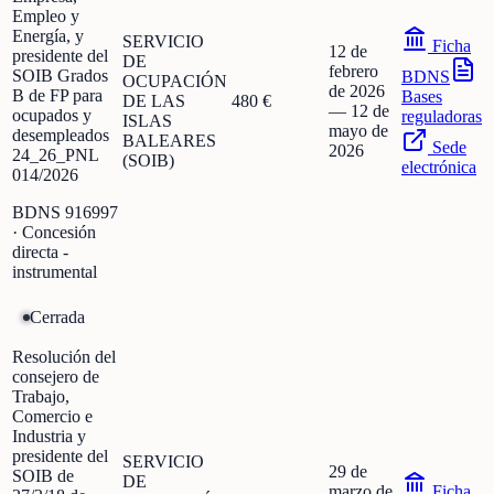
Empleo y
Energía, y
SERVICIO
Ficha
12 de
presidente del
DE
febrero
SOIB Grados
BDNS
OCUPACIÓN
de 2026
B de FP para
Bases
DE LAS
480 €
—
12 de
ocupados y
reguladoras
ISLAS
mayo de
desempleados
BALEARES
Sede
2026
24_26_PNL
(SOIB)
electrónica
014/2026
BDNS
916997
· Concesión
directa -
instrumental
Cerrada
Resolución del
consejero de
Trabajo,
Comercio e
Industria y
presidente del
SERVICIO
29 de
SOIB de
DE
marzo de
Ficha