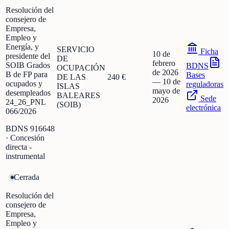
Resolución del
consejero de
Empresa,
Empleo y
Energía, y
SERVICIO
Ficha
10 de
presidente del
DE
febrero
SOIB Grados
BDNS
OCUPACIÓN
de 2026
B de FP para
Bases
DE LAS
240 €
—
10 de
ocupados y
reguladoras
ISLAS
mayo de
desempleados
BALEARES
Sede
2026
24_26_PNL
(SOIB)
electrónica
066/2026
BDNS
916648
· Concesión
directa -
instrumental
Cerrada
Resolución del
consejero de
Empresa,
Empleo y