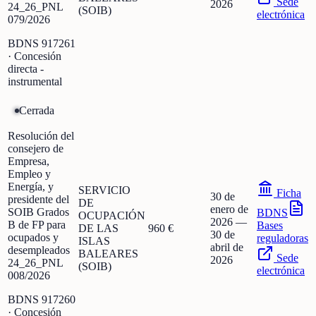
Sede
2026
24_26_PNL
(SOIB)
electrónica
079/2026
BDNS
917261
· Concesión
directa -
instrumental
Cerrada
Resolución del
consejero de
Empresa,
Empleo y
Energía, y
SERVICIO
Ficha
30 de
presidente del
DE
enero de
SOIB Grados
BDNS
OCUPACIÓN
2026
—
B de FP para
Bases
DE LAS
960 €
30 de
ocupados y
reguladoras
ISLAS
abril de
desempleados
BALEARES
Sede
2026
24_26_PNL
(SOIB)
electrónica
008/2026
BDNS
917260
· Concesión