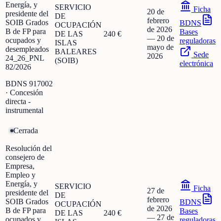
Energía, y
SERVICIO
Ficha
20 de
presidente del
DE
febrero
SOIB Grados
BDNS
OCUPACIÓN
de 2026
B de FP para
Bases
DE LAS
240 €
—
20 de
ocupados y
reguladoras
ISLAS
mayo de
desempleados
BALEARES
Sede
2026
24_26_PNL
(SOIB)
electrónica
82/2026
BDNS
917002
· Concesión
directa -
instrumental
Cerrada
Resolución del
consejero de
Empresa,
Empleo y
Energía, y
SERVICIO
Ficha
27 de
presidente del
DE
febrero
SOIB Grados
BDNS
OCUPACIÓN
de 2026
B de FP para
Bases
DE LAS
240 €
—
27 de
ocupados y
reguladoras