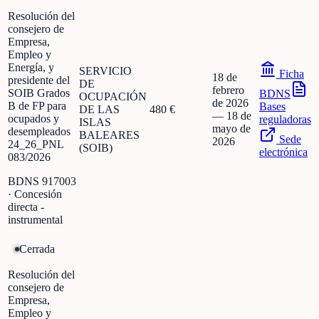
Resolución del
consejero de
Empresa,
Empleo y
Energía, y
SERVICIO
Ficha
18 de
presidente del
DE
febrero
SOIB Grados
BDNS
OCUPACIÓN
de 2026
B de FP para
Bases
DE LAS
480 €
—
18 de
ocupados y
reguladoras
ISLAS
mayo de
desempleados
BALEARES
Sede
2026
24_26_PNL
(SOIB)
electrónica
083/2026
BDNS
917003
· Concesión
directa -
instrumental
Cerrada
Resolución del
consejero de
Empresa,
Empleo y