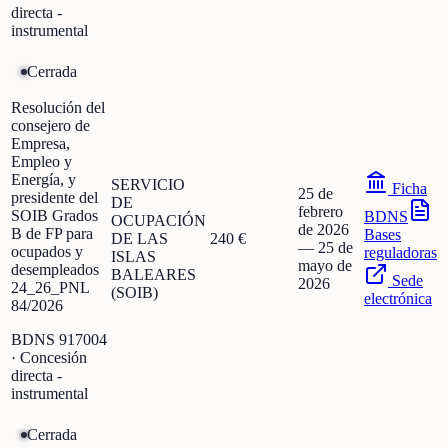
directa -
instrumental
Cerrada
Resolución del
consejero de
Empresa,
Empleo y
Energía, y
SERVICIO
Ficha
25 de
presidente del
DE
febrero
SOIB Grados
BDNS
OCUPACIÓN
de 2026
B de FP para
Bases
DE LAS
240 €
—
25 de
ocupados y
reguladoras
ISLAS
mayo de
desempleados
BALEARES
Sede
2026
24_26_PNL
(SOIB)
electrónica
84/2026
BDNS
917004
· Concesión
directa -
instrumental
Cerrada