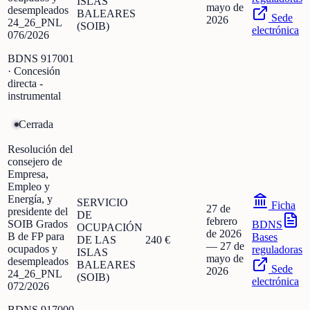
ISLAS
mayo de
desempleados
BALEARES
Sede
2026
24_26_PNL
(SOIB)
electrónica
076/2026
BDNS
917001
· Concesión
directa -
instrumental
Cerrada
Resolución del
consejero de
Empresa,
Empleo y
Energía, y
SERVICIO
Ficha
27 de
presidente del
DE
febrero
SOIB Grados
BDNS
OCUPACIÓN
de 2026
B de FP para
Bases
DE LAS
240 €
—
27 de
ocupados y
reguladoras
ISLAS
mayo de
desempleados
BALEARES
Sede
2026
24_26_PNL
(SOIB)
electrónica
072/2026
BDNS
917000