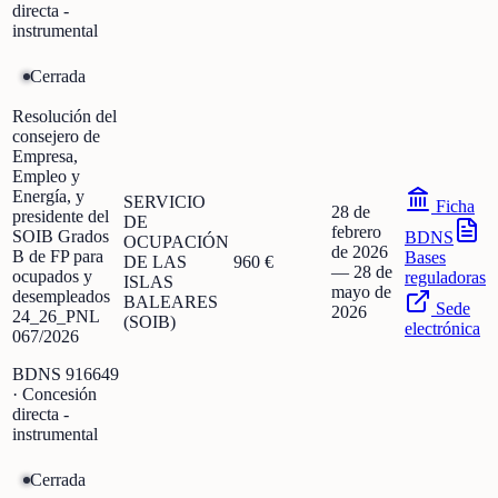
directa -
instrumental
Cerrada
Resolución del
consejero de
Empresa,
Empleo y
Energía, y
SERVICIO
Ficha
28 de
presidente del
DE
febrero
SOIB Grados
BDNS
OCUPACIÓN
de 2026
B de FP para
Bases
DE LAS
960 €
—
28 de
ocupados y
reguladoras
ISLAS
mayo de
desempleados
BALEARES
Sede
2026
24_26_PNL
(SOIB)
electrónica
067/2026
BDNS
916649
· Concesión
directa -
instrumental
Cerrada