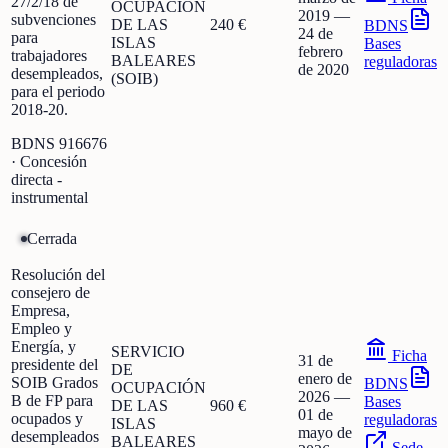
27/2/18 de
OCUPACIÓN
2019
—
subvenciones
DE LAS
240 €
BDNS
24 de
para
ISLAS
Bases
febrero
trabajadores
BALEARES
reguladoras
de 2020
desempleados,
(SOIB)
para el periodo
2018-20.
BDNS
916676
· Concesión
directa -
instrumental
Cerrada
Resolución del
consejero de
Empresa,
Empleo y
Energía, y
SERVICIO
Ficha
31 de
presidente del
DE
enero de
SOIB Grados
BDNS
OCUPACIÓN
2026
—
B de FP para
Bases
DE LAS
960 €
01 de
ocupados y
reguladoras
ISLAS
mayo de
desempleados
BALEARES
Sede