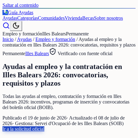
Saltar al contenido
Guía Ayudas
€
Ayudas
Categorías
Comunidades
Vivienda
Becas
Sobre nosotros
Empleo y formación
Illes Balears
Permanente
Inicio
/
Ayudas
/
Empleo y formación
/
Ayudas al empleo y la
contratación en Illes Balears 2026: convocatorias, requisitos y plazos
Permanente
Illes Balears
Verificado con fuente oficial
Ayudas al empleo y la contratación en
Illes Balears 2026: convocatorias,
requisitos y plazos
Todas las ayudas al empleo, contratación y formación en Illes
Balears 2026: incentivos, programas de inserción y convocatorias
del boletín oficial (BOIB).
Publicado el
19 de junio de 2026
· Actualizado el
08 de julio de
2026
· Gestiona:
Servei d'Ocupació de les Illes Balears (SOIB)
Ir a la solicitud oficial