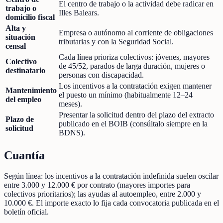
El centro de trabajo o la actividad debe radicar en
trabajo o
Illes Balears.
domicilio fiscal
Alta y
Empresa o autónomo al corriente de obligaciones
situación
tributarias y con la Seguridad Social.
censal
Cada línea prioriza colectivos: jóvenes, mayores
Colectivo
de 45/52, parados de larga duración, mujeres o
destinatario
personas con discapacidad.
Los incentivos a la contratación exigen mantener
Mantenimiento
el puesto un mínimo (habitualmente 12–24
del empleo
meses).
Presentar la solicitud dentro del plazo del extracto
Plazo de
publicado en el BOIB (consúltalo siempre en la
solicitud
BDNS).
Cuantía
Según línea: los incentivos a la contratación indefinida suelen oscilar
entre 3.000 y 12.000 € por contrato (mayores importes para
colectivos prioritarios); las ayudas al autoempleo, entre 2.000 y
10.000 €. El importe exacto lo fija cada convocatoria publicada en el
boletín oficial.