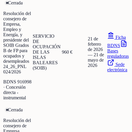
Cerrada
Resolución del
consejero de
Empresa,
Empleo y
Energía, y
SERVICIO
Ficha
21 de
presidente del
DE
febrero
SOIB Grados
BDNS
OCUPACIÓN
de 2026
B de FP para
Bases
DE LAS
960 €
—
21 de
ocupados y
reguladoras
ISLAS
mayo de
desempleados
BALEARES
Sede
2026
24_26_PNL
(SOIB)
electrónica
024/2026
BDNS
916998
· Concesión
directa -
instrumental
Cerrada
Resolución del
consejero de
Empresa,