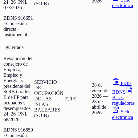
2026
24_26_PNL
(SOIB)
electrónica
073/2026
BDNS
916651
· Concesión
directa -
instrumental
Cerrada
Resolución del
consejero de
Empresa,
Empleo y
Energía, y
SERVICIO
Ficha
28 de
presidente del
DE
enero de
SOIB Grados
BDNS
OCUPACIÓN
2026
—
B de FP para
Bases
DE LAS
720 €
28 de
ocupados y
reguladoras
ISLAS
abril de
desempleados
BALEARES
Sede
2026
24_26_PNL
(SOIB)
electrónica
68/2026
BDNS
916650
· Concesión