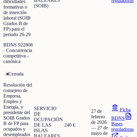
BALEARES
reguladoras
dificultades
(SOIB)
formativas o
de inserción
laboral (SOIB
Grados B de
FP) para el
periodo 26-29
BDNS
922808
· Concurrencia
competitiva -
canónica
Cerrada
Resolución del
consejero de
Empresa,
Empleo y
Energía, y
SERVICIO
Ficha
27 de
presidente del
DE
febrero
SOIB Grados
BDNS
OCUPACIÓN
de 2026
B de FP para
Bases
DE LAS
240 €
—
27 de
ocupados y
reguladoras
ISLAS
mayo de
desempleados
BALEARES