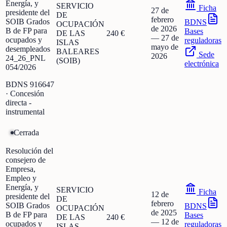
Energía, y
SERVICIO
Ficha
27 de
presidente del
DE
febrero
SOIB Grados
BDNS
OCUPACIÓN
de 2026
B de FP para
Bases
DE LAS
240 €
—
27 de
ocupados y
reguladoras
ISLAS
mayo de
desempleados
BALEARES
Sede
2026
24_26_PNL
(SOIB)
electrónica
054/2026
BDNS
916647
· Concesión
directa -
instrumental
Cerrada
Resolución del
consejero de
Empresa,
Empleo y
Energía, y
SERVICIO
Ficha
12 de
presidente del
DE
febrero
SOIB Grados
BDNS
OCUPACIÓN
de 2025
B de FP para
Bases
DE LAS
240 €
—
12 de
ocupados y
reguladoras
ISLAS