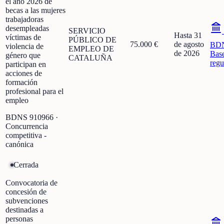
el año 2026 de
becas a las mujeres
trabajadoras
desempleadas
SERVICIO
Hasta 31
víctimas de
PÚBLICO DE
75.000 €
de agosto
BD
violencia de
EMPLEO DE
de 2026
Bas
género que
CATALUÑA
regu
participan en
acciones de
formación
profesional para el
empleo
BDNS
910966
·
Concurrencia
competitiva -
canónica
Cerrada
Convocatoria de
concesión de
subvenciones
destinadas a
personas