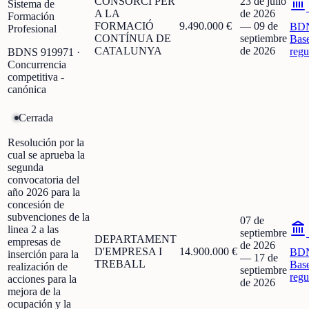
CONSORCI PER
23 de julio
Sistema de
A LA
de 2026
Formación
FORMACIÓ
9.490.000 €
—
09 de
BD
Profesional
CONTÍNUA DE
septiembre
Bas
CATALUNYA
de 2026
regu
BDNS
919971
·
Concurrencia
competitiva -
canónica
Cerrada
Resolución por la
cual se aprueba la
segunda
convocatoria del
año 2026 para la
concesión de
subvenciones de la
07 de
linea 2 a las
septiembre
DEPARTAMENT
empresas de
de 2026
D'EMPRESA I
14.900.000 €
BD
inserción para la
—
17 de
TREBALL
Bas
realización de
septiembre
regu
acciones para la
de 2026
mejora de la
ocupación y la