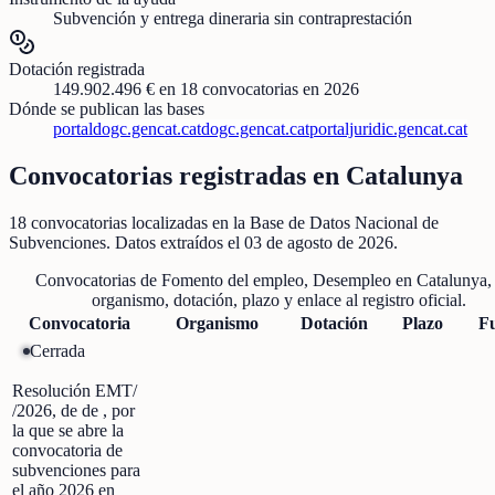
Subvención y entrega dineraria sin contraprestación
Dotación registrada
149.902.496 €
en
18
convocatorias
en 2026
Dónde se publican las bases
portaldogc.gencat.cat
dogc.gencat.cat
portaljuridic.gencat.cat
Convocatorias registradas en
Catalunya
18
convocatorias localizadas
en la Base de Datos Nacional de
Subvenciones
. Datos extraídos el
03 de agosto de 2026
.
Convocatorias de
Fomento del empleo, Desempleo
en
Catalunya
,
organismo, dotación, plazo y enlace al registro oficial.
Convocatoria
Organismo
Dotación
Plazo
F
Cerrada
Resolución EMT/
/2026, de de , por
la que se abre la
convocatoria de
subvenciones para
el año 2026 en