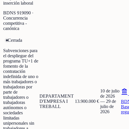
inserción laboral
BDNS
919090
·
Concurrencia
competitiva -
canónica
Cerrada
Subvenciones para
el despliegue del
programa TU+1 de
fomento de la
contratación
indefinida de uno o
más trabajadores o
trabajadoras por
10 de julio
parte de
DEPARTAMENT
de 2026
trabajadores o
D'EMPRESA I
13.900.000 €
—
29 de
BD
trabajadoras
TREBALL
julio de
Bas
autónomos o
2026
regu
sociedades
limitadas
unipersonales sin
trabajadores a