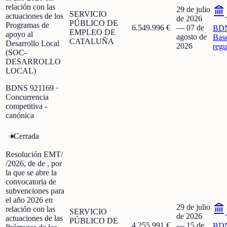
relación con las
29 de julio
SERVICIO
actuaciones de los
de 2026
PÚBLICO DE
Programas de
6.549.996 €
—
07 de
BD
EMPLEO DE
apoyo al
agosto de
Bas
CATALUÑA
Desarrollo Local
2026
regu
(SOC-
DESARROLLO
LOCAL)
BDNS
921169
·
Concurrencia
competitiva -
canónica
Cerrada
Resolución EMT/
/2026, de de , por
la que se abre la
convocatoria de
subvenciones para
el año 2026 en
29 de julio
relación con las
SERVICIO
de 2026
actuaciones de las
PÚBLICO DE
4.255.991 €
—
15 de
BD