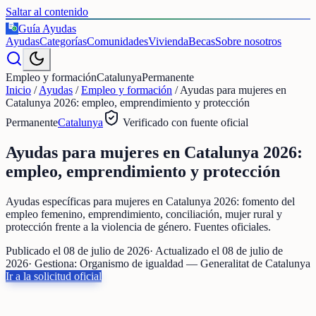
Saltar al contenido
Guía Ayudas
€
Ayudas
Categorías
Comunidades
Vivienda
Becas
Sobre nosotros
Empleo y formación
Catalunya
Permanente
Inicio
/
Ayudas
/
Empleo y formación
/
Ayudas para mujeres en
Catalunya 2026: empleo, emprendimiento y protección
Permanente
Catalunya
Verificado con fuente oficial
Ayudas para mujeres en Catalunya 2026:
empleo, emprendimiento y protección
Ayudas específicas para mujeres en Catalunya 2026: fomento del
empleo femenino, emprendimiento, conciliación, mujer rural y
protección frente a la violencia de género. Fuentes oficiales.
Publicado el
08 de julio de 2026
· Actualizado el
08 de julio de
2026
· Gestiona:
Organismo de igualdad — Generalitat de Catalunya
Ir a la solicitud oficial