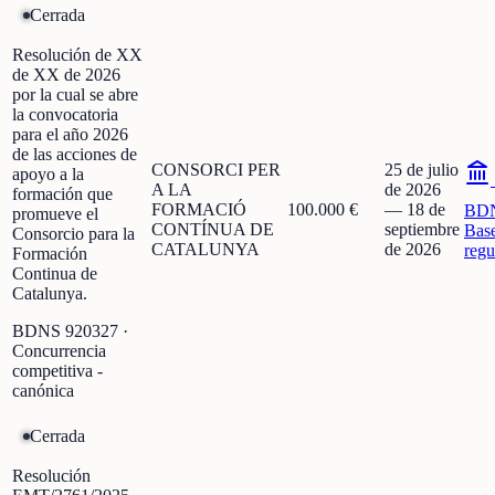
Cerrada
Resolución de XX
de XX de 2026
por la cual se abre
la convocatoria
para el año 2026
de las acciones de
CONSORCI PER
25 de julio
apoyo a la
A LA
de 2026
formación que
FORMACIÓ
100.000 €
—
18 de
BD
promueve el
CONTÍNUA DE
septiembre
Bas
Consorcio para la
CATALUNYA
de 2026
regu
Formación
Continua de
Catalunya.
BDNS
920327
·
Concurrencia
competitiva -
canónica
Cerrada
Resolución