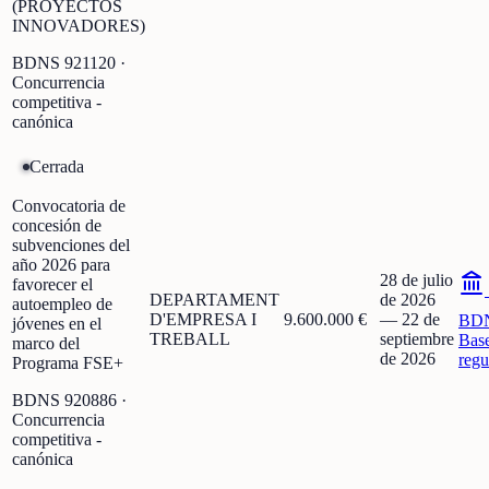
(PROYECTOS
INNOVADORES)
BDNS
921120
·
Concurrencia
competitiva -
canónica
Cerrada
Convocatoria de
concesión de
subvenciones del
año 2026 para
28 de julio
favorecer el
DEPARTAMENT
de 2026
autoempleo de
D'EMPRESA I
9.600.000 €
—
22 de
BD
jóvenes en el
TREBALL
septiembre
Bas
marco del
de 2026
regu
Programa FSE+
BDNS
920886
·
Concurrencia
competitiva -
canónica