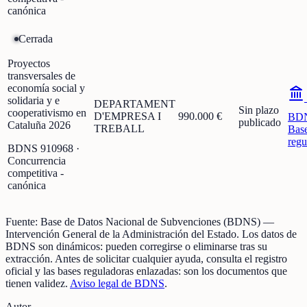
canónica
Cerrada
Proyectos
transversales de
economía social y
solidaria y e
DEPARTAMENT
Sin plazo
cooperativismo en
D'EMPRESA I
990.000 €
BD
publicado
Cataluña 2026
TREBALL
Bas
regu
BDNS
910968
·
Concurrencia
competitiva -
canónica
Fuente:
Base de Datos Nacional de Subvenciones (BDNS)
—
Intervención General de la Administración del Estado
.
Los datos de
BDNS son dinámicos: pueden corregirse o eliminarse tras su
extracción.
Antes de solicitar cualquier ayuda, consulta el registro
oficial y las bases reguladoras enlazadas: son los documentos que
tienen validez.
Aviso legal de BDNS
.
Autor