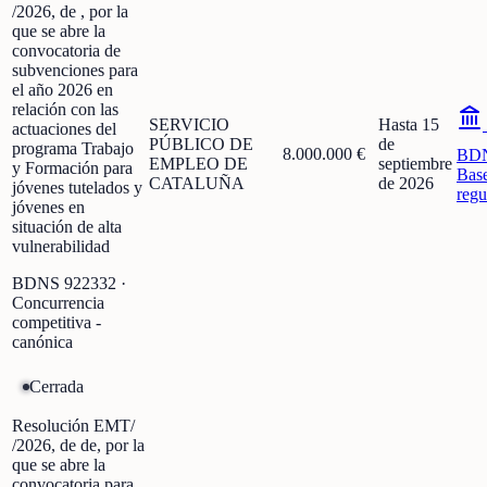
/2026, de , por la
que se abre la
convocatoria de
subvenciones para
el año 2026 en
relación con las
SERVICIO
Hasta 15
actuaciones del
PÚBLICO DE
de
programa Trabajo
8.000.000 €
BD
EMPLEO DE
septiembre
y Formación para
Bas
CATALUÑA
de 2026
jóvenes tutelados y
regu
jóvenes en
situación de alta
vulnerabilidad
BDNS
922332
·
Concurrencia
competitiva -
canónica
Cerrada
Resolución EMT/
/2026, de de, por la
que se abre la
convocatoria para