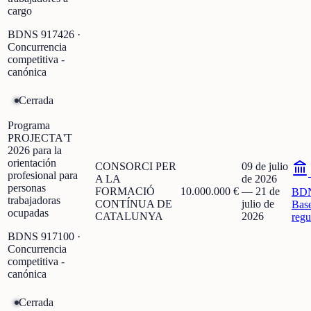
cargo
BDNS
917426
·
Concurrencia
competitiva -
canónica
Cerrada
Programa
PROJECTA'T
2026 para la
orientación
CONSORCI PER
09 de julio
profesional para
A LA
de 2026
personas
FORMACIÓ
10.000.000 €
—
21 de
BD
trabajadoras
CONTÍNUA DE
julio de
Bas
ocupadas
CATALUNYA
2026
regu
BDNS
917100
·
Concurrencia
competitiva -
canónica
Cerrada