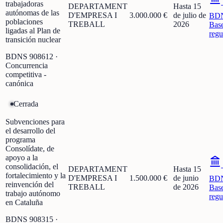
trabajadoras
DEPARTAMENT
Hasta 15
autónomas de las
D'EMPRESA I
3.000.000 €
de julio de
BD
poblaciones
TREBALL
2026
Bas
ligadas al Plan de
regu
transición nuclear
BDNS
908612
·
Concurrencia
competitiva -
canónica
Cerrada
Subvenciones para
el desarrollo del
programa
Consolídate, de
apoyo a la
consolidación, el
DEPARTAMENT
Hasta 15
fortalecimiento y la
D'EMPRESA I
1.500.000 €
de junio
BD
reinvención del
TREBALL
de 2026
Bas
trabajo autónomo
regu
en Cataluña
BDNS
908315
·