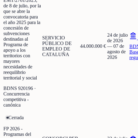
EMT/2761/2025,
de 8 de julio, por la
que se abre la
convocatoria para
el año 2025 para la
concesión de
subvenciones
24 de julio
SERVICIO
destinadas al
de 2026
PÚBLICO DE
Programa de
44.000.000 €
—
07 de
BD
EMPLEO DE
apoyo a los
agosto de
Bas
CATALUÑA
territorios con
2026
regu
mayores
necesidades de
reequilibrio
territorial y social
BDNS
920196
·
Concurrencia
competitiva -
canónica
Cerrada
FP 2026 -
Programas del