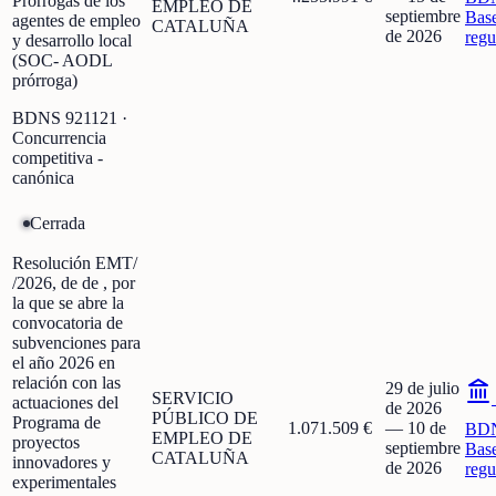
Prórrogas de los
EMPLEO DE
septiembre
Bas
agentes de empleo
CATALUÑA
de 2026
regu
y desarrollo local
(SOC- AODL
prórroga)
BDNS
921121
·
Concurrencia
competitiva -
canónica
Cerrada
Resolución EMT/
/2026, de de , por
la que se abre la
convocatoria de
subvenciones para
el año 2026 en
relación con las
29 de julio
SERVICIO
actuaciones del
de 2026
PÚBLICO DE
Programa de
1.071.509 €
—
10 de
BD
EMPLEO DE
proyectos
septiembre
Bas
CATALUÑA
innovadores y
de 2026
regu
experimentales