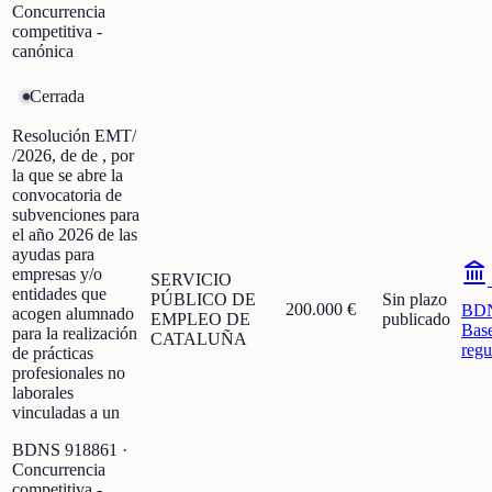
Concurrencia
competitiva -
canónica
Cerrada
Resolución EMT/
/2026, de de , por
la que se abre la
convocatoria de
subvenciones para
el año 2026 de las
ayudas para
empresas y/o
SERVICIO
entidades que
PÚBLICO DE
Sin plazo
200.000 €
BD
acogen alumnado
EMPLEO DE
publicado
Bas
para la realización
CATALUÑA
regu
de prácticas
profesionales no
laborales
vinculadas a un
BDNS
918861
·
Concurrencia
competitiva -