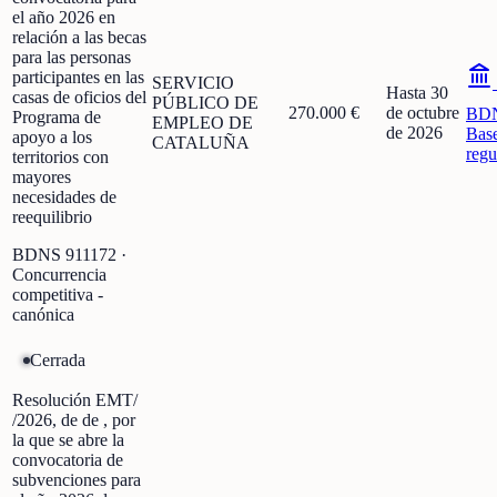
el año 2026 en
relación a las becas
para las personas
participantes en las
SERVICIO
Hasta 30
casas de oficios del
PÚBLICO DE
270.000 €
de octubre
BD
Programa de
EMPLEO DE
de 2026
Bas
apoyo a los
CATALUÑA
regu
territorios con
mayores
necesidades de
reequilibrio
BDNS
911172
·
Concurrencia
competitiva -
canónica
Cerrada
Resolución EMT/
/2026, de de , por
la que se abre la
convocatoria de
subvenciones para