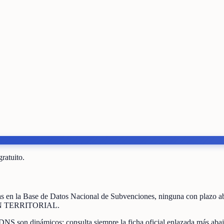
gratuito.
as
en la Base de Datos Nacional de Subvenciones
, ninguna con plazo a
 TERRITORIAL
.
DNS son dinámicos: consulta siempre la ficha oficial enlazada más abaj