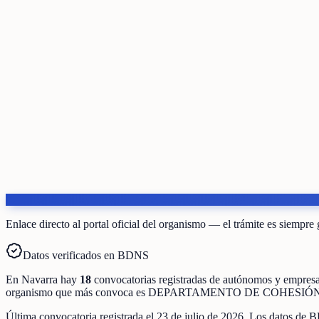
Enlace directo al portal oficial del organismo — el trámite es siempre 
Datos verificados en BDNS
En
Navarra
hay
18
convocatorias registradas
de
autónomos y empres
organismo que más convoca es
DEPARTAMENTO DE COHESIÓN
Última convocatoria registrada el
23 de julio de 2026
. Los datos de B