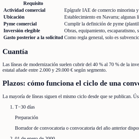
Requisito
Actividad comercial
Epígrafe IAE de comercio minorista y e
Ubicación
Establecimiento en Navarra; algunas l
Pyme comercial
Cumplir la definición de pyme (planti
Inversión elegible
Obras, equipamiento, escaparatismo, s
Gasto posterior a la solicitud
Como regla general, solo es subvenciona
Cuantía
Las líneas de modernización suelen cubrir del 40 % al 70 % de la inver
estatal añade entre 2.000 y 29.000 € según segmento.
Plazos: cómo funciona el ciclo de una conv
La mayoría de líneas siguen el mismo ciclo desde que se publican. Úsa
T−30 días
Preparación
Borrador de convocatoria o convocatoria del año anterior disp
01 de enero de 2000