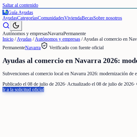
Saltar al contenido
Guía Ayudas
€
Ayudas
Categorías
Comunidades
Vivienda
Becas
Sobre nosotros
Autónomos y empresas
Navarra
Permanente
Inicio
/
Ayudas
/
Autónomos y empresas
/
Ayudas al comercio en Nava
Permanente
Navarra
Verificado con fuente oficial
Ayudas al comercio en Navarra 2026: moder
Subvenciones al comercio local en Navarra 2026: modernización de es
Publicado el
08 de julio de 2026
· Actualizado el
08 de julio de 2026
·
Ir a la solicitud oficial