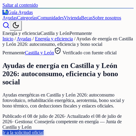
Saltar al contenido
Guía Ayudas
€
Ayudas
Categorías
Comunidades
Vivienda
Becas
Sobre nosotros
Energía y eficiencia
Castilla y León
Permanente
Inicio
/
Ayudas
/
Energía y eficiencia
/
Ayudas de energía en Castilla
y León 2026: autoconsumo, eficiencia y bono social
Permanente
Castilla y León
Verificado con fuente oficial
Ayudas de energía en Castilla y León
2026: autoconsumo, eficiencia y bono
social
Ayudas energéticas en Castilla y León 2026: autoconsumo
fotovoltaico, rehabilitación energética, aerotermia, bono social y
bono térmico, con deducciones fiscales y enlaces oficiales.
Publicado el
08 de julio de 2026
· Actualizado el
08 de julio de
2026
· Gestiona:
Consejería competente en energía — Junta de
Castilla y León
Ir a la solicitud oficial