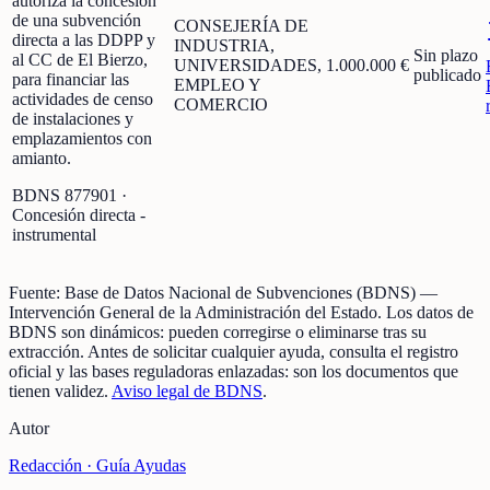
autoriza la concesión
de una subvención
CONSEJERÍA DE
directa a las DDPP y
INDUSTRIA,
Sin plazo
al CC de El Bierzo,
UNIVERSIDADES,
1.000.000 €
publicado
para financiar las
EMPLEO Y
actividades de censo
COMERCIO
de instalaciones y
emplazamientos con
amianto.
BDNS
877901
·
Concesión directa -
instrumental
Fuente:
Base de Datos Nacional de Subvenciones (BDNS)
—
Intervención General de la Administración del Estado
.
Los datos de
BDNS son dinámicos: pueden corregirse o eliminarse tras su
extracción.
Antes de solicitar cualquier ayuda, consulta el registro
oficial y las bases reguladoras enlazadas: son los documentos que
tienen validez.
Aviso legal de BDNS
.
Autor
Redacción ·
Guía Ayudas