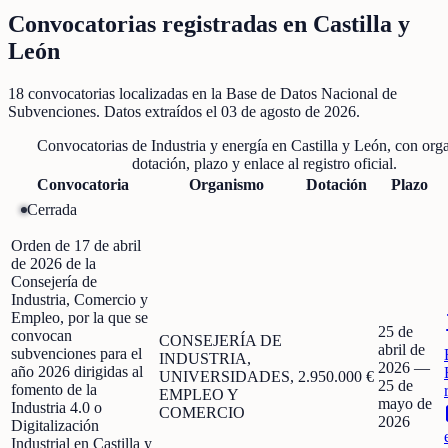
Convocatorias registradas en
Castilla y
León
18
convocatorias localizadas
en la Base de Datos Nacional de
Subvenciones
. Datos extraídos el
03 de agosto de 2026
.
Convocatorias de
Industria y energía
en
Castilla y León
, con org
dotación, plazo y enlace al registro oficial.
Convocatoria
Organismo
Dotación
Plazo
Cerrada
Orden de 17 de abril
de 2026 de la
Consejería de
Industria, Comercio y
Empleo, por la que se
25 de
convocan
CONSEJERÍA DE
abril de
subvenciones para el
INDUSTRIA,
2026
—
año 2026 dirigidas al
UNIVERSIDADES,
2.950.000 €
25 de
fomento de la
EMPLEO Y
mayo de
Industria 4.0 o
COMERCIO
2026
Digitalización
Industrial en Castilla y