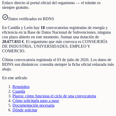
Enlace directo al portal oficial del organismo — el trámite es
siempre gratuito.
Datos verificados en BDNS
En
Castilla y León
hay
18
convocatorias registradas
de
energía y
eficiencia
en la Base de Datos Nacional de Subvenciones
, ninguna
con plazo abierto en este momento
.
Suman una dotación de
20.677.833 €
.
El organismo que más convoca es
CONSEJERÍA
DE INDUSTRIA, UNIVERSIDADES, EMPLEO Y
COMERCIO
.
Última convocatoria registrada el
03 de julio de 2026
. Los datos de
BDNS son dinámicos: consulta siempre la ficha oficial enlazada más
abajo.
En este artículo
Requisitos
Cuantía
Plazos: cómo funciona el ciclo de una convocatoria
Cómo solicitarla paso a paso
Documentación necesaria
Dónde solicitar