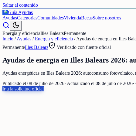
Saltar al contenido
Guía Ayudas
€
Ayudas
Categorías
Comunidades
Vivienda
Becas
Sobre nosotros
Energía y eficiencia
Illes Balears
Permanente
Inicio
/
Ayudas
/
Energía y eficiencia
/
Ayudas de energía en Illes Bal
Permanente
Illes Balears
Verificado con fuente oficial
Ayudas de energía en Illes Balears 2026: a
Ayudas energéticas en Illes Balears 2026: autoconsumo fotovoltaico, re
Publicado el
08 de julio de 2026
· Actualizado el
08 de julio de 2026
·
Ir a la solicitud oficial