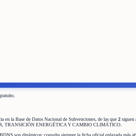
gratuito.
cia
en la Base de Datos Nacional de Subvenciones
, de las que
2
siguen 
, TRANSICIÓN ENERGÉTICA Y CAMBIO CLIMÁTICO
.
 BDNS son dinámicos: consulta siempre la ficha oficial enlazada más ab