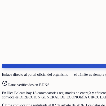
Enlace directo al portal oficial del organismo — el trámite es siempre 
Datos verificados en BDNS
En
Illes Balears
hay
18
convocatorias registradas
de
energía y eficien
convoca es
DIRECCIÓN GENERAL DE ECONOMÍA CIRCULAR
Última convocatoria registrada el
02 de agosto de 2026
. Los datos de