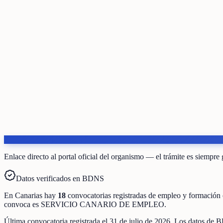
Enlace directo al portal oficial del organismo — el trámite es siempre 
Datos verificados en BDNS
En
Canarias
hay
18
convocatorias registradas
de
empleo y formación
convoca es
SERVICIO CANARIO DE EMPLEO
.
Última convocatoria registrada el
31 de julio de 2026
. Los datos de B