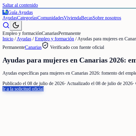
Saltar al contenido
Guía Ayudas
€
Ayudas
Categorías
Comunidades
Vivienda
Becas
Sobre nosotros
Empleo y formación
Canarias
Permanente
Inicio
/
Ayudas
/
Empleo y formación
/
Ayudas para mujeres en Canar
Permanente
Canarias
Verificado con fuente oficial
Ayudas para mujeres en Canarias 2026: em
Ayudas específicas para mujeres en Canarias 2026: fomento del empleo 
Publicado el
08 de julio de 2026
· Actualizado el
08 de julio de 2026
·
Ir a la solicitud oficial