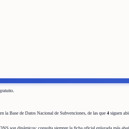
gratuito.
en la Base de Datos Nacional de Subvenciones
, de las que
4
siguen abi
DNS son dinámicos: consulta siempre la ficha oficial enlazada más abaj