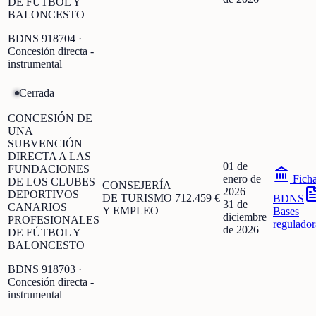
DE FÚTBOL Y
BALONCESTO
BDNS
918704
·
Concesión directa -
instrumental
Cerrada
CONCESIÓN DE
UNA
SUBVENCIÓN
DIRECTA A LAS
01 de
FUNDACIONES
enero de
Fich
DE LOS CLUBES
CONSEJERÍA
2026
—
DEPORTIVOS
DE TURISMO
712.459 €
BDNS
31 de
CANARIOS
Y EMPLEO
Bases
diciembre
PROFESIONALES
regulador
de 2026
DE FÚTBOL Y
BALONCESTO
BDNS
918703
·
Concesión directa -
instrumental