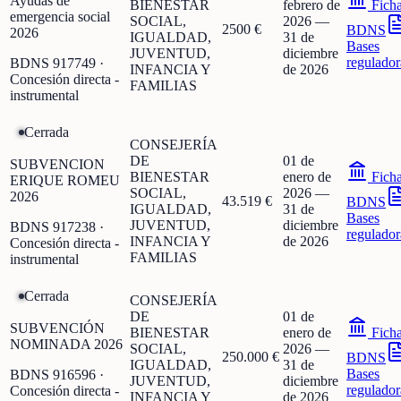
Ayudas de
BIENESTAR
febrero de
Fich
emergencia social
SOCIAL,
2026
—
2500 €
BDNS
2026
IGUALDAD,
31 de
Bases
JUVENTUD,
diciembre
regulador
BDNS
917749
·
INFANCIA Y
de 2026
Concesión directa -
FAMILIAS
instrumental
Cerrada
CONSEJERÍA
DE
01 de
SUBVENCION
BIENESTAR
enero de
Fich
ERIQUE ROMEU
SOCIAL,
2026
—
2026
43.519 €
BDNS
IGUALDAD,
31 de
Bases
JUVENTUD,
diciembre
BDNS
917238
·
regulador
INFANCIA Y
de 2026
Concesión directa -
FAMILIAS
instrumental
Cerrada
CONSEJERÍA
DE
01 de
SUBVENCIÓN
BIENESTAR
enero de
Fich
NOMINADA 2026
SOCIAL,
2026
—
250.000 €
BDNS
IGUALDAD,
31 de
Bases
BDNS
916596
·
JUVENTUD,
diciembre
regulador
Concesión directa -
INFANCIA Y
de 2026