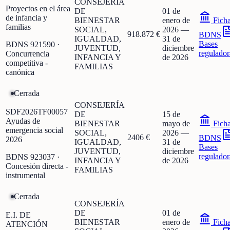
CONSEJERÍA
Proyectos en el área
DE
01 de
de infancia y
BIENESTAR
enero de
Fich
familias
SOCIAL,
2026
—
918.872 €
BDNS
IGUALDAD,
31 de
Bases
BDNS
921590
·
JUVENTUD,
diciembre
regulador
Concurrencia
INFANCIA Y
de 2026
competitiva -
FAMILIAS
canónica
Cerrada
CONSEJERÍA
SDF2026TF00057
DE
15 de
Ayudas de
BIENESTAR
mayo de
Fich
emergencia social
SOCIAL,
2026
—
2406 €
BDNS
2026
IGUALDAD,
31 de
Bases
JUVENTUD,
diciembre
regulador
BDNS
923037
·
INFANCIA Y
de 2026
Concesión directa -
FAMILIAS
instrumental
Cerrada
CONSEJERÍA
DE
01 de
E.I. DE
BIENESTAR
enero de
Fich
ATENCIÓN