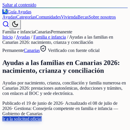
Saltar al contenido
Guía Ayudas
€
Ayudas
Categorías
Comunidades
Vivienda
Becas
Sobre nosotros
Familia e infancia
Canarias
Permanente
Inicio
/
Ayudas
/
Familia e infancia
/
Ayudas a las familias en
Canarias 2026: nacimiento, crianza y conciliación
Permanente
Canarias
Verificado con fuente oficial
Ayudas a las familias en Canarias 2026:
nacimiento, crianza y conciliación
Ayudas por nacimiento, crianza, conciliación y familia numerosa en
Canarias 2026: prestaciones autonómicas, deducciones y trámites,
con enlaces al BOC y sede electrónica.
Publicado el
19 de junio de 2026
· Actualizado el
08 de julio de
2026
· Gestiona:
Consejería competente en familia e infancia —
Gobierno de Canarias
Ir a la solicitud oficial