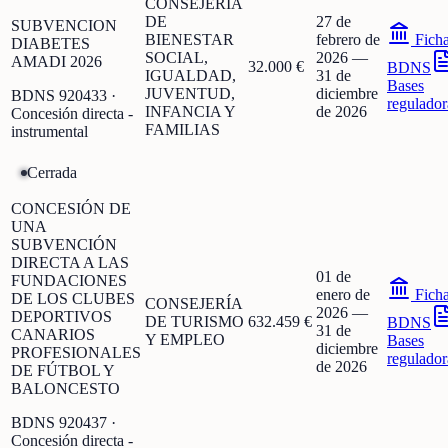
CONSEJERÍA
DE
27 de
SUBVENCION
BIENESTAR
febrero de
Fich
DIABETES
SOCIAL,
2026
—
AMADI 2026
32.000 €
BDNS
IGUALDAD,
31 de
Bases
JUVENTUD,
diciembre
BDNS
920433
·
regulador
INFANCIA Y
de 2026
Concesión directa -
FAMILIAS
instrumental
Cerrada
CONCESIÓN DE
UNA
SUBVENCIÓN
DIRECTA A LAS
01 de
FUNDACIONES
enero de
Fich
DE LOS CLUBES
CONSEJERÍA
2026
—
DEPORTIVOS
DE TURISMO
632.459 €
BDNS
31 de
CANARIOS
Y EMPLEO
Bases
diciembre
PROFESIONALES
regulador
de 2026
DE FÚTBOL Y
BALONCESTO
BDNS
920437
·
Concesión directa -