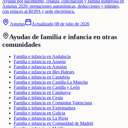
Ayudas por nacimiento, crianza, conciliación y familia numerosa en
Asturias 2026: prestaciones autonómicas, deducciones y trámites,
con enlaces al BOPA y sede electrónica.
Asturias
Actualizado
08 de julio de 2026
Ayudas de
familia e infancia
en otras
comunidades
Familia e infancia en Andalucía
Familia e infancia en Aragón
Familia e infancia en Asturias
Familia e infancia en Illes Balears
Familia e infancia en Cantabria
Familia e infancia en Castilla-La Mancha
Familia e infancia en Castilla y León
Familia e infancia en Catalunya
Familia e infancia en Ceuta
Familia e infancia en Comunitat Valenciana
Familia e infancia en Extremadura
Familia e infancia en Galicia
Familia e infancia en La Rioja
Familia e infancia en Comunidad de Madrid