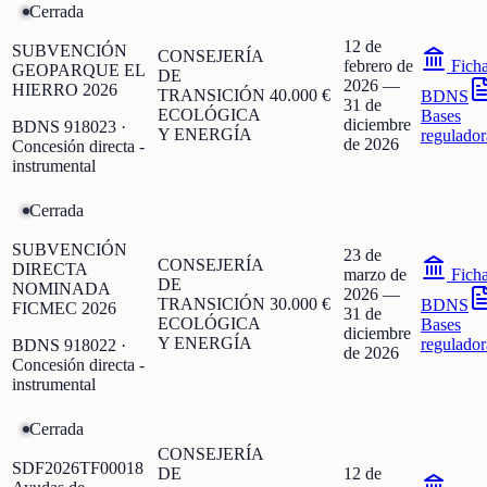
Cerrada
12 de
SUBVENCIÓN
CONSEJERÍA
febrero de
Fich
GEOPARQUE EL
DE
2026
—
HIERRO 2026
TRANSICIÓN
40.000 €
BDNS
31 de
ECOLÓGICA
Bases
diciembre
BDNS
918023
·
Y ENERGÍA
regulador
de 2026
Concesión directa -
instrumental
Cerrada
SUBVENCIÓN
23 de
CONSEJERÍA
DIRECTA
marzo de
Fich
DE
NOMINADA
2026
—
TRANSICIÓN
30.000 €
BDNS
FICMEC 2026
31 de
ECOLÓGICA
Bases
diciembre
Y ENERGÍA
regulador
BDNS
918022
·
de 2026
Concesión directa -
instrumental
Cerrada
CONSEJERÍA
SDF2026TF00018
DE
12 de