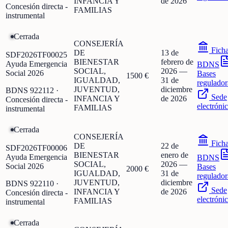
INFANCIA Y
de 2026
Concesión directa -
FAMILIAS
instrumental
Cerrada
CONSEJERÍA
Fich
DE
13 de
SDF2026TF00025
BIENESTAR
febrero de
Ayuda Emergencia
BDNS
SOCIAL,
2026
—
Social 2026
Bases
1500 €
IGUALDAD,
31 de
regulador
JUVENTUD,
diciembre
BDNS
922112
·
Sede
INFANCIA Y
de 2026
Concesión directa -
electróni
FAMILIAS
instrumental
Cerrada
CONSEJERÍA
Fich
DE
22 de
SDF2026TF00006
BIENESTAR
enero de
Ayuda Emergencia
BDNS
SOCIAL,
2026
—
Social 2026
Bases
2000 €
IGUALDAD,
31 de
regulador
JUVENTUD,
diciembre
BDNS
922110
·
Sede
INFANCIA Y
de 2026
Concesión directa -
electróni
FAMILIAS
instrumental
Cerrada