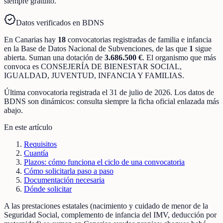
siempre gratuito.
Datos verificados en BDNS
En
Canarias
hay
18
convocatorias registradas
de
familia e infancia
en la Base de Datos Nacional de Subvenciones
, de las que
1
sigue
abierta
.
Suman una dotación de
3.686.500 €
.
El organismo que más
convoca es
CONSEJERÍA DE BIENESTAR SOCIAL,
IGUALDAD, JUVENTUD, INFANCIA Y FAMILIAS
.
Última convocatoria registrada el
31 de julio de 2026
. Los datos de
BDNS son dinámicos: consulta siempre la ficha oficial enlazada más
abajo.
En este artículo
Requisitos
Cuantía
Plazos: cómo funciona el ciclo de una convocatoria
Cómo solicitarla paso a paso
Documentación necesaria
Dónde solicitar
A las prestaciones estatales (nacimiento y cuidado de menor de la
Seguridad Social, complemento de infancia del IMV, deducción por