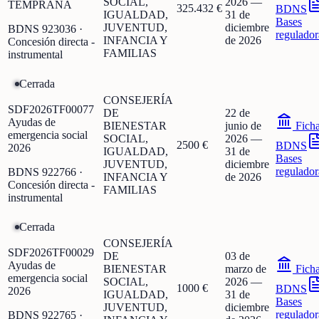
SOCIAL,
2026
—
TEMPRANA
325.432 €
BDNS
IGUALDAD,
31 de
Bases
JUVENTUD,
diciembre
BDNS
923036
·
regulador
INFANCIA Y
de 2026
Concesión directa -
FAMILIAS
instrumental
Cerrada
CONSEJERÍA
SDF2026TF00077
DE
22 de
Ayudas de
BIENESTAR
junio de
Fich
emergencia social
SOCIAL,
2026
—
2500 €
BDNS
2026
IGUALDAD,
31 de
Bases
JUVENTUD,
diciembre
regulador
BDNS
922766
·
INFANCIA Y
de 2026
Concesión directa -
FAMILIAS
instrumental
Cerrada
CONSEJERÍA
SDF2026TF00029
DE
03 de
Ayudas de
BIENESTAR
marzo de
Fich
emergencia social
SOCIAL,
2026
—
1000 €
BDNS
2026
IGUALDAD,
31 de
Bases
JUVENTUD,
diciembre
regulador
BDNS
922765
·