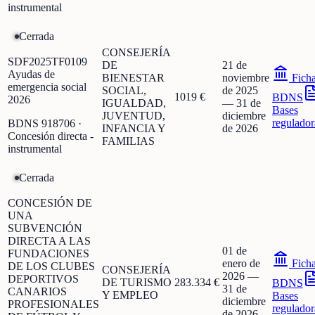
instrumental
Cerrada
CONSEJERÍA
SDF2025TF0109
DE
21 de
Ayudas de
BIENESTAR
noviembre
Fich
emergencia social
SOCIAL,
de 2025
1019 €
BDNS
2026
IGUALDAD,
—
31 de
Bases
JUVENTUD,
diciembre
regulador
BDNS
918706
·
INFANCIA Y
de 2026
Concesión directa -
FAMILIAS
instrumental
Cerrada
CONCESIÓN DE
UNA
SUBVENCIÓN
DIRECTA A LAS
01 de
FUNDACIONES
enero de
Fich
DE LOS CLUBES
CONSEJERÍA
2026
—
DEPORTIVOS
DE TURISMO
283.334 €
BDNS
31 de
CANARIOS
Y EMPLEO
Bases
diciembre
PROFESIONALES
regulador
de 2026