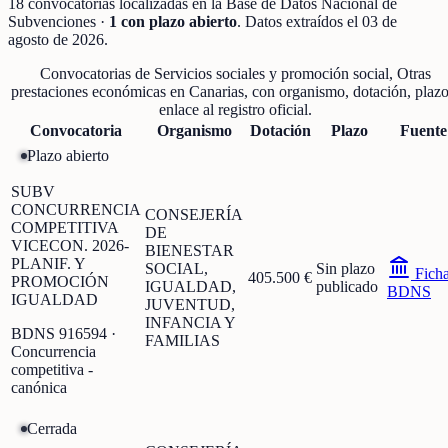
18
convocatorias localizadas
en la Base de Datos Nacional de
Subvenciones
·
1
con plazo abierto
. Datos extraídos el
03 de
agosto de 2026
.
Convocatorias de
Servicios sociales y promoción social, Otras
prestaciones económicas
en
Canarias
, con organismo, dotación, plazo
enlace al registro oficial.
Convocatoria
Organismo
Dotación
Plazo
Fuente
Plazo abierto
SUBV
CONCURRENCIA
CONSEJERÍA
COMPETITIVA
DE
VICECON. 2026-
BIENESTAR
PLANIF. Y
SOCIAL,
Sin plazo
Fich
405.500 €
PROMOCIÓN
IGUALDAD,
publicado
BDNS
IGUALDAD
JUVENTUD,
INFANCIA Y
BDNS
916594
·
FAMILIAS
Concurrencia
competitiva -
canónica
Cerrada