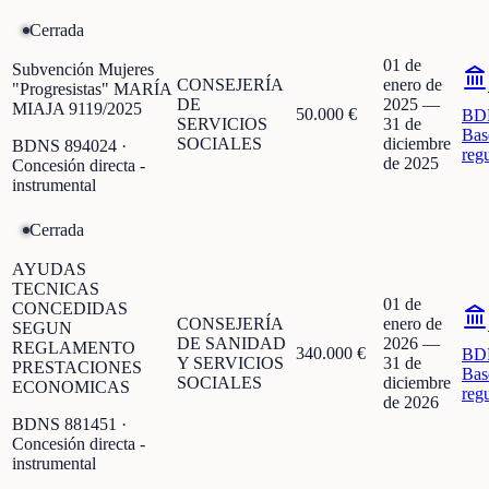
Cerrada
01 de
Subvención Mujeres
CONSEJERÍA
enero de
"Progresistas" MARÍA
DE
2025
—
MIAJA 9119/2025
50.000 €
BD
SERVICIOS
31 de
Bas
SOCIALES
diciembre
BDNS
894024
·
reg
de 2025
Concesión directa -
instrumental
Cerrada
AYUDAS
TECNICAS
01 de
CONCEDIDAS
CONSEJERÍA
enero de
SEGUN
DE SANIDAD
2026
—
REGLAMENTO
340.000 €
BD
Y SERVICIOS
31 de
PRESTACIONES
Bas
SOCIALES
diciembre
ECONOMICAS
reg
de 2026
BDNS
881451
·
Concesión directa -
instrumental