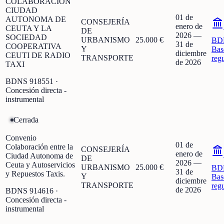
COLABORACION
CIUDAD
01 de
AUTONOMA DE
CONSEJERÍA
enero de
CEUTA Y LA
DE
2026
—
SOCIEDAD
URBANISMO
25.000 €
BD
31 de
COOPERATIVA
Y
Bas
diciembre
CEUTI DE RADIO
TRANSPORTE
reg
de 2026
TAXI
BDNS
918551
·
Concesión directa -
instrumental
Cerrada
Convenio
01 de
Colaboración entre la
CONSEJERÍA
enero de
Ciudad Autonoma de
DE
2026
—
Ceuta y Autoservicios
URBANISMO
25.000 €
BD
31 de
y Repuestos Taxis.
Y
Bas
diciembre
TRANSPORTE
reg
de 2026
BDNS
914616
·
Concesión directa -
instrumental