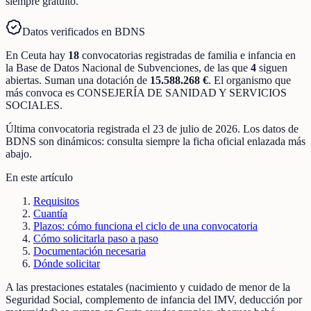
siempre gratuito.
Datos verificados en BDNS
En
Ceuta
hay
18
convocatorias registradas
de
familia e infancia
en
la Base de Datos Nacional de Subvenciones
, de las que
4
siguen
abiertas
.
Suman una dotación de
15.588.268 €
.
El organismo que
más convoca es
CONSEJERÍA DE SANIDAD Y SERVICIOS
SOCIALES
.
Última convocatoria registrada el
23 de julio de 2026
. Los datos de
BDNS son dinámicos: consulta siempre la ficha oficial enlazada más
abajo.
En este artículo
Requisitos
Cuantía
Plazos: cómo funciona el ciclo de una convocatoria
Cómo solicitarla paso a paso
Documentación necesaria
Dónde solicitar
A las prestaciones estatales (nacimiento y cuidado de menor de la
Seguridad Social, complemento de infancia del IMV, deducción por