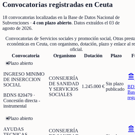
Convocatorias registradas en
Ceuta
18
convocatorias localizadas
en la Base de Datos Nacional de
Subvenciones
·
4
con plazo abierto
. Datos extraídos el
03 de
agosto de 2026
.
Convocatorias de
Servicios sociales y promoción social, Otras prest
económicas
en
Ceuta
, con organismo, dotación, plazo y enlace al re
oficial.
Convocatoria
Organismo
Dotación
Plazo
F
Plazo abierto
INGRESO MINIMO
CONSEJERÍA
DE INSERCCION
DE SANIDAD
Sin plazo
SOCIAL
1.245.000 €
BD
Y SERVICIOS
publicado
Bas
SOCIALES
BDNS
820479
·
reg
Concesión directa -
instrumental
Plazo abierto
AYUDAS
CONSEJERÍA
TECNICAS