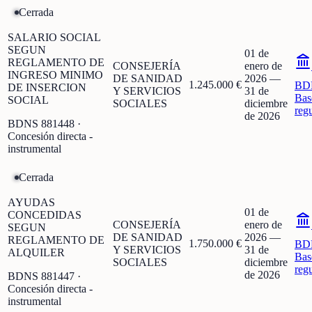
Cerrada
SALARIO SOCIAL
SEGUN
01 de
REGLAMENTO DE
CONSEJERÍA
enero de
INGRESO MINIMO
DE SANIDAD
2026
—
1.245.000 €
BD
DE INSERCION
Y SERVICIOS
31 de
Bas
SOCIAL
SOCIALES
diciembre
reg
de 2026
BDNS
881448
·
Concesión directa -
instrumental
Cerrada
AYUDAS
01 de
CONCEDIDAS
CONSEJERÍA
enero de
SEGUN
DE SANIDAD
2026
—
REGLAMENTO DE
1.750.000 €
BD
Y SERVICIOS
31 de
ALQUILER
Bas
SOCIALES
diciembre
reg
de 2026
BDNS
881447
·
Concesión directa -
instrumental