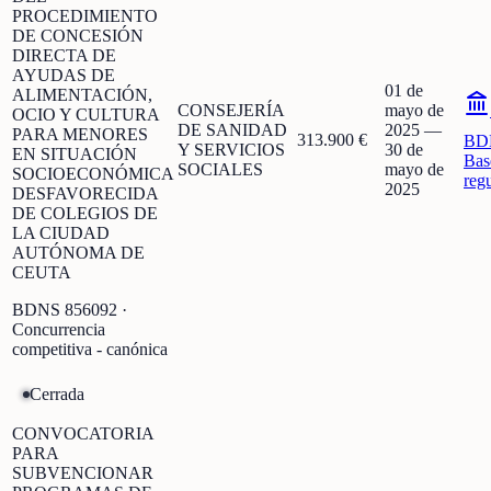
PROCEDIMIENTO
DE CONCESIÓN
DIRECTA DE
AYUDAS DE
01 de
ALIMENTACIÓN,
CONSEJERÍA
mayo de
OCIO Y CULTURA
DE SANIDAD
2025
—
PARA MENORES
313.900 €
BD
Y SERVICIOS
30 de
EN SITUACIÓN
Bas
SOCIALES
mayo de
SOCIOECONÓMICA
reg
2025
DESFAVORECIDA
DE COLEGIOS DE
LA CIUDAD
AUTÓNOMA DE
CEUTA
BDNS
856092
·
Concurrencia
competitiva - canónica
Cerrada
CONVOCATORIA
PARA
SUBVENCIONAR