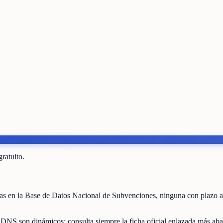
gratuito.
as
en la Base de Datos Nacional de Subvenciones
, ninguna con plazo 
BDNS son dinámicos: consulta siempre la ficha oficial enlazada más aba