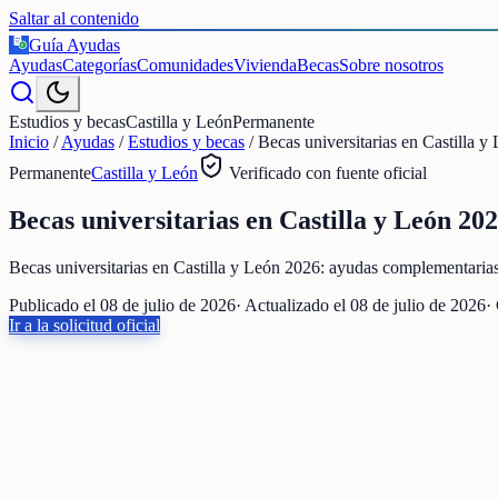
Saltar al contenido
Guía Ayudas
€
Ayudas
Categorías
Comunidades
Vivienda
Becas
Sobre nosotros
Estudios y becas
Castilla y León
Permanente
Inicio
/
Ayudas
/
Estudios y becas
/
Becas universitarias en Castilla 
Permanente
Castilla y León
Verificado con fuente oficial
Becas universitarias en Castilla y León 20
Becas universitarias en Castilla y León 2026: ayudas complementari
Publicado el
08 de julio de 2026
· Actualizado el
08 de julio de 2026
·
Ir a la solicitud oficial