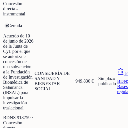
Concesión
directa -
instrumental
Cerrada
Acuerdo de 10
de junio de 2026
de la Junta de
CyL por el que
se autoriza la
concesión de
una subvención
a la Fundación
CONSEJERÍA DE
F
de Investigación
SANIDAD Y
Sin plazo
949.830 €
BDN
Biomédica de
BIENESTAR
publicado
Bases
Salamanca
SOCIAL
regul
(IBSAL) para
impulsar la
investigación
traslacional.
BDNS
918759
·
Concesión
directa -