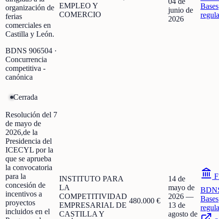
04 de
EMPLEO Y
Bases
organización de
junio de
COMERCIO
regul
ferias
2026
comerciales en
Castilla y León.
BDNS
906504
·
Concurrencia
competitiva -
canónica
Cerrada
Resolución del 7
de mayo de
2026,de la
Presidencia del
ICECYL por la
que se aprueba
la convocatoria
para la
F
INSTITUTO PARA
14 de
concesión de
LA
mayo de
BDN
incentivos a
COMPETITIVIDAD
2026
—
Bases
480.000 €
proyectos
EMPRESARIAL DE
13 de
regul
incluidos en el
CASTILLA Y
agosto de