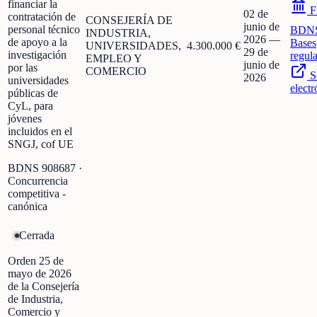
financiar la
F
02 de
contratación de
CONSEJERÍA DE
junio de
personal técnico
BDN
INDUSTRIA,
2026
—
de apoyo a la
Bases
UNIVERSIDADES,
4.300.000 €
29 de
investigación
regul
EMPLEO Y
junio de
por las
COMERCIO
S
2026
universidades
electr
públicas de
CyL, para
jóvenes
incluidos en el
SNGJ, cof UE
BDNS
908687
·
Concurrencia
competitiva -
canónica
Cerrada
Orden 25 de
mayo de 2026
de la Consejería
de Industria,
Comercio y