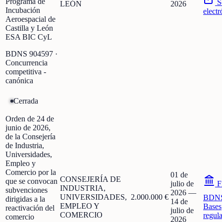
Programa de
S
LEÓN
2026
Incubación
electr
Aeroespacial de
Castilla y León
ESA BIC CyL
BDNS
904597
·
Concurrencia
competitiva -
canónica
Cerrada
Orden de 24 de
junio de 2026,
de la Consejería
de Industria,
Universidades,
Empleo y
Comercio por la
01 de
CONSEJERÍA DE
que se convocan
julio de
F
INDUSTRIA,
subvenciones
2026
—
UNIVERSIDADES,
2.000.000 €
BDN
dirigidas a la
14 de
EMPLEO Y
Bases
reactivación del
julio de
COMERCIO
regul
comercio
2026