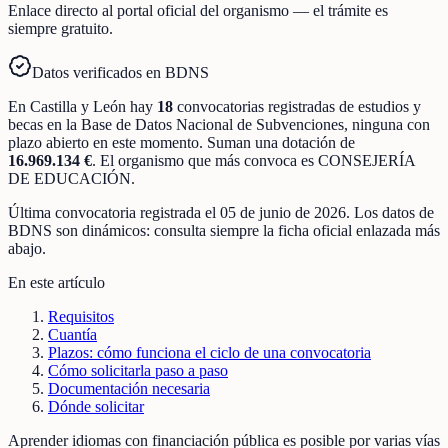
Enlace directo al portal oficial del organismo — el trámite es
siempre gratuito.
Datos verificados en BDNS
En
Castilla y León
hay
18
convocatorias registradas
de
estudios y
becas
en la Base de Datos Nacional de Subvenciones
, ninguna con
plazo abierto en este momento
.
Suman una dotación de
16.969.134 €
.
El organismo que más convoca es
CONSEJERÍA
DE EDUCACIÓN
.
Última convocatoria registrada el
05 de junio de 2026
. Los datos de
BDNS son dinámicos: consulta siempre la ficha oficial enlazada más
abajo.
En este artículo
Requisitos
Cuantía
Plazos: cómo funciona el ciclo de una convocatoria
Cómo solicitarla paso a paso
Documentación necesaria
Dónde solicitar
Aprender idiomas con financiación pública es posible por varias vías