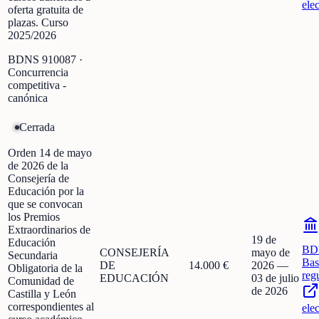
ele
oferta gratuita de
plazas. Curso
2025/2026
BDNS
910087
·
Concurrencia
competitiva -
canónica
Cerrada
Orden 14 de mayo
de 2026 de la
Consejería de
Educación por la
que se convocan
los Premios
Extraordinarios de
19 de
Educación
BD
CONSEJERÍA
mayo de
Secundaria
Bas
DE
14.000 €
2026
—
Obligatoria de la
reg
EDUCACIÓN
03 de julio
Comunidad de
de 2026
Castilla y León
correspondientes al
ele