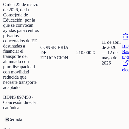
Orden 25 de marzo
de 2026, de la
Consejería de
Educación, por la
que se convocan
ayudas para centros
privados
concertados de EE
11 de abril
destinadas a
BD
CONSEJERÍA
de 2026
financiar el
Bas
DE
210.000 €
—
12 de
transporte del
reg
EDUCACIÓN
mayo de
alumnado con
2026
pluridiscapacidad
ele
con movilidad
reducida que
necesite transporte
adaptado
BDNS
897450
·
Concesión directa -
canónica
Cerrada