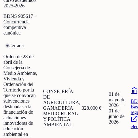
curso académico
2025-2026
BDNS
905617
·
Concurrencia
competitiva -
canónica
Cerrada
Orden de 28 de
abril de la
Consejería de
Medio Ambiente,
Vivienda y
Ordenación del
Territorio por la
CONSEJERÍA
01 de
que se convocan
DE
mayo de
subvenciones
BD
AGRICULTURA,
2026
—
destinadas a la
Bas
GANADERÍA,
328.000 €
01 de
financiación de
reg
MEDIO RURAL
junio de
actuaciones
Y POLÍTICA
2026
innovadoras de
AMBIENTAL
ele
educación
ambiental en