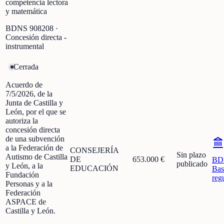
competencia lectora
y matemática
BDNS
908208
·
Concesión directa -
instrumental
Cerrada
Acuerdo de
7/5/2026, de la
Junta de Castilla y
León, por el que se
autoriza la
concesión directa
de una subvención
a la Federación de
CONSEJERÍA
Sin plazo
Autismo de Castilla
DE
653.000 €
BD
publicado
y León, a la
EDUCACIÓN
Bas
Fundación
reg
Personas y a la
Federación
ASPACE de
Castilla y León.