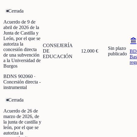
Cerrada
Acuerdo de 9 de
abril de 2026 de la
Junta de Castilla y
León, por el que se
autoriza la
CONSEJERÍA
Sin plazo
concesión directa
DE
12.000 €
BD
publicado
de una subvención
EDUCACIÓN
Bas
a la Universidad de
reg
Burgos
BDNS
902060
·
Concesión directa -
instrumental
Cerrada
Acuerdo de 26 de
marzo de 2026, de
la junta de castilla y
león, por el que se
autoriza la