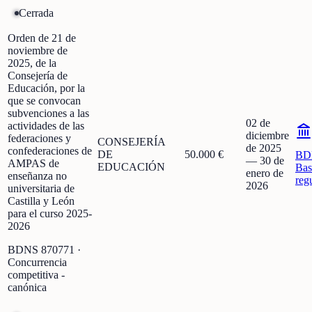
Cerrada
Orden de 21 de
noviembre de
2025, de la
Consejería de
Educación, por la
que se convocan
subvenciones a las
02 de
actividades de las
diciembre
federaciones y
CONSEJERÍA
de 2025
confederaciones de
DE
50.000 €
BD
—
30 de
AMPAS de
EDUCACIÓN
Bas
enero de
enseñanza no
reg
2026
universitaria de
Castilla y León
para el curso 2025-
2026
BDNS
870771
·
Concurrencia
competitiva -
canónica