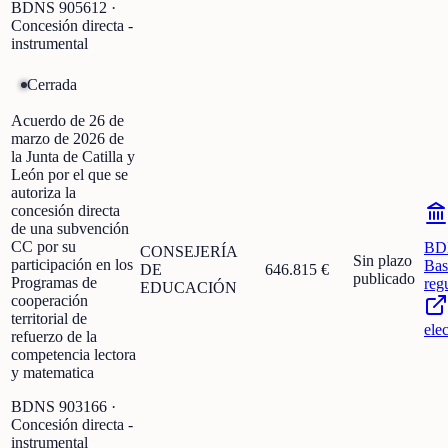
BDNS
905612
·
Concesión directa -
instrumental
Cerrada
Acuerdo de 26 de
marzo de 2026 de
la Junta de Catilla y
León por el que se
autoriza la
concesión directa
de una subvención
CC por su
BD
CONSEJERÍA
Sin plazo
participación en los
Bas
DE
646.815 €
publicado
Programas de
reg
EDUCACIÓN
cooperación
territorial de
ele
refuerzo de la
competencia lectora
y matematica
BDNS
903166
·
Concesión directa -
instrumental