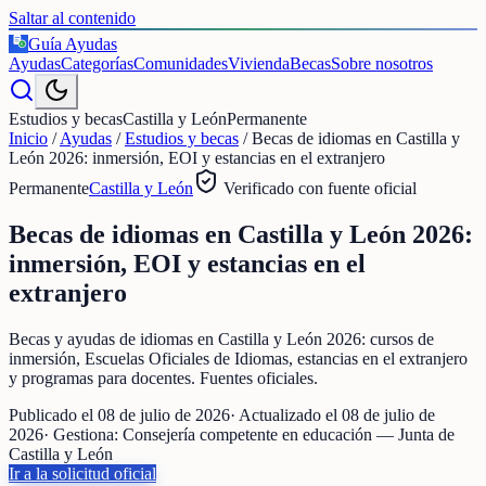
Saltar al contenido
Guía Ayudas
€
Ayudas
Categorías
Comunidades
Vivienda
Becas
Sobre nosotros
Estudios y becas
Castilla y León
Permanente
Inicio
/
Ayudas
/
Estudios y becas
/
Becas de idiomas en Castilla y
León 2026: inmersión, EOI y estancias en el extranjero
Permanente
Castilla y León
Verificado con fuente oficial
Becas de idiomas en Castilla y León 2026:
inmersión, EOI y estancias en el
extranjero
Becas y ayudas de idiomas en Castilla y León 2026: cursos de
inmersión, Escuelas Oficiales de Idiomas, estancias en el extranjero
y programas para docentes. Fuentes oficiales.
Publicado el
08 de julio de 2026
· Actualizado el
08 de julio de
2026
· Gestiona:
Consejería competente en educación — Junta de
Castilla y León
Ir a la solicitud oficial