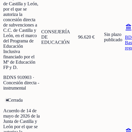
de Castilla y León,
por el que se
autoriza la
concesión directa
de subvenciones a
C.C. de Castilla y
CONSEJERÍA
Sin plazo
León, en el marco
DE
96.620 €
BD
publicado
del Programa de
EDUCACIÓN
Bas
Educación
reg
Inclusiva
financiado por el
Mº de Educación
FP y D.
BDNS
910903
·
Concesión directa -
instrumental
Cerrada
Acuerdo de 14 de
mayo de 2026 de la
Junta de Castilla y
León por el que se
autoriza la