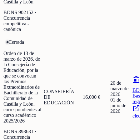
Castilla y León
BDNS
902152
·
Concurrencia
competitiva -
canónica
Cerrada
Orden de 13 de
marzo de 2026, de
la Consejería de
Educación, por la
que se convocan
los Premios
20 de
Extraordinarios de
marzo de
BD
CONSEJERÍA
Bachillerato de la
2026
—
Bas
DE
16.000 €
Comunidad de
01 de
reg
EDUCACIÓN
Castilla y León,
junio de
correspondientes al
2026
curso académico
ele
2025/2026
BDNS
893631
·
Concurrencia