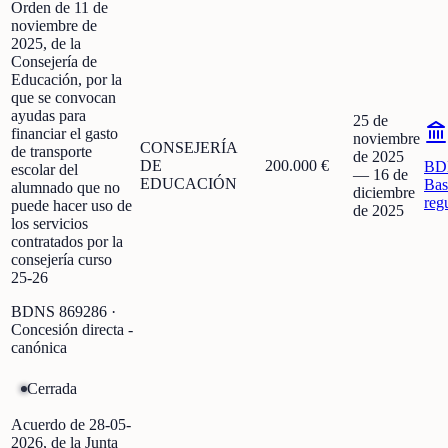
Orden de 11 de
noviembre de
2025, de la
Consejería de
Educación, por la
que se convocan
ayudas para
25 de
financiar el gasto
noviembre
CONSEJERÍA
de transporte
de 2025
DE
200.000 €
BD
escolar del
—
16 de
EDUCACIÓN
Bas
alumnado que no
diciembre
reg
puede hacer uso de
de 2025
los servicios
contratados por la
consejería curso
25-26
BDNS
869286
·
Concesión directa -
canónica
Cerrada
Acuerdo de 28-05-
2026, de la Junta