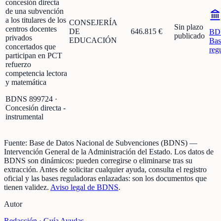
concesión directa
de una subvención
a los titulares de los
CONSEJERÍA
Sin plazo
centros docentes
DE
646.815 €
BD
publicado
privados
EDUCACIÓN
Bas
concertados que
reg
participan en PCT
refuerzo
competencia lectora
y matemática
BDNS
899724
·
Concesión directa -
instrumental
Fuente:
Base de Datos Nacional de Subvenciones (BDNS)
—
Intervención General de la Administración del Estado
.
Los datos de
BDNS son dinámicos: pueden corregirse o eliminarse tras su
extracción.
Antes de solicitar cualquier ayuda, consulta el registro
oficial y las bases reguladoras enlazadas: son los documentos que
tienen validez.
Aviso legal de BDNS
.
Autor
Redacción ·
Guía Ayudas