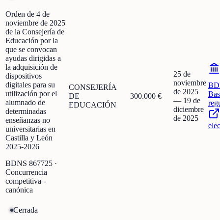
Orden de 4 de
noviembre de 2025
de la Consejería de
Educación por la
que se convocan
ayudas dirigidas a
la adquisición de
25 de
dispositivos
noviembre
digitales para su
BD
CONSEJERÍA
de 2025
utilización por el
Bas
DE
300.000 €
—
19 de
alumnado de
reg
EDUCACIÓN
diciembre
determinadas
de 2025
enseñanzas no
ele
universitarias en
Castilla y León
2025-2026
BDNS
867725
·
Concurrencia
competitiva -
canónica
Cerrada