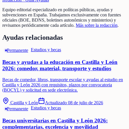
Equipo editorial especializado en políticas públicas, ayudas y
subvenciones en España. Trabajamos exclusivamente con fuentes
oficiales (BOE, BDNS, boletines autonómicos y ministerios) y
revisamos periódicamente cada artículo.
Más sobre la redacción
.
Ayudas relacionadas
Estudios y becas
Permanente
Becas y ayudas a la educación en Castilla y León
2026: comedor, material, transporte y estudios
Becas de comedor, libros, transporte escolar y ayudas al estudio en
Castilla y León 2026 con requisitos, plazos por convocatoria
(BOCYL) y solicitud en sede electrónica.
Castilla y León
Actualizado
08 de julio de 2026
Estudios y becas
Permanente
Becas universitarias en Castilla y León 2026:
complementarias, excelencia y movilidad