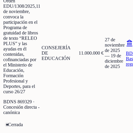
Orden
EDU/1308/2025,11
de noviembre,
convoca la
participación en el
Programa de
gratuidad de libros
de texto “RELEO
27 de
PLUS” y las
noviembre
CONSEJERÍA
ayudas en él
de 2025
DE
11.000.000 €
BD
contenidas,
—
19 de
EDUCACIÓN
Bas
cofinanciadas por
diciembre
reg
el Ministerio de
de 2025
Educación,
Formación
Profesional y
Deportes, para el
curso 26/27
BDNS
869329
·
Concesión directa -
canónica
Cerrada