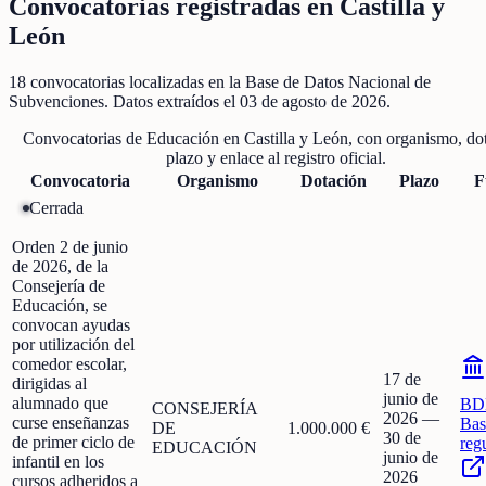
Convocatorias registradas en
Castilla y
León
18
convocatorias localizadas
en la Base de Datos Nacional de
Subvenciones
. Datos extraídos el
03 de agosto de 2026
.
Convocatorias de
Educación
en
Castilla y León
, con organismo, do
plazo y enlace al registro oficial.
Convocatoria
Organismo
Dotación
Plazo
F
Cerrada
Orden 2 de junio
de 2026, de la
Consejería de
Educación, se
convocan ayudas
por utilización del
comedor escolar,
17 de
dirigidas al
junio de
alumnado que
BD
CONSEJERÍA
2026
—
curse enseñanzas
Bas
DE
1.000.000 €
30 de
de primer ciclo de
reg
EDUCACIÓN
junio de
infantil en los
2026
cursos adheridos a