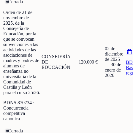
Cerrada
Orden de 21 de
noviembre de
2025, de la
Consejería de
Educación, por la
que se convocan
subvenciones a las
02 de
actividades de las
diciembre
asociaciones de
CONSEJERÍA
de 2025
madres y padres de
DE
120.000 €
BD
—
30 de
alumnos de
EDUCACIÓN
Bas
enero de
enseñanza no
reg
2026
universitaria de la
Comunidad de
Castilla y León
para el curso 25/26.
BDNS
870734
·
Concurrencia
competitiva -
canónica
Cerrada