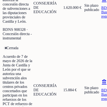
CONSEJERÍA
concesión directa
Sin plazo
DE
1.620.000 €
BD
de subvenciones a
publicado
EDUCACIÓN
Bas
las diputaciones
reg
provinciales de
Castilla y León.
BDNS
908328
·
Concesión directa -
instrumental
Cerrada
Acuerdo de 7 de
mayo de 2026 de la
Junta de Castilla y
León por el que se
autoriza una
subvención alos
titulares de los
CONSEJERÍA
centros privados
Sin plazo
DE
15.884 €
BD
concertados que
publicado
EDUCACIÓN
Bas
participan en los
reg
refuerzos de los
PCT de refuerzo de