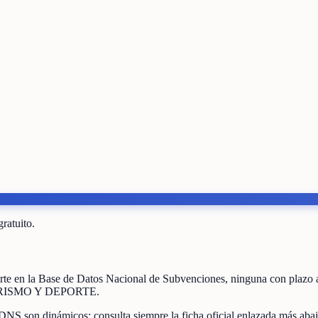
gratuito.
rte
en la Base de Datos Nacional de Subvenciones
, ninguna con plazo 
RISMO Y DEPORTE
.
DNS son dinámicos: consulta siempre la ficha oficial enlazada más abaj