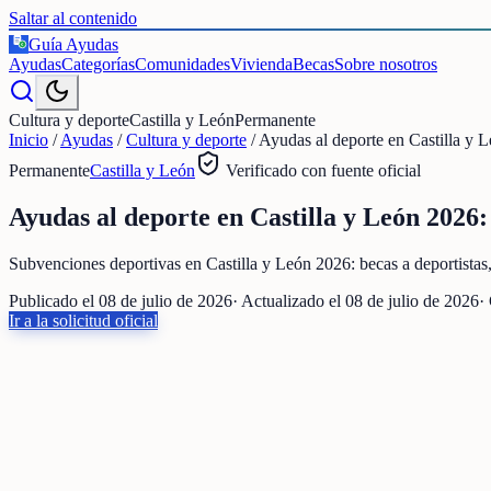
Saltar al contenido
Guía Ayudas
€
Ayudas
Categorías
Comunidades
Vivienda
Becas
Sobre nosotros
Cultura y deporte
Castilla y León
Permanente
Inicio
/
Ayudas
/
Cultura y deporte
/
Ayudas al deporte en Castilla y L
Permanente
Castilla y León
Verificado con fuente oficial
Ayudas al deporte en Castilla y León 2026: 
Subvenciones deportivas en Castilla y León 2026: becas a deportista
Publicado el
08 de julio de 2026
· Actualizado el
08 de julio de 2026
·
Ir a la solicitud oficial