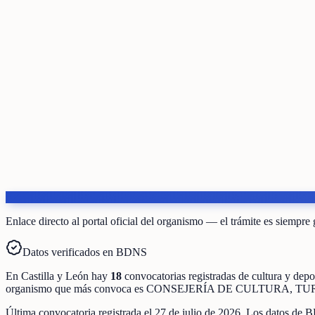
Enlace directo al portal oficial del organismo — el trámite es siempre 
Datos verificados en BDNS
En
Castilla y León
hay
18
convocatorias registradas
de
cultura y depo
organismo que más convoca es
CONSEJERÍA DE CULTURA, TU
Última convocatoria registrada el
27 de julio de 2026
. Los datos de B