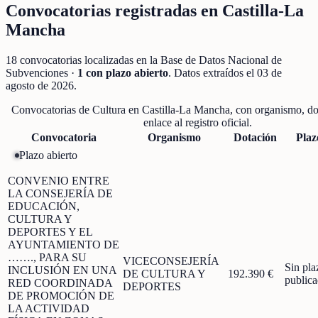
Convocatorias registradas en
Castilla-La
Mancha
18
convocatorias localizadas
en la Base de Datos Nacional de
Subvenciones
·
1
con plazo abierto
. Datos extraídos el
03 de
agosto de 2026
.
Convocatorias de
Cultura
en
Castilla-La Mancha
, con organismo, do
enlace al registro oficial.
Convocatoria
Organismo
Dotación
Plaz
Plazo abierto
CONVENIO ENTRE
LA CONSEJERÍA DE
EDUCACIÓN,
CULTURA Y
DEPORTES Y EL
AYUNTAMIENTO DE
……., PARA SU
VICECONSEJERÍA
Sin pla
INCLUSIÓN EN UNA
DE CULTURA Y
192.390 €
public
RED COORDINADA
DEPORTES
DE PROMOCIÓN DE
LA ACTIVIDAD