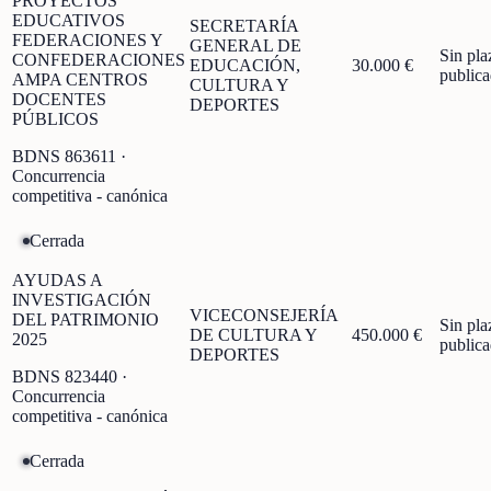
PROYECTOS
EDUCATIVOS
SECRETARÍA
FEDERACIONES Y
GENERAL DE
Sin pla
CONFEDERACIONES
EDUCACIÓN,
30.000 €
public
AMPA CENTROS
CULTURA Y
DOCENTES
DEPORTES
PÚBLICOS
BDNS
863611
·
Concurrencia
competitiva - canónica
Cerrada
AYUDAS A
INVESTIGACIÓN
VICECONSEJERÍA
DEL PATRIMONIO
Sin pla
DE CULTURA Y
450.000 €
2025
public
DEPORTES
BDNS
823440
·
Concurrencia
competitiva - canónica
Cerrada