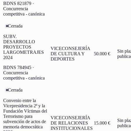
BDNS
821879
·
Concurrencia
competitiva - canónica
Cerrada
SUBV.
DESARROLLO
PROYECTOS
VICECONSEJERÍA
Sin pla
LARGOMETRAJES
DE CULTURA Y
50.000 €
public
2024
DEPORTES
BDNS
784945
·
Concurrencia
competitiva - canónica
Cerrada
Convenio entre la
Vicepresidencia 2ª y la
Fundación Víctimas del
Terrorismo para
VICECONSEJERÍA
Sin pla
subvención de actos de
DE RELACIONES
15.000 €
public
memoria democrática
INSTITUCIONALES