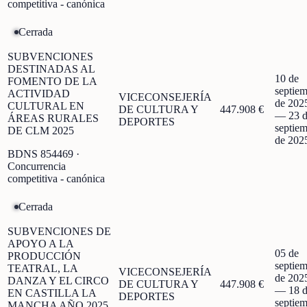
competitiva - canónica
Cerrada
SUBVENCIONES
DESTINADAS AL
10 de
FOMENTO DE LA
septie
ACTIVIDAD
VICECONSEJERÍA
de 202
CULTURAL EN
DE CULTURA Y
447.908 €
—
23 
ÁREAS RURALES
DEPORTES
septie
DE CLM 2025
de 202
BDNS
854469
·
Concurrencia
competitiva - canónica
Cerrada
SUBVENCIONES DE
APOYO A LA
05 de
PRODUCCIÓN
septie
TEATRAL, LA
VICECONSEJERÍA
de 202
DANZA Y EL CIRCO
DE CULTURA Y
447.908 €
—
18 
EN CASTILLA LA
DEPORTES
septie
MANCHA AÑO 2025