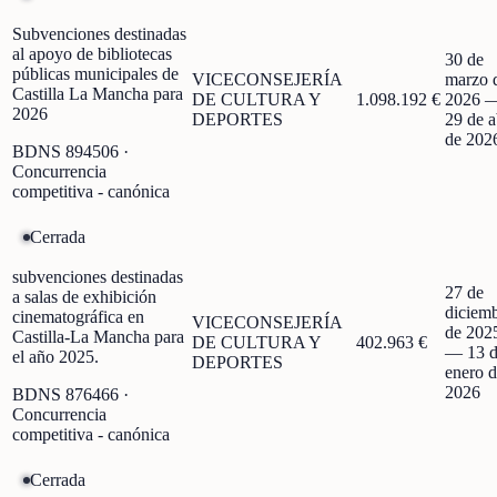
Subvenciones destinadas
al apoyo de bibliotecas
30 de
públicas municipales de
VICECONSEJERÍA
marzo 
Castilla La Mancha para
DE CULTURA Y
1.098.192 €
2026
2026
DEPORTES
29 de a
de 202
BDNS
894506
·
Concurrencia
competitiva - canónica
Cerrada
subvenciones destinadas
27 de
a salas de exhibición
diciem
cinematográfica en
VICECONSEJERÍA
de 202
Castilla-La Mancha para
DE CULTURA Y
402.963 €
—
13 
el año 2025.
DEPORTES
enero 
2026
BDNS
876466
·
Concurrencia
competitiva - canónica
Cerrada