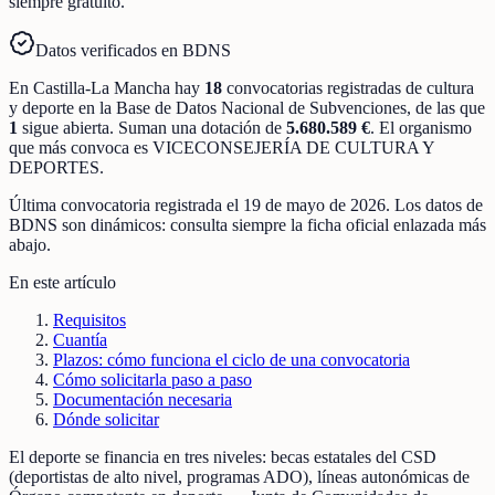
siempre gratuito.
Datos verificados en BDNS
En
Castilla-La Mancha
hay
18
convocatorias registradas
de
cultura
y deporte
en la Base de Datos Nacional de Subvenciones
, de las que
1
sigue abierta
.
Suman una dotación de
5.680.589 €
.
El organismo
que más convoca es
VICECONSEJERÍA DE CULTURA Y
DEPORTES
.
Última convocatoria registrada el
19 de mayo de 2026
. Los datos de
BDNS son dinámicos: consulta siempre la ficha oficial enlazada más
abajo.
En este artículo
Requisitos
Cuantía
Plazos: cómo funciona el ciclo de una convocatoria
Cómo solicitarla paso a paso
Documentación necesaria
Dónde solicitar
El deporte se financia en tres niveles: becas estatales del CSD
(deportistas de alto nivel, programas ADO), líneas autonómicas de