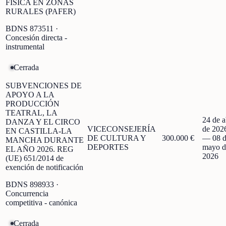
FÍSICA EN ZONAS
RURALES (PAFER)
BDNS
873511
·
Concesión directa -
instrumental
Cerrada
SUBVENCIONES DE
APOYO A LA
PRODUCCIÓN
TEATRAL, LA
24 de a
DANZA Y EL CIRCO
VICECONSEJERÍA
de 202
EN CASTILLA-LA
DE CULTURA Y
300.000 €
—
08 
MANCHA DURANTE
DEPORTES
mayo d
EL AÑO 2026. REG
2026
(UE) 651/2014 de
exención de notificación
BDNS
898933
·
Concurrencia
competitiva - canónica
Cerrada