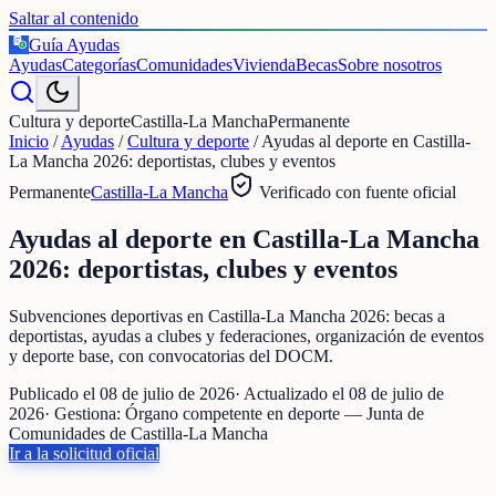
Saltar al contenido
Guía Ayudas
€
Ayudas
Categorías
Comunidades
Vivienda
Becas
Sobre nosotros
Cultura y deporte
Castilla-La Mancha
Permanente
Inicio
/
Ayudas
/
Cultura y deporte
/
Ayudas al deporte en Castilla-
La Mancha 2026: deportistas, clubes y eventos
Permanente
Castilla-La Mancha
Verificado con fuente oficial
Ayudas al deporte en Castilla-La Mancha
2026: deportistas, clubes y eventos
Subvenciones deportivas en Castilla-La Mancha 2026: becas a
deportistas, ayudas a clubes y federaciones, organización de eventos
y deporte base, con convocatorias del DOCM.
Publicado el
08 de julio de 2026
· Actualizado el
08 de julio de
2026
· Gestiona:
Órgano competente en deporte — Junta de
Comunidades de Castilla-La Mancha
Ir a la solicitud oficial