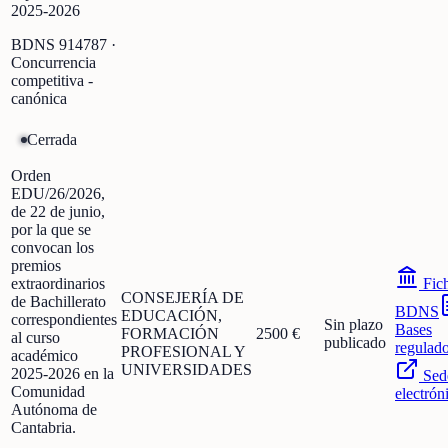
2025-2026
BDNS
914787
·
Concurrencia
competitiva -
canónica
Cerrada
Orden
EDU/26/2026,
de 22 de junio,
por la que se
convocan los
premios
extraordinarios
Fic
CONSEJERÍA DE
de Bachillerato
BDNS
EDUCACIÓN,
correspondientes
Sin plazo
Bases
FORMACIÓN
2500 €
al curso
publicado
regulad
PROFESIONAL Y
académico
UNIVERSIDADES
2025-2026 en la
Sed
Comunidad
electrón
Autónoma de
Cantabria.