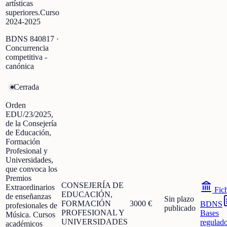
artísticas
superiores.Curso
2024-2025
BDNS
840817
·
Concurrencia
competitiva -
canónica
Cerrada
Orden
EDU/23/2025,
de la Consejería
de Educación,
Formación
Profesional y
Universidades,
que convoca los
Premios
CONSEJERÍA DE
Extraordinarios
Fic
EDUCACIÓN,
de enseñanzas
Sin plazo
FORMACIÓN
3000 €
BDNS
profesionales de
publicado
PROFESIONAL Y
Bases
Música. Cursos
UNIVERSIDADES
regulad
académicos