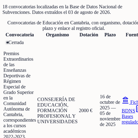
18
convocatorias localizadas
en la Base de Datos Nacional de
Subvenciones
. Datos extraídos el
03 de agosto de 2026
.
Convocatorias de
Educación
en
Cantabria
, con organismo, dotació
plazo y enlace al registro oficial.
Convocatoria
Organismo
Dotación
Plazo
Fuent
Cerrada
Premios
Extraordinarios
de las
Enseñanzas
Deportivas de
Régimen
Especial de
Grado Superior
16 de
en la
CONSEJERÍA DE
octubre de
Fic
Comunidad
EDUCACIÓN,
2025
—
Autónoma de
FORMACIÓN
2000 €
BDNS
05 de
Cantabria,
PROFESIONAL Y
Bases
noviembre
correspondientes
UNIVERSIDADES
regulad
de 2025
a los cursos
académicos
2022-2023,