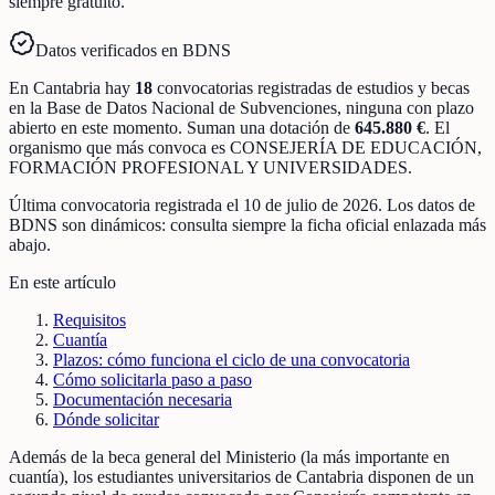
siempre gratuito.
Datos verificados en BDNS
En
Cantabria
hay
18
convocatorias registradas
de
estudios y becas
en la Base de Datos Nacional de Subvenciones
, ninguna con plazo
abierto en este momento
.
Suman una dotación de
645.880 €
.
El
organismo que más convoca es
CONSEJERÍA DE EDUCACIÓN,
FORMACIÓN PROFESIONAL Y UNIVERSIDADES
.
Última convocatoria registrada el
10 de julio de 2026
. Los datos de
BDNS son dinámicos: consulta siempre la ficha oficial enlazada más
abajo.
En este artículo
Requisitos
Cuantía
Plazos: cómo funciona el ciclo de una convocatoria
Cómo solicitarla paso a paso
Documentación necesaria
Dónde solicitar
Además de la beca general del Ministerio (la más importante en
cuantía), los estudiantes universitarios de Cantabria disponen de un