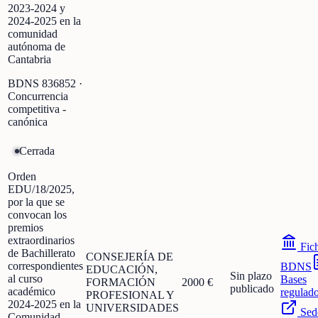
2023-2024 y
2024-2025 en la
comunidad
autónoma de
Cantabria
BDNS
836852
·
Concurrencia
competitiva -
canónica
Cerrada
Orden
EDU/18/2025,
por la que se
convocan los
premios
extraordinarios
Fic
de Bachillerato
CONSEJERÍA DE
correspondientes
BDNS
EDUCACIÓN,
Sin plazo
al curso
Bases
FORMACIÓN
2000 €
publicado
académico
regulad
PROFESIONAL Y
2024-2025 en la
UNIVERSIDADES
Sed
Comunidad