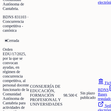
electrón
Autónoma de
Cantabria.
BDNS
831103
·
Concurrencia
competitiva -
canónica
Cerrada
Orden
EDU/17/2025,
por la que se
convocan
ayudas, en
régimen de
concurrencia
competitiva, al
Fic
personal docente
CONSEJERÍA DE
funcionario de la
BDNS
EDUCACIÓN,
Sin plazo
Comunidad
Bases
FORMACIÓN
98.500 €
publicado
Autónoma de
regulad
PROFESIONAL Y
Cantabria para
UNIVERSIDADES
Sed
actividades de
electrón