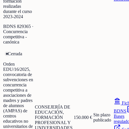
formación
realizadas
durante el curso
2023-2024
BDNS
829365
·
Concurrencia
competitiva -
canónica
Cerrada
Orden
EDU/16/2025,
convocatoria de
subvenciones en
concurrencia
competitiva a
asociaciones de
madres y padres
Fic
de alumnos
CONSEJERÍA DE
(AMPAS) de
BDNS
EDUCACIÓN,
Sin plazo
centros
Bases
FORMACIÓN
150.000 €
publicado
educativos no
regulad
PROFESIONAL Y
universitarios de
UNIVERSIDADES