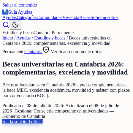
Saltar al contenido
Guía Ayudas
€
Ayudas
Categorías
Comunidades
Vivienda
Becas
Sobre nosotros
Estudios y becas
Cantabria
Permanente
Inicio
/
Ayudas
/
Estudios y becas
/
Becas universitarias en
Cantabria 2026: complementarias, excelencia y movilidad
Permanente
Cantabria
Verificado con fuente oficial
Becas universitarias en Cantabria 2026:
complementarias, excelencia y movilidad
Becas universitarias en Cantabria 2026: ayudas complementarias a
la beca MEC, excelencia académica, movilidad y máster, con plazos
por convocatoria (BOC).
Publicado el
08 de julio de 2026
· Actualizado el
08 de julio de
2026
· Gestiona:
Consejería competente en universidades —
Gobierno de Cantabria
Ir a la solicitud oficial