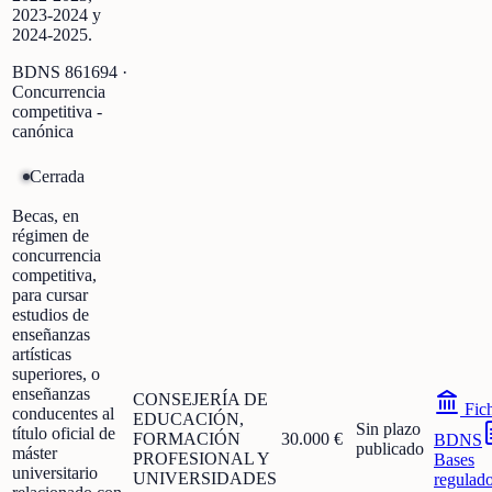
2023-2024 y
2024-2025.
BDNS
861694
·
Concurrencia
competitiva -
canónica
Cerrada
Becas, en
régimen de
concurrencia
competitiva,
para cursar
estudios de
enseñanzas
artísticas
superiores, o
enseñanzas
CONSEJERÍA DE
Fic
conducentes al
EDUCACIÓN,
Sin plazo
título oficial de
FORMACIÓN
30.000 €
BDNS
publicado
máster
PROFESIONAL Y
Bases
universitario
UNIVERSIDADES
regulad