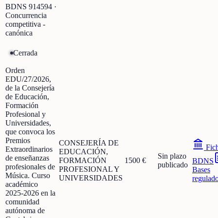
BDNS
914594
·
Concurrencia
competitiva -
canónica
Cerrada
Orden
EDU/27/2026,
de la Consejería
de Educación,
Formación
Profesional y
Universidades,
que convoca los
Premios
CONSEJERÍA DE
Fic
Extraordinarios
EDUCACIÓN,
Sin plazo
de enseñanzas
FORMACIÓN
1500 €
BDNS
publicado
profesionales de
PROFESIONAL Y
Bases
Música. Curso
UNIVERSIDADES
regulad
académico
2025-2026 en la
comunidad
autónoma de