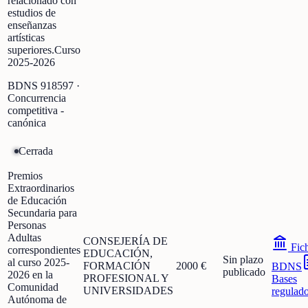
relacionado con
estudios de
enseñanzas
artísticas
superiores.Curso
2025-2026
BDNS
918597
·
Concurrencia
competitiva -
canónica
Cerrada
Premios
Extraordinarios
de Educación
Secundaria para
Personas
Adultas
CONSEJERÍA DE
Fic
correspondientes
EDUCACIÓN,
Sin plazo
al curso 2025-
FORMACIÓN
2000 €
BDNS
publicado
2026 en la
PROFESIONAL Y
Bases
Comunidad
UNIVERSIDADES
regulad
Autónoma de