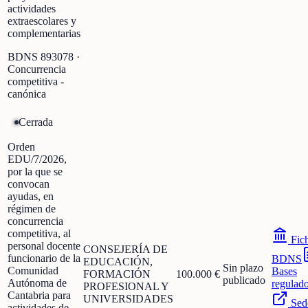
actividades
extraescolares y
complementarias
BDNS
893078
·
Concurrencia
competitiva -
canónica
Cerrada
Orden
EDU/7/2026,
por la que se
convocan
ayudas, en
régimen de
concurrencia
competitiva, al
Fic
personal docente
CONSEJERÍA DE
funcionario de la
BDNS
EDUCACIÓN,
Sin plazo
Comunidad
Bases
FORMACIÓN
100.000 €
publicado
Autónoma de
regulad
PROFESIONAL Y
Cantabria para
UNIVERSIDADES
Sed
actividades de