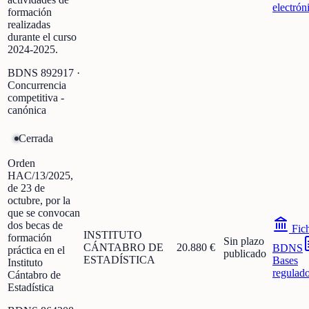
electrón
formación
realizadas
durante el curso
2024-2025.
BDNS
892917
·
Concurrencia
competitiva -
canónica
Cerrada
Orden
HAC/13/2025,
de 23 de
octubre, por la
que se convocan
dos becas de
Fic
INSTITUTO
formación
Sin plazo
CÁNTABRO DE
20.880 €
BDNS
práctica en el
publicado
ESTADÍSTICA
Bases
Instituto
regulad
Cántabro de
Estadística