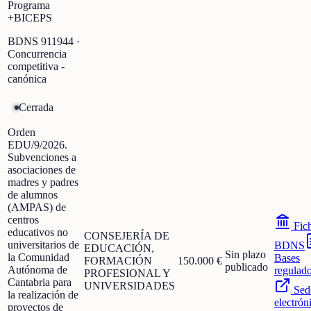
Programa
+BICEPS
BDNS
911944
·
Concurrencia
competitiva -
canónica
Cerrada
Orden
EDU/9/2026.
Subvenciones a
asociaciones de
madres y padres
de alumnos
(AMPAS) de
centros
Fic
educativos no
CONSEJERÍA DE
universitarios de
BDNS
EDUCACIÓN,
Sin plazo
la Comunidad
Bases
FORMACIÓN
150.000 €
publicado
Autónoma de
regulad
PROFESIONAL Y
Cantabria para
UNIVERSIDADES
Sed
la realización de
electrón
proyectos de