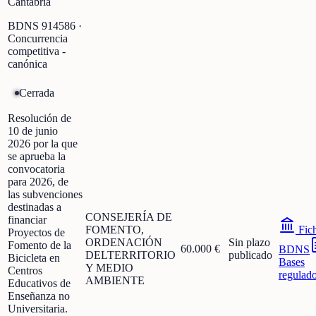
Cantabria
BDNS
914586
·
Concurrencia
competitiva -
canónica
Cerrada
Resolución de
10 de junio
2026 por la que
se aprueba la
convocatoria
para 2026, de
las subvenciones
destinadas a
CONSEJERÍA DE
financiar
FOMENTO,
Fic
Proyectos de
ORDENACIÓN
Sin plazo
Fomento de la
60.000 €
BDNS
DELTERRITORIO
publicado
Bicicleta en
Bases
Y MEDIO
Centros
regulad
AMBIENTE
Educativos de
Enseñanza no
Universitaria.