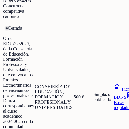
BDNS
864208
·
Concurrencia
competitiva -
canónica
Cerrada
Orden
EDU/22/2025,
de la Consejería
de Educación,
Formación
Profesional y
Universidades,
que convoca los
Premios
Extraordinarios
CONSEJERÍA DE
Fic
de enseñanzas
EDUCACIÓN,
Sin plazo
profesionales de
FORMACIÓN
500 €
BDNS
publicado
Danza
PROFESIONAL Y
Bases
correspondientes
UNIVERSIDADES
regulad
al curso
académico
2024-2025 en la
comunidad