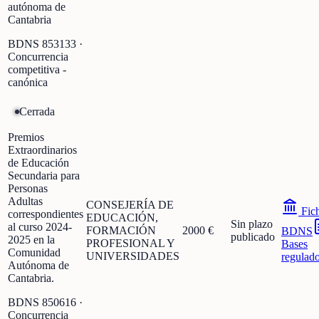
autónoma de
Cantabria
BDNS
853133
·
Concurrencia
competitiva -
canónica
Cerrada
Premios
Extraordinarios
de Educación
Secundaria para
Personas
Adultas
CONSEJERÍA DE
Fic
correspondientes
EDUCACIÓN,
Sin plazo
al curso 2024-
FORMACIÓN
2000 €
BDNS
publicado
2025 en la
PROFESIONAL Y
Bases
Comunidad
UNIVERSIDADES
regulad
Autónoma de
Cantabria.
BDNS
850616
·
Concurrencia