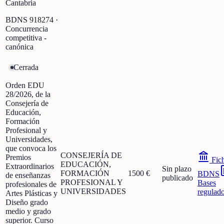
Cantabria
BDNS
918274
·
Concurrencia
competitiva -
canónica
Cerrada
Orden EDU
28/2026, de la
Consejería de
Educación,
Formación
Profesional y
Universidades,
que convoca los
CONSEJERÍA DE
Premios
Fic
EDUCACIÓN,
Extraordinarios
Sin plazo
FORMACIÓN
1500 €
BDNS
de enseñanzas
publicado
PROFESIONAL Y
Bases
profesionales de
UNIVERSIDADES
regulad
Artes Plásticas y
Diseño grado
medio y grado
superior. Curso