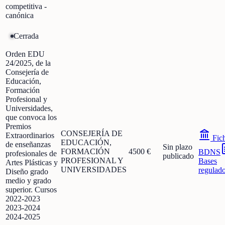
competitiva -
canónica
Cerrada
Orden EDU
24/2025, de la
Consejería de
Educación,
Formación
Profesional y
Universidades,
que convoca los
Premios
CONSEJERÍA DE
Extraordinarios
Fic
EDUCACIÓN,
de enseñanzas
Sin plazo
FORMACIÓN
4500 €
BDNS
profesionales de
publicado
PROFESIONAL Y
Bases
Artes Plásticas y
UNIVERSIDADES
regulad
Diseño grado
medio y grado
superior. Cursos
2022-2023
2023-2024
2024-2025