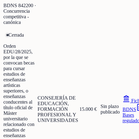
BDNS
842200
·
Concurrencia
competitiva -
canónica
Cerrada
Orden
EDU/28/2025,
por la que se
convocan becas
para cursar
estudios de
enseñanzas
artísticas
superiores, o
enseñanzas
CONSEJERÍA DE
Fic
conducentes al
EDUCACIÓN,
Sin plazo
título oficial de
FORMACIÓN
15.000 €
BDNS
publicado
Máster
PROFESIONAL Y
Bases
universitario
UNIVERSIDADES
regulad
relacionado con
estudios de
enseñanzas