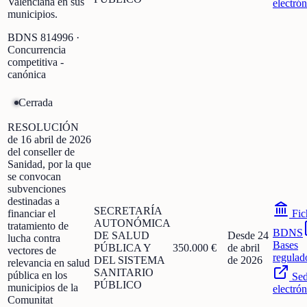
Valenciana en sus
electrón
municipios.
BDNS
814996
·
Concurrencia
competitiva -
canónica
Cerrada
RESOLUCIÓN
de 16 abril de 2026
del conseller de
Sanidad, por la que
se convocan
subvenciones
destinadas a
SECRETARÍA
financiar el
Fic
AUTONÓMICA
tratamiento de
BDNS
DE SALUD
Desde 24
lucha contra
Bases
PÚBLICA Y
350.000 €
de abril
vectores de
regulad
DEL SISTEMA
de 2026
relevancia en salud
SANITARIO
pública en los
Se
PÚBLICO
municipios de la
electrón
Comunitat