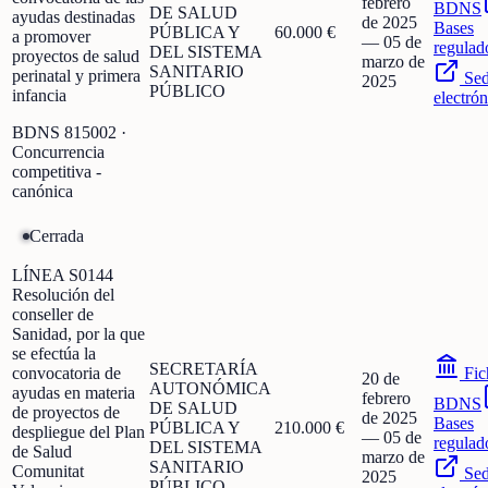
febrero
BDNS
DE SALUD
ayudas destinadas
de 2025
Bases
PÚBLICA Y
60.000 €
a promover
—
05 de
regulad
DEL SISTEMA
proyectos de salud
marzo de
SANITARIO
perinatal y primera
Se
2025
PÚBLICO
infancia
electrón
BDNS
815002
·
Concurrencia
competitiva -
canónica
Cerrada
LÍNEA S0144
Resolución del
conseller de
Sanidad, por la que
se efectúa la
SECRETARÍA
convocatoria de
Fic
20 de
AUTONÓMICA
ayudas en materia
febrero
BDNS
DE SALUD
de proyectos de
de 2025
Bases
PÚBLICA Y
210.000 €
despliegue del Plan
—
05 de
regulad
DEL SISTEMA
de Salud
marzo de
SANITARIO
Comunitat
Se
2025
PÚBLICO