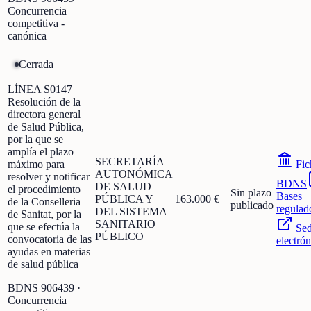
Concurrencia
competitiva -
canónica
Cerrada
LÍNEA S0147
Resolución de la
directora general
de Salud Pública,
por la que se
amplía el plazo
SECRETARÍA
máximo para
Fic
AUTONÓMICA
resolver y notificar
BDNS
DE SALUD
el procedimiento
Sin plazo
Bases
PÚBLICA Y
163.000 €
de la Conselleria
publicado
regulad
DEL SISTEMA
de Sanitat, por la
SANITARIO
que se efectúa la
Se
PÚBLICO
convocatoria de las
electrón
ayudas en materias
de salud pública
BDNS
906439
·
Concurrencia