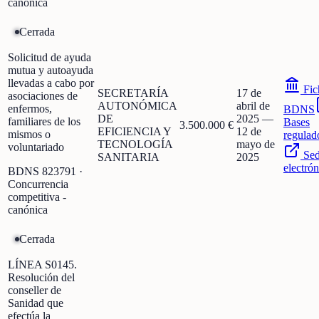
canónica
Cerrada
Solicitud de ayuda
mutua y autoayuda
llevadas a cabo por
Fic
SECRETARÍA
17 de
asociaciones de
AUTONÓMICA
abril de
enfermos,
BDNS
DE
2025
—
familiares de los
Bases
3.500.000 €
EFICIENCIA Y
12 de
mismos o
regulad
TECNOLOGÍA
mayo de
voluntariado
Se
SANITARIA
2025
electrón
BDNS
823791
·
Concurrencia
competitiva -
canónica
Cerrada
LÍNEA S0145.
Resolución del
conseller de
Sanidad que
efectúa la