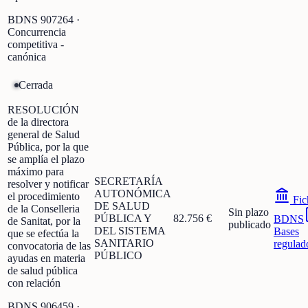
BDNS
907264
·
Concurrencia
competitiva -
canónica
Cerrada
RESOLUCIÓN
de la directora
general de Salud
Pública, por la que
se amplía el plazo
máximo para
SECRETARÍA
resolver y notificar
AUTONÓMICA
el procedimiento
Fic
DE SALUD
de la Conselleria
Sin plazo
PÚBLICA Y
82.756 €
BDNS
de Sanitat, por la
publicado
DEL SISTEMA
Bases
que se efectúa la
SANITARIO
regulad
convocatoria de las
PÚBLICO
ayudas en materia
de salud pública
con relación
BDNS
906459
·