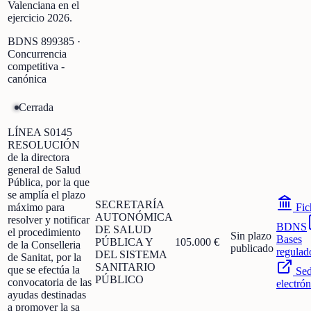
Valenciana en el
ejercicio 2026.
BDNS
899385
·
Concurrencia
competitiva -
canónica
Cerrada
LÍNEA S0145
RESOLUCIÓN
de la directora
general de Salud
Pública, por la que
se amplía el plazo
SECRETARÍA
máximo para
Fic
AUTONÓMICA
resolver y notificar
BDNS
DE SALUD
el procedimiento
Sin plazo
Bases
PÚBLICA Y
105.000 €
de la Conselleria
publicado
regulad
DEL SISTEMA
de Sanitat, por la
SANITARIO
que se efectúa la
Se
PÚBLICO
convocatoria de las
electrón
ayudas destinadas
a promover la sa