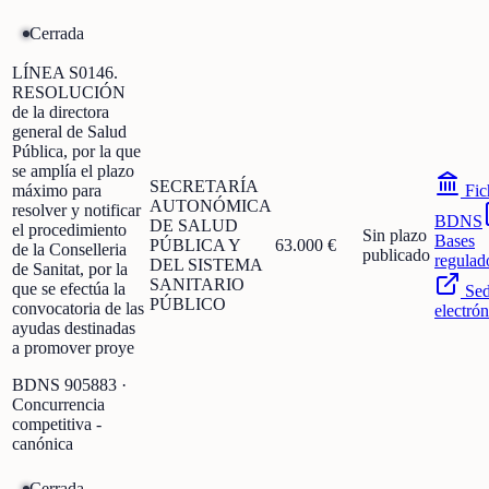
Cerrada
LÍNEA S0146.
RESOLUCIÓN
de la directora
general de Salud
Pública, por la que
se amplía el plazo
SECRETARÍA
máximo para
Fic
AUTONÓMICA
resolver y notificar
BDNS
DE SALUD
el procedimiento
Sin plazo
Bases
PÚBLICA Y
63.000 €
de la Conselleria
publicado
regulad
DEL SISTEMA
de Sanitat, por la
SANITARIO
que se efectúa la
Se
PÚBLICO
convocatoria de las
electrón
ayudas destinadas
a promover proye
BDNS
905883
·
Concurrencia
competitiva -
canónica
Cerrada