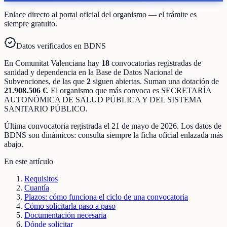
Enlace directo al portal oficial del organismo — el trámite es
siempre gratuito.
Datos verificados en BDNS
En
Comunitat Valenciana
hay
18
convocatorias registradas
de
sanidad y dependencia
en la Base de Datos Nacional de
Subvenciones
, de las que
2
siguen abiertas
.
Suman una dotación de
21.908.506 €
.
El organismo que más convoca es
SECRETARÍA
AUTONÓMICA DE SALUD PÚBLICA Y DEL SISTEMA
SANITARIO PÚBLICO
.
Última convocatoria registrada el
21 de mayo de 2026
. Los datos de
BDNS son dinámicos: consulta siempre la ficha oficial enlazada más
abajo.
En este artículo
Requisitos
Cuantía
Plazos: cómo funciona el ciclo de una convocatoria
Cómo solicitarla paso a paso
Documentación necesaria
Dónde solicitar