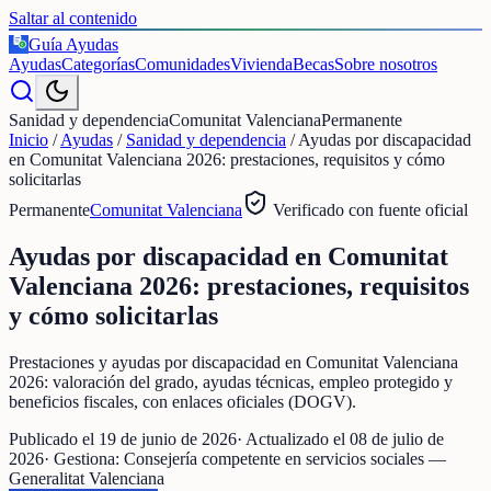
Saltar al contenido
Guía Ayudas
€
Ayudas
Categorías
Comunidades
Vivienda
Becas
Sobre nosotros
Sanidad y dependencia
Comunitat Valenciana
Permanente
Inicio
/
Ayudas
/
Sanidad y dependencia
/
Ayudas por discapacidad
en Comunitat Valenciana 2026: prestaciones, requisitos y cómo
solicitarlas
Permanente
Comunitat Valenciana
Verificado con fuente oficial
Ayudas por discapacidad en Comunitat
Valenciana 2026: prestaciones, requisitos
y cómo solicitarlas
Prestaciones y ayudas por discapacidad en Comunitat Valenciana
2026: valoración del grado, ayudas técnicas, empleo protegido y
beneficios fiscales, con enlaces oficiales (DOGV).
Publicado el
19 de junio de 2026
· Actualizado el
08 de julio de
2026
· Gestiona:
Consejería competente en servicios sociales —
Generalitat Valenciana