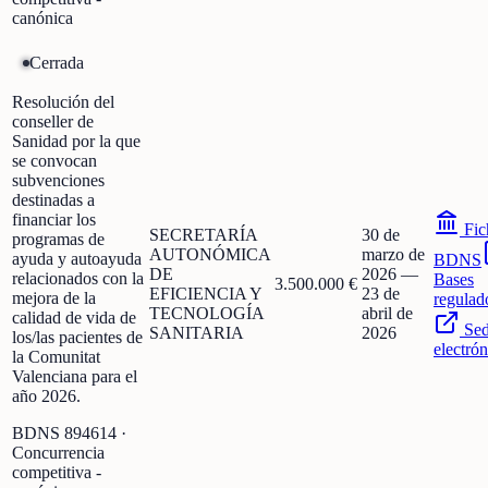
canónica
Cerrada
Resolución del
conseller de
Sanidad por la que
se convocan
subvenciones
destinadas a
financiar los
Fic
SECRETARÍA
30 de
programas de
AUTONÓMICA
marzo de
ayuda y autoayuda
BDNS
DE
2026
—
relacionados con la
Bases
3.500.000 €
EFICIENCIA Y
23 de
mejora de la
regulad
TECNOLOGÍA
abril de
calidad de vida de
Se
SANITARIA
2026
los/las pacientes de
electrón
la Comunitat
Valenciana para el
año 2026.
BDNS
894614
·
Concurrencia
competitiva -