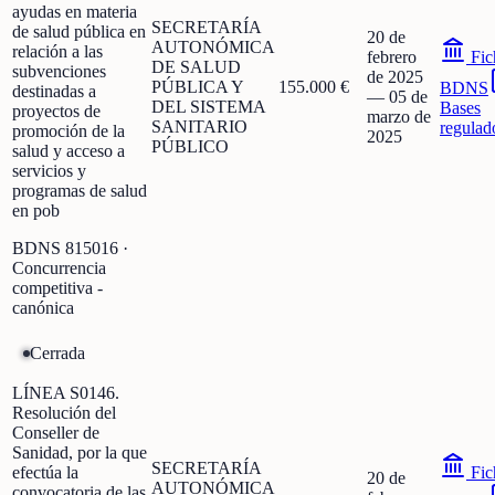
ayudas en materia
SECRETARÍA
de salud pública en
20 de
AUTONÓMICA
relación a las
febrero
Fic
DE SALUD
subvenciones
de 2025
PÚBLICA Y
155.000 €
BDNS
destinadas a
—
05 de
DEL SISTEMA
Bases
proyectos de
marzo de
SANITARIO
regulad
promoción de la
2025
PÚBLICO
salud y acceso a
servicios y
programas de salud
en pob
BDNS
815016
·
Concurrencia
competitiva -
canónica
Cerrada
LÍNEA S0146.
Resolución del
Conseller de
Sanidad, por la que
SECRETARÍA
efectúa la
Fic
20 de
AUTONÓMICA
convocatoria de las