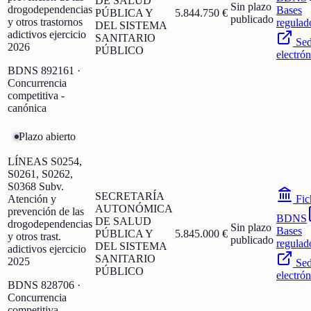
DE SALUD
Sin plazo
drogodependencias
Bases
PÚBLICA Y
5.844.750 €
publicado
y otros trastornos
regulad
DEL SISTEMA
adictivos ejercicio
SANITARIO
Se
2026
PÚBLICO
electrón
BDNS
892161
·
Concurrencia
competitiva -
canónica
Plazo abierto
LÍNEAS S0254,
S0261, S0262,
S0368 Subv.
SECRETARÍA
Atención y
Fic
AUTONÓMICA
prevención de las
BDNS
DE SALUD
drogodependencias
Sin plazo
Bases
PÚBLICA Y
5.845.000 €
y otros trast.
publicado
regulad
DEL SISTEMA
adictivos ejercicio
SANITARIO
2025
Se
PÚBLICO
electrón
BDNS
828706
·
Concurrencia
competitiva -