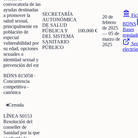
convocatoria de las
ayudas destinadas
SECRETARÍA
a promover la
Fic
20 de
AUTONÓMICA
salud sexual,
febrero
BDNS
DE SALUD
principalmente en
de 2025
Bases
PÚBLICA Y
100.000 €
población de
—
05 de
regulad
DEL SISTEMA
especial
marzo de
SANITARIO
vulnerabilidad por
Se
2025
PÚBLICO
su edad, opciones
electrón
sexuales o
identidad sexual y
prevención del est
BDNS
815058
·
Concurrencia
competitiva -
canónica
Cerrada
LÍNEA S0153
Resolución del
conseller de
Sanidad por la que