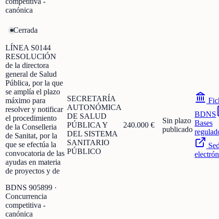
competitiva -
canónica
Cerrada
LÍNEA S0144
RESOLUCIÓN
de la directora
general de Salud
Pública, por la que
se amplía el plazo
SECRETARÍA
máximo para
Fic
AUTONÓMICA
resolver y notificar
BDNS
DE SALUD
el procedimiento
Sin plazo
Bases
PÚBLICA Y
240.000 €
de la Conselleria
publicado
regulad
DEL SISTEMA
de Sanitat, por la
SANITARIO
que se efectúa la
Se
PÚBLICO
convocatoria de las
electrón
ayudas en materia
de proyectos y de
BDNS
905899
·
Concurrencia
competitiva -
canónica