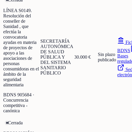
LÍNEA S0149.
Resolución del
conseller de
Sanidad , que
efectúa la
convocatoria
SECRETARÍA
ayudas en materia
Fic
AUTONÓMICA
de proyectos de
BDNS
DE SALUD
apoyo a las
Sin plazo
Bases
PÚBLICA Y
30.000 €
asociaciones de
publicado
regulad
DEL SISTEMA
personas
SANITARIO
consumidoras en el
Se
PÚBLICO
ámbito de la
electrón
seguridad
alimentaria
BDNS
905684
·
Concurrencia
competitiva -
canónica
Cerrada