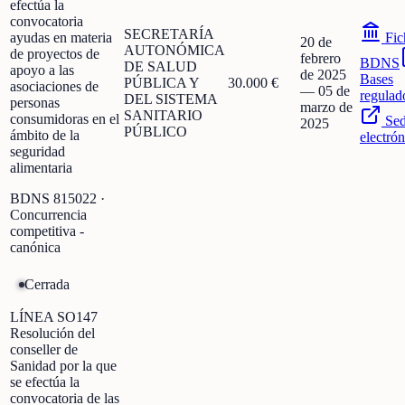
efectúa la
convocatoria
SECRETARÍA
ayudas en materia
Fic
20 de
AUTONÓMICA
de proyectos de
febrero
BDNS
DE SALUD
apoyo a las
de 2025
Bases
PÚBLICA Y
30.000 €
asociaciones de
—
05 de
regulad
DEL SISTEMA
personas
marzo de
SANITARIO
consumidoras en el
Se
2025
PÚBLICO
ámbito de la
electrón
seguridad
alimentaria
BDNS
815022
·
Concurrencia
competitiva -
canónica
Cerrada
LÍNEA SO147
Resolución del
conseller de
Sanidad por la que
se efectúa la
convocatoria de las