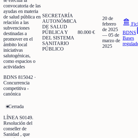
se efectúa la
convocatoria de las
ayudas en materia
SECRETARÍA
de salud pública en
20 de
AUTONÓMICA
relación a las
febrero
Fic
DE SALUD
subvenciones
de 2025
PÚBLICA Y
80.000 €
BDNS
destinadas a
—
05 de
DEL SISTEMA
Bases
promover en el
marzo de
SANITARIO
regulad
ámbito local
2025
PÚBLICO
iniciativas
salutogénicas,
como espacios o
actividades
BDNS
815042
·
Concurrencia
competitiva -
canónica
Cerrada
LÍNEA S0149.
Resolución del
conseller de
Sanidad , que