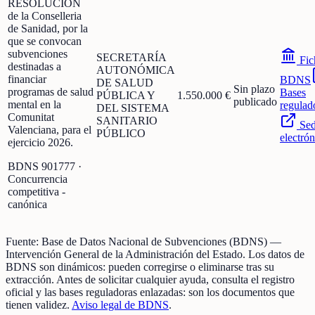
RESOLUCIÓN
de la Conselleria
de Sanidad, por la
que se convocan
subvenciones
SECRETARÍA
Fic
destinadas a
AUTONÓMICA
financiar
BDNS
DE SALUD
Sin plazo
programas de salud
Bases
PÚBLICA Y
1.550.000 €
publicado
mental en la
regulad
DEL SISTEMA
Comunitat
SANITARIO
Se
Valenciana, para el
PÚBLICO
electrón
ejercicio 2026.
BDNS
901777
·
Concurrencia
competitiva -
canónica
Fuente:
Base de Datos Nacional de Subvenciones (BDNS)
—
Intervención General de la Administración del Estado
.
Los datos de
BDNS son dinámicos: pueden corregirse o eliminarse tras su
extracción.
Antes de solicitar cualquier ayuda, consulta el registro
oficial y las bases reguladoras enlazadas: son los documentos que
tienen validez.
Aviso legal de BDNS
.