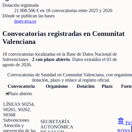
Dotación registrada
21.908.506 €
en
18
convocatorias
entre 2025 y 2026
Dónde se publican las bases
dogv.gva.es
Convocatorias registradas en
Comunitat
Valenciana
18
convocatorias localizadas
en la Base de Datos Nacional de
Subvenciones
·
2
con plazo abierto
. Datos extraídos el
03 de
agosto de 2026
.
Convocatorias de
Sanidad
en
Comunitat Valenciana
, con organism
dotación, plazo y enlace al registro oficial.
Convocatoria
Organismo
Dotación
Plazo
Fuen
Plazo abierto
LÍNEAS S0254,
S0261, S0262,
S0368
Subvenciones
SECRETARÍA
Fic
Atención y
AUTONÓMICA
prevención de las
BDNS