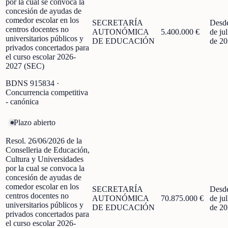
por la cual se convoca la
concesión de ayudas de
comedor escolar en los
SECRETARÍA
Desd
centros docentes no
AUTONÓMICA
5.400.000 €
de jul
universitarios públicos y
DE EDUCACIÓN
de 2
privados concertados para
el curso escolar 2026-
2027 (SEC)
BDNS
915834
·
Concurrencia competitiva
- canónica
Plazo abierto
Resol. 26/06/2026 de la
Conselleria de Educación,
Cultura y Universidades
por la cual se convoca la
concesión de ayudas de
comedor escolar en los
SECRETARÍA
Desd
centros docentes no
AUTONÓMICA
70.875.000 €
de jul
universitarios públicos y
DE EDUCACIÓN
de 2
privados concertados para
el curso escolar 2026-