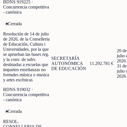
BDNS
919225
·
Concurrencia competitiva
- canónica
Cerrada
Resolución de 14 de julio
de 2026, de la Conselleria
de Educación, Cultura i
Universidades, por la que
20 de
se aprueban las bases reg.
julio 
SECRETARÍA
y la conv. de subv.
2026
AUTONÓMICA
11.292.781 €
destinadas a escuelas que
31 de
DE EDUCACIÓN
imparten enseñanzas no
julio 
formales música o musica
2026
y artes escénicas
BDNS
919032
·
Concurrencia competitiva
- canónica
Cerrada
RESOL.
CONSELLERIA DE