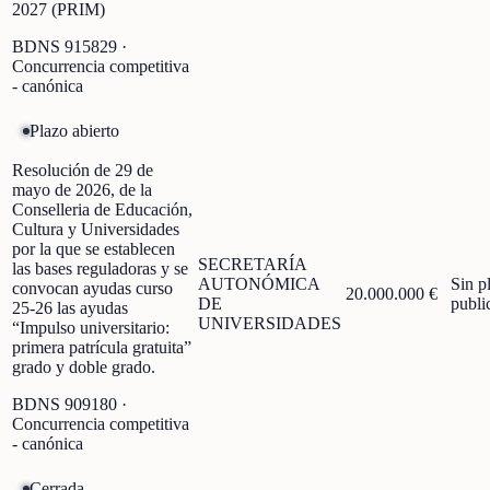
2027 (PRIM)
BDNS
915829
·
Concurrencia competitiva
- canónica
Plazo abierto
Resolución de 29 de
mayo de 2026, de la
Conselleria de Educación,
Cultura y Universidades
por la que se establecen
SECRETARÍA
las bases reguladoras y se
AUTONÓMICA
Sin p
convocan ayudas curso
20.000.000 €
DE
publi
25-26 las ayudas
UNIVERSIDADES
“Impulso universitario:
primera patrícula gratuita”
grado y doble grado.
BDNS
909180
·
Concurrencia competitiva
- canónica
Cerrada