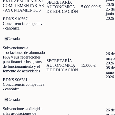
EXTRAESCOLARES I
SECRETARÍA
2026
COMPLEMENTARIAS
AUTONÓMICA
5.000.000 €
25 de
- AYUNTAMIENTOS
DE EDUCACIÓN
junio
2026
BDNS
910567
·
Concurrencia competitiva
- canónica
Cerrada
Subvenciones a
asociaciones de alumnado
26 de
FPA y sus federaciones
mayo
SECRETARÍA
para financiar los gastos
2026
AUTONÓMICA
15.000 €
de funcionamiento y el
08 de
DE EDUCACIÓN
fomento de actividades
junio
2026
BDNS
906781
·
Concurrencia competitiva
- canónica
Cerrada
Subvenciones a dirigidas
26 de
a las asociaciones de
mayo