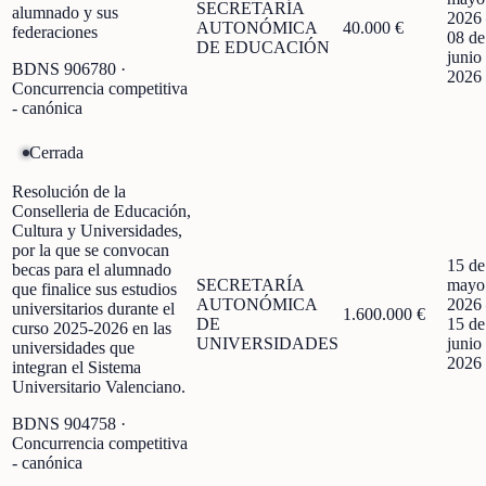
SECRETARÍA
alumnado y sus
2026
AUTONÓMICA
40.000 €
federaciones
08 de
DE EDUCACIÓN
junio
BDNS
906780
·
2026
Concurrencia competitiva
- canónica
Cerrada
Resolución de la
Conselleria de Educación,
Cultura y Universidades,
por la que se convocan
15 de
becas para el alumnado
SECRETARÍA
mayo
que finalice sus estudios
AUTONÓMICA
2026
universitarios durante el
1.600.000 €
DE
15 de
curso 2025-2026 en las
UNIVERSIDADES
junio
universidades que
2026
integran el Sistema
Universitario Valenciano.
BDNS
904758
·
Concurrencia competitiva
- canónica