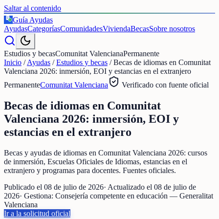
Saltar al contenido
Guía Ayudas
€
Ayudas
Categorías
Comunidades
Vivienda
Becas
Sobre nosotros
Estudios y becas
Comunitat Valenciana
Permanente
Inicio
/
Ayudas
/
Estudios y becas
/
Becas de idiomas en Comunitat
Valenciana 2026: inmersión, EOI y estancias en el extranjero
Permanente
Comunitat Valenciana
Verificado con fuente oficial
Becas de idiomas en Comunitat
Valenciana 2026: inmersión, EOI y
estancias en el extranjero
Becas y ayudas de idiomas en Comunitat Valenciana 2026: cursos
de inmersión, Escuelas Oficiales de Idiomas, estancias en el
extranjero y programas para docentes. Fuentes oficiales.
Publicado el
08 de julio de 2026
· Actualizado el
08 de julio de
2026
· Gestiona:
Consejería competente en educación — Generalitat
Valenciana
Ir a la solicitud oficial