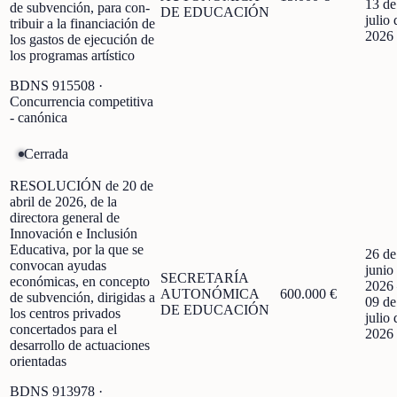
13 de
de subvención, para con-
DE EDUCACIÓN
julio 
tribuir a la financiación de
2026
los gastos de ejecución de
los programas artístico
BDNS
915508
·
Concurrencia competitiva
- canónica
Cerrada
RESOLUCIÓN de 20 de
abril de 2026, de la
directora general de
Innovación e Inclusión
Educativa, por la que se
26 de
convocan ayudas
junio
SECRETARÍA
económicas, en concepto
2026
AUTONÓMICA
600.000 €
de subvención, dirigidas a
09 de
DE EDUCACIÓN
los centros privados
julio 
concertados para el
2026
desarrollo de actuaciones
orientadas
BDNS
913978
·