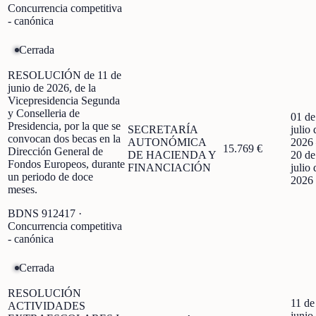
Concurrencia competitiva
- canónica
Cerrada
RESOLUCIÓN de 11 de
junio de 2026, de la
Vicepresidencia Segunda
y Conselleria de
01 de
Presidencia, por la que se
SECRETARÍA
julio 
convocan dos becas en la
AUTONÓMICA
2026
15.769 €
Dirección General de
DE HACIENDA Y
20 de
Fondos Europeos, durante
FINANCIACIÓN
julio 
un periodo de doce
2026
meses.
BDNS
912417
·
Concurrencia competitiva
- canónica
Cerrada
RESOLUCIÓN
11 de
ACTIVIDADES
junio