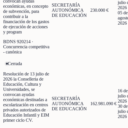
convocan ayudas
julio 
SECRETARÍA
económicas, en concepto
2026
AUTONÓMICA
230.000 €
de subvención, para
05 de
DE EDUCACIÓN
contribuir a la
agost
financiación de los gastos
2026
de ejecución de acciones
y program
BDNS
920214
·
Concurrencia competitiva
- canónica
Cerrada
Resolución de 13 julio de
2026 la Conselleria de
Educación, Cultura y
Universidades, se
16 de
convocan ayudas
julio 
SECRETARÍA
económicas destinadas a
2026
AUTONÓMICA
162.981.090 €
escolarización en centros
30 de
DE EDUCACIÓN
privados autorizados de
julio 
Educación Infantil y EIM
2026
primer ciclo CV.