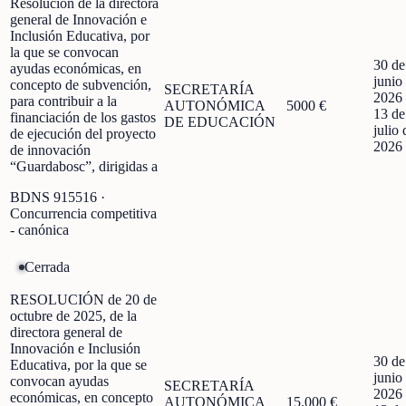
Resolución de la directora
general de Innovación e
Inclusión Educativa, por
la que se convocan
30 de
ayudas económicas, en
junio
concepto de subvención,
SECRETARÍA
2026
para contribuir a la
AUTONÓMICA
5000 €
13 de
financiación de los gastos
DE EDUCACIÓN
julio 
de ejecución del proyecto
2026
de innovación
“Guardabosc”, dirigidas a
BDNS
915516
·
Concurrencia competitiva
- canónica
Cerrada
RESOLUCIÓN de 20 de
octubre de 2025, de la
directora general de
Innovación e Inclusión
30 de
Educativa, por la que se
junio
convocan ayudas
SECRETARÍA
2026
económicas, en concepto
AUTONÓMICA
15.000 €