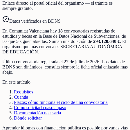
Enlace directo al portal oficial del organismo — el trámite es
siempre gratuito.
Datos verificados en BDNS
En
Comunitat Valenciana
hay
18
convocatorias registradas
de
estudios y becas
en la Base de Datos Nacional de Subvenciones
, de
las que
5
siguen abiertas
.
Suman una dotación de
293.120.640 €
.
El
organismo que más convoca es
SECRETARÍA AUTONÓMICA
DE EDUCACIÓN
.
Última convocatoria registrada el
27 de julio de 2026
. Los datos de
BDNS son dinámicos: consulta siempre la ficha oficial enlazada más
abajo.
En este artículo
Requisitos
Cuantía
Plazos: cómo funciona el ciclo de una convocatoria
Cómo solicitarla paso a paso
Documentación necesaria
Dónde solicitar
Aprender idiomas con financiación pública es posible por varias vías