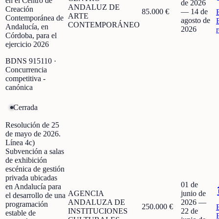
en el Centro de
de 2026
ANDALUZ DE
Creación
85.000 €
—
14 de
ARTE
Contemporánea de
agosto de
CONTEMPORÁNEO
Andalucía, en
2026
Córdoba, para el
ejercicio 2026
BDNS
915110
·
Concurrencia
competitiva -
canónica
Cerrada
Resolución de 25
de mayo de 2026.
Línea 4c)
Subvención a salas
de exhibición
escénica de gestión
privada ubicadas
01 de
en Andalucía para
AGENCIA
junio de
el desarrollo de una
ANDALUZA DE
2026
—
programación
250.000 €
INSTITUCIONES
22 de
estable de