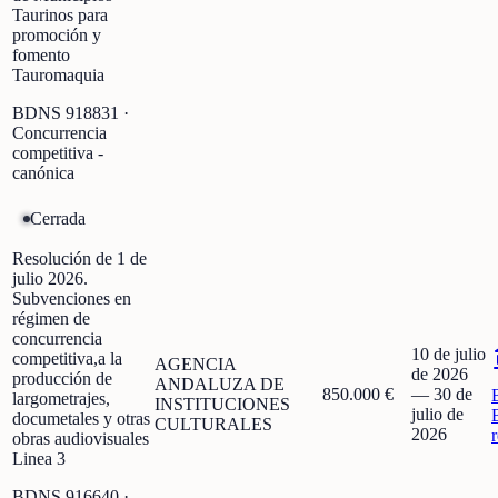
Taurinos para
promoción y
fomento
Tauromaquia
BDNS
918831
·
Concurrencia
competitiva -
canónica
Cerrada
Resolución de 1 de
julio 2026.
Subvenciones en
régimen de
concurrencia
10 de julio
competitiva,a la
AGENCIA
de 2026
producción de
ANDALUZA DE
850.000 €
—
30 de
largometrajes,
INSTITUCIONES
julio de
documetales y otras
CULTURALES
2026
obras audiovisuales
Linea 3
BDNS
916640
·