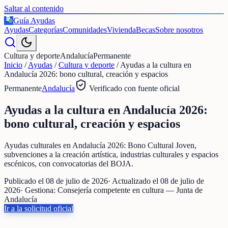
Saltar al contenido
Guía Ayudas
€
Ayudas
Categorías
Comunidades
Vivienda
Becas
Sobre nosotros
Cultura y deporte
Andalucía
Permanente
Inicio
/
Ayudas
/
Cultura y deporte
/
Ayudas a la cultura en
Andalucía 2026: bono cultural, creación y espacios
Permanente
Andalucía
Verificado con fuente oficial
Ayudas a la cultura en Andalucía 2026:
bono cultural, creación y espacios
Ayudas culturales en Andalucía 2026: Bono Cultural Joven,
subvenciones a la creación artística, industrias culturales y espacios
escénicos, con convocatorias del BOJA.
Publicado el
08 de julio de 2026
· Actualizado el
08 de julio de
2026
· Gestiona:
Consejería competente en cultura — Junta de
Andalucía
Ir a la solicitud oficial