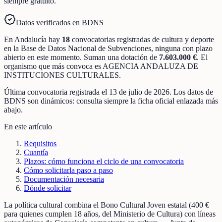
siempre gratuito.
Datos verificados en BDNS
En
Andalucía
hay
18
convocatorias registradas
de
cultura y deporte
en la Base de Datos Nacional de Subvenciones
, ninguna con plazo
abierto en este momento
.
Suman una dotación de
7.603.000 €
.
El
organismo que más convoca es
AGENCIA ANDALUZA DE
INSTITUCIONES CULTURALES
.
Última convocatoria registrada el
13 de julio de 2026
. Los datos de
BDNS son dinámicos: consulta siempre la ficha oficial enlazada más
abajo.
En este artículo
Requisitos
Cuantía
Plazos: cómo funciona el ciclo de una convocatoria
Cómo solicitarla paso a paso
Documentación necesaria
Dónde solicitar
La política cultural combina el Bono Cultural Joven estatal (400 €
para quienes cumplen 18 años, del Ministerio de Cultura) con líneas