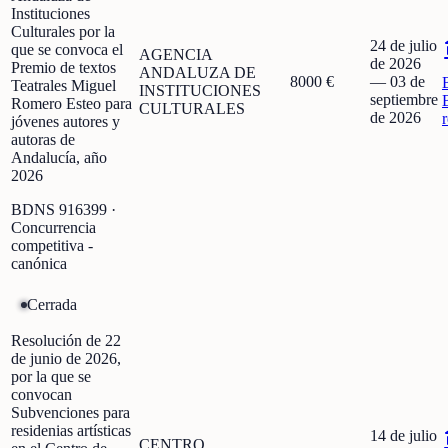
Instituciones
Culturales por la
24 de julio
que se convoca el
AGENCIA
de 2026
Premio de textos
ANDALUZA DE
8000 €
—
03 de
Teatrales Miguel
INSTITUCIONES
septiembre
Romero Esteo para
CULTURALES
de 2026
jóvenes autores y
autoras de
Andalucía, año
2026
BDNS
916399
·
Concurrencia
competitiva -
canónica
Cerrada
Resolución de 22
de junio de 2026,
por la que se
convocan
Subvenciones para
residenias artísticas
14 de julio
CENTRO