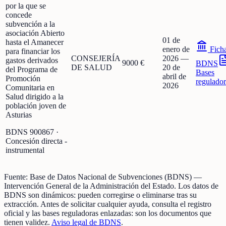
por la que se
concede
subvención a la
asociación Abierto
01 de
hasta el Amanecer
enero de
Fich
para financiar los
CONSEJERÍA
2026
—
gastos derivados
9000 €
BDNS
DE SALUD
20 de
del Programa de
Bases
abril de
Promoción
regulador
2026
Comunitaria en
Salud dirigido a la
población joven de
Asturias
BDNS
900867
·
Concesión directa -
instrumental
Fuente:
Base de Datos Nacional de Subvenciones (BDNS)
—
Intervención General de la Administración del Estado
.
Los datos de
BDNS son dinámicos: pueden corregirse o eliminarse tras su
extracción.
Antes de solicitar cualquier ayuda, consulta el registro
oficial y las bases reguladoras enlazadas: son los documentos que
tienen validez.
Aviso legal de BDNS
.