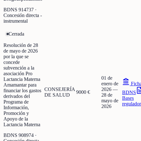
BDNS
914737
·
Concesión directa -
instrumental
Cerrada
Resolución de 28
de mayo de 2026
por la que se
concede
subvención a la
asociación Pro
01 de
Lactancia Materna
enero de
Fich
Amamantar para
CONSEJERÍA
2026
—
financiar los gastos
9000 €
BDNS
DE SALUD
28 de
derivados del
Bases
mayo de
Programa de
regulador
2026
Información,
Promoción y
Apoyo de la
Lactancia Materna
BDNS
908974
·
Concesión directa -