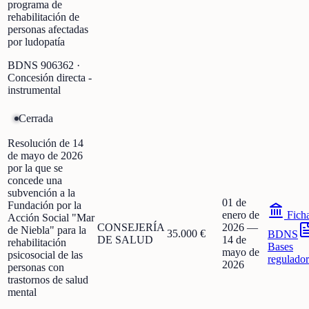
programa de
rehabilitación de
personas afectadas
por ludopatía
BDNS
906362
·
Concesión directa -
instrumental
Cerrada
Resolución de 14
de mayo de 2026
por la que se
concede una
subvención a la
01 de
Fundación por la
enero de
Fich
Acción Social "Mar
CONSEJERÍA
2026
—
de Niebla" para la
35.000 €
BDNS
DE SALUD
14 de
rehabilitación
Bases
mayo de
psicosocial de las
regulador
2026
personas con
trastornos de salud
mental