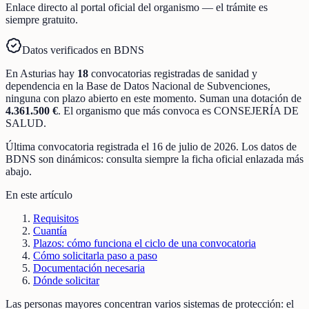
Enlace directo al portal oficial del organismo — el trámite es
siempre gratuito.
Datos verificados en BDNS
En
Asturias
hay
18
convocatorias registradas
de
sanidad y
dependencia
en la Base de Datos Nacional de Subvenciones
,
ninguna con plazo abierto en este momento
.
Suman una dotación de
4.361.500 €
.
El organismo que más convoca es
CONSEJERÍA DE
SALUD
.
Última convocatoria registrada el
16 de julio de 2026
. Los datos de
BDNS son dinámicos: consulta siempre la ficha oficial enlazada más
abajo.
En este artículo
Requisitos
Cuantía
Plazos: cómo funciona el ciclo de una convocatoria
Cómo solicitarla paso a paso
Documentación necesaria
Dónde solicitar
Las personas mayores concentran varios sistemas de protección: el