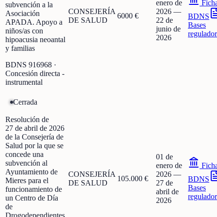
enero de
Fich
subvención a la
CONSEJERÍA
2026
—
Asociación
6000 €
BDNS
DE SALUD
22 de
APADA. Apoyo a
Bases
junio de
niños/as con
regulador
2026
hipoacusia neoantal
y familias
BDNS
916968
·
Concesión directa -
instrumental
Cerrada
Resolución de
27 de abril de 2026
de la Consejería de
Salud por la que se
concede una
01 de
subvención al
enero de
Fich
Ayuntamiento de
CONSEJERÍA
2026
—
105.000 €
BDNS
Mieres para el
DE SALUD
27 de
Bases
funcionamiento de
abril de
regulador
un Centro de Día
2026
de
Drogodependientes