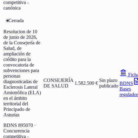
competitiva -
canónica
Cerrada
Resolucion de 10
de junio de 2026,
de la Consejería de
Salud, de
ampliación de
crédito para la
convocatoria de
subvenciones para
Fich
personas
CONSEJERÍA
Sin plazo
diagnosticadas de
1.582.500 €
BDNS
DE SALUD
publicado
Esclerosis Lateral
Bases
Amiotrófica (ELA)
regulador
en el ámbito
territorial del
Principado de
Asturias
BDNS
895070
·
Concurrencia
competitiva -