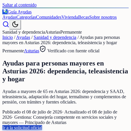
Saltar al contenido
Guía Ayudas
€
Ayudas
Categorías
Comunidades
Vivienda
Becas
Sobre nosotros
Sanidad y dependencia
Asturias
Permanente
Inicio
/
Ayudas
/
Sanidad y dependencia
/
Ayudas para personas
mayores en Asturias 2026: dependencia, teleasistencia y hogar
Permanente
Asturias
Verificado con fuente oficial
Ayudas para personas mayores en
Asturias 2026: dependencia, teleasistencia
y hogar
Ayudas a mayores de 65 en Asturias 2026: dependencia y SAAD,
teleasistencia, adaptación del hogar, termalismo y complementos de
pensión, con trámites y fuentes oficiales.
Publicado el
08 de julio de 2026
· Actualizado el
08 de julio de
2026
· Gestiona:
Consejería competente en servicios sociales y
mayores — Principado de Asturias
Ir a la solicitud oficial