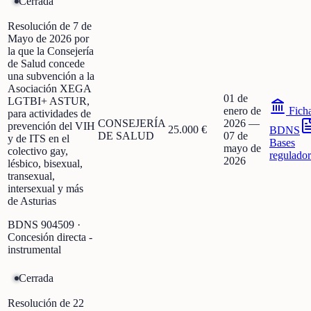
Cerrada
Resolución de 7 de
Mayo de 2026 por
la que la Consejería
de Salud concede
una subvención a la
Asociación XEGA
01 de
LGTBI+ ASTUR,
enero de
Fich
para actividades de
CONSEJERÍA
2026
—
prevención del VIH
25.000 €
BDNS
DE SALUD
07 de
y de ITS en el
Bases
mayo de
colectivo gay,
regulador
2026
lésbico, bisexual,
transexual,
intersexual y más
de Asturias
BDNS
904509
·
Concesión directa -
instrumental
Cerrada
Resolución de 22