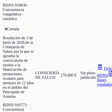
BDNS
919836
·
Concurrencia
competitiva -
canónica
Cerrada
Resoluciòn de 3 de
junio de 2026,de la
Consejería de
Salud, por la que se
aprueba la
convocatoria de
ayudas a la
Fich
financiación de
CONSEJERÍA
Sin plazo
prestaciones
270.000 €
BDNS
DE SALUD
publicado
oculares para
Bases
menores de 12 años
regulador
en el ámbito del
Principado de
Asturias
BDNS
910772
·
Concurrencia