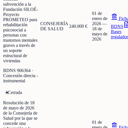
subvención a la
Fundación SILOÉ-
01 de
Proyecto
enero de
Fich
PROMETEO para
CONSEJERÍA
2026
—
rehabilitación
240.000 €
BDNS
DE SALUD
18 de
psicosocial a
Bases
mayo de
personas con
regulador
2026
trastornos mentales
graves a través de
un soporte
estructural de
viviendas
BDNS
906364
·
Concesión directa -
instrumental
Cerrada
Resolución de 18
de mayo de 2026
de la Consejería de
Salud por la que se
01 de
concede una
enero de
Fich