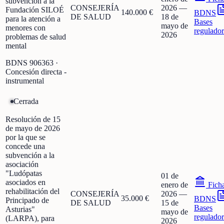
subvención a la
CONSEJERÍA
2026
—
Fundación SILOÉ
140.000 €
BDNS
DE SALUD
18 de
para la atención a
Bases
mayo de
menores con
regulador
2026
problemas de salud
mental
BDNS
906363
·
Concesión directa -
instrumental
Cerrada
Resolución de 15
de mayo de 2026
por la que se
concede una
subvención a la
asociación
"Ludópatas
01 de
asociados en
enero de
Fich
rehabilitación del
CONSEJERÍA
2026
—
35.000 €
BDNS
Principado de
DE SALUD
15 de
Bases
Asturias"
mayo de
regulador
(LARPA), para
2026