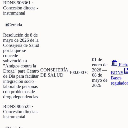
BDNS
906361
·
Concesión directa -
instrumental
Cerrada
Resolución de 8 de
mayo de 2026 de la
Consejería de Salud
por la que se
concede
01 de
subvención a
enero de
Fich
"Amigos contra la
CONSEJERÍA
2026
—
Droga" para Centro
100.000 €
BDNS
DE SALUD
08 de
de Día para facilitar
Bases
mayo de
integración socio-
regulador
2026
laboral de personas
con problemas de
drogodependencias
BDNS
905525
·
Concesión directa -
instrumental