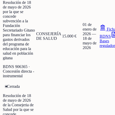
Resolución de 18
de mayo de 2026
por la que se
concede
subvención a la
01 de
Fundación
enero de
Fich
Secretariado Gitano
CONSEJERÍA
2026
—
para financiar los
15.000 €
BDNS
DE SALUD
18 de
gastos derivados
Bases
mayo de
del programa de
regulador
2026
educación para la
salud en población
gitana
BDNS
906365
·
Concesión directa -
instrumental
Cerrada
Resolución de 18
de mayo de 2026
de la Consejeria de
Salud por la que se
concede